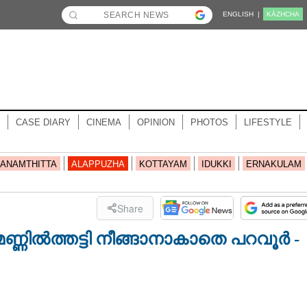
ENGLISH |
KĀZHCHA
CASE DIARY
CINEMA
OPINION
PHOTOS
LIFESTYLE
ANAMTHITTA
ALAPPUZHA
KOTTAYAM
IDUKKI
ERNAKULAM
Share
. മണ്ണിൽത്തട്ടി നീങ്ങാനാകാതെ പറവൂർ -