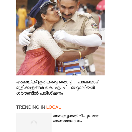
അമ്മയ്ക്ക് ഇരിക്കട്ടെ തൊപ്പി ...പാലക്കാട്
മുട്ടിക്കുളങ്ങര കെ. എ. പി . ബറ്റാലിയൻ
ഗ്രൗണ്ടിൽ പരിശീലനം
TRENDING IN
LOCAL
അറക്കുളത്ത് വിപുലമായ
ഓണാഘോഷം