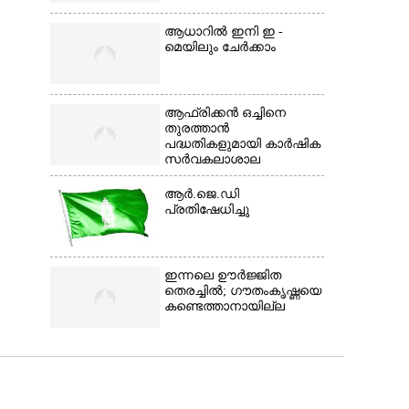
ആധാറിൽ ഇനി ഇ -
മെയിലും ചേർക്കാം
ആഫ്രിക്കൻ ഒച്ചിനെ
തുരത്താൻ
പദ്ധതികളുമായി കാർഷിക
സർവകലാശാല
ആർ.ജെ.ഡി
പ്രതിഷേധിച്ചു
ഇന്നലെ ഊർജ്ജിത
തെരച്ചിൽ; ഗൗതംകൃഷ്ണയെ
കണ്ടെത്താനായില്ല