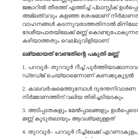
ജങ്കാറിൽ തീരത്ത് എത്തിച്ച് പ്ലാസ്റ്റിക് ഉ
CARTOONS
അമ്ലത്വവും കളഞ്ഞ ശേഷമാണ് നിർമാണത്ത
വാഹനങ്ങൾ കടന്നുവരാത്തതിനാൽ മിനിലോറി
LITERATURE
ദേശീയപാതയിലേക്ക് മണ്ണ് കൊണ്ടുപോകുന്നത
കഴിയാത്തതും വെല്ലുവിളിയാണ്.
ZOOM
ലഭ്യമായത് വേണ്ടതിന്റെ പകുതി മണ്ണ്
CONTACT US
1. പറവൂർ- തുറവൂർ റീച്ച് പൂർത്തിയാക്കാനാവ
ഡ്രഡ്ജ് ചെയ്യാമെന്നാണ് കണക്കുകൂട്ടൽ
2. കാലവർഷമെത്തുമ്പോൾ ദുരന്തനിവാരണ ന
നിർമ്മാണത്തിന് വലിയ തിരിച്ചടിയാകും
3. അടിപ്പാതകളും മേൽപ്പാലങ്ങളും ഉൾപ്പെ
മണ്ണ് കൂടുതലായും ആവശ്യമുള്ളത്
4. തുറവൂർ– പറവൂർ റീച്ചിലേക്ക് എറണാകുള