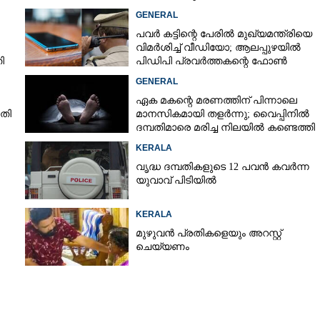
GENERAL
പവർ കട്ടിന്റെ പേരിൽ മുഖ്യമന്ത്രിയെ
ാണം..............
വിമർശിച്ച് വീഡിയോ; ആലപ്പുഴയിൽ
നീങ്ങാനാകാതെ പറവൂർ -
ി
പിഡിപി പ്രവർത്തകന്റെ ഫോൺ
പൊലീസ് പിടിച്ചെടുത്തു
GENERAL
ഏക മകന്റെ മരണത്തിന് പിന്നാലെ
ാതി
മാനസികമായി തളർന്നു; വൈപ്പിനിൽ
ദമ്പതിമാരെ മരിച്ച നിലയിൽ കണ്ടെത്തി
KERALA
വൃദ്ധ ദമ്പതികളുടെ 12 പവൻ കവർന്ന
യുവാവ് പിടിയിൽ
KERALA
മുഴുവൻ പ്രതികളെയും അറസ്റ്റ്
ചെയ്യണം