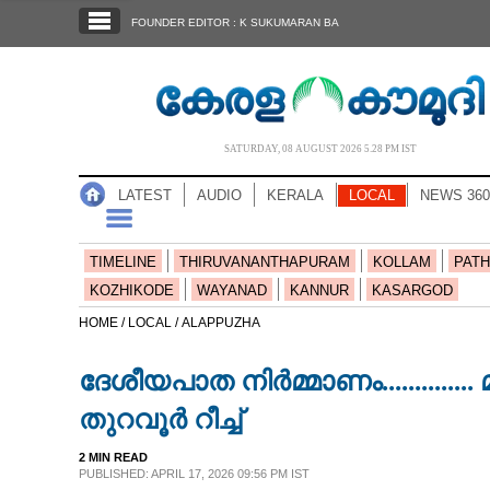
SECTIONS
FOUNDER EDITOR : K SUKUMARAN BA
HOME
LATEST
AUDIO
SATURDAY, 08 AUGUST 2026 5.28 PM IST
NOTIFIED NEWS
LATEST
AUDIO
KERALA
LOCAL
NEWS 360
POLL
KERALA
TIMELINE
THIRUVANANTHAPURAM
KOLLAM
PATH
KOZHIKODE
WAYANAD
KANNUR
KASARGOD
LOCAL
HOME /
LOCAL /
ALAPPUZHA
ദേശീയപാത നിർമ്മാണം.............
NEWS 360
തുറവൂർ റീച്ച്
CASE DIARY
2 MIN READ
PUBLISHED: APRIL 17, 2026 09:56 PM IST