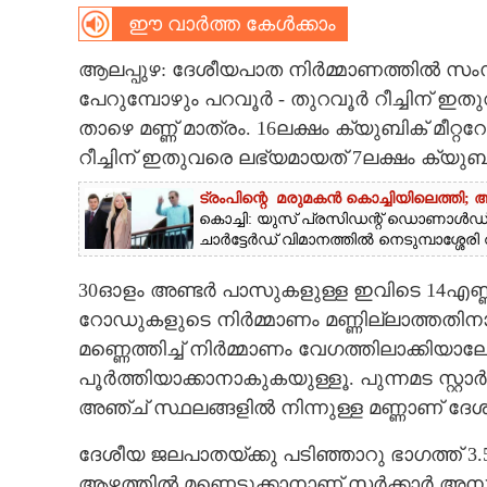
CINEMA
ഈ വാർത്ത കേൾക്കാം
ആലപ്പുഴ: ദേശീയപാത നിർമ്മാണത്തിൽ സംസ്ഥ
OPINION
പേറുമ്പോഴും പറവൂർ - തുറവൂർ റീച്ചിന് 
താഴെ മണ്ണ് മാത്രം. 16ലക്ഷം ക്യുബിക് മീറ്റ
PHOTOS
റീച്ചിന് ഇതുവരെ ലഭ്യമായത് 7ലക്ഷം ക്യുബിക്
ട്രംപിന്റെ മരുമകൻ കൊച്ചിയിലെത്തി
LIFESTYLE
കൊച്ചി: യുസ് പ്രസിഡന്റ് ഡൊണാൾഡ് 
ചാർട്ടേർഡ് വിമാനത്തിൽ നെടുമ്പാശ്ശേര
SPIRITUAL
30ഓളം അണ്ടർ പാസുകളുള്ള ഇവിടെ 14എണ്ണം
റോഡുകളുടെ നിർമ്മാണം മണ്ണില്ലാത്തതിനാ
INFO+
മണ്ണെത്തിച്ച് നിർമ്മാണം വേഗത്തിലാക്കി
പൂർത്തിയാക്കാനാകുകയുള്ളൂ. പുന്നമട സ്റ്റാർട
ART
അഞ്ച് സ്ഥലങ്ങളിൽ നിന്നുള്ള മണ്ണാണ് ദേശ
ദേശീയ ജലപാതയ്ക്കു പടിഞ്ഞാറു ഭാഗത്ത് 3.5
ASTRO
ആഴത്തിൽ മണ്ണെടുക്കാനാണ് സർക്കാർ അനുമതി