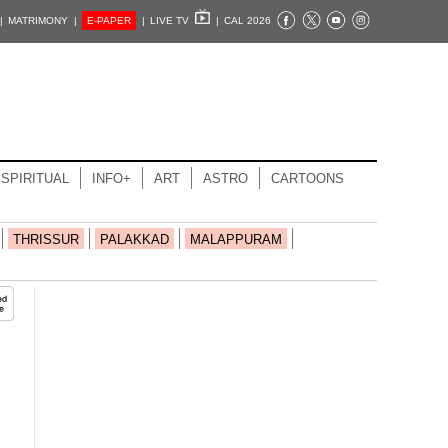
|
MATRIMONY |
E-PAPER
|
LIVE TV
|
CAL 2026
SPIRITUAL
INFO+
ART
ASTRO
CARTOONS
THRISSUR
PALAKKAD
MALAPPURAM