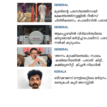
ഒഴിവായത് വൻ ദുരന്തം
GENERAL
മുണ്ടിന്റെ പരസ്യത്തിനായി
ദേശീയപാത നിർമ്മ
ക്ഷേത്രത്തിനുള്ളിൽ റീൽസ്
മണ്ണിൽത്തട്ടി 
ചിത്രീകരണം, പൊലീസിൽ പരാത
തുറവൂർ റീച്ച്
GENERAL
ആലപ്പുഴയിൽ വിദ്യാർത്ഥിയെ
ക്രൂരമായി മർദ്ദിച്ച് പൊലീസ്; പര
നൽകി കുടുംബം
GENERAL
'അന്നം മുടക്കിയതല്ല, സ്ഥലം
കയ്യേറിയതിൽ പരാതി കിട്ടി';
കമ്മ്യൂണിറ്റി കിച്ചൻ നിലവിൽ
ആലപ്പുഴയിൽ മാത്രമെന്ന് മന്ത്രി
KERALA
ബീവറേജസ് ഔട്ട്‌ലെറ്റിലെ മർദ്ദനം:
രണ്ടുപേർ കൂടി അറസ്റ്റിൽ