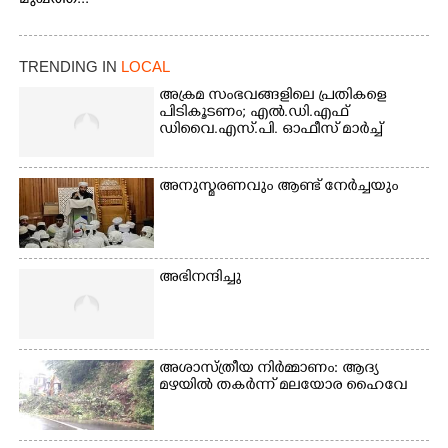
മുഖത്ത്...
അതിർത്തി കബിനിയിൽ
നിന്നും കണ്ണിൽകുടുങ്ങിയ
കടുവ.
TRENDING IN
LOCAL
അക്രമ സംഭവങ്ങളിലെ പ്രതികളെ
പിടികൂടണം; എൽ.ഡി.എഫ്
ഡിവൈ.എസ്.പി. ഓഫീസ് മാർച്ച്
അനുസ്മരണവും ആണ്ട് നേർച്ചയും
അഭിനന്ദിച്ചു
അശാസ്ത്രീയ നിർമ്മാണം: ആദ്യ
മഴയിൽ തകർന്ന് മലയോര ഹൈവേ