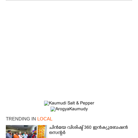
×
Share this link
Copy Link
TRENDING IN
LOCAL
ചിൻമയ വിശിഷ്ട് 360 ഇൻക്യുബേഷൻ
സെന്റർ