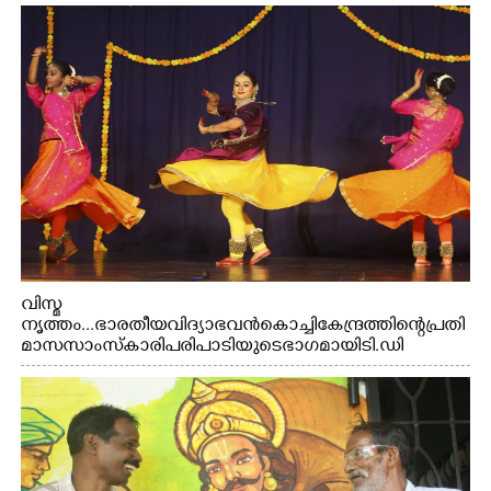
വിസ്മ
നൃത്തം...ഭാരതീയ വിദ്യാഭവൻ കൊച്ചി കേന്ദ്രത്തിന്റെ പ്രതി
മാസ സാംസ്കാരി പരിപാടിയുടെ ഭാഗമായി ടി.ഡി
റോഡിലെ ഭാരതീയ വിദ്യാഭവൻ സർദാർ പട്ടേൽ
സഭാഗൃഹത്തിൽ പ്രശസ്ത കഥക് നർത്തകി എം.
അക്ഷത അവതരിപ്പിച്ച ലയ നമൻ കഥകിൽ നിന്ന്