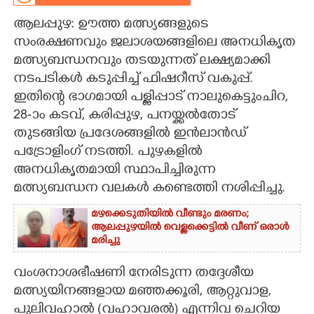
ആലപ്പുഴ: ഊത്ത മത്സ്യങ്ങളുടെ
CARTOONS
സംരക്ഷണവും ജലാശയങ്ങളിലെ അനധികൃത
മത്സ്യബന്ധനവും തടയുന്നത് ലക്ഷ്യമാക്കി
LITERATURE
നടപടികൾ കടുപ്പിച്ച് ഫിഷറീസ് വകുപ്പ്.
ഇതിന്റെ ഭാഗമായി പള്ളിപ്പാട് നാലുകെട്ടുംചിറ,
ZOOM
28-ാം കടവ്, കരിപ്പുഴ, പനയ്ക്കൽതോട്
തുടങ്ങിയ പ്രദേശങ്ങളിൽ ഇൻലാൻഡ്
CONTACT US
പട്രോളിംഗ് നടത്തി. പുഴകളിൽ
അനധികൃതമായി സ്ഥാപിച്ചിരുന്ന
മത്സ്യബന്ധന വലകൾ കണ്ടെത്തി നശിപ്പിച്ചു.
മഴക്കെടുതിയിൽ വീണ്ടും മരണം;
ആലപ്പുഴയിൽ വെള്ളക്കെട്ടിൽ വീണ് ഒരാൾ
മരിച്ചു
വംശനാശഭീഷണി നേരിടുന്ന തദ്ദേശീയ
മത്സ്യയിനങ്ങളായ മഞ്ഞക്കൂരി, ആറ്റുവാള,
പുലിവഹാൽ (വഹാവരൽ) എന്നിവ ചെറിയ