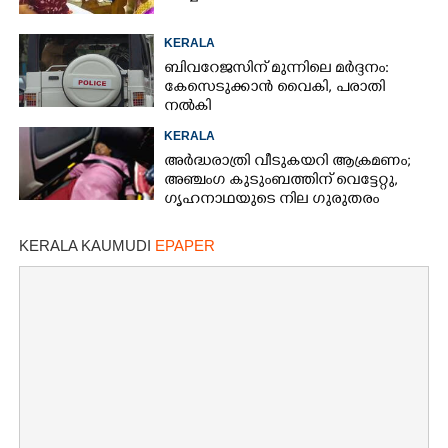
KERALA
ബിവറേജസിന് മുന്നിലെ മർദ്ദനം:
കേസെടുക്കാൻ വൈകി, പരാതി
നൽകി
KERALA
അർദ്ധരാത്രി വീടുകയറി ആക്രമണം;
അഞ്ചംഗ കുടുംബത്തിന് വെട്ടേറ്റു,
ഗൃഹനാഥയുടെ നില ഗുരുതരം
KERALA KAUMUDI
EPAPER