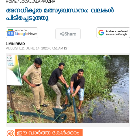
HOME /
LOCAL /
ALAPPUZHA
CINEMA
അനധികൃത മത്സ്യബന്ധനം: വലകൾ
പിടിച്ചെടുത്തു
OPINION
Share
PHOTOS
1 MIN READ
PUBLISHED: JUNE 14, 2026 07:51 AM IST
LIFESTYLE
SPIRITUAL
INFO+
ART
ASTRO
ഈ വാർത്ത കേൾക്കാം