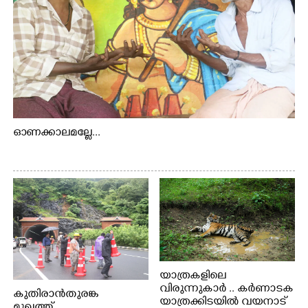
ഓണക്കാലമല്ലേ...
യാത്രകളിലെ
വിരുന്നുകാർ .. കർണാടക
കുതിരാൻതുരങ്ക
യാത്രക്കിടയിൽ വയനാട്