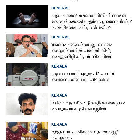
GENERAL
ഏക മകന്റെ മരണത്തിന് പിന്നാലെ
മാനസികമായി തളർന്നു; വൈപ്പിനിൽ
ദമ്പതിമാരെ മരിച്ച നിലയിൽ
കണ്ടെത്തി
GENERAL
'അന്നം മുടക്കിയതല്ല, സ്ഥലം
കയ്യേറിയതിൽ പരാതി കിട്ടി';
കമ്മ്യൂണിറ്റി കിച്ചൻ നിലവിൽ
ആലപ്പുഴയിൽ മാത്രമെന്ന് മന്ത്രി
KERALA
വൃദ്ധ ദമ്പതികളുടെ 12 പവൻ
കവർന്ന യുവാവ് പിടിയിൽ
KERALA
ബീവറേജസ് ഔട്ട്‌ലെറ്റിലെ മർദ്ദനം:
രണ്ടുപേർ കൂടി അറസ്റ്റിൽ
KERALA
മുഴുവൻ പ്രതികളെയും അറസ്റ്റ്
ചെയ്യണം