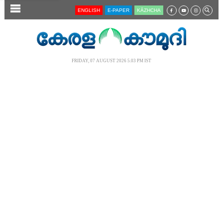
SECTIONS
ENGLISH
E-PAPER
KĀZHCHA
HOME
LATEST
FRIDAY, 07 AUGUST 2026 5.03 PM IST
AUDIO
NOTIFIED NEWS
POLL
KERALA
LOCAL
NEWS 360
CASE DIARY