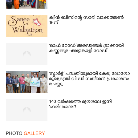
ക്വീൻ ബീസിന്റെ സാരി വാക്കത്തൺ
16ന്
'ഓഫ് റോഡ് അഡ്വെഞ്ചർ ട്രാക്കായി'
കണ്ണമ്മൂല-അയ്യങ്കാളി റോഡ്
'സ്മാർട്ട്' പദ്ധതിയുമായി കേര; ലോഗോ
മുഖ്യമന്ത്രി വി ഡി സതീശൻ പ്രകാശനം
ചെയ്തു
140 വർഷത്തെ മൃഗശാല ഇനി
'ഹരിതശാല'!
PHOTO
GALLERY