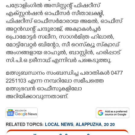
പട്രോളിംഗിൽ അസിസ്റ്റന്റ് ഫിഷറീസ്
എക്സ്റ്റൻഷൻ ഓഫീസർ സീതാലക്ഷ്മി,
ഫിഷറീസ് ഓഫീസർമാരായ അമൽ, ഓഫീസ്
അറ്റൻഡന്റ് ചന്ദുരാജ്, അക്വാകൾച്ചർ
പ്രൊമോട്ടർ സലീന, സാഗർമിത്ര ഹിലാൽ,
മോട്ടിവേറ്റർ ബിന്റോ, സീ റെസ്‌ക്യൂ സ്‌ക്വാഡ്
അംഗങ്ങളായ രാഹുൽ, ബാസ്റ്റിൻ, ഹരിപ്പാട്
സി.പി.ഒ ശ്രീനാഥ് എന്നിവർ പങ്കെടുത്തു.
മത്സ്യബന്ധനം സംബന്ധിച്ച പരാതികൾ 0477
2251103 എന്ന നമ്പറിലോ സമീപത്തെ
മത്സ്യഭവൻ ഓഫീസുകളിലോ
അറിയിക്കാവുന്നതാണ്.
RELATED TOPICS:
LOCAL NEWS
,
ALAPPUZHA
,
20 20