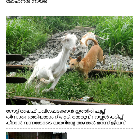
മോഹനൻ നായർ
ഗോട്ട് ലൈഫ് ...വിശപ്പടക്കാൻ ഇത്തിരി പുല്ല്
തിന്നാനെത്തിയതാണ് ആട്. തെരുവ് നായ്ക്കൾ കടിച്ച്
കീറാൻ വന്നതോടെ വയറിന്റെ ആന്തൽ മറന്ന് ജീവന്
വേണ്ടിയായി ഓട്ടം. എറണാകുളം വാത്തുരുത്തിയിൽ
നിന്നുള്ള കാഴ്ച