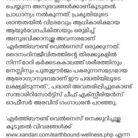
ചെയ്യുന്ന അനുഭവങ്ങൾക്കാണ്കൂടുതൽ
പ്രാധാന്യം നൽകുന്നത്. പ്രകൃതിയുടെ
ശാന്തതയിൽ വിശ്രമവും ആധികാരികമായ
ആയുർവേദചികിത്സയും ഒരുമിച്ച്
അനുഭവിക്കാനുള്ള അവസരമാണ്
'എർത്ത്‌ബൗണ്ട് വെൽനെസ്' ഒരുക്കുന്നത്.
ദൈനംദിനജീവിതത്തിന്റെ തിരക്കുകളിൽ
നിന്ന് മാറി കർക്കടകകാലത്ത് ശരീരത്തിനും
മനസ്സിനും പുതുഊർജം പകരുന്നസമഗ്രമായ
ആരോഗ്യാനുഭവമാണ് ഈ പദ്ധതിയിലൂടെ
ലക്ഷ്യമിടുന്നത്.", പദ്ധതി അവതരിപ്പിച്ചുകൊണ്ട്
സന്താരിറിസോർട്ട്സ് ചീഫ് എക്സ്പീരിയൻസ്
ഓഫീസർ അരവിന്ദ് ഗംഗാധരൻ പറഞ്ഞു.
'എർത്ത്‌ബൗണ്ട് വെൽനെസ്' നെക്കുറിച്ചുള്ള
കൂടുതൽ വിവരങ്ങൾക്ക്
www.xandari.com/earthbound-wellness.php എന്ന