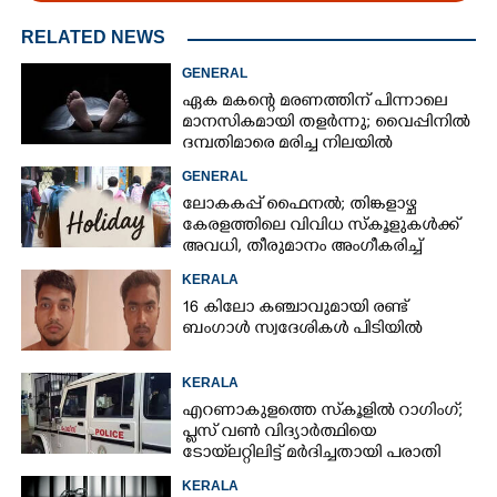
RELATED NEWS
GENERAL
ഏക മകന്റെ മരണത്തിന് പിന്നാലെ
മാനസികമായി തളർന്നു; വൈപ്പിനിൽ
ദമ്പതിമാരെ മരിച്ച നിലയിൽ
കണ്ടെത്തി
GENERAL
ലോകകപ്പ് ഫെെനൽ; തിങ്കളാഴ്ച
കേരളത്തിലെ വിവിധ സ്കൂളുകൾക്ക്
അവധി, തീരുമാനം അംഗീകരിച്ച്
രക്ഷിതാക്കൾ
KERALA
16 കിലോ കഞ്ചാവുമായി രണ്ട്
ബംഗാൾ സ്വദേശികൾ പിടിയിൽ
KERALA
എറണാകുളത്തെ സ്‌കൂളിൽ റാഗിംഗ്;
പ്ലസ് വൺ വിദ്യാർത്ഥിയെ
ടോയ്‌ലറ്റിലിട്ട് മർദിച്ചതായി പരാതി
KERALA