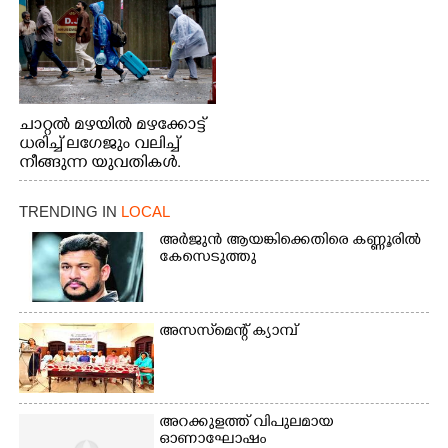
ചാറ്റൽ മഴയിൽ മഴക്കോട്ട്
ധരിച്ച് ലഗേജും വലിച്ച്
നീങ്ങുന്ന യുവതികൾ.
എറണാകുളം മേനകയിൽ
നിന്നുള്ള കാഴ്ച
TRENDING IN
LOCAL
അർജുൻ ആയങ്കിക്കെതിരെ കണ്ണൂരിൽ
കേസെടുത്തു
അസസ്‌മെന്റ് ക്യാമ്പ്
അറക്കുളത്ത് വിപുലമായ
ഓണാഘോഷം