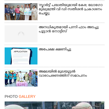
'സ്മാർട്ട്' പദ്ധതിയുമായി കേര; ലോഗോ
മുഖ്യമന്ത്രി വി ഡി സതീശൻ പ്രകാശനം
ചെയ്തു
അനധികൃതമായി പന്നി ഫാം അടച്ചു
പൂട്ടാൻ നോട്ടീസ്
അപേക്ഷ ക്ഷണിച്ചു
അമലയിൽ മുലയൂട്ടൽ
വാരാചരണത്തിന് സമാപനം
PHOTO
GALLERY