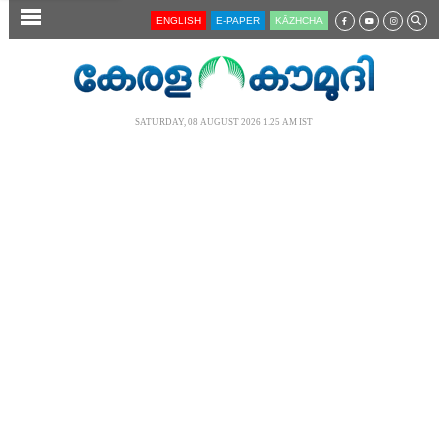
SECTIONS
ENGLISH
E-PAPER
KĀZHCHA
HOME
LATEST
SATURDAY, 08 AUGUST 2026 1.25 AM IST
AUDIO
NOTIFIED NEWS
POLL
KERALA
LOCAL
NEWS 360
CASE DIARY