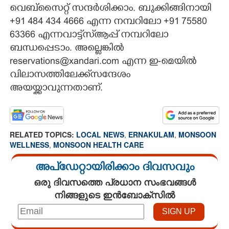
വെബ്സൈറ്റ് സന്ദർശിക്കാം. ബുക്കിങ്ങിനായി
+91 484 434 4666 എന്ന നമ്പറിലോ +91 75580
63366 എന്നവാട്ട്‌സ്ആപ്പ് നമ്പറിലോ
ബന്ധപ്പെടാം. അല്ലെങ്കിൽ
reservations@xandari.com എന്ന ഇ-മെയിൽ
വിലാസത്തിലേക്ക്സന്ദേശം
അയയ്ക്കാവുന്നതാണ്.
RELATED TOPICS:
LOCAL NEWS
,
ERNAKULAM
,
MONSOON
WELLNESS
,
MONSOON HEALTH CARE
അപ്ഡേറ്റായിരിക്കാം ദിവസവും
ഒരു ദിവസത്തെ പ്രധാന സംഭവങ്ങൾ
നിങ്ങളുടെ ഇൻബോക്സിൽ