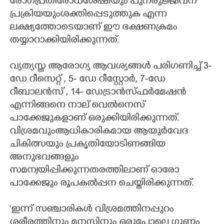
രോഗപ്രതിരോധശേഷിയും പുനരുജ്ജീവന
പ്രക്രിയയുംശക്തിപ്പെടുത്തുക എന്ന
ലക്ഷ്യത്തോടെയാണ് ഈ ഭക്ഷണക്രമം
തയ്യാറാക്കിയിരിക്കുന്നത്.
വ്യത്യസ്ത ആരോഗ്യ ആവശ്യങ്ങൾ പരിഗണിച്ച് 3-
ഡേ റീസെറ്റ് , 5- ഡേ റീസ്റ്റോർ, 7-ഡേ
റീബാലൻസ് , 14- ഡേട്രാൻസ്ഫർമേഷൻ
എന്നിങ്ങനെ നാല് വെൽനെസ്
പാക്കേജുകളാണ് ഒരുക്കിയിരിക്കുന്നത്.
വിശ്രമവുംആധികാരികമായ ആയുർവേദ
ചികിത്സയും പ്രകൃതിയോടിണങ്ങിയ
അനുഭവങ്ങളും
സമന്വയിപ്പിക്കുന്നതരത്തിലാണ് ഓരോ
പാക്കേജും രൂപകൽപ്പന ചെയ്തിരിക്കുന്നത്.
"ഇന്ന് സഞ്ചാരികൾ വിശ്രമത്തിനപ്പുറം
ശരീരത്തിനും മനസ്സിനും ഒരുപോലെ ഗുണം