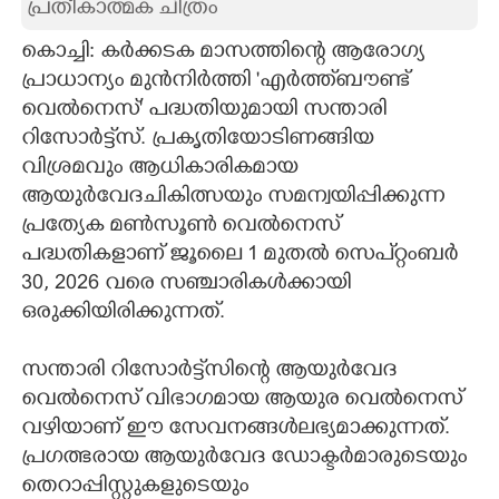
പ്രതീകാത്മക ചിത്രം
CARTOONS
കൊച്ചി: കർക്കടക മാസത്തിന്റെ ആരോഗ്യ
പ്രാധാന്യം മുൻനിർത്തി 'എർത്ത്‌ബൗണ്ട്
LITERATURE
വെൽനെസ്' പദ്ധതിയുമായി സന്താരി
റിസോർട്ട്സ്. പ്രകൃതിയോടിണങ്ങിയ
വിശ്രമവും ആധികാരികമായ
ZOOM
ആയുർവേദചികിത്സയും സമന്വയിപ്പിക്കുന്ന
പ്രത്യേക മൺസൂൺ വെൽനെസ്
CONTACT US
പദ്ധതികളാണ് ജൂലൈ 1 മുതൽ സെപ്റ്റംബർ
30, 2026 വരെ സഞ്ചാരികൾക്കായി
ഒരുക്കിയിരിക്കുന്നത്.
സന്താരി റിസോർട്ട്സിന്റെ ആയുർവേദ
വെൽനെസ് വിഭാഗമായ ആയുര വെൽനെസ്
വഴിയാണ് ഈ സേവനങ്ങൾലഭ്യമാക്കുന്നത്.
പ്രഗത്ഭരായ ആയുർവേദ ഡോക്ടർമാരുടെയും
തെറാപ്പിസ്റ്റുകളുടെയും