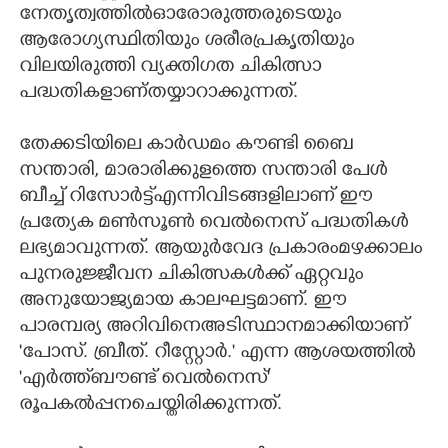
നേതൃത്വത്തിൽഓരോരുത്തരുടെയും
ആരോഗ്യസ്ഥിതിയും ശരീരപ്രകൃതിയും
വിലയിരുത്തി വ്യക്തിഗത ചികിത്സാ
പദ്ധതികളാണ്തയ്യാറാക്കുന്നത്.
തേക്കടിയിലെ കാർഡമം കൗണ്ടി ബൈ
സന്താരി, മാരാരിക്കുളത്തെ സന്താരി പേൾ
ബീച്ച് റിസോർട്ട്എന്നിവിടങ്ങളിലാണ് ഈ
പ്രത്യേക മൺസൂൺ വെൽനെസ് പദ്ധതികൾ
ലഭ്യമാവുന്നത്. ആയുർവേദ പ്രകാരംമഴക്കാലം
പുനരുജ്ജീവന ചികിത്സകൾക്ക് ഏറ്റവും
അനുയോജ്യമായ കാലഘട്ടമാണ്. ഈ
പാരമ്പര്യ അറിവിനെഅടിസ്ഥാനമാക്കിയാണ്
'പോസ്. ബ്രീത്. റീസ്റ്റോർ.' എന്ന ആശയത്തിൽ
'എർത്ത്‌ബൗണ്ട് വെൽനെസ്'
രൂപകൽപ്പനചെയ്തിരിക്കുന്നത്.