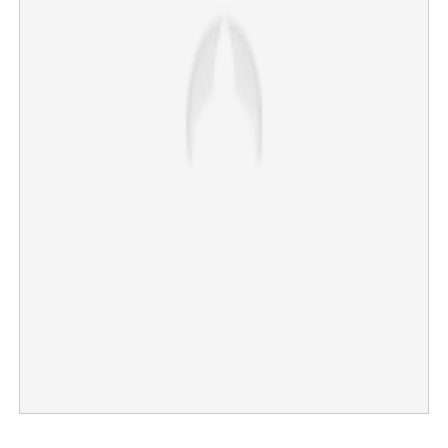
×
Share this link
Copy Link