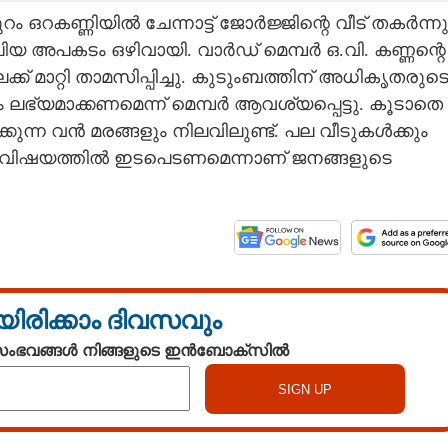
പുറം ഒറകണ്ണിയിൽ ചേന്നാട്ട് ജോർജ്ജിന്റെ വീട് തകർന്നു
ിയ അപകടം ഒഴിവായി. വാർഡ് മെമ്പർ ഒ.വി. കണ്ണന്റെ
്ക് മാറ്റി താമസിപ്പിച്ചു. കുടുംബത്തിന് അധികൃതരുട
 ലഭ്യമാക്കണമെന്ന് മെമ്പർ ആവശ്യപ്പെട്ടു. കൂടാതെ
ന വൻ മരങ്ങളും നിലവിലുണ്ട്. പല വീടുകൾക്കും
ിഷയത്തിൽ ഇടപെടണമെന്നാണ് ജനങ്ങളുടെ
യിരിക്കാം ദിവസവും
 സംഭവങ്ങൾ നിങ്ങളുടെ ഇൻബോക്സിൽ