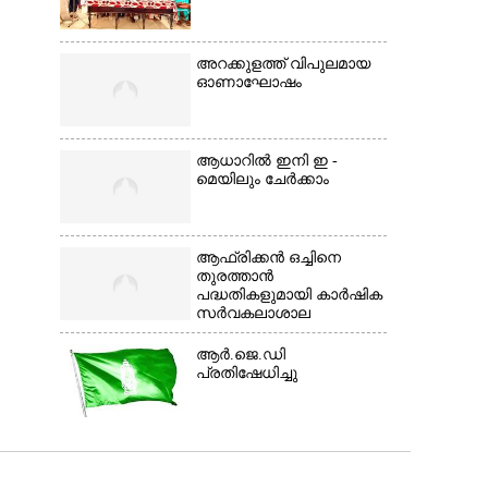
അറക്കുളത്ത് വിപുലമായ
ഓണാഘോഷം
ആധാറിൽ ഇനി ഇ -
മെയിലും ചേർക്കാം
ആഫ്രിക്കൻ ഒച്ചിനെ
തുരത്താൻ
പദ്ധതികളുമായി കാർഷിക
സർവകലാശാല
ആർ.ജെ.ഡി
പ്രതിഷേധിച്ചു