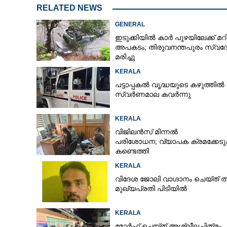
RELATED NEWS
GENERAL
ഇടുക്കിയിൽ കാർ പുഴയിലേക്ക് മറി
അപകടം; തിരുവനന്തപുരം സ്വദ
മരിച്ചു
KERALA
പട്ടാപ്പകൽ വൃദ്ധയുടെ കഴുത്തിൽ ന
സ്വർണമാല കവർന്നു
KERALA
വിജിലൻസ് മിന്നൽ
പരിശോധന; വ്യാപക ക്രമക്കേ
കണ്ടെത്തി
KERALA
വിദേശ ജോലി വാഗ്ദാനം ചെയ്ത് തട്ടിപ
മുഖ്യപ്രതി പിടിയിൽ
KERALA
മോർഫ് ചെയ്ത് അശ്ലീലചിത്രം