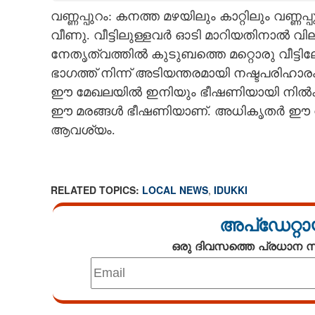
വണ്ണപ്പുറം: കനത്ത മഴയിലും കാറ്റിലും വണ്ണപ്
CARTOONS
വീണു. വീട്ടിലുള്ളവർ ഓടി മാറിയതിനാൽ വില
നേതൃത്വത്തിൽ കുടുബത്തെ മറ്റൊരു വീട്ടിലേക
LITERATURE
ഭാഗത്ത് നിന്ന് അടിയന്തരമായി നഷ്ടപരിഹാരം
ഈ മേഖലയിൽ ഇനിയും ഭീഷണിയായി നിൽക്കുന്
ZOOM
ഈ മരങ്ങൾ ഭീഷണിയാണ്. അധികൃതർ ഈ വ
ആവശ്യം.
CONTACT US
RELATED TOPICS:
LOCAL NEWS
,
IDUKKI
അപ്ഡേറ്റാ
ഒരു ദിവസത്തെ പ്രധാന