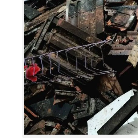
CINEMA
OPINION
PHOTOS
LIFESTYLE
SPIRITUAL
INFO+
ART
ASTRO