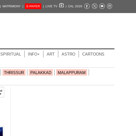
|
MATRIMONY |
E-PAPER
|
LIVE TV
|
CAL 2026
SPIRITUAL
INFO+
ART
ASTRO
CARTOONS
THRISSUR
PALAKKAD
MALAPPURAM