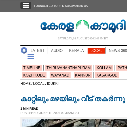
SECTIONS
FOUNDER EDITOR : K SUKUMARAN BA
HOME
LATEST
AUDIO
SATURDAY, 08 AUGUST 2026 2.46 PM IST
NOTIFIED NEWS
LATEST
AUDIO
KERALA
LOCAL
NEWS 360
POLL
KERALA
TIMELINE
THIRUVANANTHAPURAM
KOLLAM
PATH
KOZHIKODE
WAYANAD
KANNUR
KASARGOD
LOCAL
HOME /
LOCAL /
IDUKKI
കാറ്റിലും മഴയിലും വീട് തകർന്ന
NEWS 360
1 MIN READ
PUBLISHED: JUNE 11, 2026 02:30 AM IST
CASE DIARY