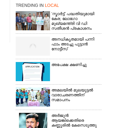
TRENDING IN
LOCAL
'സ്മാർട്ട്' പദ്ധതിയുമായി
കേര; ലോഗോ
മുഖ്യമന്ത്രി വി ഡി
സതീശൻ പ്രകാശനം
ചെയ്തു
അനധികൃതമായി പന്നി
ഫാം അടച്ചു പൂട്ടാൻ
നോട്ടീസ്
അപേക്ഷ ക്ഷണിച്ചു
×
അമലയിൽ മുലയൂട്ടൽ
വാരാചരണത്തിന്
സമാപനം
അർജുൻ
ആയങ്കിക്കെതിരെ
കണ്ണൂരിൽ കേസെടുത്തു