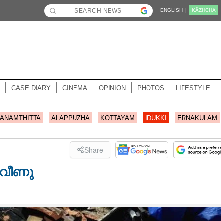
ENGLISH |
KĀZHCHA
CASE DIARY
CINEMA
OPINION
PHOTOS
LIFESTYLE
ANAMTHITTA
ALAPPUZHA
KOTTAYAM
IDUKKI
ERNAKULAM
Share
ു വീണു