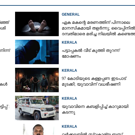
GENERAL
ഞ്ഞ്
ഏക മകന്റെ മരണത്തിന് പിന്നാലെ
േശി
മാനസികമായി തളർന്നു; വൈപ്പിനിൽ
ദമ്പതിമാരെ മരിച്ച നിലയിൽ കണ്ടെത്
KERALA
ിന്ന്
പട്ടാപ്പകൽ വീട് കുത്തി തുറന്ന്
മോഷണം
KERALA
97 കോടിയുടെ കള്ളപ്പണ ഇടപാട്
ടുകൾ
മുടക്കി; യുവാവിന് വധഭീഷണി
KERALA
്പ് :
യുവാവിനെ കബളിപ്പിച്ച് കാറുമായി
കടന്നു
KERALA
വർക്കലയിൽ സ്വകാര്യ ബസ്