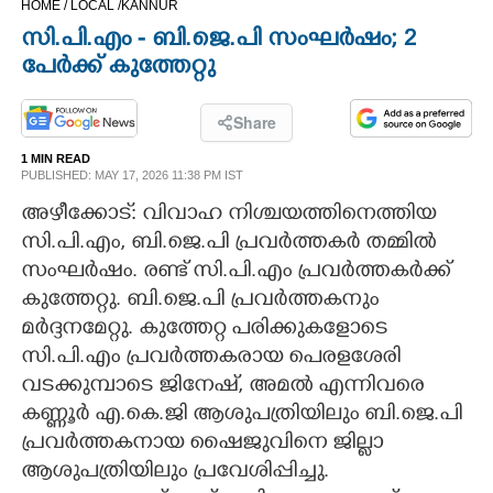
HOME /
LOCAL /
KANNUR
CINEMA
സി.പി.എം - ബി.ജെ.പി സംഘർഷം; 2
പേർക്ക് കുത്തേറ്റു
OPINION
Share
PHOTOS
1 MIN READ
PUBLISHED: MAY 17, 2026 11:38 PM IST
അഴീക്കോട്: വിവാഹ നിശ്ചയത്തിനെത്തിയ
LIFESTYLE
സി.പി.എം, ബി.ജെ.പി പ്രവർത്തകർ തമ്മിൽ
സംഘർഷം. രണ്ട് സി.പി.എം പ്രവർത്തകർക്ക്
SPIRITUAL
കുത്തേറ്റു. ബി.ജെ.പി പ്രവർത്തകനും
മർദ്ദനമേറ്റു. കുത്തേറ്റ പരിക്കുകളോടെ
INFO+
സി.പി.എം പ്രവർത്തകരായ പെരളശേരി
വടക്കുമ്പാടെ ജിനേഷ്‌, അമൽ എന്നിവരെ
ART
കണ്ണൂർ എ.കെ.ജി ആശുപത്രിയിലും ബി.ജെ.പി
പ്രവർത്തകനായ ഷൈജുവിനെ ജില്ലാ
ASTRO
ആശുപത്രിയിലും പ്രവേശിപ്പിച്ചു.