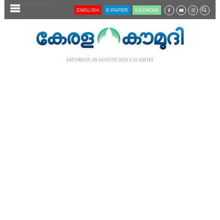
SECTIONS
ENGLISH
E-PAPER
KĀZHCHA
HOME
LATEST
SATURDAY, 08 AUGUST 2026 5.10 AM IST
AUDIO
NOTIFIED NEWS
POLL
KERALA
LOCAL
NEWS 360
CASE DIARY