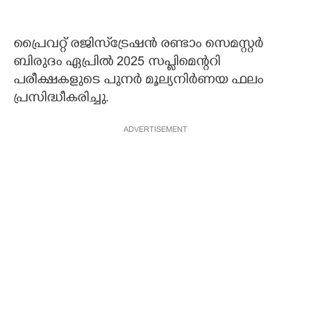
പ്രൈവറ്റ് രജിസ്‌ട്രേഷൻ രണ്ടാം സെമസ്റ്റർ
ബിരുദം ഏപ്രിൽ 2025 സപ്ലിമെന്ററി
പരീക്ഷകളുടെ പുനർ മൂല്യനിർണയ ഫലം
പ്രസിദ്ധീകരിച്ചു.
ADVERTISEMENT