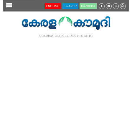
SECTIONS
ENGLISH
E-PAPER
KĀZHCHA
HOME
LATEST
SATURDAY, 08 AUGUST 2026 11.40 AM IST
AUDIO
NOTIFIED NEWS
POLL
KERALA
LOCAL
NEWS 360
CASE DIARY