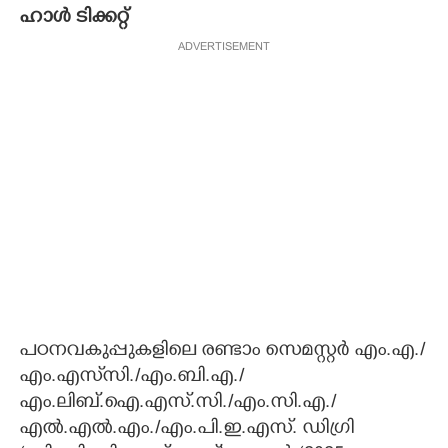
ഹാൾ ടിക്കറ്റ്
CARTOONS
ADVERTISEMENT
LITERATURE
ZOOM
CONTACT US
പഠനവകുപ്പുകളിലെ രണ്ടാം സെമസ്റ്റർ എം.എ./
എം.എസ്‌സി./എം.ബി.എ./
എം.ലിബ്.ഐ.എസ്.സി./എം.സി.എ./
എൽ‌.എൽ.എം./എം.പി.ഇ.എസ്. ഡിഗ്രി