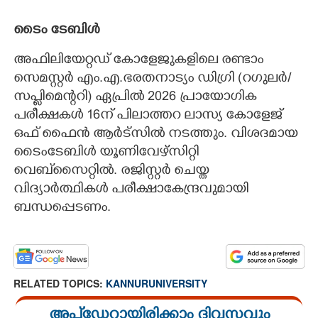
ടൈം ടേബിൾ
അഫിലിയേറ്റഡ് കോളേജുകളിലെ രണ്ടാം
സെമസ്റ്റർ എം.എ.ഭരതനാട്യം ഡിഗ്രി (റഗുലർ/
സപ്ലിമെന്ററി) ഏപ്രിൽ 2026 പ്രായോഗിക
പരീക്ഷകൾ 16ന് പിലാത്തറ ലാസ്യ കോളേജ്
ഒഫ് ഫൈൻ ആർട്സിൽ നടത്തും. വിശദമായ
ടൈംടേബിൾ യൂണിവേഴ്സിറ്റി
വെബ്‌സൈറ്റിൽ. രജിസ്റ്റർ ചെയ്ത
വിദ്യാർത്ഥികൾ പരീക്ഷാകേന്ദ്രവുമായി
ബന്ധപ്പെടണം.
RELATED TOPICS:
KANNURUNIVERSITY
അപ്ഡേറ്റായിരിക്കാം ദിവസവും