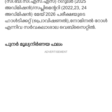
(സി.ബി.സി.എസ്.എസ്)​ റഗുലർ (2025
അഡ്മിഷൻ)​/സപ്ലിമെന്ററി (2022,23, 24
അഡ്മിഷൻ) മേയ് 2026 പരീക്ഷയുടെ
ഹാൾടിക്കറ്റ് (പ്രൊവിഷണൽ),നോമിനൽ റോൾ
എന്നിവ സർവകലാശാല വെബ്‌സൈറ്റിൽ.
പുനർ മൂല്യനിർണയ ഫലം
ADVERTISEMENT