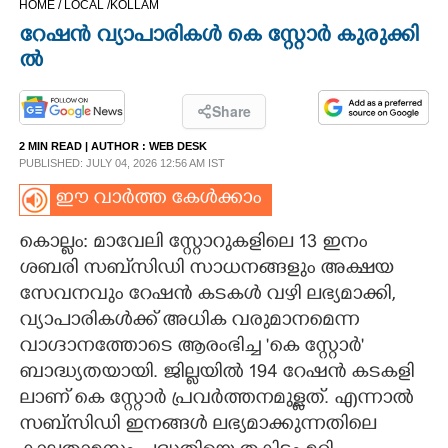
HOME /
LOCAL /
KOLLAM
CINEMA
റേഷൻ വ്യാപാരി​കൾ കെ സ്റ്റോർ കുരുക്കി​
ൽ
OPINION
Share
PHOTOS
2 MIN READ
| AUTHOR :
WEB DESK
PUBLISHED: JULY 04, 2026 12:56 AM IST
LIFESTYLE
ഈ വാർത്ത കേൾക്കാം
കൊല്ലം: മാവേലി സ്റ്റോറുകളിലെ 13 ഇനം
SPIRITUAL
ശബരി​ സബ്‌സിഡി സാധനങ്ങളും അക്ഷയ
സേവനവും റേഷൻ കടകൾ വഴി​ ലഭ്യമാക്കി,​
INFO+
വ്യാപാരി​കൾക്ക് അധി​ക വരുമാനമെന്ന
വാഗ്ദാനത്തോടെ ആരംഭി​ച്ച 'കെ സ്റ്റോർ'
ART
ബാദ്ധ്യതയായി​. ജി​ല്ലയി​ൽ 194 റേഷൻ കടകളി​
ലാണ് കെ സ്റ്റോർ പ്രവർത്തനമുള്ളത്. എന്നാൽ
സബ്സി​ഡി​ ഇനങ്ങൾ ലഭ്യമാക്കുന്നതി​ലെ
ASTRO