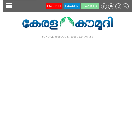
SECTIONS
ENGLISH
E-PAPER
KĀZHCHA
HOME
LATEST
SUNDAY, 09 AUGUST 2026 12.24 PM IST
AUDIO
NOTIFIED NEWS
POLL
KERALA
LOCAL
NEWS 360
CASE DIARY