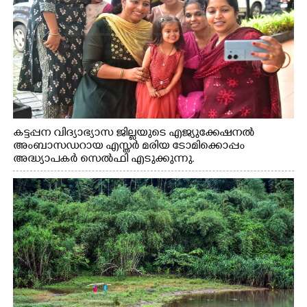
കട്ടപ്പന വിദ്യാഭ്യാസ ജില്ലയുടെ എജ്യുക്കേഷനൽ
അംബാസഡറായ എസ്തർ മരിയ ടോമിക്കൊപ്പം
അദ്ധ്യാപകർ സെൽഫി എടുക്കുന്നു.