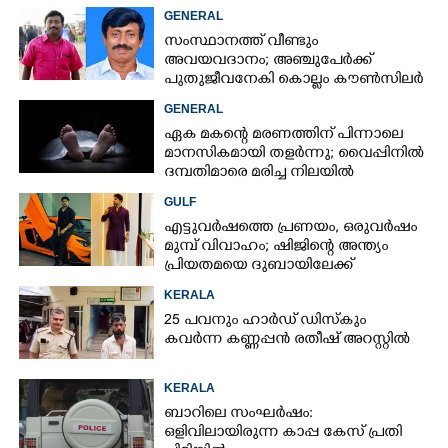
GENERAL
സംസ്ഥാനത്ത് വീണ്ടും
അവയവദാനം; അഞ്ചുപേർക്ക്
പുതുജീവനേകി കൊല്ലം കൗൺസിലർ
ബി അജിത് കുമാർ
GENERAL
ഏക മകന്റെ മരണത്തിന് പിന്നാലെ
മാനസികമായി തളർന്നു; വൈപ്പിനിൽ
ദമ്പതിമാരെ മരിച്ച നിലയിൽ
കണ്ടെത്തി
GULF
എട്ടുവർഷത്തെ പ്രണയം,​ ഒരുവർഷം
മുമ്പ് വിവാഹം; ഷിജിന്റെ അന്ത്യം
പ്രിയതമയെ ദുബായിലേക്ക്
കൊണ്ടുവരാനുള്ള ഒരുക്കത്തിനിടെ
KERALA
25 പവനും ഹാർഡ് ഡിസ്കും
കവർന്ന കണ്ണപ്പൻ രതീഷ് അറസ്റ്റിൽ
KERALA
ബാറിലെ സംഘർഷം:
ഒളിവിലായിരുന്ന കാപ്പ കേസ് പ്രതി