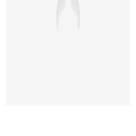
×
Share this link
Copy Link