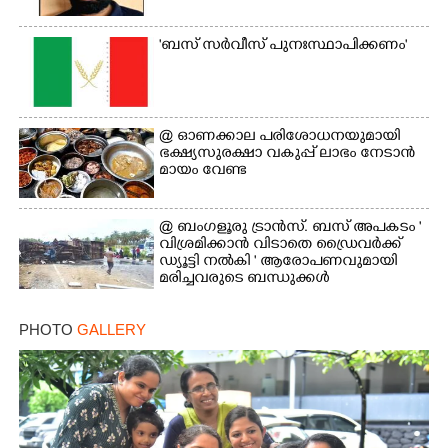
'ബസ് സർവീസ് പുനഃസ്ഥാപിക്കണം'
@​​​​​​​ ഓണക്കാല പരിശോധനയുമായി
ഭക്ഷ്യസുരക്ഷാ വകുപ്പ് ലാഭം നേടാൻ
മായം വേണ്ട
@ ബംഗളൂരു ട്രാൻസ്. ബസ് അപകടം '
വി​ശ്ര​മിക്കാൻ വിടാതെ ഡ്രൈ​വ​ർ​ക്ക്
ഡ്യൂട്ടി നൽകി ' ആരോപണവുമായി
മരിച്ചവരുടെ ബന്ധുക്കൾ
PHOTO
GALLERY