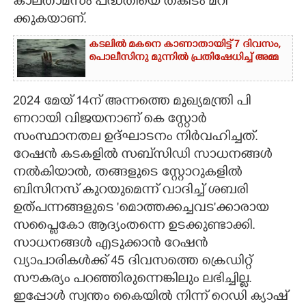
കാലതാമസം പദ്ധതി​യെ തകി​ട‌ം മറി​
ക്കുകയാണ്.
CARTOONS
കടലിൽ മകനെ കാണാതായിട്ട് 7 ദിവസം,
പൊലീസിനു മുന്നിൽ പ്രതിഷേധിച്ച് അമ്മ
LITERATURE
2024 മേയ് 14ന് അന്നത്തെ മുഖ്യമന്ത്രി​ പി​
ZOOM
ണറായി​ വി​ജയനാണ് കെ സ്റ്റോർ
സംസ്ഥാനതല ഉദ്ഘാടനം നി​ർവഹി​ച്ചത്.
CONTACT US
റേഷൻ കടകളിൽ സബ്‌സിഡി സാധനങ്ങൾ
നൽകിയാൽ, തങ്ങളുടെ സ്റ്റോറുകളിൽ
ബിസിനസ് കുറയുമെന്ന് വാദി​ച്ച് ശബരി​
ഉത്പന്നങ്ങളുടെ 'മൊത്തക്കച്ചവട'ക്കാരായ
സപ്ളൈകോ ആദ്യംതന്നെ ഉടക്കുണ്ടാക്കി.
സാധനങ്ങൾ എടുക്കാൻ റേഷൻ
വ്യാപാരികൾക്ക് 45 ദിവസത്തെ ക്രെഡിറ്റ്
സൗകര്യം പറഞ്ഞിരുന്നെങ്കിലും ലഭിച്ചില്ല.
ഇപ്പോൾ സ്വന്തം കൈയി​ൽ നിന്ന് റെഡി ക്യാഷ്