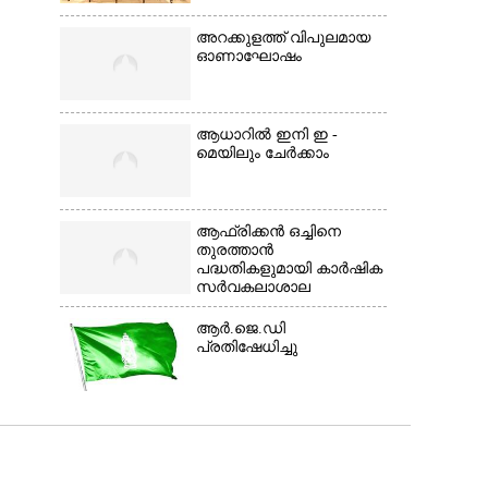
അറക്കുളത്ത് വിപുലമായ
ഓണാഘോഷം
ആധാറിൽ ഇനി ഇ -
മെയിലും ചേർക്കാം
ആഫ്രിക്കൻ ഒച്ചിനെ
തുരത്താൻ
പദ്ധതികളുമായി കാർഷിക
സർവകലാശാല
ആർ.ജെ.ഡി
പ്രതിഷേധിച്ചു