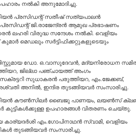
ഉപഹാരം നൽകി അനുമോദിച്ചു.
ിയൻ പ്രസിഡന്റ് സതീഷ് സത്യപാലൻ
്രസിഡന്റ്‌ ജി.രാജേന്ദ്രൻ ആമുഖ പ്രഭാഷണം
ാധരൻ ലഹരി വിരുദ്ധ സന്ദേശം നൽകി. വെളിയം
് കുമാർ മെഡലും സർട്ടിഫിക്കറ്റുകളുടെയും
സ്റ്റുമായ ഡോ. ഒ.വാസുദേവൻ, മദ്യനിരോധന സമിത
്തിയറ, ജില്ലാ പഞ്ചായത്ത്‌ അംഗം
െക്രട്ടറി സുധാകരൻ പരുത്തിയറ, എം.ജേക്കബ്,
്വതി അനിൽ, ഇന്ദിര തുടങ്ങിയവർ സംസാരിച്ചു.
യൂണിയൻ കൗൺസിലർ ബൈജു പാണയം, ലയൺസ് ക്ലബ
ിവർ കുട്ടികൾക്കുള്ള ഉപഹാരങ്ങൾ വിതരണം ചെയ്തു.
ുഖ്യ കാര്യദർശി എം.ഗോപിനാഥൻ സ്വാമി, വെളിയം
ൾ തുടങ്ങിയവർ സംസാരിച്ചു.