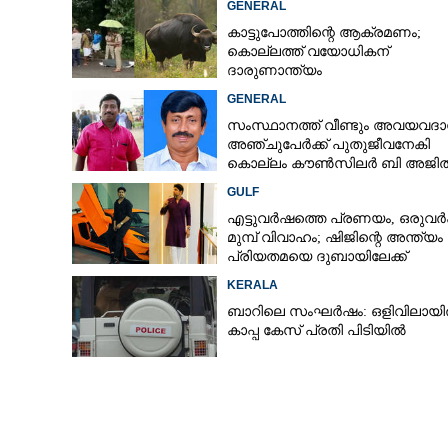
GENERAL
കാട്ടുപോത്തിന്റെ ആക്രമണം;
കൊല്ലത്ത് വയോധികന്
ദാരുണാന്ത്യം
GENERAL
സംസ്ഥാനത്ത് വീണ്ടും അവയവദാ
അഞ്ചുപേർക്ക് പുതുജീവനേകി
കൊല്ലം കൗൺസിലർ ബി അജിത
കുമാർ
GULF
എട്ടുവർഷത്തെ പ്രണയം,​ ഒരുവ
മുമ്പ് വിവാഹം; ഷിജിന്റെ അന്ത്യം
പ്രിയതമയെ ദുബായിലേക്ക്
കൊണ്ടുവരാനുള്ള ഒരുക്കത്തിനിട
KERALA
ബാറിലെ സംഘർഷം: ഒളിവിലായിര
കാപ്പ കേസ് പ്രതി പിടിയിൽ