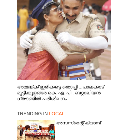
അമ്മയ്ക്ക് ഇരിക്കട്ടെ തൊപ്പി ...പാലക്കാട്
മുട്ടിക്കുളങ്ങര കെ. എ. പി . ബറ്റാലിയൻ
ഗ്രൗണ്ടിൽ പരിശീലനം
TRENDING IN
LOCAL
അസസ്‌മെന്റ് ക്യാമ്പ്