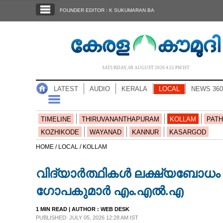
SECTIONS
FOUNDER EDITOR : K SUKUMARAN BA
HOME
LATEST
AUDIO
SATURDAY, 08 AUGUST 2026 4.55 PM IST
NOTIFIED NEWS
LATEST
AUDIO
KERALA
LOCAL
NEWS 360
POLL
KERALA
TIMELINE
THIRUVANANTHAPURAM
KOLLAM
PATH
KOZHIKODE
WAYANAD
KANNUR
KASARGOD
LOCAL
HOME /
LOCAL /
KOLLAM
വിദ്യാർത്ഥികൾ ലക്ഷ്യബോധം ക
NEWS 360
ഗോപകുമാർ എം.എൽ.എ
CASE DIARY
1 MIN READ
| AUTHOR :
WEB DESK
PUBLISHED: JULY 05, 2026 12:28 AM IST