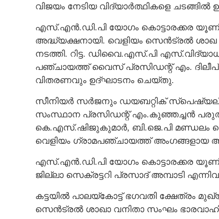
വിജയം നേടിയ വിദ്യാർത്ഥികളെ ചടങ്ങിൽ 
CARTOONS
എസ്.എൻ.ഡി.പി യോഗം കൊട്ടാരക്കര യൂണ
അദ്ധ്യക്ഷനായി. വെളിയം സെൻട്രൽ ശാഖ പ
LITERATURE
നടത്തി. റിട്ട. ഡിവൈ.എസ്.പി എസ്.വിദ്യ
പഞ്ചായത്ത്‌ വൈസ് പ്രസിഡന്റ്‌ എം. ദിലീപ
ZOOM
വിതരണവും ഉദ്ഘാടനം ചെയ്തു.
സീനിയർ സർജനും ഡയബറ്റിക് സ്പെഷ്യലി
CONTACT US
സംസ്ഥാന പ്രസിഡന്റ്‌ എം.കുഞ്ഞച്ചൻ പരുത
കെ.എസ്.ഷിജുകുമാർ, ബി.ജെ.പി മണ്ഡലം സ
വെളിയം ഗ്രാമപഞ്ചായത്ത് അംഗങ്ങളായ അശ
എസ്.എൻ.ഡി.പി യോഗം കൊട്ടാരക്കര 
ജില്ലാ സെക്രട്ടറി പ്രസാദ് അമ്പാടി എന്ന
കട്ടയിൽ പാലയ്കോട്ട് ഭഗവതി ക്ഷേത്രം മ
സെൻട്രൽ ശാഖാ വനിതാ സംഘം ഭാരവാഹിക