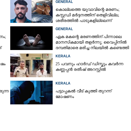
GENERAL
കൊല്ലത്തെ യുവാവിന്റെ മരണം;
കസ്റ്റഡി മർദ്ദനത്തിന് തെളിവില്ല,
ശരീരത്തിൽ പാടുകളില്ലെന്ന്
പൊലീസ്
GENERAL
നം;
ഏക മകന്റെ മരണത്തിന് പിന്നാലെ
മാനസികമായി തളർന്നു; വൈപ്പിനിൽ
്
ദമ്പതിമാരെ മരിച്ച നിലയിൽ കണ്ടെത്തി
KERALA
ർഷം
25 പവനും ഹാർഡ് ഡിസ്കും കവർന്ന
കണ്ണപ്പൻ രതീഷ് അറസ്റ്റിൽ
െ
KERALA
Share this link
ുന്ന
പട്ടാപ്പകൽ വീട് കുത്തി തുറന്ന്
മോഷണം
Copy Link