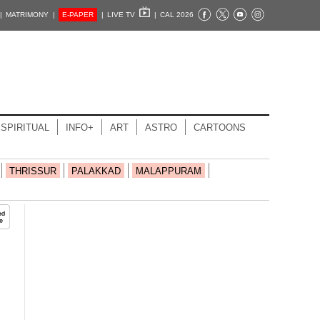
|
MATRIMONY |
E-PAPER
|
LIVE TV
|
CAL 2026
SPIRITUAL
INFO+
ART
ASTRO
CARTOONS
THRISSUR
PALAKKAD
MALAPPURAM