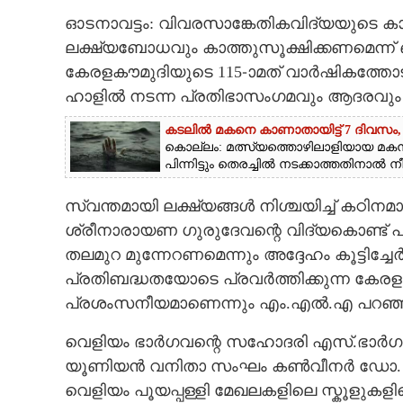
CINEMA
ഓടനാവട്ടം: വിവരസാങ്കേതികവിദ്യയുടെ കാല
ലക്ഷ്യബോധവും കാത്തുസൂക്ഷിക്കണമെന്ന
OPINION
കേരളകൗമുദിയുടെ 115-ാമത് വാർഷികത്തോ
ഹാളിൽ നടന്ന പ്രതിഭാസംഗമവും ആദരവും 
PHOTOS
കടലിൽ മകനെ കാണാതായിട്ട് 7 ദിവസം, പ
കൊല്ലം: മത്സ്യത്തൊഴിലാളിയായ മക
പിന്നിട്ടും തെരച്ചിൽ നടക്കാത്തതിനാൽ ന
LIFESTYLE
സ്വന്തമായി ലക്ഷ്യങ്ങൾ നിശ്ചയിച്ച് കഠിന
SPIRITUAL
ശ്രീനാരായണ ഗുരുദേവന്റെ വിദ്യകൊണ്ട് പ
തലമുറ മുന്നേറണമെന്നും അദ്ദേഹം കൂട്ടിച്ച
INFO+
പ്രതിബദ്ധതയോടെ പ്രവർത്തിക്കുന്ന കേ
പ്രശംസനീയമാണെന്നും എം.എൽ.എ പറഞ്ഞ
ART
വെളിയം ഭാർഗവന്റെ സഹോദരി എസ്.ഭാർഗവ
യൂണിയൻ വനിതാ സംഘം കൺവീനർ ഡോ. സബ
ASTRO
വെളിയം പൂയപ്പള്ളി മേഖലകളിലെ സ്കൂളുക