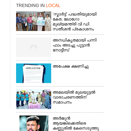
TRENDING IN
LOCAL
'സ്മാർട്ട്' പദ്ധതിയുമായി
കേര; ലോഗോ
മുഖ്യമന്ത്രി വി ഡി
സതീശൻ പ്രകാശനം
ചെയ്തു
അനധികൃതമായി പന്നി
ഫാം അടച്ചു പൂട്ടാൻ
×
നോട്ടീസ്
അപേക്ഷ ക്ഷണിച്ചു
അമലയിൽ മുലയൂട്ടൽ
വാരാചരണത്തിന്
സമാപനം
അർജുൻ
ആയങ്കിക്കെതിരെ
കണ്ണൂരിൽ കേസെടുത്തു