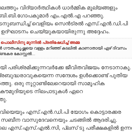
ത്തും വിദ്യാർത്ഥികൾ ധാർമ്മിക മൂല്യങ്ങളും
് ബി.ബി.ഗോപകുമാർ എം.എൽ.എ പറഞ്ഞു.
ടനുബന്ധിച്ച് വെളിയം സെൻട്രൽ എസ്.എൻ.ഡി.പി
ഉദ്ഘാടനം ചെയ്യുകയായിരുന്നു അദ്ദേഹം.
ൊലീസിനു മുന്നിൽ പ്രതിഷേധിച്ച് അമ്മ
ൻ ഗൗതംകൃഷ്ണയെ വള്ളം മറിഞ്ഞ് കടലിൽ കാണാതായി ഏഴ് ദിവസം
ീണ്ടകര കോസ്റ്റൽ...
മായി പരിശ്രമിക്കുന്നവർക്കേ ജീവിതവിജയം നേടാനാകൂ.
്രബുദ്ധരാവുകയെന്ന സന്ദേശം ഉൾക്കൊണ്ട് പുതിയ
േർത്തു. ഒരു നൂറ്റാണ്ടിലേറെയായി സാമൂഹിക
രളകൗമുദിയുടെ നിലപാടുകൾ ഏറെ
ു.
ിയെയും എസ്.എൻ.ഡി.പി യോഗം കൊട്ടാരക്കര
ീന വാസുദേവനെയും ചടങ്ങിൽ ആദരിച്ചു.
ളിലെ എസ്.എസ്.എൽ.സി, പ്ലസ് ടു പരീക്ഷകളിൽ ഉന്