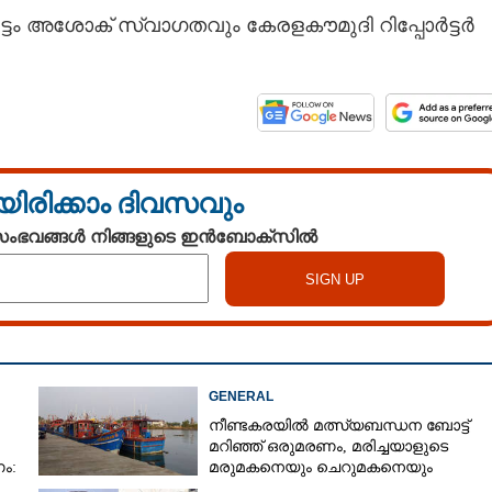
ടം അശോക് സ്വാഗതവും കേരളകൗമുദി റിപ്പോർട്ടർ
യിരിക്കാം ദിവസവും
 സംഭവങ്ങൾ നിങ്ങളുടെ ഇൻബോക്സിൽ
GENERAL
നീണ്ടകരയിൽ മത്സ്യബന്ധന ബോട്ട്
മറിഞ്ഞ്​ ഒരുമരണം,​ മരിച്ചയാളുടെ
ം:
മരുമകനെയും ചെറുമകനെയും
കാണാനില്ല