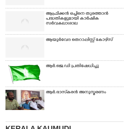
ആഫ്രിക്കൻ ഒച്ചിനെ തുരത്താൻ
പദ്ധതികളുമായി കാർഷിക
സർവകലാശാല
ആയുർവേദ തെറാപ്പിസ്റ്റ് കോഴ്സ്
ആർ.ജെ.ഡി പ്രതിഷേധിച്ചു
ആർ.ഭാസ്‌കരൻ അനുസ്മരണം
KERALA KAUMUDI