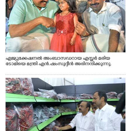
എജ്യുക്കേഷനൽ അംബാസഡറായ എസ്തർ മരിയ
ടോമിയെ മന്ത്രി എൻ.ഷംസുദ്ദീൻ അഭിനന്ദിക്കുന്നു.