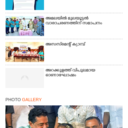
അമലയിൽ മുലയൂട്ടൽ
വാരാചരണത്തിന് സമാപനം
അസസ്‌മെന്റ് ക്യാമ്പ്
അറക്കുളത്ത് വിപുലമായ
ഓണാഘോഷം
PHOTO
GALLERY