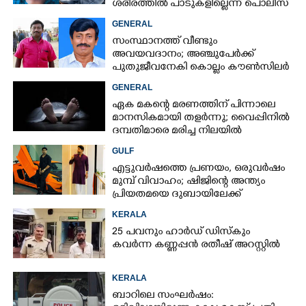
ശരീരത്തിൽ പാടുകളില്ലെന്ന് പൊലീസ്
GENERAL
സംസ്ഥാനത്ത് വീണ്ടും
അവയവദാനം; അഞ്ചുപേർക്ക്
പുതുജീവനേകി കൊല്ലം കൗൺസിലർ
ബി അജിത് കുമാർ
GENERAL
ഏക മകന്റെ മരണത്തിന് പിന്നാലെ
മാനസികമായി തളർന്നു; വൈപ്പിനിൽ
ദമ്പതിമാരെ മരിച്ച നിലയിൽ
കണ്ടെത്തി
GULF
എട്ടുവർഷത്തെ പ്രണയം,​ ഒരുവർഷം
മുമ്പ് വിവാഹം; ഷിജിന്റെ അന്ത്യം
പ്രിയതമയെ ദുബായിലേക്ക്
കൊണ്ടുവരാനുള്ള ഒരുക്കത്തിനിടെ
KERALA
25 പവനും ഹാർഡ് ഡിസ്കും
കവർന്ന കണ്ണപ്പൻ രതീഷ് അറസ്റ്റിൽ
KERALA
ബാറിലെ സംഘർഷം: