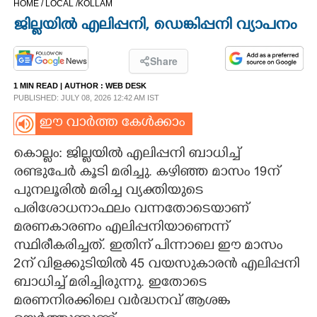
HOME /
LOCAL /
KOLLAM
CINEMA
ജില്ലയിൽ എലിപ്പനി, ഡെങ്കിപ്പനി വ്യാപനം​
OPINION
Share
1 MIN READ
| AUTHOR :
WEB DESK
PHOTOS
PUBLISHED: JULY 08, 2026 12:42 AM IST
ഈ വാർത്ത കേൾക്കാം
LIFESTYLE
കൊല്ലം: ജില്ലയിൽ എലിപ്പനി ബാധിച്ച്
രണ്ടുപേർ കൂടി മരിച്ചു. കഴിഞ്ഞ മാസം 19ന്
SPIRITUAL
പുനലൂരിൽ മരിച്ച വ്യക്തിയുടെ
പരിശോധനാഫലം വന്നതോടെയാണ്
INFO+
മരണകാരണം എലിപ്പനിയാണെന്ന്
സ്ഥിരീകരിച്ചത്. ഇതിന് പിന്നാലെ ഈ മാസം
ART
2ന് വിളക്കുടിയിൽ 45 വയസുകാരൻ എലിപ്പനി
ബാധിച്ച് മരിച്ചിരുന്നു. ഇതോടെ
മരണനിരക്കിലെ വർദ്ധനവ് ആശങ്ക
ASTRO