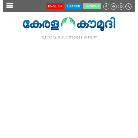
SECTIONS
ENGLISH
E-PAPER
KĀZHCHA
HOME
LATEST
SATURDAY, 08 AUGUST 2026 11.00 PM IST
AUDIO
NOTIFIED NEWS
POLL
KERALA
LOCAL
NEWS 360
CASE DIARY