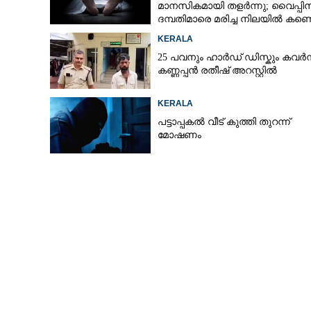
മാനസികമായി തളർന്നു; വൈപ്പി
ദമ്പതിമാരെ മരിച്ച നിലയിൽ കണ്ടെ
KERALA
25 പവനും ഹാർഡ് ഡിസ്കും കവർന
കണ്ണപ്പൻ രതീഷ് അറസ്റ്റിൽ
KERALA
പട്ടാപ്പകൽ വീട് കുത്തി തുറന്ന്
മോഷണം
മോട്ടോർ ഡ്രൈവിംഗ് സ്കൂ
അസോ.