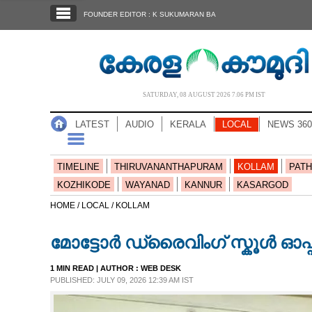
SECTIONS
FOUNDER EDITOR : K SUKUMARAN BA
HOME
LATEST
AUDIO
SATURDAY, 08 AUGUST 2026 7.06 PM IST
NOTIFIED NEWS
LATEST
AUDIO
KERALA
LOCAL
NEWS 360
POLL
KERALA
TIMELINE
THIRUVANANTHAPURAM
KOLLAM
PATH
KOZHIKODE
WAYANAD
KANNUR
KASARGOD
LOCAL
HOME /
LOCAL /
KOLLAM
മോട്ടോർ ഡ്രൈവിംഗ് സ്കൂൾ ഓപ്
NEWS 360
1 MIN READ
| AUTHOR :
WEB DESK
PUBLISHED: JULY 09, 2026 12:39 AM IST
CASE DIARY