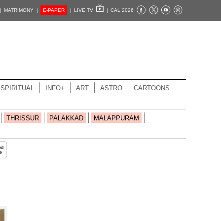
|
MATRIMONY |
E-PAPER
|
LIVE TV
|
CAL 2026
SPIRITUAL
INFO+
ART
ASTRO
CARTOONS
THRISSUR
PALAKKAD
MALAPPURAM