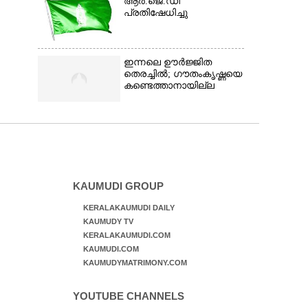
ആർ.ജെ.ഡി
പ്രതിഷേധിച്ചു
ഇന്നലെ ഊർജ്ജിത
തെരച്ചിൽ; ഗൗതംകൃഷ്ണയെ
കണ്ടെത്താനായില്ല
KAUMUDI GROUP
KERALAKAUMUDI DAILY
KAUMUDY TV
KERALAKAUMUDI.COM
KAUMUDI.COM
KAUMUDYMATRIMONY.COM
YOUTUBE CHANNELS