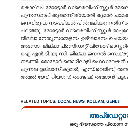
കൊല്ലം: മോട്ടോർ ഡ്രൈവിംഗ് സ്കൂൾ മേഖ
CARTOONS
പുനഃസ്ഥാപിക്കുമെന്ന് ജ്യോതി കുമാർ ചാമക
ജനവിരുദ്ധ നടപടികൾ പിൻവലിക്കുന്നതിന് ശ
LITERATURE
പറഞ്ഞു. മോട്ടോർ ഡ്രൈവിംഗ് സ്കൂൾ ഓപ്
ജില്ലാ നേതൃസമ്മേളനം ഉദ്ഘാടനം ചെയ്യു
ZOOM
അസോ. ജില്ലാ പ്രസിഡന്റ്‌ വിനോദ് ഭാസ്കറ
ഐ.എൻ.ടി.യു.സി. ജില്ലാ ജനറൽ സെക്രട്ട
CONTACT US
നടത്തി. മോട്ടോർ തൊഴിലാളി ഫെഡറേഷൻ ഐ.
പുന്നല ഉല്ലാസ് കുമാർ, എസ്.റെജീബ്, തണ്
അമൽ ദേവ്, റിയാസ്, രാജേഷ്, രമേശൻ പട്ട
RELATED TOPICS:
LOCAL NEWS
,
KOLLAM
,
GENE3
അപ്ഡേറ്റാ
ഒരു ദിവസത്തെ പ്രധാന