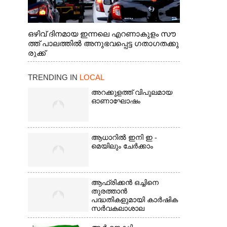
ഒഴിവ് ദിനമായ ഇന്നലെ എറണാകുളം സൗ
ത്ത് പാലത്തിൽ അനുഭവപ്പെട്ട ഗതാഗതക്കു
രുക്ക്
TRENDING IN
LOCAL
അറക്കുളത്ത് വിപുലമായ
ഓണാഘോഷം
ആധാറിൽ ഇനി ഇ -
മെയിലും ചേർക്കാം
ആഫ്രിക്കൻ ഒച്ചിനെ
തുരത്താൻ
പദ്ധതികളുമായി കാർഷിക
സർവകലാശാല