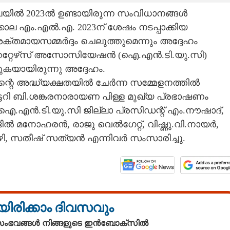
ലയിൽ 2023ൽ ഉണ്ടായിരുന്ന സംവിധാനങ്ങൾ
്കാല എം.എൽ.എ. 2023ന് ശേഷം നടപ്പാക്കിയ
ക്തമായസമ്മർദ്ദം ചെലുത്തുമെന്നും അദ്ദേഹം
പറേറ്റേഴ്‌സ് അസോസിയേഷൻ (ഐ.എൻ.ടി.യു.സി)
കയായിരുന്നു അദ്ദേഹം.
ിന്റെ അദ്ധ്യക്ഷതയിൽ ചേർന്ന സമ്മേളനത്തിൽ
റി ബി.ശങ്കരനാരായണ പിള്ള മുഖ്യ പ്രഭാഷണം
എൻ.ടി.യു.സി ജില്ലാ പ്രസിഡന്റ്‌ എം.നൗഷാദ്,
ടിൽ മനോഹരൻ, രാജു വെൽഗേറ്റ്, വിഷ്ണു.വി.നായർ,
ാഴി, സതീഷ് സത്യൻ എന്നിവർ സംസാരിച്ചു.
യിരിക്കാം ദിവസവും
 സംഭവങ്ങൾ നിങ്ങളുടെ ഇൻബോക്സിൽ