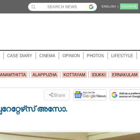
ENGLISH |
KĀZHCHA
CASE DIARY
CINEMA
OPINION
PHOTOS
LIFESTYLE
ANAMTHITTA
ALAPPUZHA
KOTTAYAM
IDUKKI
ERNAKULAM
Share
പറേറ്റേഴ്‌സ് അസോ.