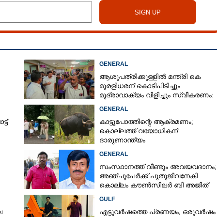
GENERAL
ആശുപത്രിക്കുള്ളിൽ മന്ത്രി കെ
മുരളീധരന് കൊടിപിടിച്ചും
മുദ്രാവാക്യം വിളിച്ചും സ്വീകരണം:
പിന്നാലെ വ്യാപകവിമർശനം
GENERAL
ട്
കാട്ടുപോത്തിന്റെ ആക്രമണം;
കൊല്ലത്ത് വയോധികന്
ദാരുണാന്ത്യം
GENERAL
സംസ്ഥാനത്ത് വീണ്ടും അവയവദാനം;
അഞ്ചുപേർക്ക് പുതുജീവനേകി
കൊല്ലം കൗൺസിലർ ബി അജിത്
കുമാർ
GULF
െ
എട്ടുവർഷത്തെ പ്രണയം,​ ഒരുവർഷം