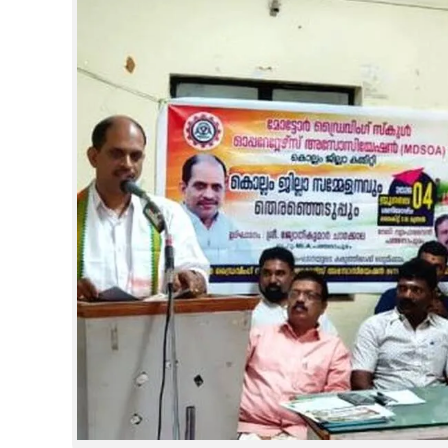
CINEMA
OPINION
PHOTOS
LIFESTYLE
SPIRITUAL
INFO+
ART
ASTRO