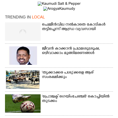
TRENDING IN
LOCAL
ചെമ്മീൻവില നൽകാതെ കോടികൾ
തട്ടിച്ചെന്ന് ആന്ധ്ര വ്യവസായി
ജീവൻ കാക്കാൻ പ്രഥമശുശ്രൂഷ,
ഒഴിവാക്കാം മുങ്ങിമരണങ്ങൾ
'തൃക്കാക്കര പശു'ക്കളെ ആര്
സംരക്ഷിക്കും
'പ്രോജക്ട് ഗെയിംചേഞ്ചർ' കൊച്ചിയിൽ
തുടക്കം