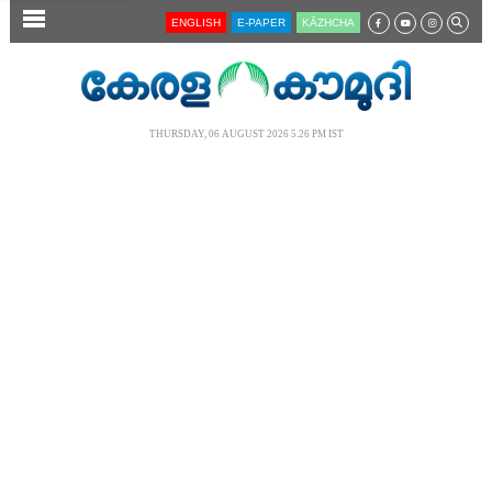
SECTIONS
ENGLISH
E-PAPER
KĀZHCHA
HOME
LATEST
THURSDAY, 06 AUGUST 2026 5.26 PM IST
AUDIO
NOTIFIED NEWS
POLL
KERALA
LOCAL
NEWS 360
CASE DIARY