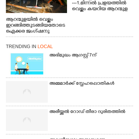
---1.മിന്നൽ പ്രളയത്തിൽ
വെള്ളം കയറിയ ആറന്മുള
പെട്രോൾ പമ്പിന്
ആറന്മുളയിൽ വെള്ളം
സമീപത്തെ റോ‌ഡ് രണ്ടാം
ഇറങ്ങിത്തുടങ്ങിയതോടെ
തീയതിയിലെ
ഐക്കര ജംഗ്ഷനു
കാഴ്ച.2.വെള്ളം
സമീപം ആറന്മുള
ഇറങ്ങിപ്പോൾ
കിടങ്ങന്നൂർ റോഡിന്
ഇന്നലെത്തെ
TRENDING IN
LOCAL
സമീപം പ്രവർത്തിക്കു
കാഴ്ച.രക്ഷാപ്രവർത്തന
ആറന്മുള തട്ടുകട കഴുകി
അഭിമുഖം ആഗസ്റ്റ് 7ന്
ത്തിന് ഓച്ചിറ അഴിക്കലിൽ
വൃത്തിയാക്കുന്നു.
നിന്ന്എത്തിച്ച ബോട്ടും.
അമ്മമാർക്ക് സ്നേഹപ്പൊതികൾ
അരീയ്ക്കൽ റോഡ് തീരാ ദുരിതത്തിൽ