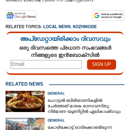
കിലോ ലഗേജ് വരെ സൗജന്യമാണ്.
RELATED TOPICS:
LOCAL NEWS
,
KOZHIKODE
അപ്ഡേറ്റായിരിക്കാം ദിവസവും
ഒരു ദിവസത്തെ പ്രധാന സംഭവങ്ങൾ
നിങ്ങളുടെ ഇൻബോക്സിൽ
RELATED NEWS
GENERAL
ഹോട്ടൽ ബിരിയാണികളിൽ
ചേർത്തത് മാരക രാസവസ്‌തു;
നിർമാണ യൂണിറ്റിൽ എലികാഷ്‌ടവും
കുപ്പിച്ചില്ലും
GENERAL
കോഴിക്കോട്ട് ഓടിക്കൊണ്ടിരുന്ന