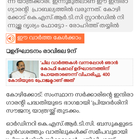
ന്ന​ ​യാ​ത്ര​ക്കാ​രി.​ ​ഇ​ന്നു​മു​ത​ലാ​ണ് ​ഈ​ ​ഇ​ന്ദി​രാ ​
ഗ്യാ​ര​ന്റി​ ​ ​പ്രാ​ബ​ല്യ​ത്തി​ൽ​ ​വ​രു​ന്ന​ത്.​ ​കോ​ഴി​
CARTOONS
ക്കോ​ട് ​കെ.​എ​സ്.​ആ​ർ.​ടി.​സി​ ​സ്റ്റാ​ൻ​ഡി​ൽ​ ​നി​
ന്നു​ള്ള​ ​ദൃ​ശ്യം ഫോട്ടോ - രോ​ഹി​ത്ത് ​ത​യ്യിൽ
LITERATURE
ഈ വാർത്ത കേൾക്കാം
ZOOM
ഉദ്ഘാടനം രാവിലെ 9ന്
'ചില വാർത്തകൾ വന്നപ്പോൾ ഞാൻ
CONTACT US
കോഫി ഷോപ്പ് ഉദ്ഘാടനത്തിന്
പോയതാണെന്ന് വിചാരിച്ചു, 400
കോടിയുടെ പ്രോജക്ടാണ് അത്'
കോഴിക്കോട്: സംസ്ഥാന സർക്കാരിന്റെ ഇന്ദിരാ
ഗാരന്റി പദ്ധതിയുടെ ഭാഗമായി 'പ്രിയദർശിനി
സൗജന്യ യാത്ര’യ്ക്ക് തുടക്കം.
ഓർഡിനറി കെ.എസ്.ആർ.ടി.സി. ബസുകളുടെ
മുൻവശത്തും വാതിലുകൾക്ക് സമീപവുമായി