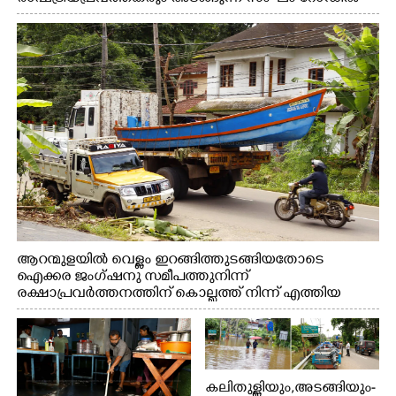
അടിഞ്ഞ് കൂടിയ ചെളിയും മണ്ണും മറ്റ് മാലിന്യങ്ങളും
നീക്കം ചെയ്യുന്നു.
ആറന്മുളയിൽ വെള്ളം ഇറങ്ങിത്തുടങ്ങിയതോടെ
ഐക്കര ജംഗ്ഷനു സമീപത്തുനിന്ന്
രക്ഷാപ്രവർത്തനത്തിന് കൊല്ലത്ത് നിന്ന് എത്തിയ
ബോട്ടുകൾ തിരികെക്കൊണ്ടുപോകുന്നു.
കലിതുള്ളിയും,അടങ്ങിയും-