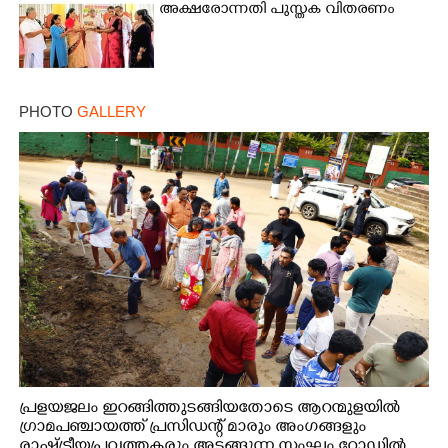
അക്ഷരോന്നതി പുസ്തക വിതരണം
PHOTO
GALLERY
പ്രളയജലം ഇറങ്ങിത്തുടങ്ങിയതോടെ ആറന്മുളയിൽ
ഗ്രാമപഞ്ചായത്ത് പ്രസിഡന്റ് മാരും അംഗങ്ങളും
രാഷ്ട്രീയപ്രവത്തകരും അടങ്ങുന്ന സംഘം റോഡിൽ