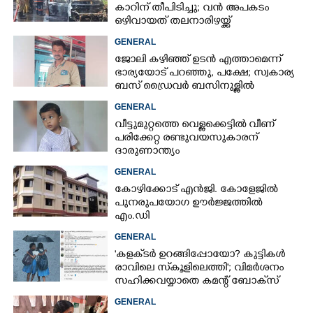
കാറിന് തീപിടിച്ചു; വൻ അപകടം
ഒഴിവായത് തലനാരിഴയ്ക്ക്
GENERAL
ജോലി കഴിഞ്ഞ് ഉടൻ എത്താമെന്ന്
ഭാര്യയോട് പറഞ്ഞു, പക്ഷേ; സ്വകാര്യ
ബസ് ഡ്രൈവ‌ർ ബസിനുള്ളിൽ
തൂങ്ങിമരിച്ച നിലയിൽ
GENERAL
വീട്ടുമുറ്റത്തെ വെള്ളക്കെട്ടിൽ വീണ്
പരിക്കേറ്റ രണ്ടുവയസുകാരന്
ദാരുണാന്ത്യം
GENERAL
കോഴിക്കോട് എൻജി. കോളേജിൽ
പുനരുപയോഗ ഊർജ്ജത്തിൽ
എം.ഡി
GENERAL
'കളക്‌ടർ ഉറങ്ങിപ്പോയോ? കുട്ടികൾ
രാവിലെ സ്‌കൂളിലെത്തി'; വിമർശനം
സഹിക്കവയ്യാതെ കമന്റ് ബോക്‌സ്
പൂട്ടി കോഴിക്കോട് കളക്‌ടർ
GENERAL