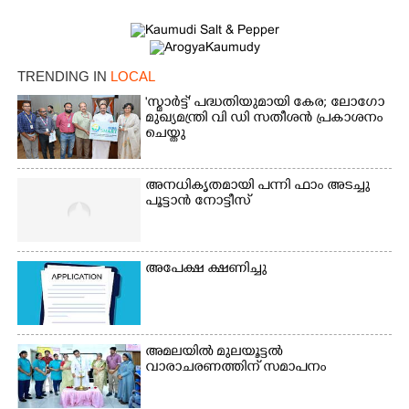
TRENDING IN
LOCAL
'സ്മാർട്ട്' പദ്ധതിയുമായി കേര; ലോഗോ
മുഖ്യമന്ത്രി വി ഡി സതീശൻ പ്രകാശനം
ചെയ്തു
അനധികൃതമായി പന്നി ഫാം അടച്ചു
പൂട്ടാൻ നോട്ടീസ്
അപേക്ഷ ക്ഷണിച്ചു
×
Share this link
അമലയിൽ മുലയൂട്ടൽ
വാരാചരണത്തിന് സമാപനം