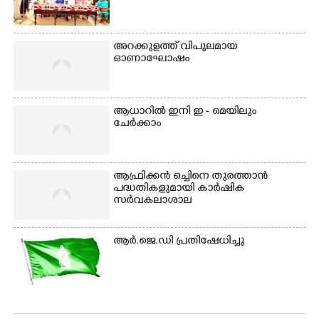
അറക്കുളത്ത് വിപുലമായ
ഓണാഘോഷം
ആധാറിൽ ഇനി ഇ - മെയിലും
ചേർക്കാം
ആഫ്രിക്കൻ ഒച്ചിനെ തുരത്താൻ
പദ്ധതികളുമായി കാർഷിക
സർവകലാശാല
ആർ.ജെ.ഡി പ്രതിഷേധിച്ചു