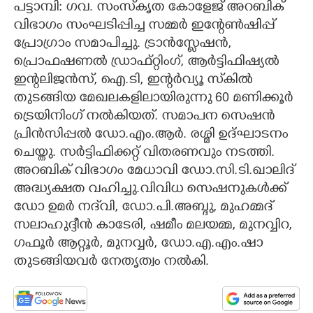
പട്ടാമ്പി: ഗവ. സംസ്‌കൃത കോളേജ് അറബിക്
വിഭാഗം സംഘടിപ്പിച്ച സമ്മർ ഇന്റേൺഷിപ്പ്
CARTOONS
പ്രോഗ്രാം സമാപിച്ചു. ട്രാൻസ്ലേഷൻ,
പ്രൊഫഷണൽ ഡ്രാഫ്റ്റിംഗ്, ആർട്ടിഫിഷ്യൽ
LITERATURE
ഇന്റലിജൻസ്, ഐ.ടി, ഇന്റർവ്യൂ സ്‌കിൽ
തുടങ്ങിയ മേഖലകളിലായിരുന്നു 60 മണിക്കൂർ
ZOOM
ട്രെയിനിംഗ് നൽകിയത്. സമാപന സെഷൻ
പ്രിൻസിപ്പൽ ഡോ.എം.ആർ. രശ്മി ഉദ്ഘാടനം
CONTACT US
ചെയ്തു. സർട്ടിഫിക്കറ്റ് വിതരണവും നടത്തി.
അറബിക് വിഭാഗം മേധാവി ഡോ.സി.ടി.ഖാലിദ്
അദ്ധ്യക്ഷത വഹിച്ചു.വിവിധ സെഷനുകൾക്ക്
ഡോ ഉമർ നദ്‌വി, ഡോ.പി.അബ്ദു, മുഹമ്മദ്
സലാഹുദ്ദീൻ കാടേരി, ഷമീം മലയമ്മ, മുനവ്വിറ,
ഗഫൂർ ആറ്റൂർ, മുനവ്വർ, ഡോ.എ.എം.ഷാ
തുടങ്ങിയവർ നേതൃത്വം നൽകി.