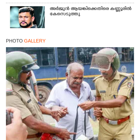
Copy Link
അർജുൻ ആയങ്കിക്കെതിരെ കണ്ണൂരിൽ
കേസെടുത്തു
PHOTO
GALLERY