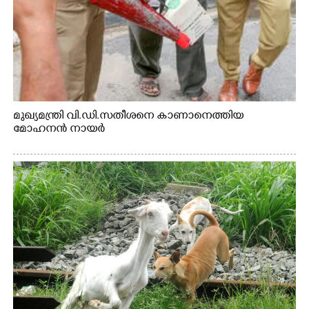
മുഖ്യമന്ത്രി വി.ഡി.സതീശനെ കാണാനെത്തിയ
മോഹനൻ നായർ