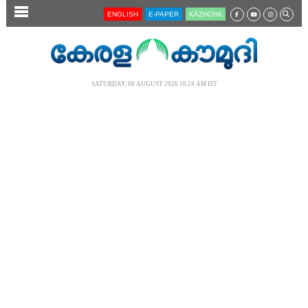
SECTIONS
ENGLISH
E-PAPER
KĀZHCHA
HOME
LATEST
SATURDAY, 08 AUGUST 2026 10.24 AM IST
AUDIO
NOTIFIED NEWS
POLL
KERALA
LOCAL
NEWS 360
CASE DIARY