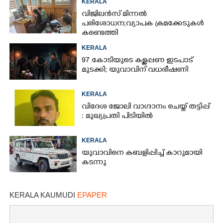
KERALA
വിജിലൻസ് മിന്നൽ
പരിശോധന; വ്യാപക ക്രമക്കേടുകൾ
കണ്ടെത്തി
KERALA
97 കോടിയുടെ കള്ളപ്പണ ഇടപാട്
മുടക്കി; യുവാവിന് വധഭീഷണി
KERALA
വിദേശ ജോലി വാഗ്ദാനം ചെയ്ത് തട്ടിപ്പ്
: മുഖ്യപ്രതി പിടിയിൽ
KERALA
യുവാവിനെ കബളിപ്പിച്ച് കാറുമായി
കടന്നു
KERALA KAUMUDI
EPAPER