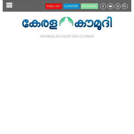
SECTIONS
ENGLISH
E-PAPER
KĀZHCHA
HOME
LATEST
SATURDAY, 08 AUGUST 2026 11.22 PM IST
AUDIO
NOTIFIED NEWS
POLL
KERALA
LOCAL
NEWS 360
CASE DIARY