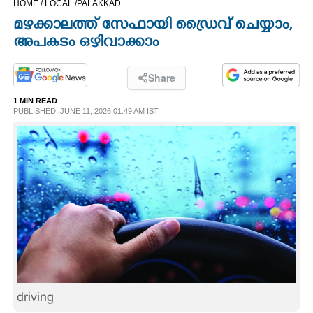
HOME /
LOCAL /
PALAKKAD
CINEMA
മഴക്കാലത്ത്​ സേഫായി ഡ്രൈവ് ചെയ്യാം,
അപകടം ഒഴിവാക്കാം
OPINION
Share
PHOTOS
1 MIN READ
PUBLISHED: JUNE 11, 2026 01:49 AM IST
LIFESTYLE
SPIRITUAL
INFO+
ART
driving
ASTRO