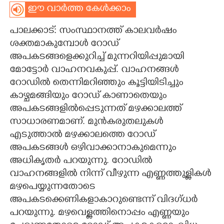
ഈ വാർത്ത കേൾക്കാം
CARTOONS
പാലക്കാട്: സംസ്ഥാനത്ത് കാലവർഷം
ശക്തമാകുമ്പോൾ റോഡ്
LITERATURE
അപകടങ്ങളെക്കുറിച്ച് മുന്നറിയിപ്പുമായി
മോട്ടോർ വാഹനവകുപ്പ്. വാഹനങ്ങൾ
ZOOM
റോഡിൽ തെന്നിമറിഞ്ഞും കൂട്ടിയിടിച്ചും
കാഴ്ചമങ്ങിയും റോഡ് കാണാതെയും
CONTACT US
അപകടങ്ങളിൽപ്പെടുന്നത് മഴക്കാലത്ത്
സാധാരണമാണ്. മുൻകരുതലുകൾ
എടുത്താൽ മഴക്കാലത്തെ റോഡ്
അപകടങ്ങൾ ഒഴിവാക്കാനാകുമെന്നും
അധികൃതർ പറയുന്നു. റോഡിൽ
വാഹനങ്ങളിൽ നിന്ന് വീഴുന്ന എണ്ണത്തുള്ളികൾ
മഴപെയ്യുന്നതോടെ
അപകടക്കെണികളാകാറുണ്ടെന്ന് വിദഗ്ധർ
പറയുന്നു. മഴവെള്ളത്തിനൊപ്പം എണ്ണയും