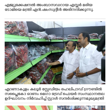
എജ്യുക്കേഷനൽ അംബാസഡറായ എസ്തർ മരിയ
ടോമിയെ മന്ത്രി എൻ.ഷംസുദ്ദീൻ അഭിനന്ദിക്കുന്നു.
എറണാകുളം കലൂർ സ്റ്റേഡിയം ഹെലിപാഡ് ഗ്രൗണ്ടിൽ
സപ്ളൈകോ ഓണം മെഗാ ട്രേഡ് ഫെയർ സംസ്ഥാനതല
ഉദ്ഘാടനം നിർവഹിച്ച് സ്റ്റാൾ സന്ദർശിക്കുന്ന മുഖ്യമന്ത്രി
വി.ഡി. സതീശൻ. മന്ത്രി അനൂപ് ജേക്കബ് സമീപം