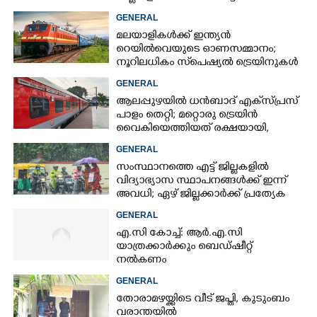
GENERAL
മലയാളികൾക്ക് ഇന്ത്യൻ
റെയിൽവെയുടെ ഓണസമ്മാനം;
നൂറിലധികം സ്‌പെഷ്യൽ ട്രെയിനുകൾ
കേരളത്തിലേക്ക്
GENERAL
ആലപ്പുഴയിൽ ധൻബാദ് എക്‌സ്പ്രസ്
പാളം തെറ്റി; മറ്റൊരു ട്രെയിൻ
വൈകിയെത്തിയത് രക്ഷയായി,
ഒഴിവായത് വൻ ദുരന്തം
GENERAL
സംസ്ഥാനത്തെ എട്ട് ജില്ലകളിൽ
വിദ്യാഭ്യാസ സ്ഥാപനങ്ങൾക്ക് ഇന്ന്
അവധി; ഏഴ് ജില്ലക്കാർക്ക് പ്രത്യേക
ജാഗ്രതാ മുന്നറിയിപ്പ്
GENERAL
എ.സി കോച്ച്: ആർ.എ.സി
യാത്രക്കാർക്കും ബെഡ്ഷീറ്റ്
നൽകണം
GENERAL
തോരാമഴയ്ക്കിടെ വീട് ജപ്തി, കുടുംബം
വരാന്തയിൽ