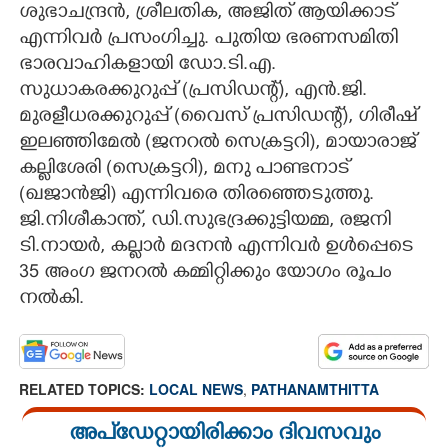
ശുഭാചന്ദ്രൻ, ശ്രീലതിക, അജിത് ആയിക്കാട്
എന്നിവർ പ്രസംഗിച്ചു. പുതിയ ഭരണസമിതി
ഭാരവാഹികളായി ഡോ.ടി.എ.
സുധാകരക്കുറുപ്പ് (പ്രസിഡന്റ്), എൻ.ജി.
മുരളീധരക്കുറുപ്പ് (വൈസ് പ്രസിഡന്റ്), ഗിരീഷ്
ഇലഞ്ഞിമേൽ (ജനറൽ സെക്രട്ടറി), മായാരാജ്
കല്ലിശേരി (സെക്രട്ടറി), മനു പാണ്ടനാട്
(ഖജാൻജി) എന്നിവരെ തിരഞ്ഞെടുത്തു.
ജി.നിശീകാന്ത്, ഡി.സുഭദ്രക്കുട്ടിയമ്മ, രജനി
ടി.നായർ, കല്ലാർ മദനൻ എന്നിവർ ഉൾപ്പെടെ
35 അംഗ ജനറൽ കമ്മിറ്റിക്കും യോഗം രൂപം
നൽകി.
RELATED TOPICS:
LOCAL NEWS
,
PATHANAMTHITTA
അപ്ഡേറ്റായിരിക്കാം ദിവസവും