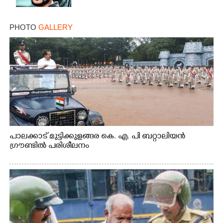
PHOTO
GALLERY
പാലക്കാട് മുട്ടിക്കുളങ്ങര കെ. എ. പി ബറ്റാലിയൻ
ഗ്രൗണ്ടിൽ പരിശീലനം