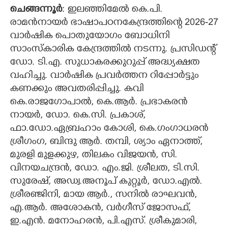
ചെങ്ങന്നൂർ
: ഇലഞ്ഞിമേൽ കെ.പി.
CARTOONS
രാമൻനായർ ഭാഷാപഠനകേന്ദ്രത്തിന്റെ 2026-27
വാർഷിക പൊതുയോഗം ബോധിനി
LITERATURE
സാംസ്കാരിക കേന്ദ്രത്തിൽ നടന്നു. പ്രസിഡന്റ്
ഡോ. ടി.എ. സുധാകരക്കുറുപ്പ് അദ്ധ്യക്ഷത
വഹിച്ചു. വാർഷിക പ്രവർത്തന റിപ്പോർട്ടും
ZOOM
കണക്കും അവതരിപ്പിച്ചു. കവി
കെ.രാജഗോപാൽ, കെ.ആർ. പ്രഭാകരൻ
CONTACT US
നായർ, ഡോ. കെ.സി. പ്രകാശ്,
ഫാ.ഡോ.ഏബ്രഹാം കോശി, കെ.ഗംഗാധരൻ
ശ്രീഗംഗ, ബിന്ദു ആർ. തമ്പി, ശ്യാം ഏനാത്ത്,
മുരളി മുളക്കുഴ, തിലകം വിജയൻ, സി.
വിനയചന്ദ്രൻ, ഡോ. എം.ജി. ശ്രീലത, ടി.സി.
സുരേഷ്, അഡ്വ.അനൂപ് കുറ്റൂർ, ഡോ.എൽ.
ശ്രീരഞ്ജിനി, മായ ആർ., സനിൽ രാഘവൻ,
എ.ആർ. അശോകൻ, വർഗീസ് ജോസഫ്,
ഇ.എൻ. മനോഹരൻ, പി.എസ്. ശ്രീകുമാരി,