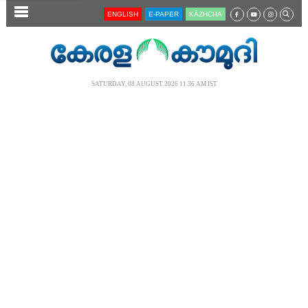
SECTIONS
ENGLISH
E-PAPER
KĀZHCHA
HOME
LATEST
SATURDAY, 08 AUGUST 2026 11.36 AM IST
AUDIO
NOTIFIED NEWS
POLL
KERALA
LOCAL
NEWS 360
CASE DIARY