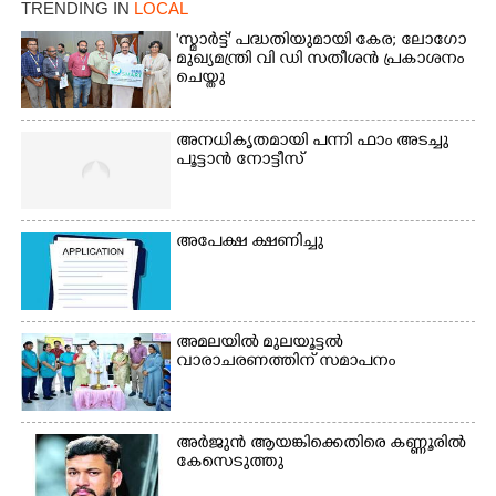
TRENDING IN
LOCAL
×
Share this link
'സ്മാർട്ട്' പദ്ധതിയുമായി കേര; ലോഗോ
മുഖ്യമന്ത്രി വി ഡി സതീശൻ പ്രകാശനം
ചെയ്തു
അനധികൃതമായി പന്നി ഫാം അടച്ചു
പൂട്ടാൻ നോട്ടീസ്
Copy Link
അപേക്ഷ ക്ഷണിച്ചു
അമലയിൽ മുലയൂട്ടൽ
വാരാചരണത്തിന് സമാപനം
അർജുൻ ആയങ്കിക്കെതിരെ കണ്ണൂരിൽ
കേസെടുത്തു