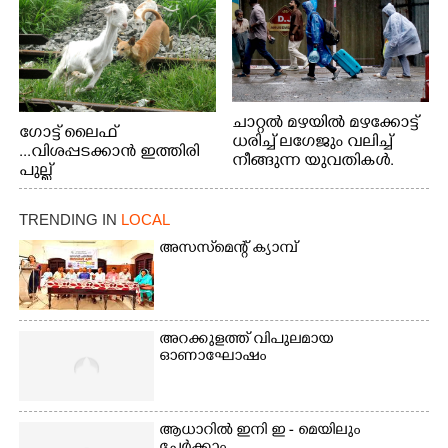
ചാറ്റൽ മഴയിൽ മഴക്കോട്ട്
ഗോട്ട് ലൈഫ്
ധരിച്ച് ലഗേജും വലിച്ച്
...വിശപ്പടക്കാൻ ഇത്തിരി
നീങ്ങുന്ന യുവതികൾ.
പുല്ല്
എറണാകുളം മേനകയിൽ
തിന്നാനെത്തിയതാണ്
നിന്നുള്ള കാഴ്ച
ആട്. തെരുവ് നായ്ക്കൾ
TRENDING IN
LOCAL
കടിച്ച് കീറാൻ വന്നതോടെ
വയറിന്റെ ആന്തൽ മറന്ന്
അസസ്‌മെന്റ് ക്യാമ്പ്
ജീവന് വേണ്ടിയായി ഓട്ടം.
എറണാകുളം
വാത്തുരുത്തിയിൽ
നിന്നുള്ള കാഴ്ച
അറക്കുളത്ത് വിപുലമായ
ഓണാഘോഷം
ആധാറിൽ ഇനി ഇ - മെയിലും