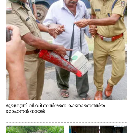
മുഖ്യമന്ത്രി വി.ഡി.സതീശനെ കാണാനെത്തിയ
മോഹനൻ നായർ