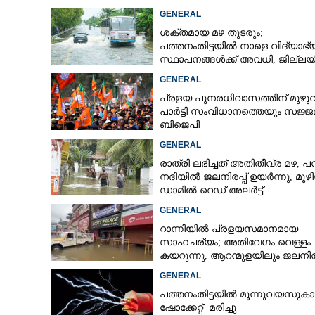
GENERAL
ശക്തമായ മഴ തുടരും;
പത്തനംതിട്ടയിൽ നാളെ വിദ്യാഭ
സ്ഥാപനങ്ങൾക്ക് അവധി,​ ജില്ല
ഇന്ന് റെ‌ഡും നാളെ ഓറഞ്ചും അല
GENERAL
പ്രളയ പുനരധിവാസത്തിന് മുഴ
പാർട്ടി സംവിധാനത്തെയും സജ്ജമ
ബിജെപി
GENERAL
രാത്രി ലഭിച്ചത് അതിതീവ്ര മഴ, പമ
നദിയിൽ ജലനിരപ്പ് ഉയർന്നു, മൂഴ
ഡാമിൽ റെഡ് അലർട്ട്
GENERAL
റാന്നിയിൽ പ്രളയസമാനമായ
സാഹചര്യം; അതിവേഗം വെള്ളം
കയറുന്നു, ആറന്മുളയിലും ജലനിരപ
ഉയരുന്നു
GENERAL
പത്തനംതിട്ടയിൽ മൂന്നുവയസുകാ
ഷോക്കേറ്റ് മരിച്ചു