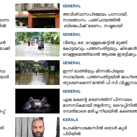
GENERAL
അവിശ്വാസപ്രമേയം പാസായി;
്യാസ
നാരങ്ങാനം പഞ്ചായത്തിൽ
യിൽ
ബിജെപിക്ക് ഭരണം നഷ്ടമായി
ർട്ട്
GENERAL
ുവൻ
വീണ്ടും മഴ; വെള്ളക്കെട്ടിൽ മുങ്ങി
ാക്കി
കോട്ടയവും പത്തനംതിട്ടയും, കിഴക്കൻ
വെള്ളമെത്തിയാൽ ആശങ്ക ഇരട്ടിക്കും
GENERAL
്പാ
ഇന്ന് രാത്രിയും മിന്നൽപ്രളയ
ിയാർ
സാദ്ധ്യത,​ പത്തനംതിട്ടയിൽ ജാഗ്ര
തുടരണമെന്ന് മന്ത്രി പി സി വിഷ്ണുനാ
GENERAL
ഏക മകന്റെ മരണത്തിന് പിന്നാലെ
മാനസികമായി തളർന്നു; വൈപ്പിനിൽ
്പ്
ദമ്പതിമാരെ മരിച്ച നിലയിൽ കണ്ടെത്
KERALA
രി
പോക്സോക്കേസിൽ ഒരാൾ കൂടി
പിടിയിൽ