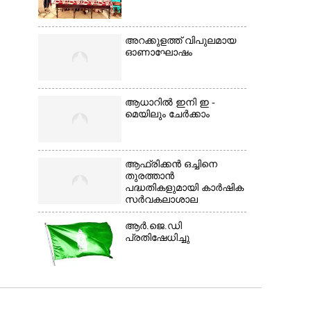
അറക്കുളത്ത് വിപുലമായ
ഓണാഘോഷം
ആധാറിൽ ഇനി ഇ -
മെയിലും ചേർക്കാം
ആഫ്രിക്കൻ ഒച്ചിനെ
തുരത്താൻ
പദ്ധതികളുമായി കാർഷിക
സർവകലാശാല
ആർ.ജെ.ഡി
പ്രതിഷേധിച്ചു