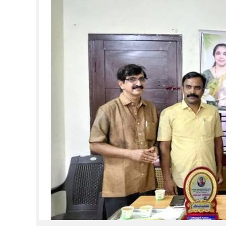
CINEMA
OPINION
PHOTOS
LIFESTYLE
SPIRITUAL
INFO+
ART
ASTRO