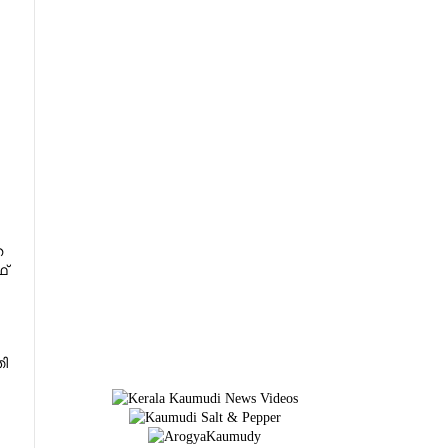
ത
ഥ്
തി