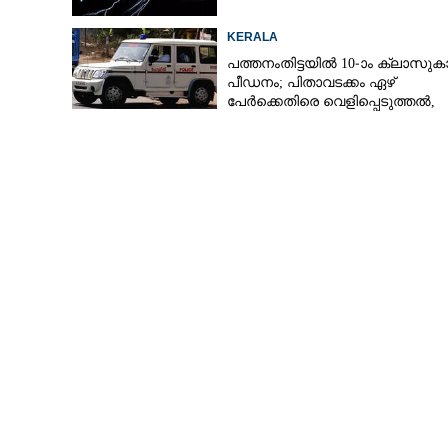
KERALA
പത്തനംതിട്ടയിൽ 10-ാം ക്ലാസുകാര
പീഡനം; പിതാവടക്കം ഏഴ്
പേർക്കെതിരെ വെളിപ്പെടുത്തൽ,
മൂന്നുപേർ അറസ്റ്റിൽ