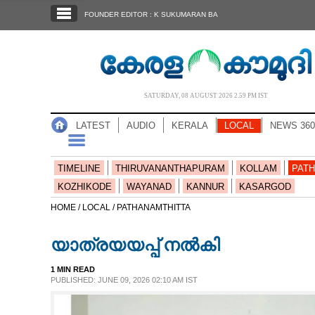
SECTIONS
FOUNDER EDITOR : K SUKUMARAN BA
HOME
LATEST
AUDIO
SATURDAY, 08 AUGUST 2026 2.59 PM IST
NOTIFIED NEWS
LATEST
AUDIO
KERALA
LOCAL
NEWS 360
POLL
KERALA
TIMELINE
THIRUVANANTHAPURAM
KOLLAM
PATH
KOZHIKODE
WAYANAD
KANNUR
KASARGOD
LOCAL
HOME /
LOCAL /
PATHANAMTHITTA
യാത്രയയപ്പ് നൽകി
NEWS 360
1 MIN READ
PUBLISHED: JUNE 09, 2026 02:10 AM IST
CASE DIARY