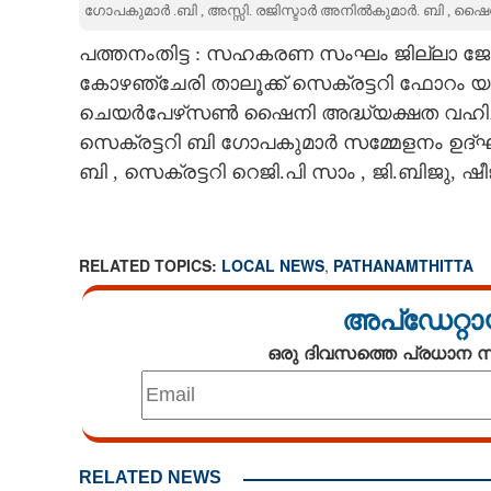
ഗോപകുമാർ .ബി , അസ്സി. രജിസ്ടാർ അനിൽകുമാർ. ബി , ഷൈനി
CARTOONS
പത്തനംതിട്ട : സഹകരണ സംഘം ജില്ലാ ജോയ
കോഴഞ്ചേരി താലൂക്ക് സെക്രട്ടറി ഫോറം യ
LITERATURE
ചെയർപേഴ്‌സൺ ഷൈനി അദ്ധ്യക്ഷത വഹിച്
സെക്രട്ടറി ബി ഗോപകുമാർ സമ്മേളനം ഉദ്ഘ
ZOOM
ബി , സെക്രട്ടറി റെജി.പി സാം , ജി.ബിജു, ഷ
CONTACT US
RELATED TOPICS:
LOCAL NEWS
,
PATHANAMTHITTA
അപ്ഡേറ്റാ
ഒരു ദിവസത്തെ പ്രധാന
RELATED NEWS