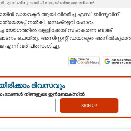
, എസ്. ബിന്ദു, റെജി പി.സാം, ജി.ബിജു തുടങ്ങിയവർ
ിൻ ഡയറക്ടർ ആയി വിരമിച്ച എസ്. ബിന്ദുവിന്
ാത്രയയപ്പ് നൽകി. സെക്രട്ടറി ഫോറം
ച യോഗത്തിൽ വള്ളിക്കോട് സഹകരണ ബാങ്ക്
ാടനം ചെയ്തു. അസിസ്റ്റന്റ് ഡയറക്ടർ അനിൽകുമാർ
ീജ എന്നിവർ പ്രസംഗിച്ചു.
യിരിക്കാം ദിവസവും
 സംഭവങ്ങൾ നിങ്ങളുടെ ഇൻബോക്സിൽ