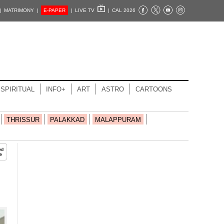
|
MATRIMONY |
E-PAPER
|
LIVE TV
|
CAL 2026
SPIRITUAL
INFO+
ART
ASTRO
CARTOONS
THRISSUR
PALAKKAD
MALAPPURAM