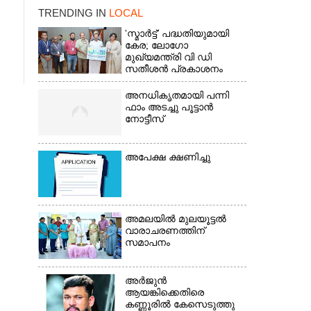
TRENDING IN
LOCAL
'സ്മാർട്ട്' പദ്ധതിയുമായി
കേര; ലോഗോ
മുഖ്യമന്ത്രി വി ഡി
സതീശൻ പ്രകാശനം
ചെയ്തു
അനധികൃതമായി പന്നി
ഫാം അടച്ചു പൂട്ടാൻ
നോട്ടീസ്
അപേക്ഷ ക്ഷണിച്ചു
×
അമലയിൽ മുലയൂട്ടൽ
വാരാചരണത്തിന്
സമാപനം
അർജുൻ
ആയങ്കിക്കെതിരെ
കണ്ണൂരിൽ കേസെടുത്തു