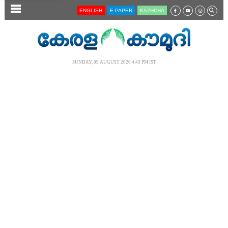
SECTIONS
ENGLISH
E-PAPER
KĀZHCHA
HOME
LATEST
SUNDAY, 09 AUGUST 2026 4.43 PM IST
AUDIO
NOTIFIED NEWS
POLL
KERALA
LOCAL
NEWS 360
CASE DIARY