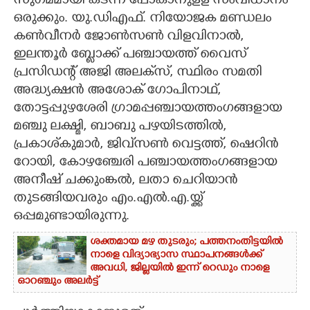
സുഗമമായി കടന്ന പോകാനുളള സംവിധാനം
ഒരുക്കും. യു.ഡിഎഫ്. നിയോജക മണ്ഡലം
കൺവീനർ ജോൺസൺ വിളവിനാൽ,
ഇലന്തൂർ ബ്ലോക്ക് പഞ്ചായത്ത് വൈസ്
പ്രസിഡന്റ് അജി അലക്‌സ്, സ്ഥിരം സമതി
അദ്ധ്യക്ഷൻ അശോക് ഗോപിനാഥ്,
തോട്ടപ്പുഴശേരി ഗ്രാമപ്പഞ്ചായത്തംഗങ്ങളായ
മഞ്ചു ലക്ഷ്മി, ബാബു പഴയിടത്തിൽ,
പ്രകാശ്കുമാർ, ജിവ്‌സൺ വെട്ടത്ത്, ഷെറിൻ
റോയി, കോഴഞ്ചേരി പഞ്ചായത്തംഗങ്ങളായ
അനീഷ് ചക്കുംങ്കൽ, ലതാ ചെറിയാൻ
തുടങ്ങിയവരും എം.എൽ.എ.യ്ക്ക്
ഒപ്പമുണ്ടായിരുന്നു.
ശക്തമായ മഴ തുടരും; പത്തനംതിട്ടയിൽ
നാളെ വിദ്യാഭ്യാസ സ്ഥാപനങ്ങൾക്ക്
അവധി,​ ജില്ലയിൽ ഇന്ന് റെ‌ഡും നാളെ
ഓറഞ്ചും അലർട്ട്