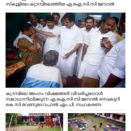
സ്കൂളിലെ ക്യാമ്പിലെത്തിയ എ.ഐ.സി.സി ജനറൽ
സെക്രട്ടറി കെ.സി വേണുഗോപാൽ എം.പി കുരുന്നിനെ
എടുത്ത് ലാളിച്ചപ്പോൾ. സഹകരണ-എക്സൈസ്
വകുപ്പ് മന്ത്രി എം. ലിജു, കൃഷിവകുപ്പ് മന്ത്രി ടി. സിദ്ദിഖ്,
റെജി ചെറിയാൻ എം. എൽ. എ എന്നിവർ സമീപം
ക്യാമ്പിലെ അംഗം വിഷമങ്ങൾ വിവരിച്ചപ്പോൾ
സമാധാനിപ്പിക്കുന്ന എ.ഐ.സി.സി ജനറൽ സെക്രട്ടറി
കെ.സി വേണുഗോപാൽ എം.പി. സഹകരണ-
എക്സൈസ് വകുപ്പ് മന്ത്രി എം. ലിജു, എന്നിവർ