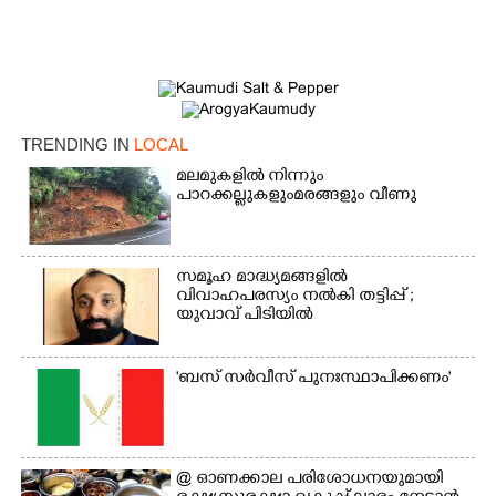
TRENDING IN
LOCAL
മലമുകളിൽ നിന്നും
പാറക്കല്ലുകളുംമരങ്ങളും വീണു
സമൂഹ മാദ്ധ്യമങ്ങളിൽ
വിവാഹപരസ്യം നൽകി തട്ടിപ്പ് ;
യുവാവ് പിടിയിൽ
'ബസ് സർവീസ് പുനഃസ്ഥാപിക്കണം'
@​​​​​​​ ഓണക്കാല പരിശോധനയുമായി