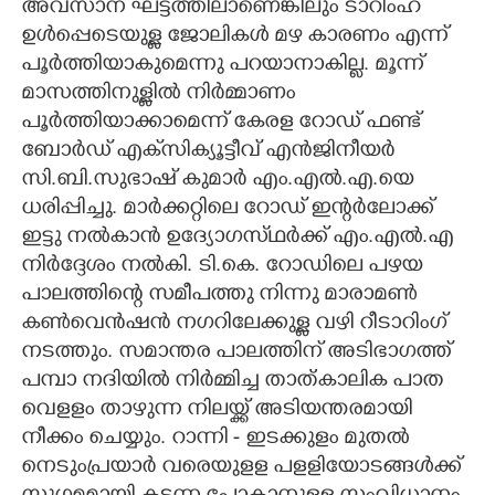
അവസാന ഘട്ടത്തിലാണെങ്കിലും ടാറിംഹ്
ഉൾപ്പെടെയുള്ള ജോലികൾ മഴ കാരണം എന്ന്
CARTOONS
പൂർത്തിയാകുമെന്നു പറയാനാകില്ല. മൂന്ന്
മാസത്തിനുള്ളിൽ നിർമ്മാണം
LITERATURE
പൂർത്തിയാക്കാമെന്ന് കേരള റോഡ് ഫണ്ട്
ബോർഡ് എക്‌സിക്യൂട്ടീവ് എൻജിനീയർ
ZOOM
സി.ബി.സുഭാഷ് കുമാർ എം.എൽ.എ.യെ
ധരിപ്പിച്ചു. മാർക്കറ്റിലെ റോഡ് ഇന്റർലോക്ക്
CONTACT US
ഇട്ടു നൽകാൻ ഉദ്യോഗസ്‍ഥർക്ക് എം.എൽ.എ
നിർദ്ദേശം നൽകി. ടി.കെ. റോഡിലെ പഴയ
പാലത്തിന്റെ സമീപത്തു നിന്നു മാരാമൺ
കൺവെൻഷൻ നഗറിലേക്കുള്ള വഴി റീടാറിംഗ്
നടത്തും. സമാന്തര പാലത്തിന് അടിഭാഗത്ത്
പമ്പാ നദിയിൽ നിർമ്മിച്ച താത്കാലിക പാത
വെളളം താഴുന്ന നിലയ്ക്ക് അടിയന്തരമായി
നീക്കം ചെയ്യും. റാന്നി - ഇടക്കുളം മുതൽ
നെടുംപ്രയാർ വരെയുളള പളളിയോടങ്ങൾക്ക്