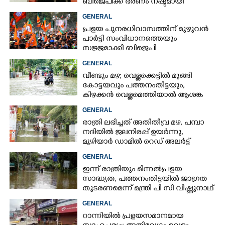
ബിജെപിക്ക് ഭരണം നഷ്ടമായി
GENERAL
പ്രളയ പുനരധിവാസത്തിന് മുഴുവൻ
പാർട്ടി സംവിധാനത്തെയും
സജ്ജമാക്കി ബിജെപി
GENERAL
വീണ്ടും മഴ; വെള്ളക്കെട്ടിൽ മുങ്ങി
കോട്ടയവും പത്തനംതിട്ടയും,
കിഴക്കൻ വെള്ളമെത്തിയാൽ ആശങ്ക
ഇരട്ടിക്കും
GENERAL
രാത്രി ലഭിച്ചത് അതിതീവ്ര മഴ, പമ്പാ
നദിയിൽ ജലനിരപ്പ് ഉയർന്നു,
മൂഴിയാർ ഡാമിൽ റെഡ് അലർട്ട്
GENERAL
ഇന്ന് രാത്രിയും മിന്നൽപ്രളയ
സാദ്ധ്യത,​ പത്തനംതിട്ടയിൽ ജാഗ്രത
തുടരണമെന്ന് മന്ത്രി പി സി വിഷ്ണുനാഥ്
GENERAL
റാന്നിയിൽ പ്രളയസമാനമായ