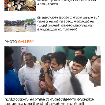
ഭക്ഷ്യസുരക്ഷാ വകുപ്പ് ലാഭം നേടാൻ
മായം വേണ്ട
@ ബംഗളൂരു ട്രാൻസ്. ബസ് അപകടം '
വി​ശ്ര​മിക്കാൻ വിടാതെ ഡ്രൈ​വ​ർ​ക്ക്
ഡ്യൂട്ടി നൽകി ' ആരോപണവുമായി
മരിച്ചവരുടെ ബന്ധുക്കൾ
PHOTO
GALLERY
ദുരിതാശ്വാസ ക്യാമ്പുകൾ സന്ദർശിക്കുന്ന വേളയിൽ
ചമ്പക്കുളം സെന്റ് മേരീസ് ഹയർ സെക്കൻഡറി