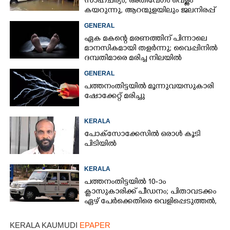
സാഹചര്യം; അതിവേഗം വെള്ളം
കയറുന്നു, ആറന്മുളയിലും ജലനിരപ്പ്
ഉയരുന്നു
GENERAL
ഏക മകന്റെ മരണത്തിന് പിന്നാലെ
മാനസികമായി തളർന്നു; വൈപ്പിനിൽ
ദമ്പതിമാരെ മരിച്ച നിലയിൽ
കണ്ടെത്തി
GENERAL
പത്തനംതിട്ടയിൽ മൂന്നുവയസുകാരി
ഷോക്കേറ്റ് മരിച്ചു
KERALA
പോക്സോക്കേസിൽ ഒരാൾ കൂടി
പിടിയിൽ
KERALA
പത്തനംതിട്ടയിൽ 10-ാം
ക്ലാസുകാരിക്ക് പീഡനം; പിതാവടക്കം
ഏഴ് പേർക്കെതിരെ വെളിപ്പെടുത്തൽ,
മൂന്നുപേർ അറസ്റ്റിൽ
KERALA KAUMUDI
EPAPER