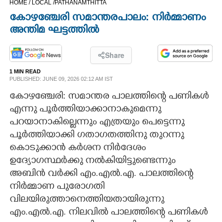
HOME /
LOCAL /
PATHANAMTHITTA
CINEMA
കോഴഞ്ചേരി സമാന്തരപാലം: നിർമ്മാണം
അന്തിമ ഘട്ടത്തിൽ
OPINION
Share
PHOTOS
1 MIN READ
PUBLISHED: JUNE 09, 2026 02:12 AM IST
കോഴഞ്ചേരി: സമാന്തര പാലത്തിന്റെ പണികൾ
LIFESTYLE
എന്നു പൂർത്തിയാക്കാനാകുമെന്നു
പറയാനാകില്ലെന്നും എത്രയും പെട്ടെന്നു
SPIRITUAL
പൂർത്തിയാക്കി ഗതാഗതത്തിനു തുറന്നു
കൊടുക്കാൻ കർശന നിർദേശം
INFO+
ഉദ്യോഗസ്ഥർക്കു നൽകിയിട്ടുണ്ടെന്നും
അബിൻ വർക്കി എം.എൽ.എ. പാലത്തിന്റെ
ART
നിർമ്മാണ പുരോഗതി
വിലയിരുത്താനെത്തിയതായിരുന്നു
ASTRO
എം.എൽ.എ. നിലവിൽ പാലത്തിന്റെ പണികൾ