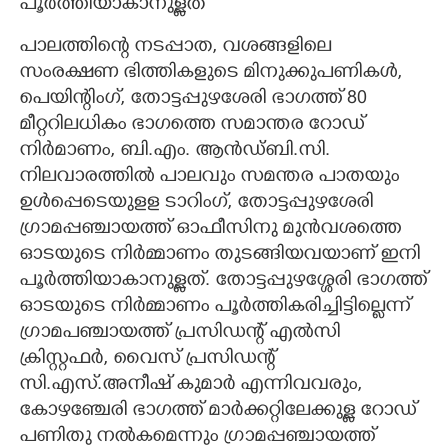
പൂർത്തിയാകാനുള്ളത്
പാലത്തിന്റെ നടപ്പാത, വശങ്ങളിലെ
സംരക്ഷണ ഭിത്തികളുടെ മിനുക്കുപണികൾ,
പെയിന്റിംഗ്, തോട്ടപ്പുഴശേരി ഭാഗത്ത് 80
മീറ്ററിലധികം ഭാഗത്തെ സമാന്തര റോഡ്
നിർമാണം, ബി.എം. ആൻഡ്ബി.സി.
നിലവാരത്തിൽ പാലവും സമന്തര പാതയും
ഉൾപ്പെടെയുളള ടാറിംഗ്, തോട്ടപ്പുഴശേരി
ഗ്രാമപ്പഞ്ചായത്ത് ഓഫീസിനു മുൻവശത്തെ
ഓടയുടെ നിർമ്മാണം തുടങ്ങിയവയാണ് ഇനി
പൂർത്തിയാകാനുള്ളത്. തോട്ടപ്പുഴശ്ശേരി ഭാഗത്ത്
ഓടയുടെ നിർമ്മാണം പൂർത്തികരിച്ചിട്ടില്ലെന്ന്
ഗ്രാമപഞ്ചായത്ത് പ്രസിഡന്റ് എൽസി
ക്രിസ്റ്റഫർ, വൈസ് പ്രസിഡന്റ്
സി.എസ്.അനീഷ് കുമാർ എന്നിവവരും,​
കോഴഞ്ചേരി ഭാഗത്ത് മാർക്കറ്റിലേക്കുള്ള റോഡ്
പണിതു നൽകമെന്നും ഗ്രാമപ്പഞ്ചായത്ത്