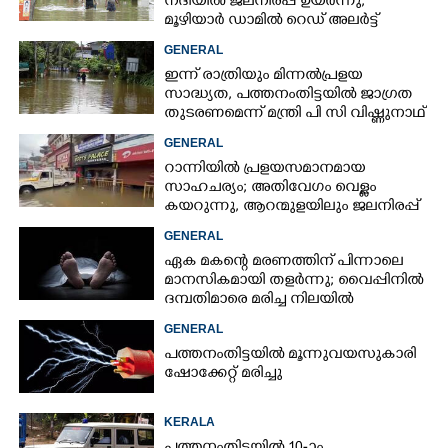
നദിയിൽ ജലനിരപ്പ് ഉയർന്നു,
മൂഴിയാർ ഡാമിൽ റെഡ് അലർട്ട്
GENERAL
ഇന്ന് രാത്രിയും മിന്നൽപ്രളയ
സാദ്ധ്യത,​ പത്തനംതിട്ടയിൽ ജാഗ്രത
തുടരണമെന്ന് മന്ത്രി പി സി വിഷ്ണുനാഥ്
GENERAL
റാന്നിയിൽ പ്രളയസമാനമായ
സാഹചര്യം; അതിവേഗം വെള്ളം
കയറുന്നു, ആറന്മുളയിലും ജലനിരപ്പ്
ഉയരുന്നു
GENERAL
ഏക മകന്റെ മരണത്തിന് പിന്നാലെ
മാനസികമായി തളർന്നു; വൈപ്പിനിൽ
ദമ്പതിമാരെ മരിച്ച നിലയിൽ
കണ്ടെത്തി
GENERAL
പത്തനംതിട്ടയിൽ മൂന്നുവയസുകാരി
ഷോക്കേറ്റ് മരിച്ചു
KERALA