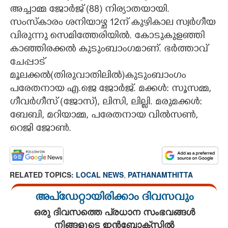
അച്ചാമ്മ ജോർജ് (88) നിര്യാതയായി.
CARTOONS
സംസ്‍കാരം ശനിയാഴ്ച 12ന് കുഴികാല സ്വർഗീയ
വിരുന്നു സെമിത്തേരിയിൽ. കോടുകുളഞ്ഞി
LITERATURE
കാഞ്ഞിരക്കൽ കുടുംബാംഗമാണ്. ഭർത്താവ്
ചേപ്പാട്
മൂലക്കൽ(തിരുവാതിലിൽ)കുടുംബാംഗം
ZOOM
പരേതനായ എ.ജെ ജോർജ്. മക്കൾ: സൂസമ്മ,
ഗീവർഗീസ് (ജോസ്), ലിസി, ലില്ലി. മരുമക്കൾ:
CONTACT US
ബേബി, മറിയാമ്മ, പരേതനായ വിൽ‌സൺ,
റെജി ജോൺ.
RELATED TOPICS:
LOCAL NEWS
,
PATHANAMTHITTA
അപ്ഡേറ്റായിരിക്കാം ദിവസവും
ഒരു ദിവസത്തെ പ്രധാന സംഭവങ്ങൾ
നിങ്ങളുടെ ഇൻബോക്സിൽ