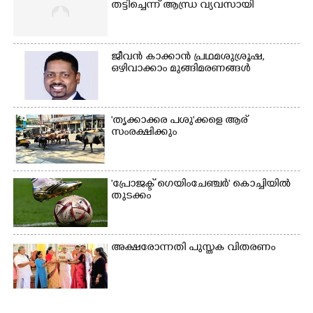
തട്ടിച്ചെന്ന് ആന്ധ്ര വ്യവസായി
ജീവൻ കാക്കാൻ പ്രഥമശുശ്രൂഷ,
ഒഴിവാക്കാം മുങ്ങിമരണങ്ങൾ
×
Share this link
'തൃക്കാക്കര പശു'ക്കളെ ആര്
സംരക്ഷിക്കും
'പ്രോജക്ട് ഗെയിംചേഞ്ചർ' കൊച്ചിയിൽ
Copy Link
തുടക്കം
അക്ഷരോന്നതി പുസ്തക വിതരണം