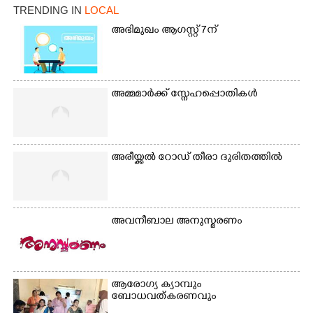
രക്ഷാപ്രവർത്തനത്തിന്
പ്രസിഡന്റ് മാരും
TRENDING IN
LOCAL
കൊല്ലത്ത് നിന്ന് എത്തിയ
അംഗങ്ങളും
ബോട്ടുകൾ
രാഷ്ട്രീയപ്രവത്തകരും
അഭിമുഖം ആഗസ്റ്റ് 7ന്
തിരികെക്കൊണ്ടുപോകു
അടങ്ങുന്ന സംഘം
ന്നു.
റോഡിൽ അടിഞ്ഞ് കൂടിയ
ചെളിയും മണ്ണും മറ്റ്
മാലിന്യങ്ങളും നീക്കം
അമ്മമാർക്ക് സ്നേഹപ്പൊതികൾ
ചെയ്യുന്നു.
അരീയ്ക്കൽ റോഡ് തീരാ ദുരിതത്തിൽ
അവനീബാല അനുസ്മരണം
ആരോഗ്യ ക്യാമ്പും
ബോധവത്കരണവും