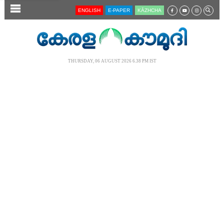
SECTIONS
ENGLISH
E-PAPER
KĀZHCHA
HOME
LATEST
THURSDAY, 06 AUGUST 2026 6.38 PM IST
AUDIO
NOTIFIED NEWS
POLL
KERALA
LOCAL
NEWS 360
CASE DIARY