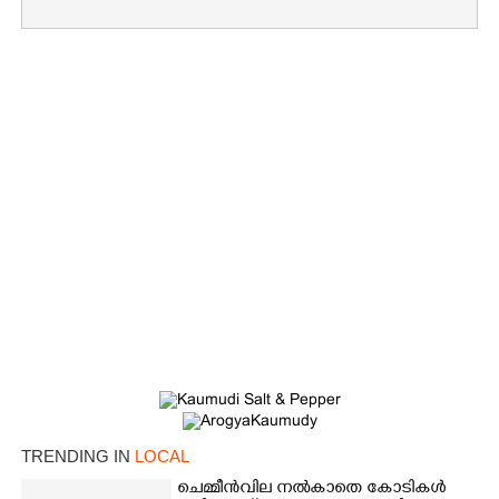
TRENDING IN
LOCAL
ചെമ്മീൻവില നൽകാതെ കോടികൾ