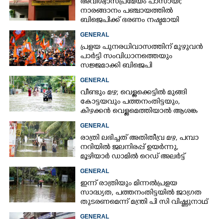
അവിശ്വാസപ്രമേയം പാസായി;
നാരങ്ങാനം പഞ്ചായത്തിൽ
ബിജെപിക്ക് ഭരണം നഷ്ടമായി
GENERAL
പ്രളയ പുനരധിവാസത്തിന് മുഴുവൻ
പാർട്ടി സംവിധാനത്തെയും
സജ്ജമാക്കി ബിജെപി
GENERAL
വീണ്ടും മഴ; വെള്ളക്കെട്ടിൽ മുങ്ങി
കോട്ടയവും പത്തനംതിട്ടയും,
കിഴക്കൻ വെള്ളമെത്തിയാൽ ആശങ്ക
ഇരട്ടിക്കും
GENERAL
രാത്രി ലഭിച്ചത് അതിതീവ്ര മഴ, പമ്പാ
നദിയിൽ ജലനിരപ്പ് ഉയർന്നു,
മൂഴിയാർ ഡാമിൽ റെഡ് അലർട്ട്
GENERAL
ഇന്ന് രാത്രിയും മിന്നൽപ്രളയ
സാദ്ധ്യത,​ പത്തനംതിട്ടയിൽ ജാഗ്രത
തുടരണമെന്ന് മന്ത്രി പി സി വിഷ്ണുനാഥ്
GENERAL