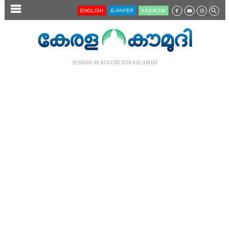
SECTIONS
ENGLISH
E-PAPER
KĀZHCHA
HOME
LATEST
SUNDAY, 09 AUGUST 2026 4.45 AM IST
AUDIO
NOTIFIED NEWS
POLL
KERALA
LOCAL
NEWS 360
CASE DIARY