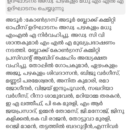
ഉദ്ഘാടനം അഡ്വ. പഴകുളം മധു എം എൽ എ
ഉദ്ഘാടനം ചെയ്യുന്നു
CARTOONS
അടൂർ :കോൺഗ്രസ് അടൂർ ബ്ലോക്ക് കമ്മിറ്റി
LITERATURE
ഓഫീസ് ഉദ്ഘാടനം അഡ്വ. പഴകുളം മധു
എംഎൽ എ നിർവഹിച്ചു. അഡ്വ. സി വി
ശാന്തകുമാർ എം എൽ എ മുഖ്യപ്രഭാഷണം
ZOOM
നടത്തി. ബ്ലോക്ക് കോൺഗ്രസ് കമ്മിറ്റി
പ്രസിഡന്റ് ആബിദ് ഷെഹിം അദ്ധ്യക്ഷത
CONTACT US
വഹിച്ചു. തോപ്പിൽ ഗോപകുമാർ, ഏഴംകുളം
അജു, പഴകുളം ശിവദാസൻ, ബിജു വർഗീസ്,
മണ്ണടി പരമേശ്വരൻ, അനിത കുമാരി, രമാ
ജോഗീന്ദർ, വിജയ് ഇന്ദുചൂഡൻ, സഖറിയാ
വർഗീസ്, റീനാ ശാമുവേൽ, മറിയാമ്മ തരകൻ,
ഇ എ ലത്തീഫ്, പി കെ മുരളി, എം ആർ
ജയപ്രസാദ്, ഉമ്മൻ തോമസ്, ജി.മനോജ്, ജിനു
കളിക്കൽ,കെ വി രാജൻ, തോട്ടുവാ മുരളി,
റെജി മാമൻ, തട്ടത്തിൽ ബദറുദ്ദീൻ,എന്നിവർ