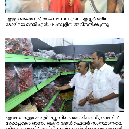
എജ്യുക്കേഷനൽ അംബാസഡറായ എസ്തർ മരിയ
ടോമിയെ മന്ത്രി എൻ.ഷംസുദ്ദീൻ അഭിനന്ദിക്കുന്നു.
എറണാകുളം കലൂർ സ്റ്റേഡിയം ഹെലിപാഡ് ഗ്രൗണ്ടിൽ
സപ്ളൈകോ ഓണം മെഗാ ട്രേഡ് ഫെയർ സംസ്ഥാനതല