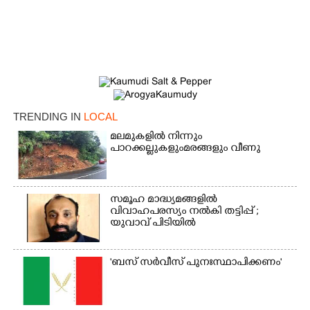
TRENDING IN
LOCAL
മലമുകളിൽ നിന്നും
പാറക്കല്ലുകളുംമരങ്ങളും വീണു
×
Share this link
സമൂഹ മാദ്ധ്യമങ്ങളിൽ
വിവാഹപരസ്യം നൽകി തട്ടിപ്പ് ;
യുവാവ് പിടിയിൽ
'ബസ് സർവീസ് പുനഃസ്ഥാപിക്കണം'
Copy Link