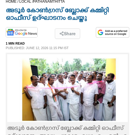
HOME /
LOCAL /
PATHANAMTHITTA
CINEMA
അടൂർ കോൺഗ്രസ് ബ്ലോക്ക് കമ്മിറ്റി
ഓഫീസ് ഉദ്ഘാടനം ചെയ്തു
OPINION
Share
PHOTOS
1 MIN READ
PUBLISHED: JUNE 12, 2026 11:15 PM IST
LIFESTYLE
SPIRITUAL
INFO+
ART
അടൂർ കോൺഗ്രസ് ബ്ലോക്ക് കമ്മിറ്റി ഓഫീസ്
ASTRO