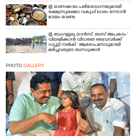
@​​​​​​​ ഓണക്കാല പരിശോധനയുമായി
ഭക്ഷ്യസുരക്ഷാ വകുപ്പ് ലാഭം നേടാൻ
മായം വേണ്ട
@ ബംഗളൂരു ട്രാൻസ്. ബസ് അപകടം '
വി​ശ്ര​മിക്കാൻ വിടാതെ ഡ്രൈ​വ​ർ​ക്ക്
ഡ്യൂട്ടി നൽകി ' ആരോപണവുമായി
മരിച്ചവരുടെ ബന്ധുക്കൾ
PHOTO
GALLERY