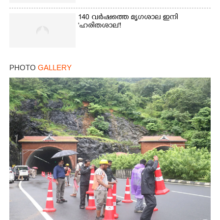
140 വർഷത്തെ മൃഗശാല ഇനി
'ഹരിതശാല'!
PHOTO
GALLERY