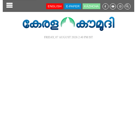
SECTIONS
ENGLISH
E-PAPER
KĀZHCHA
HOME
LATEST
FRIDAY, 07 AUGUST 2026 2.40 PM IST
AUDIO
NOTIFIED NEWS
POLL
KERALA
LOCAL
NEWS 360
CASE DIARY