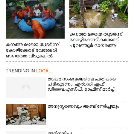
കനത്ത മഴയെ തുടർന്ന്
കോഴിക്കോട് കക്കോടി
കനത്ത മഴയെ തുടർന്ന്
പൂവത്തൂർ ഭാഗത്തെ
കോഴിക്കോട് വേങ്ങേരി
വീടുകളിൽ വെള്ളം
ഭാഗത്തെ വീടുകളിൽ
കയറിയപ്പോൾ
വെള്ളം
കയറിയപ്പോൾ ആളുകളെ
TRENDING IN
LOCAL
സുരക്ഷിത സ്ഥാനത്തേക്ക്
മാറ്റുന്ന സുരക്ഷാസേനാം
അക്രമ സംഭവങ്ങളിലെ പ്രതികളെ
ഗങ്ങൾ
പിടികൂടണം; എൽ.ഡി.എഫ്
ഡിവൈ.എസ്.പി. ഓഫീസ് മാർച്ച്
അനുസ്മരണവും ആണ്ട് നേർച്ചയും