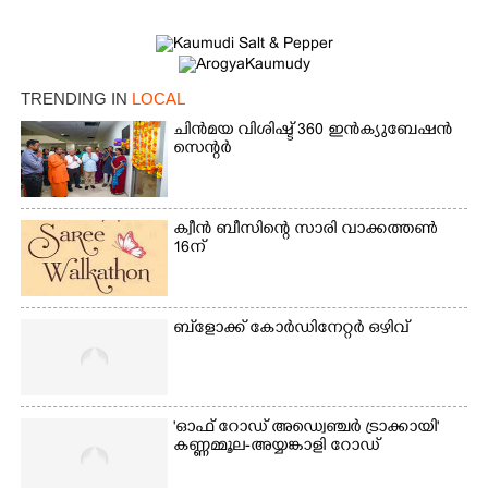
TRENDING IN
LOCAL
ചിൻമയ വിശിഷ്ട് 360 ഇൻക്യുബേഷൻ
സെന്റർ
ക്വീൻ ബീസിന്റെ സാരി വാക്കത്തൺ
16ന്
×
Share this link
ബ്‌ളോക്ക് കോർഡിനേറ്റർ ഒഴിവ്
Copy Link
'ഓഫ് റോഡ് അഡ്വെഞ്ചർ ട്രാക്കായി'
കണ്ണമ്മൂല-അയ്യങ്കാളി റോഡ്