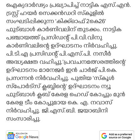
ഐക്യദാർഢ്യം പ്രഖ്യാപിച്ച് നാട്ടിക എസ്.എൻ.
CARTOONS
ട്രസ്റ്റ് ഹയർ സെക്കൻഡറി സ്‌കൂളിൽ
സംഘടിപ്പിക്കുന്ന 'കിക്ക്ഓഫ് 2കെ26'
LITERATURE
ഫുട്ബാൾ കാർണിവലിന് തുടക്കം. നാട്ടിക
പഞ്ചായത്ത് പ്രസിഡന്റ് പി.വി.വിനു
കാർണിവലിന്റെ ഉദ്ഘാടനം നിർവഹിച്ചു.
ZOOM
പി.ടി.എ പ്രസിഡന്റ് പി.എസ്.പി. നസീർ
അദ്ധ്യക്ഷത വഹിച്ചു.'പ്രവചനമത്സരത്തിന്റെ'
CONTACT US
ഉദ്ഘാടനം മാനേജർ ഇൻ ചാർജ് പി.കെ.
പ്രസന്നൻ നിർവഹിച്ചു. പുതിയ 'സ്‌കൂൾ
സ്‌പോർട്‌സ് ക്ലബ്ബിന്റെ' ഉദ്ഘാടനം ന്യൂ
ഫുട്ബാൾ ക്ലബ് കേരള ഹെഡ് കോച്ചും മുൻ
കേരള ടീം കോച്ചുമായ കെ. എ. നവാസ്
നിർവഹിച്ചു. ജി.എസ്.ബി. ജയാബിനി
സംസാരിച്ചു.