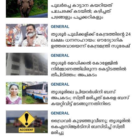
പുലർച്ചെ കാട്ടാന കയറിയത്
പലചരക്ക് കടയിൽ; കഴിച്ചത്
പഴങ്ങളും പച്ചക്കറികളും
GENERAL
തൃശൂർ പുലിക്കളിക്ക് കേന്ദ്രത്തിന്റെ 24
ലക്ഷം ധനസഹായം: ഔദ്യോഗിക
ഉത്തരവായെന്ന് കേന്ദ്രമന്ത്രി സുരേഷ്
ഗോപി
GENERAL
തൃശൂർ മെഡിക്കൽ കോളേജിൽ
നിർമ്മാണത്തിലിരുന്ന കെട്ടിടത്തിൽ
തീപിടിത്തം: അപകടം
മൂന്നാംനിലയിൽ
GENERAL
തൃശൂരിലെ പ്രിയദർശിനി ബസ്
അപകടം; സ്‌ത്രീ മരിച്ചത് മകളെ ബസ്
കയറ്റിവിട്ട് മടങ്ങുന്നതിനിടെ
GENERAL
ഡ്രൈവർ കുഴഞ്ഞുവീണു; തൃശൂരിൽ
കെഎസ്‌ആർടിസി ബസിടിച്ച് സ്‌ത്രീ
മരിച്ചു