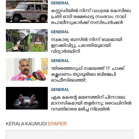
GENERAL
കസ്റ്റഡിയിൽ നിന്ന് വധശ്രമ കേസിലെ
പ്രതി ഓടി രക്ഷപ്പെട്ട സംഭവം; നാല്
പൊലീസുകാർക്ക് സസ്‌പെൻഷൻ
GENERAL
സ്വകാര്യ ബസിൽ നിന്ന് ബലമായി
ഇറക്കിവിട്ടു, പരാതിയുമായി
വിദ്യാർത്ഥിനി
GENERAL
'തിരഞ്ഞെടുപ്പ് സമയത്ത് 17 ചാക്ക്
കള്ളപ്പണം തൃശൂരിലെ ബിജെപി
ഓഫീസിലെത്തി';
വെളിപ്പെടുത്തലുമായി മുൻ ഓഫീസ്
GENERAL
സെക്രട്ടറി
ഏക മകന്റെ മരണത്തിന് പിന്നാലെ
മാനസികമായി തളർന്നു; വൈപ്പിനിൽ
ദമ്പതിമാരെ മരിച്ച നിലയിൽ
കണ്ടെത്തി
KERALA KAUMUDI
EPAPER