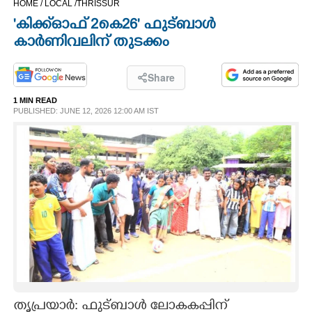
HOME /
LOCAL /
THRISSUR
CINEMA
'കിക്ക്ഓഫ് 2കെ26' ഫുട്ബാൾ
കാർണിവലിന് തുടക്കം
OPINION
Share
PHOTOS
1 MIN READ
PUBLISHED: JUNE 12, 2026 12:00 AM IST
LIFESTYLE
SPIRITUAL
INFO+
ART
ASTRO
തൃപ്രയാർ: ഫുട്ബാൾ ലോകകപ്പിന്