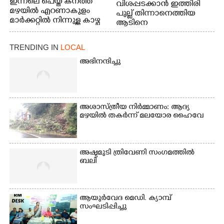
ഇന്നലെ പെയ്ത കനത്ത
വിശപ്പടക്കാൻ ഇത്തിരി
മഴയിൽ എറണാകുളം
പുല്ല് തിന്നാനെത്തിയ
മാർക്കറ്റിൽ നിന്നുള്ള കാഴ്ച
ആടിനെ
ആക്രമിക്കാനൊരുങ്ങുന്ന
തെരുവ് നായ.
TRENDING IN
LOCAL
എറണാകുളം
വാത്തുരുത്തിയിൽ
അഭിനന്ദിച്ചു
നിന്നുള്ള കാഴ്ച
അശാസ്ത്രീയ നിർമ്മാണം: ആദ്യ
മഴയിൽ തകർന്ന് മലയോര ഹൈവേ
അഷ്ടമുടി ത്രിവേണി സംഗമത്തിൽ
ബലി
ആയുർവേദ മെഡി. ക്യാമ്പ്
സംഘടിപ്പിച്ചു