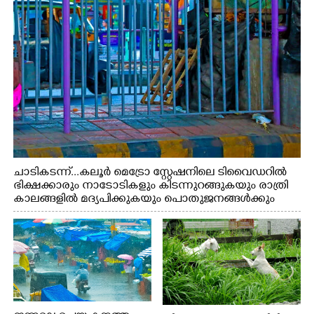
ചാടികടന്ന്...കലൂർ മെട്രോ സ്റ്റേഷനിലെ ടിവൈഡറിൽ
ഭിക്ഷക്കാരും നാടോടികളും കിടന്നുറങ്ങുകയും രാത്രി
കാലങ്ങളിൽ മദ്യപിക്കുകയും പൊതുജനങ്ങൾക്കും
വാഹനത്തിൽ പോകുന്നവർക്കും ബുദ്ധിമുട്ട് ഉണ്ടായ
സാഹചര്യത്തിൽ അധികാരികൾ കമ്പി കൊണ്ട് മറച്ച
വേലി ചാടികടക്കുന്ന നാടോടി സ്ത്രീ