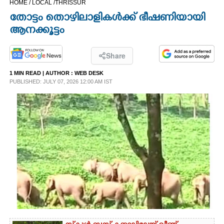
HOME /
LOCAL /
THRISSUR
CINEMA
തോട്ടം തൊഴിലാളികൾക്ക് ഭീഷണിയായി
ആനക്കൂട്ടം
OPINION
Share
PHOTOS
1 MIN READ
| AUTHOR :
WEB DESK
PUBLISHED: JULY 07, 2026 12:00 AM IST
LIFESTYLE
SPIRITUAL
INFO+
ART
ASTRO