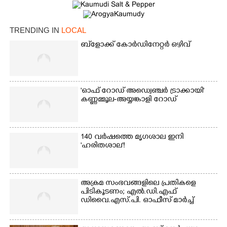
TRENDING IN
LOCAL
ബ്‌ളോക്ക് കോർഡിനേറ്റർ ഒഴിവ്
×
'ഓഫ് റോഡ് അഡ്വെഞ്ചർ ട്രാക്കായി'
Share this link
കണ്ണമ്മൂല-അയ്യങ്കാളി റോഡ്
140 വർഷത്തെ മൃഗശാല ഇനി
'ഹരിതശാല'!
Copy Link
അക്രമ സംഭവങ്ങളിലെ പ്രതികളെ
പിടികൂടണം; എൽ.ഡി.എഫ്
ഡിവൈ.എസ്.പി. ഓഫീസ് മാർച്ച്