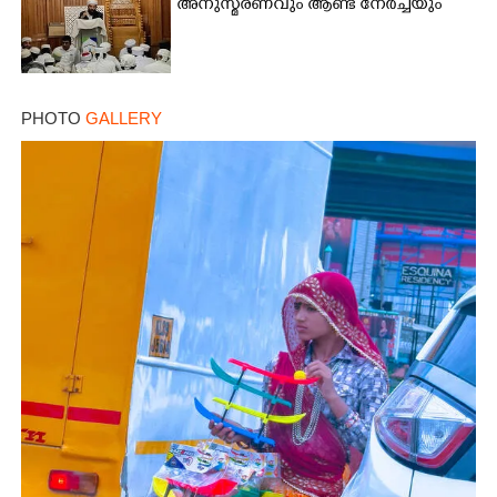
അനുസ്മരണവും ആണ്ട് നേർച്ചയും
PHOTO
GALLERY