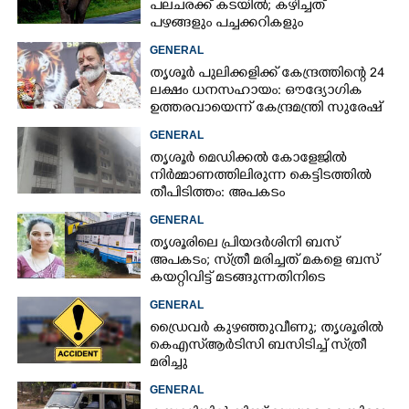
പലചരക്ക് കടയിൽ; കഴിച്ചത്
പഴങ്ങളും പച്ചക്കറികളും
GENERAL
തൃശൂർ പുലിക്കളിക്ക് കേന്ദ്രത്തിന്റെ 24
ലക്ഷം ധനസഹായം: ഔദ്യോഗിക
ഉത്തരവായെന്ന് കേന്ദ്രമന്ത്രി സുരേഷ്
ഗോപി
GENERAL
തൃശൂർ മെഡിക്കൽ കോളേജിൽ
നിർമ്മാണത്തിലിരുന്ന കെട്ടിടത്തിൽ
തീപിടിത്തം: അപകടം
മൂന്നാംനിലയിൽ
GENERAL
തൃശൂരിലെ പ്രിയദർശിനി ബസ്
അപകടം; സ്‌ത്രീ മരിച്ചത് മകളെ ബസ്
കയറ്റിവിട്ട് മടങ്ങുന്നതിനിടെ
GENERAL
ഡ്രൈവർ കുഴഞ്ഞുവീണു; തൃശൂരിൽ
കെഎസ്‌ആർടിസി ബസിടിച്ച് സ്‌ത്രീ
മരിച്ചു
GENERAL