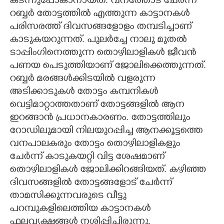
കടന്നുപോകാനായത്. വനത്തോട് ചേർന്ന
റബ്ബർ തോട്ടത്തിൽ എത്തുന്ന കാട്ടാനകൾ
പരിസരത്ത് ദിവസങ്ങളോളം തമ്പടിച്ചാണ്
കാടുകയറുന്നത്. പുലർച്ചേ നാലു മുതൽ
ടാപ്പിംഗിനെത്തുന്ന തൊഴിലാളികൾ ജീവൻ
പണയ പെടുത്തിയാണ് ജോലിക്കെത്തുന്നത്.
റബ്ബർ മരങ്ങൾക്കിടയിൽ വളരുന്ന
അടിക്കാടുകൾ തോട്ടം കമ്പനികൾ
വെട്ടിമാറ്റാത്തതാണ് തോട്ടങ്ങളിൽ ആന
ഇറങ്ങാൻ പ്രധാനകാരണം. തോട്ടത്തിലും
റോഡിലുമായി നിലയുറപ്പിച്ച ആനക്കൂട്ടത്തെ
വനപാലകരും തോട്ടം തൊഴിലാളികളും
ചേർന്ന് കാടുകയറ്റി വിട്ട ശേഷമാണ്
തൊഴിലാളികൾ ജോലിക്കിറങ്ങിയത്. കഴിഞ്ഞ
ദിവസങ്ങളിൽ തോട്ടങ്ങളോട് ചേർന്ന്
താമസിക്കുന്നവരുടെ വീട്ടു
പറമ്പുകളിലെത്തിയ കാട്ടാനകൾ
ഫലവൃക്ഷങ്ങൾ നശിപ്പിച്ചിരുന്നു.