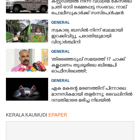
കസ്റ്റഡിയിൽ നിന്ന് വധശ്രമ കേസിലെ
പ്രതി ഓടി രക്ഷപ്പെട്ട സംഭവം; നാല്
പൊലീസുകാർക്ക് സസ്‌പെൻഷൻ
GENERAL
സ്വകാര്യ ബസിൽ നിന്ന് ബലമായി
ഇറക്കിവിട്ടു, പരാതിയുമായി
വിദ്യാർത്ഥിനി
GENERAL
'തിരഞ്ഞെടുപ്പ് സമയത്ത് 17 ചാക്ക്
കള്ളപ്പണം തൃശൂരിലെ ബിജെപി
ഓഫീസിലെത്തി';
വെളിപ്പെടുത്തലുമായി മുൻ ഓഫീസ്
GENERAL
സെക്രട്ടറി
ഏക മകന്റെ മരണത്തിന് പിന്നാലെ
മാനസികമായി തളർന്നു; വൈപ്പിനിൽ
ദമ്പതിമാരെ മരിച്ച നിലയിൽ
കണ്ടെത്തി
KERALA KAUMUDI
EPAPER