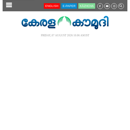
SECTIONS
ENGLISH
E-PAPER
KĀZHCHA
HOME
LATEST
FRIDAY, 07 AUGUST 2026 10.06 AM IST
AUDIO
NOTIFIED NEWS
POLL
KERALA
LOCAL
NEWS 360
CASE DIARY