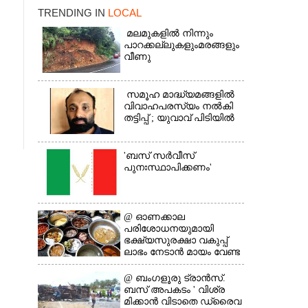
TRENDING IN
LOCAL
മലമുകളിൽ നിന്നും
പാറക്കല്ലുകളുംമരങ്ങളും
വീണു
സമൂഹ മാദ്ധ്യമങ്ങളിൽ
വിവാഹപരസ്യം നൽകി
×
തട്ടിപ്പ് ; യുവാവ് പിടിയിൽ
'ബസ് സർവീസ്
പുനഃസ്ഥാപിക്കണം'
@​​​​​​​ ഓണക്കാല
പരിശോധനയുമായി
ഭക്ഷ്യസുരക്ഷാ വകുപ്പ്
ലാഭം നേടാൻ മായം വേണ്ട
@ ബംഗളൂരു ട്രാൻസ്.
ബസ് അപകടം ' വി​ശ്ര​
മിക്കാൻ വിടാതെ ഡ്രൈ​വ​