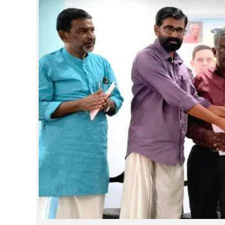
CINEMA
OPINION
PHOTOS
LIFESTYLE
SPIRITUAL
INFO+
ART
ASTRO