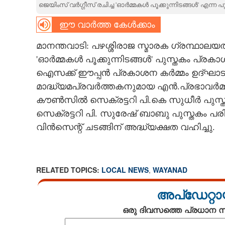
ജെയിംസ് വർഗ്ഗീസ് രചിച്ച 'ഓർമ്മകൾ പൂക്കുന്നിടങ്ങൾ' എന്ന
CARTOONS
ഈ വാർത്ത കേൾക്കാം
മാനന്തവാടി: പഴശ്ശിരാജ സ്മാരക ഗ്രന്ഥാലയത
LITERATURE
'ഓർമ്മകൾ പൂക്കുന്നിടങ്ങൾ' പുസ്തകം പ്
ഐസക്ക് ഈപ്പൻ പ്രകാശന കർമ്മം ഉദ്ഘാട
ZOOM
മാദ്ധ്യമപ്രവർത്തകനുമായ എൻ.പ്രഭാവർമ്
കൗൺസിൽ സെക്രട്ടറി പി.കെ സുധീർ പുസ്ത
CONTACT US
സെക്രട്ടറി പി. സുരേഷ് ബാബു പുസ്തകം പരിച
വിൻസെന്റ് ചടങ്ങിന് അദ്ധ്യക്ഷത വഹിച്ചു.
RELATED TOPICS:
LOCAL NEWS
,
WAYANAD
അപ്ഡേറ്റാ
ഒരു ദിവസത്തെ പ്രധാന