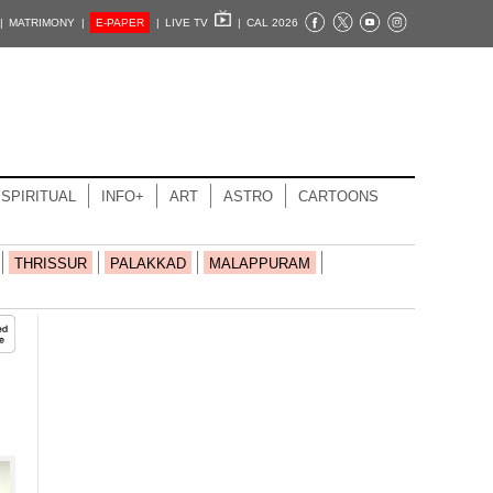
|
MATRIMONY |
E-PAPER
|
LIVE TV
|
CAL 2026
SPIRITUAL
INFO+
ART
ASTRO
CARTOONS
THRISSUR
PALAKKAD
MALAPPURAM