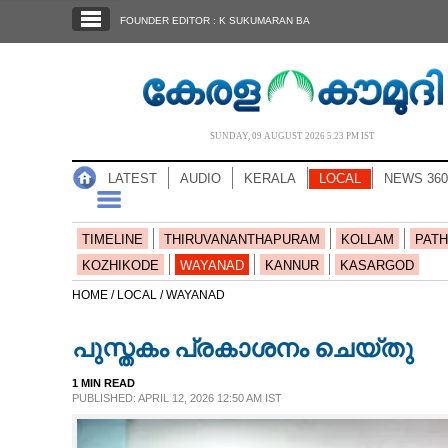
SECTIONS
FOUNDER EDITOR : K SUKUMARAN BA
HOME
LATEST
AUDIO
SUNDAY, 09 AUGUST 2026 5.23 PM IST
NOTIFIED NEWS
LATEST
AUDIO
KERALA
LOCAL
NEWS 360
POLL
KERALA
TIMELINE
THIRUVANANTHAPURAM
KOLLAM
PATH
KOZHIKODE
WAYANAD
KANNUR
KASARGOD
LOCAL
HOME /
LOCAL /
WAYANAD
പുസ്തകം പ്രകാശനം ചെയ്തു
NEWS 360
1 MIN READ
PUBLISHED: APRIL 12, 2026 12:50 AM IST
CASE DIARY