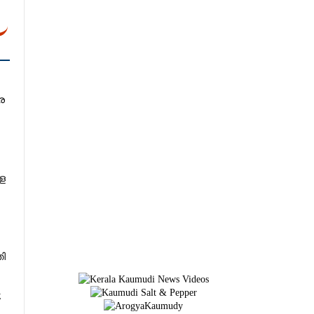
ര
െ
തി
;