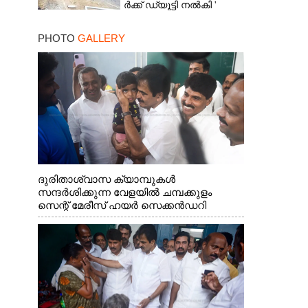
ർ​ക്ക് ഡ്യൂട്ടി നൽകി '
ആരോപണവുമായി
മരിച്ചവരുടെ ബന്ധുക്കൾ
PHOTO
GALLERY
ദുരിതാശ്വാസ ക്യാമ്പുകൾ
സന്ദർശിക്കുന്ന വേളയിൽ ചമ്പക്കുളം
സെന്റ് മേരീസ് ഹയർ സെക്കൻഡറി
സ്കൂളിലെ ക്യാമ്പിലെത്തിയ എ.ഐ.സി.സി
ജനറൽ സെക്രട്ടറി കെ.സി
വേണുഗോപാൽ എം.പി കുരുന്നിനെ
എടുത്ത് ലാളിച്ചപ്പോൾ. സഹകരണ-
എക്സൈസ് വകുപ്പ് മന്ത്രി എം. ലിജു,
കൃഷിവകുപ്പ് മന്ത്രി ടി. സിദ്ദിഖ്, റെജി
ചെറിയാൻ എം. എൽ. എ എന്നിവർ സമീപം