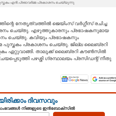
 പുസ്തകം എൻ.പ്രഭാവർമ്മ പ്രകാശനം ചെയ്യുന്നു
്തിന്റെ നേതൃത്വത്തിൽ ജെയിംസ് വർഗ്ഗീസ് രചിച്ച
രകാശനം ചെയ്തു. എഴുത്തുകാരനും പ്രഭാഷകനുമായ
നം ചെയ്തു. കവിയും പ്രഭാഷകനും
മ പുസ്തകം പ്രകാശനം ചെയ്തു. ജില്ല ലൈബ്രറി
കം ഏറ്റുവാങ്ങി. താലൂക്ക് ലൈബ്രറി കൗൺസിൽ
യപ്പെടുത്തി പഴശ്ശി ഗ്രന്ഥാലയം പ്രസിഡന്റ് നീതു
യിരിക്കാം ദിവസവും
 സംഭവങ്ങൾ നിങ്ങളുടെ ഇൻബോക്സിൽ