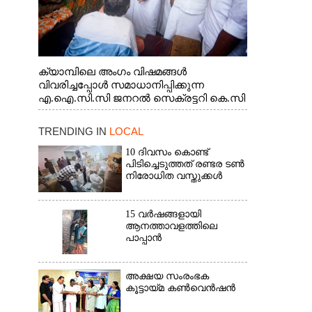
ക്യാമ്പിലെ അംഗം വിഷമങ്ങൾ
വിവരിച്ചപ്പോൾ സമാധാനിപ്പിക്കുന്ന
എ.ഐ.സി.സി ജനറൽ സെക്രട്ടറി കെ.സി
വേണുഗോപാൽ എം.പി. സഹകരണ-
എക്സൈസ് വകുപ്പ് മന്ത്രി എം. ലിജു,
TRENDING IN
LOCAL
എന്നിവർ
10 ദിവസം കൊണ്ട്
പിടിച്ചെടുത്തത് രണ്ടര ടൺ
നിരോധിത വസ്തുക്കൾ
15 വർഷങ്ങളായി
ആനത്താവളത്തിലെ
പാപ്പാൻ
അക്ഷയ സംരംഭക
കൂട്ടായ്മ കൺവെൻഷൻ