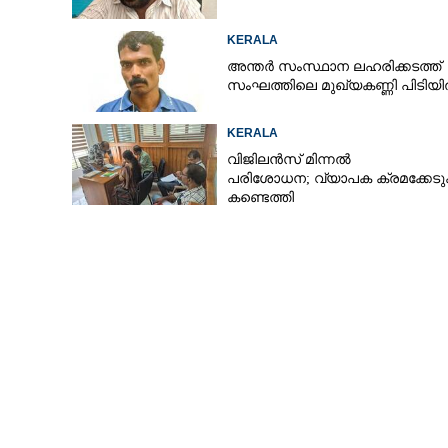
KERALA
അന്തർ സംസ്ഥാന ലഹരിക്കടത്ത്
സംഘത്തിലെ മുഖ്യകണ്ണി പിടിയ
KERALA
വിജിലൻസ് മിന്നൽ
പരിശോധന; വ്യാപക ക്രമക്കേ
കണ്ടെത്തി
പുസ്തകം പ്രക