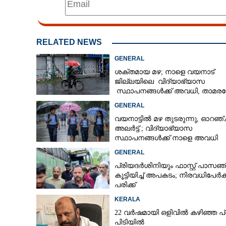
RELATED NEWS
GENERAL
ശക്തമായ മഴ; നാളെ വയനാട്
ജില്ലയിലെ വിദ്യാഭ്യാസ
സ്ഥാപനങ്ങൾക്ക് അവധി, താമരശ്ശ
പാൽചുരങ്ങളിൽ നിയന്ത്രണം
GENERAL
വയനാട്ടിൽ മഴ തുടരുന്നു,​ ഓറഞ്ച
അലർട്ട് ; വിദ്യാഭ്യാസ
സ്ഥാപനങ്ങൾക്ക് നാളെ അവധി
GENERAL
പ്രിയദർശിനിയും ഫാസ്റ്റ് പാസഞ
കൂട്ടിയിച്ച് അപകടം; നിരവധിപേർക്ക
പരിക്ക്
KERALA
22 വർഷമായി ഒളിവിൽ കഴിഞ്ഞ പ്
പിടിയിൽ