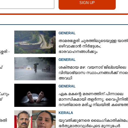
GENERAL
താമരശ്ശേരി ചുരത്തിലൂടെയുള്ള യാത്
ഒഴിവാക്കാൻ നിർദ്ദേശം;
േരി -
ഭാരവാഹനങ്ങൾക്കും
വിനോദസഞ്ചാരികൾക്കും
GENERAL
നിയന്ത്രണം
്
ശക്തമായ മഴ: വയനാട് ജില്ലയിലെ
വിദ്യാഭ്യാസ സ്ഥാപനങ്ങള്‍ക്ക് നാള
അവധി
GENERAL
്ചറും
ഏക മകന്റെ മരണത്തിന് പിന്നാലെ
്
മാനസികമായി തളർന്നു; വൈപ്പിനിൽ
ദമ്പതിമാരെ മരിച്ച നിലയിൽ കണ്ടെത്
KERALA
രതി
യുവതിക്കുനേരെ ലൈംഗികാതിക്രമം
ഭർതൃമാതാവുൾപ്പെടെ മൂന്നുപേർ