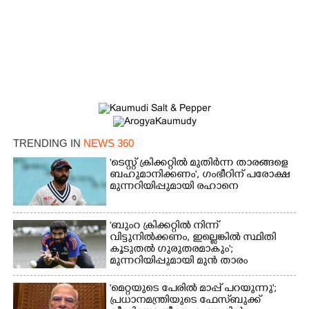
×
Share this link
TRENDING IN
NEWS 360
'ടെസ്റ്റ് ക്രിക്കറ്റിൽ മുതിർന്ന താരങ്ങളെ
ബഹുമാനിക്കണം', ഗംഭീറിന് പരോക്ഷ
മുന്നറിയിപ്പുമായി രഹാനെ
'ബുംറ ക്രിക്കറ്റിൽ നിന്ന്
Copy Link
വിട്ടുനിൽക്കണം, ഇല്ലെങ്കിൽ സ്ഥിതി
കൂടുതൽ ഗുരുതരമാകും';
മുന്നറിയിപ്പുമായി മുൻ താരം
'മെറ്റയുടെ പേരിൽ മാപ്പ് പറയുന്നു';
പ്രധാനമന്ത്രിയുടെ ഫേസ്‌ബുക്ക്