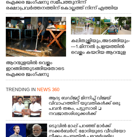
ഐക്കര ജംഗ്ഷനു സമീപത്തുനിന്ന്
രക്ഷാപ്രവർത്തനത്തിന് കൊല്ലത്ത് നിന്ന് എത്തിയ
ബോട്ടുകൾ തിരികെക്കൊണ്ടുപോകുന്നു.
കലിതുള്ളിയും,അടങ്ങിയും-
---1.മിന്നൽ പ്രളയത്തിൽ
വെള്ളം കയറിയ ആറന്മുള
പെട്രോൾ പമ്പിന്
ആറന്മുളയിൽ വെള്ളം
സമീപത്തെ റോ‌ഡ് രണ്ടാം
ഇറങ്ങിത്തുടങ്ങിയതോടെ
തീയതിയിലെ
ഐക്കര ജംഗ്ഷനു
കാഴ്ച.2.വെള്ളം
സമീപം ആറന്മുള
ഇറങ്ങിപ്പോൾ
കിടങ്ങന്നൂർ റോഡിന്
ഇന്നലെത്തെ
TRENDING IN
NEWS 360
സമീപം പ്രവർത്തിക്കു
കാഴ്ച.രക്ഷാപ്രവർത്തന
ആറന്മുള തട്ടുകട കഴുകി
ആദ്യ ബഡ്ജറ്റ് മിന്നിച്ച് വിജയ്
ത്തിന് ഓച്ചിറ അഴിക്കലിൽ
വൃത്തിയാക്കുന്നു.
വിവാഹത്തിന് യുവതികൾക്ക് ഒരു
നിന്ന്എത്തിച്ച ബോട്ടും.
പവൻ തങ്കം, പട്ടുസാരി 
നവജാതശിശുക്കൾക്ക്
സ്വർണമോതിരം  വിദ്യാർത്ഥികൾക്ക്
സൈക്കിൾ
ഒടുവിൽ മാപ്പ് പറഞ്ഞ് മാർക്ക്
സക്കർബർഗ്; മോദിയുടെ വീഡിയോ
നീക്കം ചെയ്തതിൽ പരാമർശമില്ല