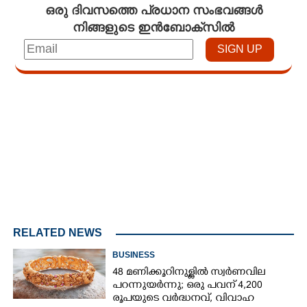
ഒരു ദിവസത്തെ പ്രധാന സംഭവങ്ങൾ
നിങ്ങളുടെ ഇൻബോക്സിൽ
Loaded
:
4.00%
/
Unmute
RELATED NEWS
BUSINESS
48 മണിക്കൂറിനുള്ളിൽ സ്വർണവില
പറന്നുയർന്നു; ഒരു പവന് 4,200
രൂപയുടെ വർദ്ധനവ്, വിവാഹ