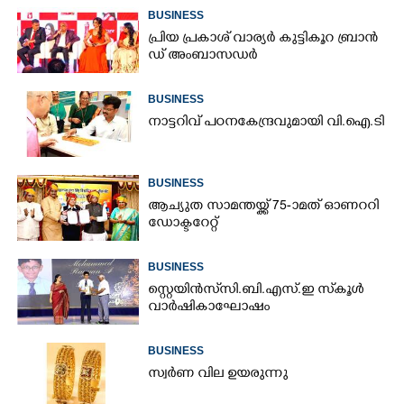
സീസണിൽ കനത്ത തിരിച്ചടി
BUSINESS
പ്രി​യ​ ​പ്ര​കാ​ശ് ​വാ​ര്യർ കു​ട്ടി​കൂ​റ​ ​ ബ്രാ​ൻ​
ഡ് ​അം​ബാ​സ​ഡ​ർ
BUSINESS
നാ​ട്ട​റി​വ് ​പ​ഠ​ന​കേ​ന്ദ്ര​വു​മാ​യി​ ​വി.​ഐ.​ടി
BUSINESS
ആച്യുത സാമന്തയ്ക്ക് 75-ാമത് ഓണററി
ഡോക്ടറേറ്റ്
BUSINESS
സ്റ്റെയിൻസ് സി.ബി.എസ്.ഇ സ്‌കൂൾ
വാർഷികാഘോഷം
BUSINESS
സ്വർണ വില ഉയരുന്നു