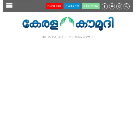
SECTIONS
ENGLISH
E-PAPER
KĀZHCHA
HOME
LATEST
THURSDAY, 06 AUGUST 2026 5.17 PM IST
AUDIO
NOTIFIED NEWS
POLL
KERALA
LOCAL
NEWS 360
CASE DIARY