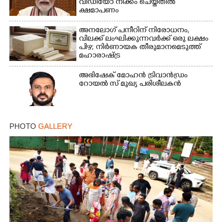
വീഡിയോ നീക്കം ചെയ്തതിൽ
ക്ഷമാപണം
അനലോഗ് പനീറിന് നിരോധനം,
വിലക്ക് ലംഘിക്കുന്നവർക്ക് ഒരു ലക്ഷം
പിഴ; നിർണായക തീരുമാനമെടുത്ത്
മഹാരാഷ്ട്ര
അഭിഷേക് മോഹൻ ട്രിവാൻഡ്രം
റോയൽ സ് മുഖ്യ പരിശീലകൻ
PHOTO
GALLERY