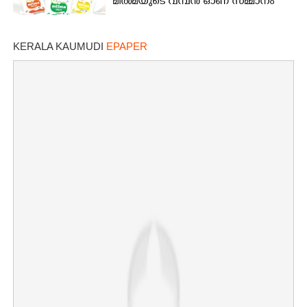
മിൽമയുടെ വമ്പൻ ഓണ സമ്മാനം
KERALA KAUMUDI
EPAPER