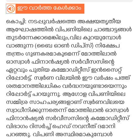
ഈ വാർത്ത കേൾക്കാം
CARTOONS
കൊച്ചി: നടപ്പുവർഷത്തെ അക്ഷയതൃതീയ
LITERATURE
ആഘോഷത്തിൽ വിപണിയിലെ ചാഞ്ചാട്ടങ്ങൾ
തുടർന്നേക്കാമെങ്കിലും,വില കുറയുമ്പോൾ
വാങ്ങുന്ന (ബൈ ഓൺ ഡിപ്‌സ്) നിക്ഷേപ
ZOOM
തന്ത്രം ഗുണകരമാകുമെന്ന് മോത്തിലാൽ
ഓസ്വാൾ ഫിനാൻഷ്യൽ സർവീസസിന്റെ
CONTACT US
ഏറ്റവും പുതിയ കമ്മോഡിറ്റീസ് ഇൻസൈറ്റ്
റിപ്പോർട്ട്. സ്വർണ വിലയിൽ ഈ വർഷം പത്ത്
ശതമാനത്തിലധികം വർദ്ധനയുണ്ടായെന്നും
റിപ്പോർട്ട് പറയുന്നു. ആഗോള വിപണിയിലെ
സമ്മിശ്ര സാഹചര്യങ്ങളാണ് സ്വർണവിലയെ
സ്വാധീനിക്കുന്നതെന്ന് മോത്തിലാൽ ഓസ്വാൾ
ഫിനാൻഷ്യൽ സർവീസസിന്റെ കമ്മോഡിറ്റീസ്
വിഭാഗം റിസർച്ച് ഹെഡ് നവനീത് ദമാനി
പറഞ്ഞു. വിപണി അസ്ഥിരമാകുമ്പോൾ