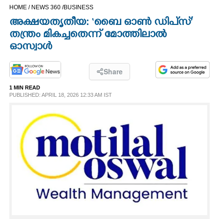
HOME /
NEWS 360 /
BUSINESS
CINEMA
അക്ഷയതൃതീയ: ‘ബൈ ഓൺ ഡിപ്‌സ്’
തന്ത്രം മികച്ചതെന്ന് മോത്തിലാൽ
OPINION
ഓസ്വാൾ
PHOTOS
Share
1 MIN READ
LIFESTYLE
PUBLISHED: APRIL 18, 2026 12:33 AM IST
SPIRITUAL
INFO+
ART
ASTRO