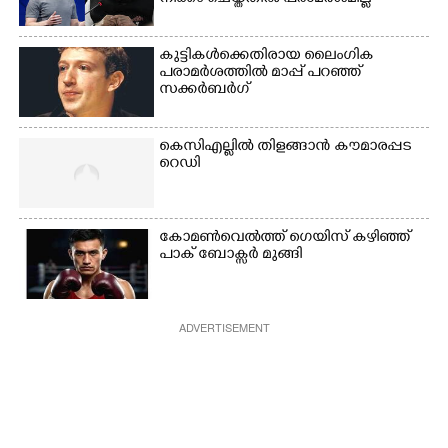
കുട്ടികൾക്കെതിരായ ലൈംഗിക
പരാമർശത്തിൽ മാപ്പ് പറഞ്ഞ്
സക്കർബർഗ്
കെസിഎല്ലിൽ തിളങ്ങാൻ കൗമാരപ്പട
റെഡി
കോമൺവെൽത്ത് ഗെയിസ് കഴിഞ്ഞ്
പാക് ബോക്സർ മുങ്ങി
ADVERTISEMENT