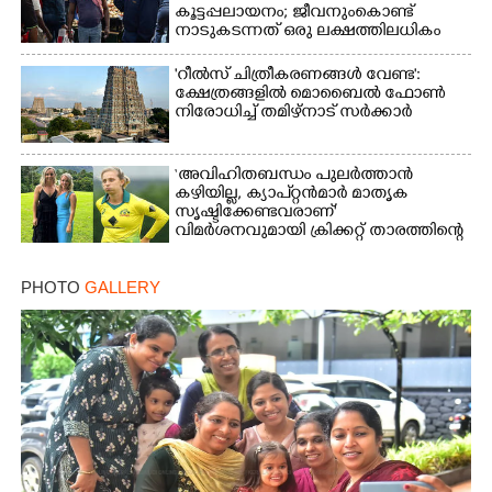
കൂട്ടപ്പലായനം; ജീവനുംകൊണ്ട്
നാടുകടന്നത് ഒരു ലക്ഷത്തിലധികം
പേർ
'റീൽസ് ചിത്രീകരണങ്ങൾ വേണ്ട':
ക്ഷേത്രങ്ങളിൽ മൊബൈൽ ഫോൺ
നിരോധിച്ച് തമിഴ്നാട് സർക്കാർ
‘അവിഹിതബന്ധം പുലർത്താൻ
കഴിയില്ല,​ ക്യാപ്റ്റൻമാർ മാതൃക
സൃഷ്ടിക്കേണ്ടവരാണ്'
വിമർശനവുമായി ക്രിക്കറ്റ് താരത്തിന്റെ
ഭാര്യ
PHOTO
GALLERY