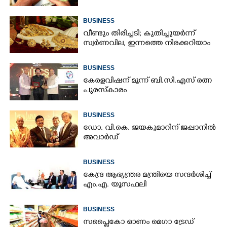
BUSINESS
വീണ്ടും തിരിച്ചടി; കുതിച്ചുയർന്ന്
സ്വർണവില, ഇന്നത്തെ നിരക്കറിയാം
BUSINESS
കേരളവിഷന് മൂന്ന് ബി.സി.എസ് രത്ന
പുരസ്‌കാരം
BUSINESS
ഡോ. വി.കെ. ജയകുമാറിന് ജപ്പാനിൽ
അവാർഡ്
BUSINESS
കേന്ദ്ര ആഭ്യന്ത്രര മന്ത്രിയെ സന്ദർശിച്ച്
എം.എ. യൂസഫലി
BUSINESS
സപ്ലൈകോ ഓണം മെഗാ ട്രേഡ്