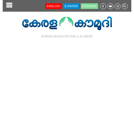
SECTIONS
ENGLISH
E-PAPER
KĀZHCHA
HOME
LATEST
SUNDAY, 09 AUGUST 2026 11.41 AM IST
AUDIO
NOTIFIED NEWS
POLL
KERALA
LOCAL
NEWS 360
CASE DIARY