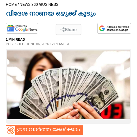
HOME /
NEWS 360 /
BUSINESS
CINEMA
വിദേശ നാണയ ഒഴുക്ക് കൂടും
OPINION
Share
1 MIN READ
PHOTOS
PUBLISHED: JUNE 06, 2026 12:09 AM IST
LIFESTYLE
SPIRITUAL
INFO+
ART
ഈ വാർത്ത കേൾക്കാം
ASTRO