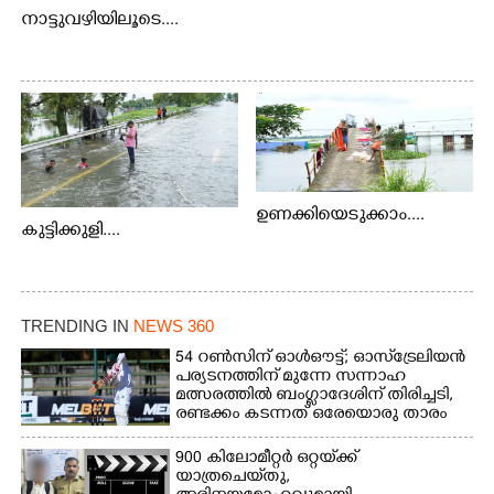
നാട്ടുവഴിയിലൂടെ....
ഉണക്കിയെടുക്കാം....
കുട്ടിക്കുളി....
TRENDING IN
NEWS 360
54 റൺസിന് ഓൾഔട്ട്; ഓസ്‌ട്രേലിയൻ
പര്യടനത്തിന് മുന്നേ സന്നാഹ
മത്സരത്തിൽ ബംഗ്ലാദേശിന് തിരിച്ചടി,
രണ്ടക്കം കടന്നത് ഒരേയൊരു താരം
900 കിലോമീറ്റർ ഒറ്റയ്‌ക്ക്
യാത്രചെ‌യ്‌തു,​