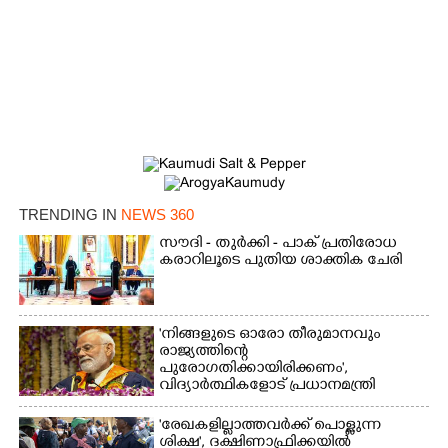
Copy Link
TRENDING IN
NEWS 360
സൗദി - തുർക്കി - പാക് പ്രതിരോധ
കരാറിലൂടെ പുതിയ ശാക്തിക ചേരി
'നിങ്ങളുടെ ഓരോ തീരുമാനവും
രാജ്യത്തിന്റെ
പുരോഗതിക്കായിരിക്കണം',​
വിദ്യാർത്ഥികളോട് പ്രധാനമന്ത്രി
'രേഖകളില്ലാത്തവർക്ക് പൊള്ളുന്ന
ശിക്ഷ', ദക്ഷിണാഫ്രിക്കയിൽ