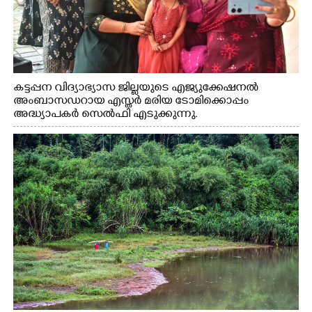
കട്ടപ്പന വിദ്യാഭ്യാസ ജില്ലയുടെ എജ്യുക്കേഷനൽ
അംബാസഡറായ എസ്തർ മരിയ ടോമിക്കൊപ്പം
അദ്ധ്യാപകർ സെൽഫി എടുക്കുന്നു.