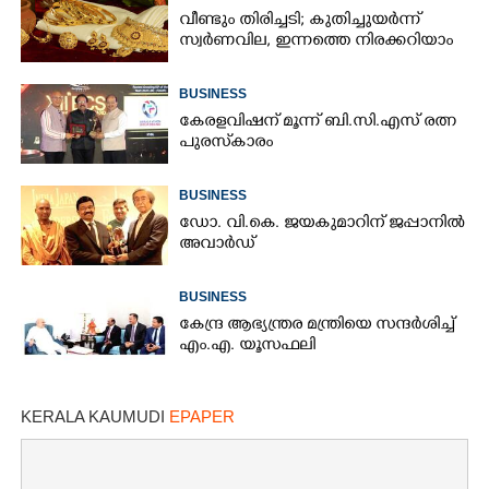
വീണ്ടും തിരിച്ചടി; കുതിച്ചുയർന്ന്
സ്വർണവില, ഇന്നത്തെ നിരക്കറിയാം
BUSINESS
കേരളവിഷന് മൂന്ന് ബി.സി.എസ് രത്ന
പുരസ്‌കാരം
BUSINESS
ഡോ. വി.കെ. ജയകുമാറിന് ജപ്പാനിൽ
അവാർഡ്
BUSINESS
കേന്ദ്ര ആഭ്യന്ത്രര മന്ത്രിയെ സന്ദർശിച്ച്
എം.എ. യൂസഫലി
×
Share this link
KERALA KAUMUDI
EPAPER