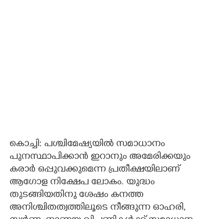
കൊച്ചി: പശ്ചിമേഷ്യയിൽ സമാധാനം
പുനസ്ഥാപിക്കാൻ ഇറാനും അമേരിക്കയും
കരാർ ഒപ്പുവക്കുമെന്ന പ്രതീക്ഷയിലാണ്
ആഗോള നിക്ഷേപ ലോകം. യുദ്ധം
തുടങ്ങിയതിനു ശേഷം കനത്ത
അനിശ്ചിതത്വത്തിലൂടെ നീങ്ങുന്ന ഓഹരി,