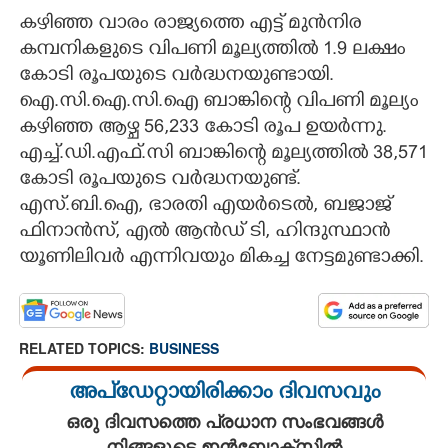
കഴിഞ്ഞ വാരം രാജ്യത്തെ എട്ട് മുൻനിര
കമ്പനികളുടെ വിപണി മൂല്യത്തിൽ 1.9 ലക്ഷം
കോടി രൂപയുടെ വർദ്ധനയുണ്ടായി.
ഐ.സി.ഐ.സി.ഐ ബാങ്കിന്റെ വിപണി മൂല്യം
കഴിഞ്ഞ ആഴ്ച 56,233 കോടി രൂപ ഉയർന്നു.
എച്ച്.ഡി.എഫ്.സി ബാങ്കിന്റെ മൂല്യത്തിൽ 38,571
കോടി രൂപയുടെ വർദ്ധനയുണ്ട്.
എസ്.ബി.ഐ, ഭാരതി എയർടെൽ, ബജാജ്
ഫിനാൻസ്, എൽ ആൻഡ് ടി, ഹിന്ദുസ്ഥാൻ
യൂണിലിവർ എന്നിവയും മികച്ച നേട്ടമുണ്ടാക്കി.
RELATED TOPICS:
BUSINESS
അപ്ഡേറ്റായിരിക്കാം ദിവസവും
ഒരു ദിവസത്തെ പ്രധാന സംഭവങ്ങൾ
നിങ്ങളുടെ ഇൻബോക്സിൽ