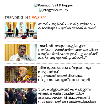
TRENDING IN
NEWS 360
സൗദി - തുർക്കി - പാക് പ്രതിരോധ
കരാറിലൂടെ പുതിയ ശാക്തിക ചേരി
'ജെൻസി നമ്മുടെ കുട്ടികളാണ്,
പ്രതിഷേധങ്ങൾക്കിടെ അവരെ ചിലർ
തെറ്റിദ്ധരിപ്പിക്കാൻ ശ്രമിച്ചു'; രാജിക്ക്
ശേഷം ആദ്യമായി പ്രതികരിച്ച്
ധർമ്മേന്ദ്ര പ്രധാൻ
'നിങ്ങളുടെ ഓരോ തീരുമാനവും
രാജ്യത്തിന്റെ
പുരോഗതിക്കായിരിക്കണം',​
വിദ്യാർത്ഥികളോട് പ്രധാനമന്ത്രി
'രേഖകളില്ലാത്തവർക്ക് പൊള്ളുന്ന
ശിക്ഷ', ദക്ഷിണാഫ്രിക്കയിൽ
കൂട്ടപ്പലായനം; ജീവനുംകൊണ്ട്
നാടുകടന്നത് ഒരു ലക്ഷത്തിലധികം
പേർ