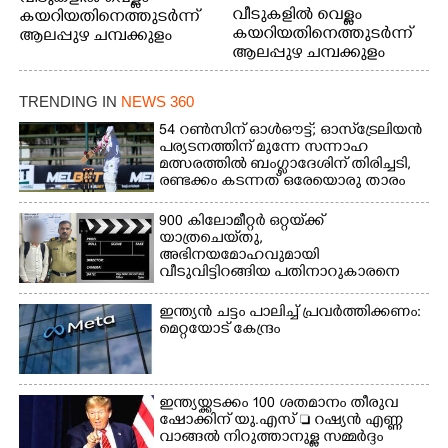
വീടുകളിൽ വെള്ളം
കയറിയതിനെത്തുടർന്ന്
കയറിയതിനെത്തുടർന്ന്
ആലപ്പുഴ ചമ്പക്കുളം
ആലപ്പുഴ ചമ്പക്കുളം
ഫാദർ തോമസ്
ഫാദർ തോമസ്
പോരൂക്കര സെൻട്രൽ
പോരൂക്കര സെൻട്രൽ
സ്കൂളിലെ ദുരിതാശ്വാസ
TRENDING IN
NEWS 360
സ്കൂളിലെ ദുരിതാശ്വാസ
ക്യാമ്പിലെത്തിയവർ
ക്യാമ്പിലെത്തിയവർ മഴ
വസ്ത്രങ്ങൾ
54 റൺസിന് ഓൾഔട്ട്; ഓസ്‌ട്രേലിയൻ
പര്യടനത്തിന് മുന്നേ സന്നാഹ
മാറിനിന്ന ഇടവേളയിൽ
ഉണക്കാനിട്ടിരിക്കുന്ന
മത്സരത്തിൽ ബംഗ്ലാദേശിന് തിരിച്ചടി,
ക്യാമ്പ് പരിസരത്ത്
ഗോൾപോസ്റ്റിന് മുന്നിൽ
രണ്ടക്കം കടന്നത് ഒരേയൊരു താരം
വസ്ത്രങ്ങൾ
ഫുട്ബോൾ കളികളിൽ
ഉണക്കാനിടുന്ന കാഴ്ച.
ഏർപ്പെട്ടിരിക്കുന്ന
900 കിലോമീറ്റർ ഒറ്റയ്‌ക്ക്
കുട്ടികൾ
യാത്രചെ‌യ്‌തു,​
അഭിനയമോഹവുമായി
വീടുവിട്ടിറങ്ങിയ പതിനാറുകാരനെ
കണ്ടെത്തിയത് ഫിലിം സിറ്റിയിൽ
ഇന്ത്യൻ ചട്ടം പാലിച്ച് പ്രവർത്തിക്കണം:
മെറ്റയോട് കേന്ദ്രം
ഇന്ത്യയ്ക്കടക്കം 100 ശതമാനം തീരുവ
ഷോക്കിന് യു.എസ്  റഷ്യൻ എണ്ണ
വാങ്ങൽ നിറുത്താനുള്ള സമ്മർദ്ദം