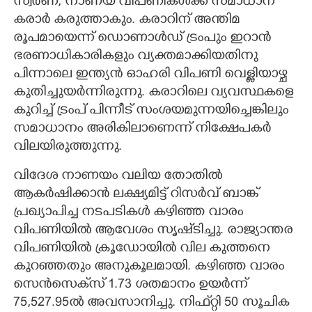
സ്വർണ, നാണയ വിപണികൾക്ക് സമാധാന
കരാർ കരുത്താകും. കരാറിന് അന്തിമ
രൂപമായെന്ന് ഡൊണാൾഡ് ട്രംപും ഇറാൻ
ഭരണാധികാരികളും വ്യക്തമാക്കിയതിനു
പിന്നാലെ ഇന്ത്യൻ ഓഹരി വിപണി വെള്ളിയാഴ്ച
കുതിച്ചുയർന്നിരുന്നു. കരാറിലെ വ്യവസ്ഥകളെ
കുറിച്ച് ട്രംപ് പിന്നീട് സംശയമുന്നയിച്ചെങ്കിലും
സമാധാനം അരികിലാണെന്ന് നിക്ഷേപകർ
വിലയിരുത്തുന്നു.
വിദേശ നാണയം വലിയ തോതിൽ
ആകർഷിക്കാൻ ലക്ഷ്യമിട്ട് റിസർവ് ബാങ്ക്
പ്രഖ്യാപിച്ച നടപടികൾ കഴിഞ്ഞ വാരം
വിപണിയിൽ ആവേശം സൃഷ്‌ടിച്ചു. രാജ്യാന്തര
വിപണിയിൽ ക്രൂഡോയിൽ വില കുത്തനെ
കുറഞ്ഞതും അനുകൂലമായി. കഴിഞ്ഞ വാരം
സെൻസെക്‌സ് 1.73 ശതമാനം ഉയർന്ന്
75,527.95ൽ അവസാനിച്ചു. നിഫ്‌റ്റി 50 സൂചിക