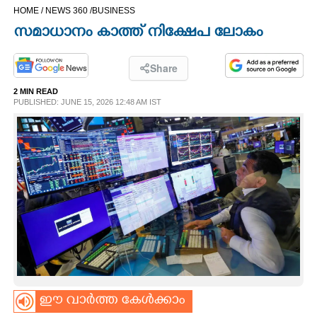
HOME /
NEWS 360 /
BUSINESS
CINEMA
സമാധാനം കാത്ത് നിക്ഷേപ ലോകം
OPINION
Share
2 MIN READ
PHOTOS
PUBLISHED: JUNE 15, 2026 12:48 AM IST
LIFESTYLE
SPIRITUAL
INFO+
ART
ഈ വാർത്ത കേൾക്കാം
ASTRO