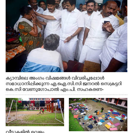
വകുപ്പ് മന്ത്രി എം. ലിജു, കൃഷിവകുപ്പ് മന്ത്രി ടി. സിദ്ദിഖ്,
റെജി ചെറിയാൻ എം. എൽ. എ എന്നിവർ സമീപം
ക്യാമ്പിലെ അംഗം വിഷമങ്ങൾ വിവരിച്ചപ്പോൾ
സമാധാനിപ്പിക്കുന്ന എ.ഐ.സി.സി ജനറൽ സെക്രട്ടറി
കെ.സി വേണുഗോപാൽ എം.പി. സഹകരണ-
എക്സൈസ് വകുപ്പ് മന്ത്രി എം. ലിജു, എന്നിവർ
വീടുകളിൽ വെള്ളം