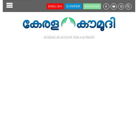
SECTIONS
ENGLISH
E-PAPER
KĀZHCHA
HOME
LATEST
SUNDAY, 09 AUGUST 2026 4.45 PM IST
AUDIO
NOTIFIED NEWS
POLL
KERALA
LOCAL
NEWS 360
CASE DIARY