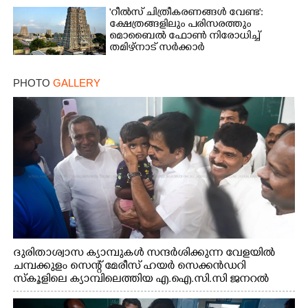
'റീൽസ് ചിത്രീകരണങ്ങൾ വേണ്ട':
ക്ഷേത്രങ്ങളിലും പരിസരത്തും
മൊബൈൽ ഫോൺ നിരോധിച്ച്
തമിഴ്നാട് സർക്കാർ
PHOTO
GALLERY
ദുരിതാശ്വാസ ക്യാമ്പുകൾ സന്ദർശിക്കുന്ന വേളയിൽ
ചമ്പക്കുളം സെന്റ് മേരീസ് ഹയർ സെക്കൻഡറി
സ്കൂളിലെ ക്യാമ്പിലെത്തിയ എ.ഐ.സി.സി ജനറൽ
സെക്രട്ടറി കെ.സി വേണുഗോപാൽ എം.പി കുരുന്നിനെ
എടുത്ത് ലാളിച്ചപ്പോൾ. സഹകരണ-എക്സൈസ്