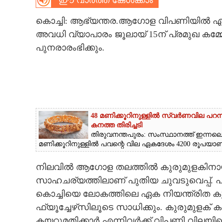
ഈ വാർത്ത കേൾക്കാം
CARTOONS
കൊച്ചി: ആഭ്യന്തര.ആഗോള വിപണിയിൽ ഏറെ പ
അവധി വ്യാപാരം ജൂലായ് 15ന് പ്രമുഖ കമ്മ
LITERATURE
പുനരാരംഭിക്കും.
ZOOM
CONTACT US
48 മണിക്കൂറിനുള്ളിൽ സ്വർണവില പറന
കനത്ത തിരിച്ചടി
തിരുവനന്തപുരം: സംസ്ഥാനത്ത് ഇന്നല
മണിക്കൂറിനുള്ളിൽ പവന്റെ വില ഏകദേശം 4200 രൂപയാണ് വർ
നിലവിൽ ആഗോള തലത്തിൽ കുരുമുളകിനായി 
സാഹചര്യത്തിലാണ് പുതിയ ചുവടുവെപ്പ്. പ
കൊച്ചിയെ ലോകത്തിലെ ഏക നിയന്ത്രിത കുര
ഫ്യൂച്ചേഴ്‌സിലൂടെ സാധിക്കും. കുരുമുള
കയറ്റുമതിക്കാർ എന്നിവർക്ക് വിപണി വിലയില