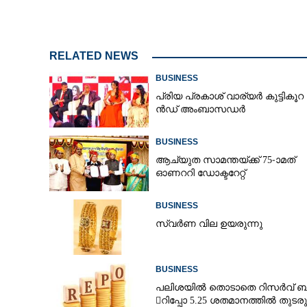
RELATED NEWS
BUSINESS
പ്രി​യ​ ​പ്ര​കാ​ശ് ​വാ​ര്യർ കു​ട്ടി​കൂ​റ​ 
ൻ​ഡ് ​അം​ബാ​സ​ഡ​ർ
BUSINESS
ആച്യുത സാമന്തയ്ക്ക് 75-ാമത്
ഓണററി ഡോക്ടറേറ്റ്
BUSINESS
സ്വർണ വില ഉയരുന്നു
BUSINESS
പലിശയിൽ തൊടാതെ റിസർവ് ബാങ
റിപ്പോ 5.25 ശതമാനത്തിൽ തുടരു