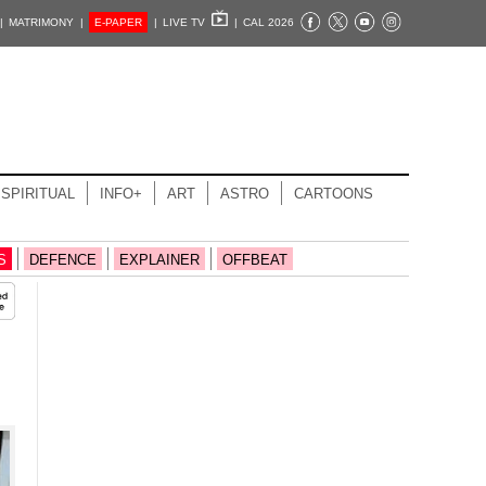
|
MATRIMONY |
E-PAPER
|
LIVE TV
|
CAL 2026
SPIRITUAL
INFO+
ART
ASTRO
CARTOONS
S
DEFENCE
EXPLAINER
OFFBEAT