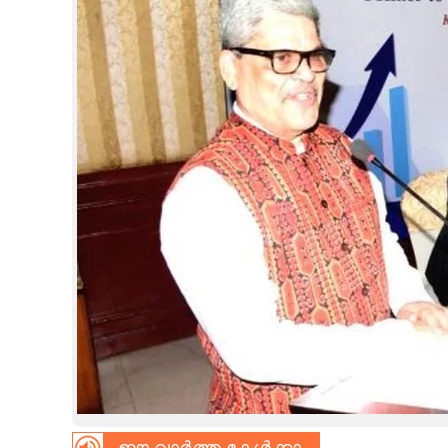
CINEMA
OPINION
PHOTOS
LIFESTYLE
SPIRITUAL
INFO+
ART
ASTRO