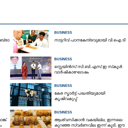
BUSINESS
​ ബ്രാ​
നാ​ട്ട​റി​വ് ​പ​ഠ​ന​കേ​ന്ദ്ര​വു​മാ​യി​ ​വി.​ഐ.​ടി
BUSINESS
സ്റ്റെയിൻസ് സി.ബി.എസ്.ഇ സ്‌കൂൾ
വാർഷികാഘോഷം
BUSINESS
കേര സ്മാർട്ട് പദ്ധതിയുമായി
കൃഷിവകുപ്പ്
BUSINESS
്ക്
ആശ്വസിക്കാൻ വകയില്ല; ഇന്നലെ
ം
കുറഞ്ഞ സ്വർണവില ഇന്ന് കൂടി, ഈ