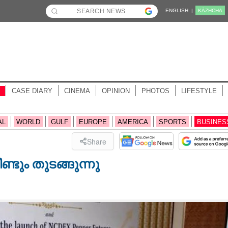
ENGLISH |
KĀZHCHA
CASE DIARY
CINEMA
OPINION
PHOTOS
LIFESTYLE
AL
WORLD
GULF
EUROPE
AMERICA
SPORTS
BUSINES
Share
ടും തുടങ്ങുന്നു