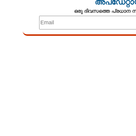
അപ്ഡേറ്റാ
ഒരു ദിവസത്തെ പ്രധാന
കുരുമുളക് അവധ
തുടങ്ങുന്നു
Loaded
:
3.29%
/
Mute