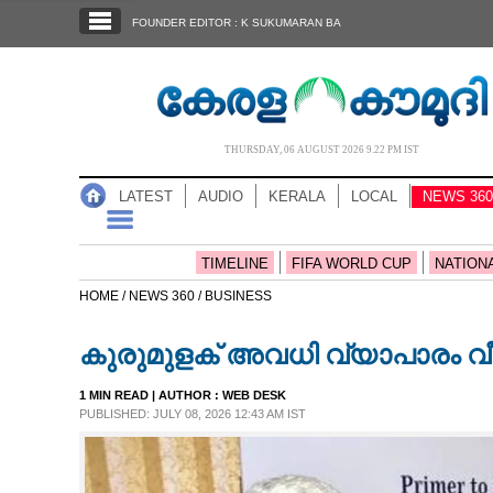
SECTIONS
FOUNDER EDITOR : K SUKUMARAN BA
HOME
LATEST
AUDIO
THURSDAY, 06 AUGUST 2026 9.22 PM IST
NOTIFIED NEWS
LATEST
AUDIO
KERALA
LOCAL
NEWS 360
POLL
KERALA
TIMELINE
FIFA WORLD CUP
NATION
HOME /
NEWS 360 /
BUSINESS
LOCAL
കുരുമുളക് അവധി വ്യാപാരം വീണ്
NEWS 360
1 MIN READ
| AUTHOR :
WEB DESK
PUBLISHED: JULY 08, 2026 12:43 AM IST
CASE DIARY