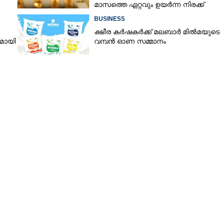
മാസത്തെ ഏറ്റവും ഉയർന്ന നിരക്ക്
BUSINESS
ക്ഷീര കർഷകർക്ക് മലബാർ മിൽമയുടെ
നമായി
വമ്പൻ ഓണ സമ്മാനം