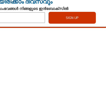
യിരിക്കാം ദിവസവും
 സംഭവങ്ങൾ നിങ്ങളുടെ ഇൻബോക്സിൽ
Copy Link
ി വ്യാപാരം വീണ്ടും
Watch More