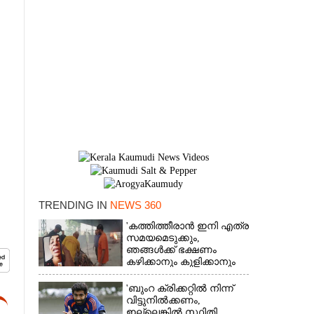
TRENDING IN
NEWS 360
'കത്തിത്തീരാൻ ഇനി എത്ര
×
സമയമെടുക്കും,
ഞങ്ങൾക്ക് ഭക്ഷണം
കഴിക്കാനും കുളിക്കാനും
ഉള്ളതാണ്': അച്ഛന്റെ
സംസ്കാരചടങ്ങിനിടെ
'ബുംറ ക്രിക്കറ്റിൽ നിന്ന്
മക്കൾ
വിട്ടുനിൽക്കണം,
ഇല്ലെങ്കിൽ സ്ഥിതി