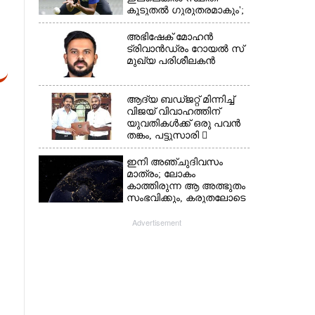
കൂടുതൽ ഗുരുതരമാകും';
മുന്നറിയിപ്പുമായി മുൻ
താരം
അഭിഷേക് മോഹൻ
ട്രിവാൻഡ്രം റോയൽ സ്
മുഖ്യ പരിശീലകൻ
ആദ്യ ബഡ്ജറ്റ് മിന്നിച്ച്
വിജയ് വിവാഹത്തിന്
യുവതികൾക്ക് ഒരു പവൻ
തങ്കം, പട്ടുസാരി 
നവജാതശിശുക്കൾക്ക്
സ്വർണമോതിരം 
ഇനി അഞ്ചുദിവസം
വിദ്യാർത്ഥികൾക്ക്
മാത്രം; ലോകം
സൈക്കിൾ
കാത്തിരുന്ന ആ അത്ഭുതം
സംഭവിക്കും, കരുതലോടെ
വിദഗ്ധർ
Advertisement