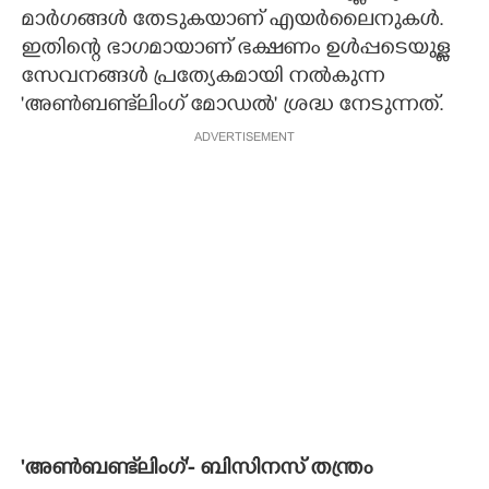
മാർഗങ്ങൾ തേടുകയാണ് എയർലൈനുകൾ.
ഇതിന്റെ ഭാഗമായാണ് ഭക്ഷണം ഉൾപ്പടെയുള്ള
സേവനങ്ങൾ പ്രത്യേകമായി നൽകുന്ന
'അൺബണ്ട്‌ലിംഗ് മോഡൽ' ശ്രദ്ധ നേടുന്നത്.
ADVERTISEMENT
'അൺബണ്ട്‌ലിംഗ്'- ബിസിനസ് തന്ത്രം