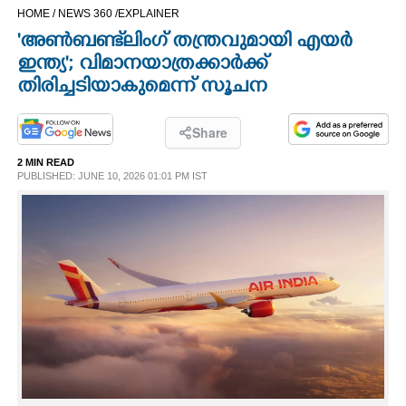
HOME /
NEWS 360 /
EXPLAINER
CINEMA
'അൺബണ്ട്‌ലിംഗ് തന്ത്രവുമായി എയർ
ഇന്ത്യ'; വിമാനയാത്രക്കാർക്ക്
OPINION
തിരിച്ചടിയാകുമെന്ന് സൂചന
PHOTOS
Share
2 MIN READ
LIFESTYLE
PUBLISHED: JUNE 10, 2026 01:01 PM IST
SPIRITUAL
INFO+
ART
ASTRO