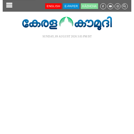
SECTIONS
ENGLISH
E-PAPER
KĀZHCHA
HOME
LATEST
SUNDAY, 09 AUGUST 2026 3.05 PM IST
AUDIO
NOTIFIED NEWS
POLL
KERALA
LOCAL
NEWS 360
CASE DIARY