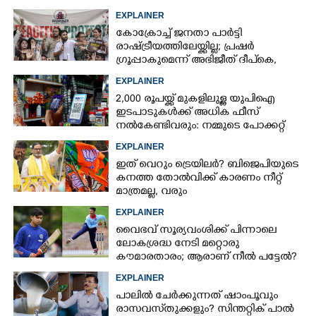
EXPLAINER
കോക്രോച്ച് ജനതാ പാർട്ടി
രാഷ്ട്രീയത്തിലേയ്ക്കില്ല; പ്രഷർ
ഗ്രൂപ്പാകുമെന്ന് അഭിജീത് ദീപ്‌കെ,
എന്താണിതിനർത്ഥം?
EXPLAINER
2,000 രൂപയ്ക്ക് മുകളിലുള്ള യുപിഐ
ഇടപാടുകൾക്ക് അധിക ഫീസ്
നൽകേണ്ടിവരും: നമ്മുടെ പോക്കറ്റ്
കീറുമോ?
EXPLAINER
ഇത് വെറും ട്രെയിലർ? ബിജെപിയുടെ
കനത്ത തോൽവിക്ക് കാരണം നീറ്റ്
മാത്രമല്ല, വരും
തിരഞ്ഞെടുപ്പുകളെയും
EXPLAINER
ബാധിച്ചേക്കാം
വൈഭവ് സൂര്യവംശിക്ക് പിന്നാലെ
ലോകശ്രദ്ധ നേടി മറ്റൊരു
കൗമാരതാരം; ആരാണ് നീൽ പട്ടേൽ?
EXPLAINER
പാലിൽ ചേർക്കുന്നത് ഷാംപൂവും
രാസവസ്‌തുക്കളും? സിന്തറ്റിക് പാൽ