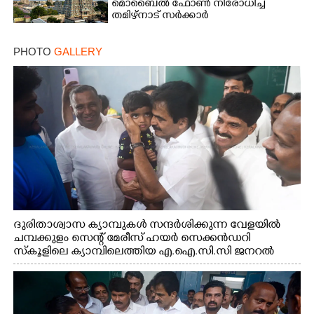
മൊബൈൽ ഫോൺ നിരോധിച്ച്
തമിഴ്നാട് സർക്കാർ
PHOTO
GALLERY
ദുരിതാശ്വാസ ക്യാമ്പുകൾ സന്ദർശിക്കുന്ന വേളയിൽ
ചമ്പക്കുളം സെന്റ് മേരീസ് ഹയർ സെക്കൻഡറി
സ്കൂളിലെ ക്യാമ്പിലെത്തിയ എ.ഐ.സി.സി ജനറൽ
സെക്രട്ടറി കെ.സി വേണുഗോപാൽ എം.പി കുരുന്നിനെ
എടുത്ത് ലാളിച്ചപ്പോൾ. സഹകരണ-എക്സൈസ്
വകുപ്പ് മന്ത്രി എം. ലിജു, കൃഷിവകുപ്പ് മന്ത്രി ടി. സിദ്ദിഖ്,
റെജി ചെറിയാൻ എം. എൽ. എ എന്നിവർ സമീപം