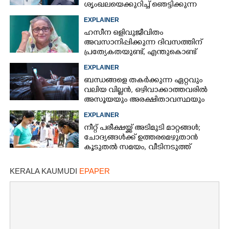
ശൃംഖലയെക്കുറിച്ച് ഞെട്ടിക്കുന്ന
വെളിപ്പെടുത്തൽ
EXPLAINER
ഹസീന ഒളിവുജീവിതം
×
Share this link
അവസാനിപ്പിക്കുന്ന ദിവസത്തിന്
പ്രത്യേകതയുണ്ട്, എന്തുകൊണ്ട്
ഓഗസ്റ്റ് 5? രണ്ട് കാരണങ്ങൾ
EXPLAINER
ബന്ധങ്ങളെ തകർക്കുന്ന ഏറ്റവും
വലിയ വില്ലൻ, ഒഴിവാക്കാത്തവരിൽ
അസൂയയും അരക്ഷിതാവസ്ഥയും
Copy Link
കൂടും
EXPLAINER
നീറ്റ് പരീക്ഷയ്ക്ക് അടിമുടി മാറ്റങ്ങൾ;
ചോദ്യങ്ങൾക്ക് ഉത്തരമെഴുതാൻ
കൂടുതൽ സമയം, വീടിനടുത്ത്
പരീക്ഷാ കേന്ദ്രങ്ങൾ
KERALA KAUMUDI
EPAPER