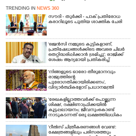
TRENDING IN
NEWS 360
സൗദി - തുർക്കി - പാക് പ്രതിരോധ
കരാറിലൂടെ പുതിയ ശാക്തിക ചേരി
'ജെൻസി നമ്മുടെ കുട്ടികളാണ്,
പ്രതിഷേധങ്ങൾക്കിടെ അവരെ ചിലർ
തെറ്റിദ്ധരിപ്പിക്കാൻ ശ്രമിച്ചു'; രാജിക്ക്
ശേഷം ആദ്യമായി പ്രതികരിച്ച്
ധർമ്മേന്ദ്ര പ്രധാൻ
'നിങ്ങളുടെ ഓരോ തീരുമാനവും
രാജ്യത്തിന്റെ
പുരോഗതിക്കായിരിക്കണം',​
വിദ്യാർത്ഥികളോട് പ്രധാനമന്ത്രി
'രേഖകളില്ലാത്തവർക്ക് പൊള്ളുന്ന
ശിക്ഷ', ദക്ഷിണാഫ്രിക്കയിൽ
കൂട്ടപ്പലായനം; ജീവനുംകൊണ്ട്
നാടുകടന്നത് ഒരു ലക്ഷത്തിലധികം
പേർ
'റീൽസ് ചിത്രീകരണങ്ങൾ വേണ്ട':
ക്ഷേത്രങ്ങളിലും പരിസരത്തും