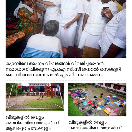
ക്യാമ്പിലെ അംഗം വിഷമങ്ങൾ വിവരിച്ചപ്പോൾ
സമാധാനിപ്പിക്കുന്ന എ.ഐ.സി.സി ജനറൽ സെക്രട്ടറി
കെ.സി വേണുഗോപാൽ എം.പി. സഹകരണ-
എക്സൈസ് വകുപ്പ് മന്ത്രി എം. ലിജു, എന്നിവർ
വീടുകളിൽ വെള്ളം
വീടുകളിൽ വെള്ളം
കയറിയതിനെത്തുടർന്ന്
കയറിയതിനെത്തുടർന്ന്
ആലപ്പുഴ ചമ്പക്കുളം