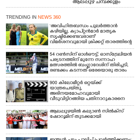
ആലപ്പുഴ ചമ്പക്കുളം
ഫാദർ തോമസ്
ഫാദർ തോമസ്
പോരൂക്കര സെൻട്രൽ
പോരൂക്കര സെൻട്രൽ
സ്കൂളിലെ ദുരിതാശ്വാസ
TRENDING IN
NEWS 360
സ്കൂളിലെ ദുരിതാശ്വാസ
ക്യാമ്പിലെത്തിയവർ
ക്യാമ്പിലെത്തിയവർ മഴ
വസ്ത്രങ്ങൾ
‘അവിഹിതബന്ധം പുലർത്താൻ
കഴിയില്ല,​ ക്യാപ്റ്റൻമാർ മാതൃക
മാറിനിന്ന ഇടവേളയിൽ
ഉണക്കാനിട്ടിരിക്കുന്ന
സൃഷ്ടിക്കേണ്ടവരാണ്'
ക്യാമ്പ് പരിസരത്ത്
ഗോൾപോസ്റ്റിന് മുന്നിൽ
വിമർശനവുമായി ക്രിക്കറ്റ് താരത്തിന്റെ
വസ്ത്രങ്ങൾ
ഫുട്ബോൾ കളികളിൽ
ഭാര്യ
ഉണക്കാനിടുന്ന കാഴ്ച.
ഏർപ്പെട്ടിരിക്കുന്ന
54 റൺസിന് ഓൾഔട്ട്; ഓസ്‌ട്രേലിയൻ
കുട്ടികൾ
പര്യടനത്തിന് മുന്നേ സന്നാഹ
മത്സരത്തിൽ ബംഗ്ലാദേശിന് തിരിച്ചടി,
രണ്ടക്കം കടന്നത് ഒരേയൊരു താരം
900 കിലോമീറ്റർ ഒറ്റയ്‌ക്ക്
യാത്രചെ‌യ്‌തു,​
അഭിനയമോഹവുമായി
വീടുവിട്ടിറങ്ങിയ പതിനാറുകാരനെ
കണ്ടെത്തിയത് ഫിലിം സിറ്റിയിൽ
ആലപ്പുഴയിൽ കല്യാൺ സിൽക്‌സ്
ഷോറൂമിന് തുടക്കമായി