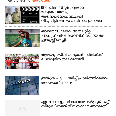
TRENDING IN
NEWS 360
മീറ്റർ ഓട്ടം ഫൈനൽ
900 കിലോമീറ്റർ ഒറ്റയ്‌ക്ക്
മത്സരത്തിനിടെ സിന്തറ്റിക്
യാത്രചെ‌യ്‌തു,​
ട്രാക്കിന് കുറുകെ ഓടുന്ന
അഭിനയമോഹവുമായി
നായകൾ.
വീടുവിട്ടിറങ്ങിയ പതിനാറുകാരനെ
കണ്ടെത്തിയത് ഫിലിം സിറ്റിയിൽ
അണ്ടർ 20 ലോക അത്‌ലറ്റിക്സ്
ചാമ്പ്യൻഷിപ്പ്; ജാവലിൻ ത്രോയിൽ
ഇന്ത്യയ്ക്ക് വെള്ളി
ആലപ്പുഴയിൽ കല്യാൺ സിൽക്‌സ്
ഷോറൂമിന് തുടക്കമായി
ഇന്ത്യൻ ചട്ടം പാലിച്ച് പ്രവർത്തിക്കണം:
മെറ്റയോട് കേന്ദ്രം
എറണാകുളത്ത് അന്താരാഷ്ട്ര ക്രിക്കറ്റ്
സ്‌റ്റേഡിയത്തിന് സർക്കാർ അനുമതി