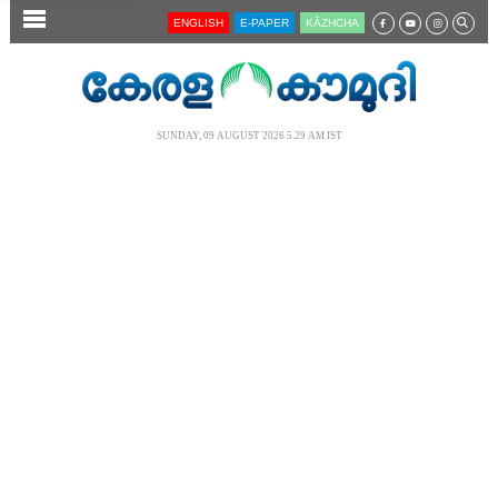
SECTIONS
ENGLISH
E-PAPER
KĀZHCHA
HOME
LATEST
SUNDAY, 09 AUGUST 2026 5.29 AM IST
AUDIO
NOTIFIED NEWS
POLL
KERALA
LOCAL
NEWS 360
CASE DIARY