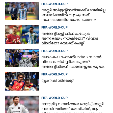
FIFA-WORLD-CUP
മെസ്സി അര്‍ജന്റീനയിലേക്ക് മടങ്ങിയില്ല,
അമേരിക്കയില്‍ തുടരുന്നത്
സഹതാരത്തിനൊപ്പം; കാരണം
അറിയിച്ച് എഎഫ്എ
FIFA-WORLD-CUP
അർജന്റീനയ്ക്ക് ഫിഫ പ്രത്യേക
അനുകൂല്യം നൽകിയോ? വിവാദ
വീഡിയോ ലൈക്ക് ചെയ്ത്
റൊണാൾഡോ
FIFA-WORLD-CUP
ലോകകപ്പ് ഫോക്ക്‌ലാൻഡ് ബാനർ
വിവാദം തിരിച്ചടിയാകുമോ?
അർജന്റീനിയൻ താരങ്ങളുടെ യുകെ
വിസ റദ്ദാക്കുമെന്ന് റിപ്പോർട്ട്
FIFA-WORLD-CUP
സ്പാനിഷ് ഡിലൈറ്റ്
FIFA-WORLD-CUP
നോട്ടമിട്ട വമ്പന്‍മാരെ വെട്ടിച്ച് മെസ്സി
പറന്നിറങ്ങിയത് മയാമിയില്‍, ആ