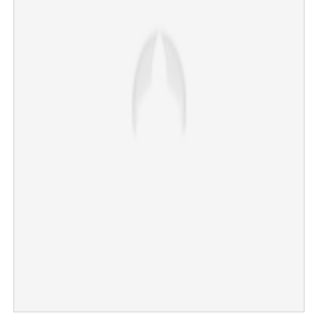
×
Share this link
Copy Link