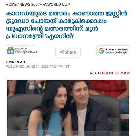
HOME /
NEWS 360 /
FIFA WORLD CUP
CINEMA
കാനഡയുടെ മത്സരം കാണാതെ ജസ്റ്റിന്‍
ട്രൂഡോ പോയത് കാമുകിക്കൊപ്പം
OPINION
യുഎസിന്റെ മത്സരത്തിന്; മുന്‍
പ്രധാനമന്ത്രി 'എയറില്‍'
PHOTOS
Share
LIFESTYLE
1 MIN READ
PUBLISHED: JUNE 14, 2026 07:34 PM IST
READ
ENGLISH VERSION
SPIRITUAL
INFO+
ART
ASTRO