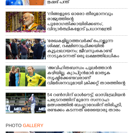
ഋഷഭ് പന്ത്
'നിങ്ങളുടെ ഓരോ തീരുമാനവും
രാജ്യത്തിന്റെ
പുരോഗതിക്കായിരിക്കണം',​
വിദ്യാർത്ഥികളോട് പ്രധാനമന്ത്രി
'രേഖകളില്ലാത്തവർക്ക് പൊള്ളുന്ന
ശിക്ഷ', ദക്ഷിണാഫ്രിക്കയിൽ
കൂട്ടപ്പലായനം; ജീവനുംകൊണ്ട്
നാടുകടന്നത് ഒരു ലക്ഷത്തിലധികം
പേർ
‘അവിഹിതബന്ധം പുലർത്താൻ
കഴിയില്ല,​ ക്യാപ്റ്റൻമാർ മാതൃക
സൃഷ്ടിക്കേണ്ടവരാണ്'
വിമർശനവുമായി ക്രിക്കറ്റ് താരത്തിന്റെ
ഭാര്യ
54 റൺസിന് ഓൾഔട്ട്; ഓസ്‌ട്രേലിയൻ
പര്യടനത്തിന് മുന്നേ സന്നാഹ
മത്സരത്തിൽ ബംഗ്ലാദേശിന് തിരിച്ചടി,
രണ്ടക്കം കടന്നത് ഒരേയൊരു താരം
PHOTO
GALLERY