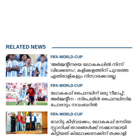
RELATED NEWS
FIFA-WORLD-CUP
'അർജന്റീനയെ ലോകകപ്പിൽ നിന്ന്
വിലക്കണം'; കളിക്കളത്തിന് പുറത്തെ
എതിരാളികളും നിസാരക്കാരല്ല
FIFA-WORLD-CUP
ലോകകപ്പ് ഫൈനലിന് ഒരു 'റീമാച്ച്';
അര്‍ജന്റീന - സ്‌പെയിന്‍ ഫൈനലിസിമ
പോരാട്ടം നവംബറില്‍
FIFA-WORLD-CUP
വേറിട്ട കീഴ്‌‌വഴക്കം,​ ലോകകപ്പ് നേടിയ
സ്പാനിഷ് താരങ്ങൾക്ക് സമ്മാനമായി
കിട്ടിയത് കിലോക്കണക്കിന് തക്കാളി