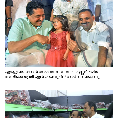
എജ്യുക്കേഷനൽ അംബാസഡറായ എസ്തർ മരിയ
ടോമിയെ മന്ത്രി എൻ.ഷംസുദ്ദീൻ അഭിനന്ദിക്കുന്നു.