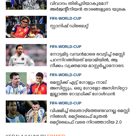
വിവാദം തിരിച്ചടിയാകുമോ?
അർജന്റീനിയൻ താരങ്ങളുടെ യുകെ
വിസ റദ്ദാക്കുമെന്ന് റിപ്പോർട്ട്
FIFA-WORLD-CUP
സ്പാനിഷ് ഡിലൈറ്റ്
FIFA-WORLD-CUP
നോട്ടമിട്ട വമ്പന്‍മാരെ വെട്ടിച്ച് മെസ്സി
പറന്നിറങ്ങിയത് മയാമിയില്‍, ആ
നീക്കം വ്യക്തമായ മാസ്റ്റര്‍പ്ലാനോടെ
FIFA-WORLD-CUP
മെസ്സിക്ക് എട്ട് ഗോളും നാല്
അസിസ്റ്റും, ഒരു ഗോളോ അസിസ്‌റ്റോ
ഇല്ലാത്ത റോഡ്രിക്ക് ഗോള്‍ഡന്‍
ബോള്‍, എങ്ങനെ?
FIFA-WORLD-CUP
വിഷമിച്ച് തലതാഴ്‌ത്തേണ്ടവനല്ല മെസ്സി
നിങ്ങള്‍; മെറ്റ്‌ലൈഫ് മുതല്‍
മെറ്റ്‌ലൈഫ് വരെ നിറഞ്ഞാടിയ 2.0