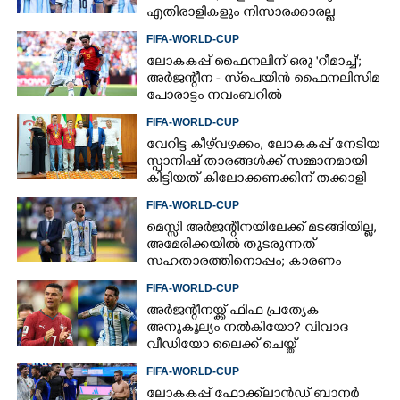
എതിരാളികളും നിസാരക്കാരല്ല
FIFA-WORLD-CUP
ലോകകപ്പ് ഫൈനലിന് ഒരു 'റീമാച്ച്';
അര്‍ജന്റീന - സ്‌പെയിന്‍ ഫൈനലിസിമ
പോരാട്ടം നവംബറില്‍
FIFA-WORLD-CUP
വേറിട്ട കീഴ്‌‌വഴക്കം,​ ലോകകപ്പ് നേടിയ
സ്പാനിഷ് താരങ്ങൾക്ക് സമ്മാനമായി
കിട്ടിയത് കിലോക്കണക്കിന് തക്കാളി
FIFA-WORLD-CUP
മെസ്സി അര്‍ജന്റീനയിലേക്ക് മടങ്ങിയില്ല,
അമേരിക്കയില്‍ തുടരുന്നത്
സഹതാരത്തിനൊപ്പം; കാരണം
അറിയിച്ച് എഎഫ്എ
FIFA-WORLD-CUP
അർജന്റീനയ്ക്ക് ഫിഫ പ്രത്യേക
അനുകൂല്യം നൽകിയോ? വിവാദ
വീഡിയോ ലൈക്ക് ചെയ്ത്
റൊണാൾഡോ
FIFA-WORLD-CUP
ലോകകപ്പ് ഫോക്ക്‌ലാൻഡ് ബാനർ