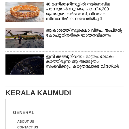
48 മണിക്കൂറിനുള്ളിൽ സ്വർണവില
പറന്നുയർന്നു; ഒരു പവന് 4,200
രൂപയുടെ വർദ്ധനവ്, വിവാഹ
സീസണിൽ കനത്ത തിരിച്ചടി
ആകാശത്ത് സുരക്ഷാ വീഴ്‌ച: ട്രംപിന്റെ
കോ‌പ്‌റ്ററിനരികെ യാത്രാവിമാനം
ഇനി അഞ്ചുദിവസം മാത്രം; ലോകം
കാത്തിരുന്ന ആ അത്ഭുതം
സംഭവിക്കും, കരുതലോടെ വിദഗ്ധർ
KERALA KAUMUDI
GENERAL
ABOUT US
CONTACT US