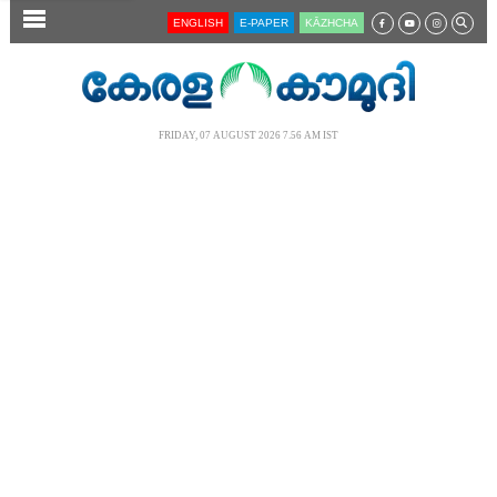
SECTIONS
ENGLISH
E-PAPER
KĀZHCHA
HOME
LATEST
FRIDAY, 07 AUGUST 2026 7.56 AM IST
AUDIO
NOTIFIED NEWS
POLL
KERALA
LOCAL
NEWS 360
CASE DIARY