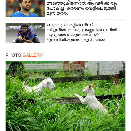
അടഞ്ഞുകിടന്നാൽ ആ വഴി ആരും
പോകില്ല'; കാരണം വെളിപ്പെടുത്തി
മുൻ താരം
'ബുംറ ക്രിക്കറ്റിൽ നിന്ന്
വിട്ടുനിൽക്കണം, ഇല്ലെങ്കിൽ സ്ഥിതി
കൂടുതൽ ഗുരുതരമാകും';
മുന്നറിയിപ്പുമായി മുൻ താരം
PHOTO
GALLERY