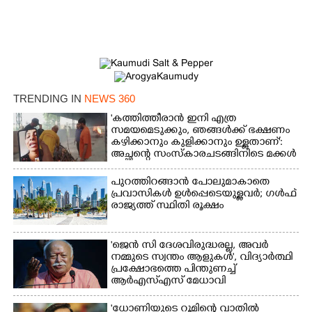
×
Share this link
TRENDING IN
NEWS 360
Copy Link
'കത്തിത്തീരാൻ ഇനി എത്ര
സമയമെടുക്കും, ഞങ്ങൾക്ക് ഭക്ഷണം
കഴിക്കാനും കുളിക്കാനും ഉള്ളതാണ്':
അച്ഛന്റെ സംസ്കാരചടങ്ങിനിടെ മക്കൾ
പുറത്തിറങ്ങാൻ പോലുമാകാതെ
പ്രവാസികൾ ഉൾപ്പെടെയുള്ളവർ; ഗൾഫ്
രാജ്യത്ത് സ്ഥിതി രൂക്ഷം
'ജെൻ സി ദേശവിരുദ്ധരല്ല, അവർ
നമ്മുടെ സ്വന്തം ആളുകൾ', വിദ്യാർത്ഥി
പ്രക്ഷോഭത്തെ പിന്തുണച്ച്
ആർഎസ്‌എസ് മേധാവി
'ധോണിയുടെ റൂമിന്റെ വാതിൽ