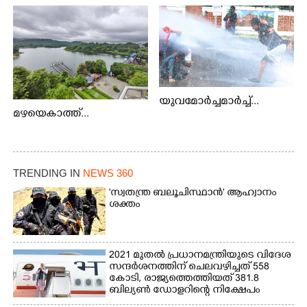
യുവമോർച്ചമാർച്ച്...
മഴയെകാത്ത്...
TRENDING IN
NEWS 360
'സ്വതന്ത്ര ബലൂചിസ്ഥാൻ' ആഹ്വാനം
ശക്തം
2021 മുതൽ പ്രധാനമന്ത്രിയുടെ വിദേശ
സന്ദർശനത്തിന് ചെലവഴിച്ചത് 558
കോടി, രാജ്യത്തെത്തിയത് 381.8
ബില്യൺ ഡോളറിന്റെ നിക്ഷേപം