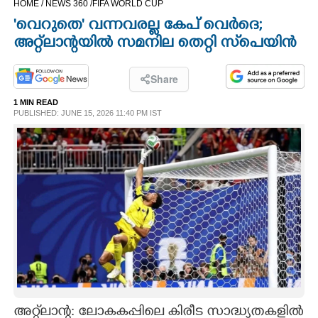
HOME /
NEWS 360 /
FIFA WORLD CUP
CINEMA
'വെറുതെ' വന്നവരല്ല കേപ് വെര്‍ദെ;
അറ്റ്‌ലാന്റയില്‍ സമനില തെറ്റി സ്‌പെയിന്‍
OPINION
Share
PHOTOS
1 MIN READ
PUBLISHED: JUNE 15, 2026 11:40 PM IST
LIFESTYLE
SPIRITUAL
INFO+
ART
ASTRO
അറ്റ്‌ലാന്റ: ലോകകപ്പിലെ കിരീട സാദ്ധ്യതകളില്‍