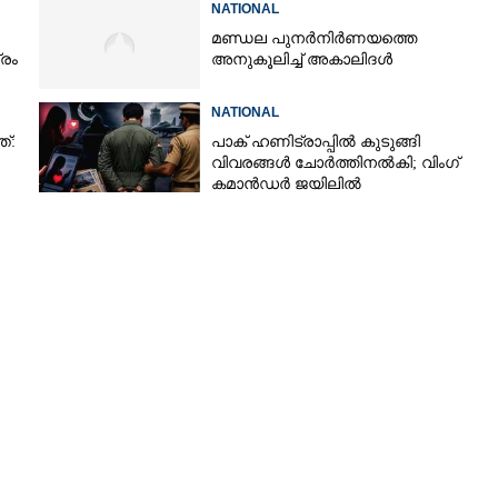
NATIONAL
മണ്ഡല പുനർനിർണയത്തെ
്രം
അനുകൂലിച്ച് അകാലിദൾ
NATIONAL
ത്:
പാക് ഹണിട്രാപ്പിൽ കുടുങ്ങി
വിവരങ്ങൾ ചോർത്തിനൽകി;​ വിംഗ്
കമാൻഡർ ജയിലിൽ