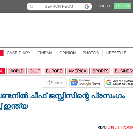
ENGLISH |
KĀZHCHA
CASE DIARY
CINEMA
OPINION
PHOTOS
LIFESTYLE
AL
WORLD
GULF
EUROPE
AMERICA
SPORTS
BUSINES
Share
്ടനിൽ ചീഫ് ജസ്റ്റിസിന്റെ പ്രസംഗം
 ഇന്ത്യ
READ
ENGLISH VERS