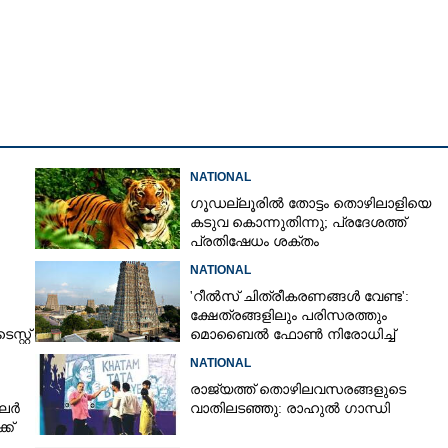
Copy Link
െരുമാറ്റം': ലണ്ടനിൽ
്റെ പ്രസംഗം
തിൽ വിമർശിച്ച് ഇന്ത്യ
NATIONAL
ഗൂഡല്ലൂരിൽ തോട്ടം തൊഴിലാളിയെ
കടുവ കൊന്നുതിന്നു; പ്രദേശത്ത്
പ്രതിഷേധം ശക്തം
NATIONAL
'റീൽസ് ചിത്രീകരണങ്ങൾ വേണ്ട':
ക്ഷേത്രങ്ങളിലും പരിസരത്തും
്റ്റ്
മൊബൈൽ ഫോൺ നിരോധിച്ച്
തമിഴ്നാട് സർക്കാർ
NATIONAL
രാജ്യത്ത് തൊഴിലവസരങ്ങളുടെ
ിലർ
വാതിലടഞ്ഞു: രാഹുൽ ഗാന്ധി
്ക്