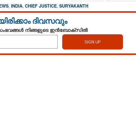
NEWS
,
INDIA
,
CHIEF JUSTICE
,
SURYAKANTH
യിരിക്കാം ദിവസവും
 സംഭവങ്ങൾ നിങ്ങളുടെ ഇൻബോക്സിൽ
Watch More
Share this link