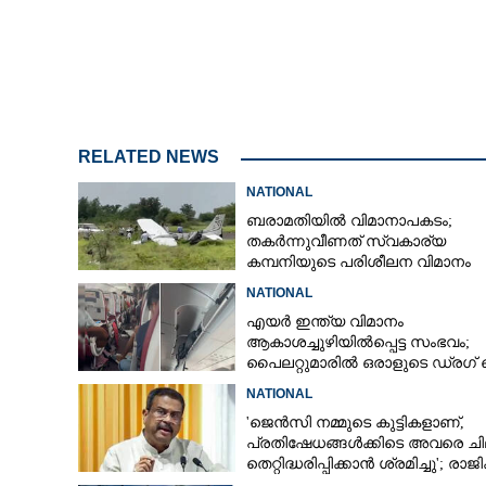
'അപമാനകരമായ പ
ചീഫ് ജസ്റ്റിസിന
തടസപ്പെടുത്തിയ
RELATED NEWS
NATIONAL
ബരാമതിയിൽ വിമാനാപകടം;
തകർന്നുവീണത് സ്വകാര്യ
കമ്പനിയുടെ പരിശീലന വിമാനം
NATIONAL
എയർ ഇന്ത്യ വിമാനം
ആകാശച്ചുഴിയിൽപ്പെട്ട സംഭവം;
പൈലറ്റുമാരിൽ ഒരാളുടെ ഡ്രഗ് ടെസ
ഫലം പോസിറ്റീവ്
NATIONAL
'ജെൻസി നമ്മുടെ കുട്ടികളാണ്,
പ്രതിഷേധങ്ങൾക്കിടെ അവരെ ച
തെറ്റിദ്ധരിപ്പിക്കാൻ ശ്രമിച്ചു'; രാജിക
ശേഷം ആദ്യമായി പ്രതികരിച്ച്