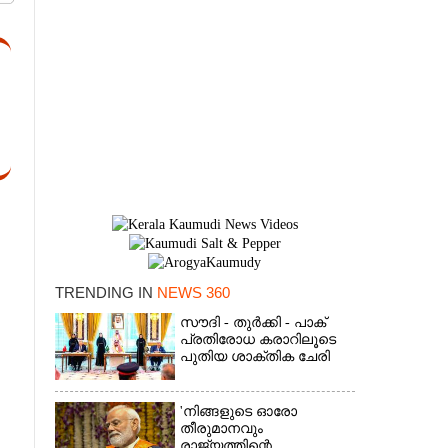
TRENDING IN
NEWS 360
×
സൗദി - തുർക്കി - പാക്
പ്രതിരോധ കരാറിലൂടെ
പുതിയ ശാക്തിക ചേരി
'നിങ്ങളുടെ ഓരോ
തീരുമാനവും
രാജ്യത്തിന്റെ