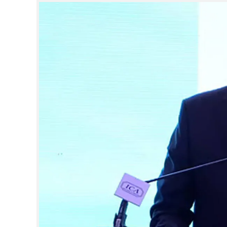
CINEMA
OPINION
PHOTOS
LIFESTYLE
SPIRITUAL
INFO+
ART
ASTRO