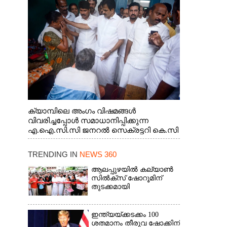
ജനറൽ സെക്രട്ടറി കെ.സി
വേണുഗോപാൽ എം.പി കുരുന്നിനെ
എടുത്ത് ലാളിച്ചപ്പോൾ. സഹകരണ-
എക്സൈസ് വകുപ്പ് മന്ത്രി എം. ലിജു,
കൃഷിവകുപ്പ് മന്ത്രി ടി. സിദ്ദിഖ്, റെജി
ചെറിയാൻ എം. എൽ. എ എന്നിവർ സമീപം
ക്യാമ്പിലെ അംഗം വിഷമങ്ങൾ
വിവരിച്ചപ്പോൾ സമാധാനിപ്പിക്കുന്ന
എ.ഐ.സി.സി ജനറൽ സെക്രട്ടറി കെ.സി
വേണുഗോപാൽ എം.പി. സഹകരണ-
എക്സൈസ് വകുപ്പ് മന്ത്രി എം. ലിജു,
TRENDING IN
NEWS 360
എന്നിവർ
ആലപ്പുഴയിൽ കല്യാൺ
സിൽക്‌സ് ഷോറൂമിന്
തുടക്കമായി
ഇന്ത്യയ്ക്കടക്കം 100
ശതമാനം തീരുവ ഷോക്കിന്