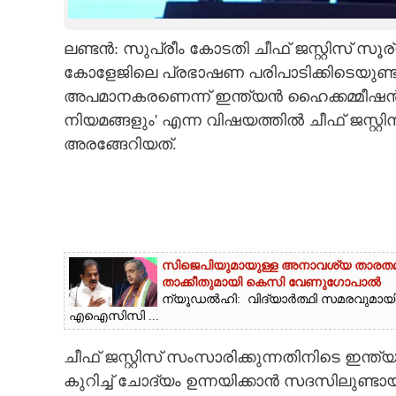
CARTOONS
ലണ്ടൻ: സുപ്രീം കോടതി ചീഫ് ജസ്റ്റിസ് സൂര്
കോളേജിലെ പ്രഭാഷണ പരിപാടിക്കിടെയുണ്
LITERATURE
അപമാനകരണെന്ന് ഇന്ത്യൻ ഹൈക്കമ്മീഷൻ. 
നിയമങ്ങളും' എന്ന വിഷയത്തിൽ ചീഫ് ജസ്റ്
ZOOM
അരങ്ങേറിയത്.
CONTACT US
സിജെപിയുമായുള്ള അനാവശ്യ താരതമ്യ
താക്കീതുമായി കെസി വേണുഗോപാൽ
ന്യൂഡൽഹി: വിദ്യാർത്ഥി സമരവുമായി 
എഐസിസി ...
ചീഫ് ജസ്റ്റിസ് സംസാരിക്കുന്നതിനിടെ ഇന
കുറിച്ച് ചോദ്യം ഉന്നയിക്കാൻ സദസിലുണ്ടായ