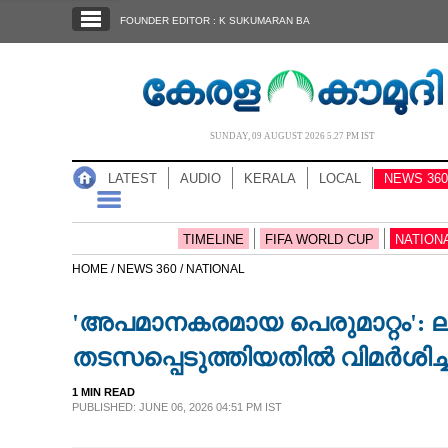
SECTIONS
FOUNDER EDITOR : K SUKUMARAN BA
HOME
LATEST
AUDIO
SUNDAY, 09 AUGUST 2026 5.27 PM IST
NOTIFIED NEWS
LATEST
AUDIO
KERALA
LOCAL
NEWS 360
POLL
KERALA
TIMELINE
FIFA WORLD CUP
NATION
HOME /
NEWS 360 /
NATIONAL
LOCAL
'അപമാനകരമായ പെരുമാറ്റം': ലണ
NEWS 360
തടസപ്പെടുത്തിയതിൽ വിമർശിച്ച്
1 MIN READ
CASE DIARY
PUBLISHED: JUNE 06, 2026 04:51 PM IST