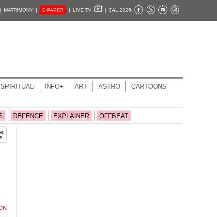
|
MATRIMONY |
E-PAPER
|
LIVE TV
|
CAL 2026
SPIRITUAL
INFO+
ART
ASTRO
CARTOONS
S
DEFENCE
EXPLAINER
OFFBEAT
ION