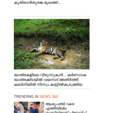
കുതിരാൻതുരങ്ക മുഖത്ത്...
യാത്രകളിലെ വിരുന്നുകാർ .. കർണാടക
യാത്രക്കിടയിൽ വയനാട് അതിർത്തി
കബിനിയിൽ നിന്നും കണ്ണിൽകുടുങ്ങിയ
കടുവ.
TRENDING IN
NEWS 360
ആശുപത്രി വരെ
എത്തിയില്ല:
സ്കൂട്ടറിലിരുന്ന് പ്രസവിച്ച്