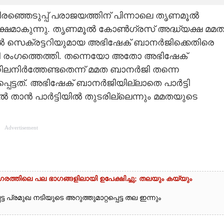
ഞ്ഞെടുപ്പ് പരാജയത്തിന് പിന്നാലെ തൃണമൂൽ
്ഷമാകുന്നു. തൃണമൂൽ കോൺഗ്രസ് അദ്ധ്യക്ഷ മമ
 സെക്രട്ടറിയുമായ അഭിഷേക് ബാനർജിക്കെതിരെ
ി രംഗത്തെത്തി. തന്നെയോ അതോ അഭിഷേക്
നിർത്തേണ്ടതെന്ന് മമത ബാനർജി തന്നെ
െട്ടത്. അഭിഷേക് ബാനർജിയില്ലാതെ പാർട്ടി
ിൽ താൻ പാർട്ടിയിൽ തുടരില്ലെന്നും മമതയുടെ
Advertisement
നഗരത്തിലെ പല ഭാഗങ്ങളിലായി ഉപേക്ഷിച്ചു; തലയും കയ്യും
പ്രമുഖ നടിയുടെ അറുത്തുമാറ്റപ്പെട്ട തല ഇന്നും