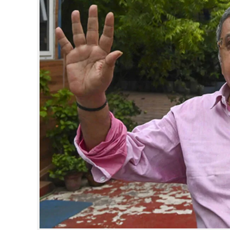
CINEMA
OPINION
PHOTOS
LIFESTYLE
SPIRITUAL
INFO+
ART
ASTRO