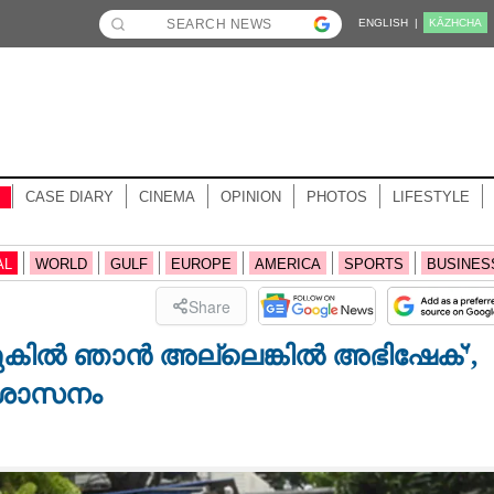
ENGLISH |
KĀZHCHA
CASE DIARY
CINEMA
OPINION
PHOTOS
LIFESTYLE
AL
WORLD
GULF
EUROPE
AMERICA
SPORTS
BUSINES
Share
നുകിൽ ഞാൻ അല്ലെങ്കിൽ അഭിഷേക്',
്യശാസനം