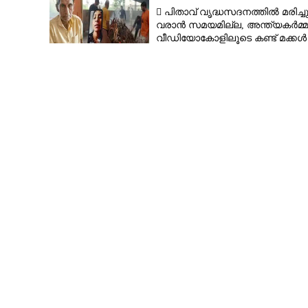
 പിതാവ് വൃദ്ധസദനത്തിൽ മരിച്ച
വരാൻ സമയമില്ല,​ അന്ത്യകർമ്മ
വീഡിയോകോളിലൂടെ കണ്ട് മക്കൾ