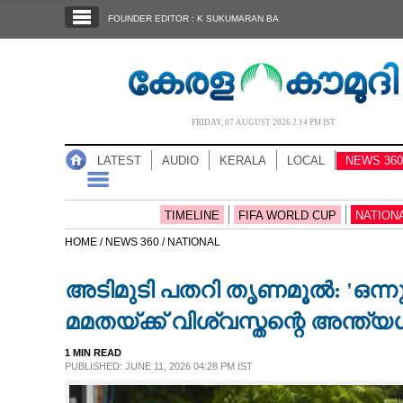
SECTIONS
FOUNDER EDITOR : K SUKUMARAN BA
HOME
LATEST
AUDIO
FRIDAY, 07 AUGUST 2026 2.14 PM IST
NOTIFIED NEWS
LATEST
AUDIO
KERALA
LOCAL
NEWS 360
POLL
KERALA
TIMELINE
FIFA WORLD CUP
NATION
HOME /
NEWS 360 /
NATIONAL
LOCAL
അടിമുടി പതറി തൃണമൂൽ: 'ഒന്
NEWS 360
മമതയ്ക്ക് വിശ്വസ്തന്റെ അന്ത
1 MIN READ
CASE DIARY
PUBLISHED: JUNE 11, 2026 04:28 PM IST