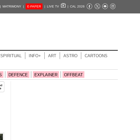
|
MATRIMONY |
E-PAPER
|
LIVE TV
|
CAL 2026
SPIRITUAL
INFO+
ART
ASTRO
CARTOONS
S
DEFENCE
EXPLAINER
OFFBEAT