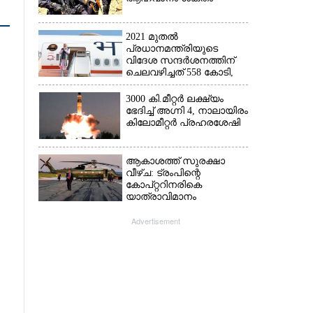
2021 മുതൽ
പ്രധാനമന്ത്രിയുടെ
വിദേശ സന്ദർശനത്തിന്
ചെലവഴിച്ചത് 558 കോടി,
രാജ്യത്തെത്തിയത് 381.8
ബില്യൺ ഡോളറിന്റെ
3000 കി.മീറ്റർ ലക്ഷ്യം
നിക്ഷേപം
ഭേദിച്ച് അഗ്നി 4, നാലായിരം
കിലോമീറ്റർ പ്രഹരശേഷി
ആകാശത്ത് സുരക്ഷാ
വീഴ്‌ച: ട്രംപിന്റെ
കോ‌പ്‌റ്ററിനരികെ
യാത്രാവിമാനം
Advertisement