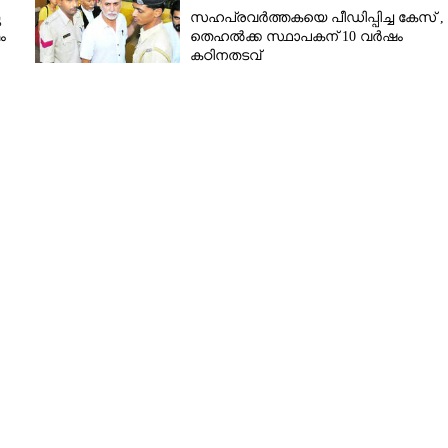
ു
സഹപ്രവർത്തകയെ പീഡിപ്പിച്ച കേസ് ,
ം
തെഹൽക്ക സ്ഥാപകന് 10 വർഷം
കഠിനതടവ്