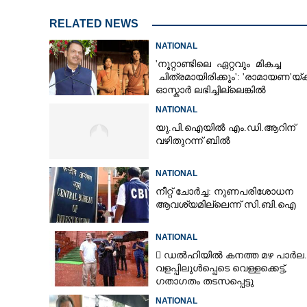
RELATED NEWS
NATIONAL
അടിമുടി പതറി 
'നൂറ്റാണ്ടിലെ ഏറ്റവും മികച്ച
ഞാൻ അല്ലെങ്കി
ചിത്രമായിരിക്കും': 'രാമായണ'യ്ക്
വിശ്വസ്തന്റെ 
ഓസ്കാ‌ർ ലഭിച്ചില്ലെങ്കിൽ
നിരാശനാകുമെന്ന് ദേവേന്ദ്ര
NATIONAL
ഫഡ്നാവിസ്
യു.പി.ഐയിൽ എം.ഡി.ആറിന്
വഴിതുറന്ന് ബിൽ
NATIONAL
നീറ്റ് ചോർച്ച: നുണപരിശോധന
ആവശ്യമില്ലെന്ന് സി.ബി.ഐ
NATIONAL
 ഡൽഹിയിൽ കനത്ത മഴ പാർല.
വളപ്പിലുൾപ്പെടെ വെള്ളക്കെട്ട്,
ഗതാഗതം തടസപ്പെട്ടു
NATIONAL