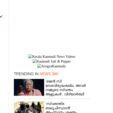
TRENDING IN
NEWS 360
×
'ജെൻ സി
ദേശവിരുദ്ധരല്ല, അവർ
നമ്മുടെ സ്വന്തം
ആളുകൾ', വിദ്യാർത്ഥി
പ്രക്ഷോഭത്തെ പിന്തുണച്ച്
ആർഎസ്‌എസ് മേധാവി
'സ്വതന്ത്ര
ബലൂചിസ്ഥാൻ'
ആഹ്വാനം ശക്തം