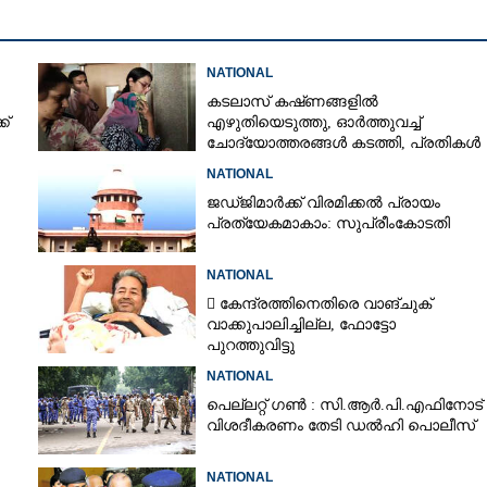
Copy Link
NATIONAL
തൃണമൂൽ: 'ഒന്നുകിൽ
കടലാസ് കഷ്‌ണങ്ങളിൽ
ൽ അഭിഷേക്', മമതയ്ക്ക്
ക്
എഴുതിയെടുത്തു, ഓർത്തുവച്ച്
അന്ത്യശാസനം
ചോദ്യോത്തരങ്ങൾ കടത്തി, പ്രതികൾ
നീറ്റ് ചോദ്യപേപ്പർ കടത്തിയതിങ്ങനെ
NATIONAL
ജഡ്‌ജിമാർക്ക് വിരമിക്കൽ പ്രായം
പ്രത്യേകമാകാം: സുപ്രീംകോടതി
NATIONAL
 കേന്ദ്രത്തിനെതിരെ വാങ്‌ചുക്
വാക്കുപാലിച്ചില്ല, ഫോട്ടോ
പുറത്തുവിട്ടു
NATIONAL
പെല്ലറ്റ് ഗൺ : സി.ആർ.പി.എഫിനോട്
വിശദീകരണം തേടി ഡൽഹി പൊലീസ്
NATIONAL