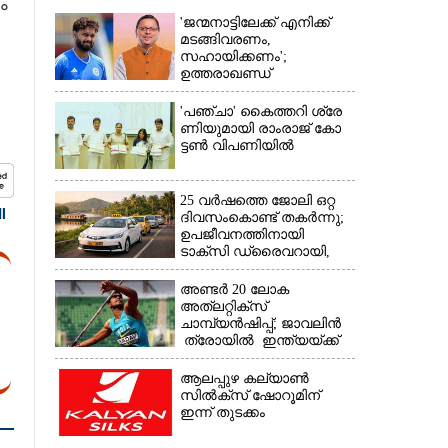
ം
'ജന്മനാട്ടിലേക്ക് എനിക്ക്
മടങ്ങിവരണം,
സഹായിക്കണം';
ഉത്തരാഖണ്ഡ്
മുഖ്യമന്ത്രിയോട്
അപേക്ഷയുമായി ഋഷഭ്
'​പ​ഞ്ചാ​'​ ​കൈ​ത്ത​റി​ ​ശ്രേ​
×
പന്ത്
ണി​യു​മാ​യി​ ​രാം​രാ​ജ് ​കോ​
ട്ടൺ വിപണിയിൽ
25 വർഷത്തെ ജോലി ഒറ്റ
I
ദിവസംകൊണ്ട് തകർന്നു;
ഉപജീവനത്തിനായി
ടാക്‌സി ഡ്രൈവറായി,​
അനുഭവം പങ്കുവച്ച് യുവതി
അണ്ടർ 20 ലോക
അത്‌ലറ്റിക്സ്
ചാമ്പ്യൻഷിപ്പ്; ജാവലിൻ
ത്രോയിൽ ഇന്ത്യയ്ക്ക്
വെള്ളി
ആലപ്പുഴ കല്യാൺ
സിൽക്‌സ് ഷോറൂമിന്
ഇന്ന് തുടക്കം