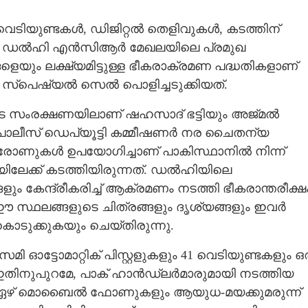
െടിയുണ്ടകൾ, ഡിജിറ്റൽ തെളിവുകൾ, കടത്തിന്
ത്തു. ഡൽഹി എൻസിആർ മേഖലയിലെ പ്രമുഖ
ളെയും ലക്ഷ്യമിട്ടുള്ള ഭീകരാക്രമണ പദ്ധതികളാണ്
്പെഷ്യൽ സെൽ പൊളിച്ചടുക്കിയത്.
രക്ഷണയിലാണ് ഷഹസാദ് ഭട്ടിയും അജ്‌മൽ
ി പൊലീസ് ഡെപ്യൂട്ടി കമ്മീഷണർ നര ചൈതന്യ
്രോണുകൾ ഉപയോഗിച്ചാണ് പാകിസ്ഥാനിൽ നിന്ന്
യിലേക്ക് കടത്തിയിരുന്നത്. ഡൽഹിയിലെ
ും കേന്ദ്രീകരിച്ച് ആക്രമണം നടത്തി ഭീകരാന്തരീക്ഷ
 ഈ സ്ഥലങ്ങളുടെ ചിത്രങ്ങളും ദൃശ്യങ്ങളും ഇവർ
ൊടുക്കുകയും ചെയ്തിരുന്നു.
ഓട്ടോമാറ്റിക് പിസ്റ്റളുകളും 41 വെടിയുണ്ടകളും ഒ
. ഇതിനുപുറമേ, പാക് ഹാൻഡ്‌ലർമാരുമായി നടത്തിയ
ങിയ ഏഴ് മൊബൈൽ ഫോണുകളും ആയുധ-മയക്കുമരുന്ന്