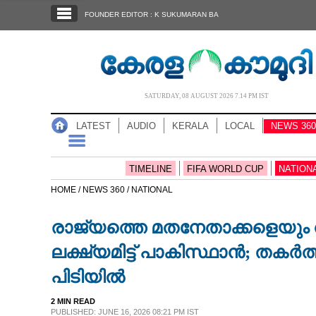
SECTIONS
FOUNDER EDITOR : K SUKUMARAN BA
HOME
LATEST
AUDIO
SATURDAY, 08 AUGUST 2026 7.14 PM IST
NOTIFIED NEWS
LATEST
AUDIO
KERALA
LOCAL
NEWS 360
POLL
KERALA
TIMELINE
FIFA WORLD CUP
NATION
HOME /
NEWS 360 /
NATIONAL
LOCAL
രാജ്യത്തെ മതനേതാക്കളെയും ത
NEWS 360
ലക്ഷ്യമിട്ട് പാകിസ്ഥാൻ; തക
പിടിയിൽ
CASE DIARY
2 MIN READ
PUBLISHED: JUNE 16, 2026 08:21 PM IST