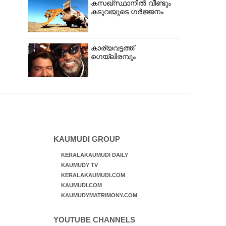
കസഖ്‌സ്ഥാനിൽ വീണ്ടും
കടുവയുടെ ഗർജ്ജനം
കാര്യവട്ടത്ത്
ഗെയ്‌ലിരമ്പും
KAUMUDI GROUP
KERALAKAUMUDI DAILY
KAUMUDY TV
KERALAKAUMUDI.COM
KAUMUDI.COM
KAUMUDYMATRIMONY.COM
YOUTUBE CHANNELS