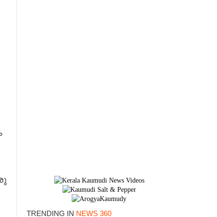
ം
രു
TRENDING IN
NEWS 360