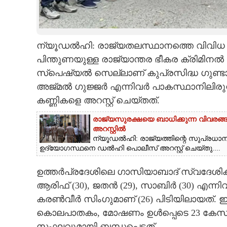
CARTOONS
ന്യൂഡൽഹി: രാജ്യതലസ്ഥാനത്തെ വിവിധ പ്
LITERATURE
പിന്തുണയുള്ള രാജ്യാന്തര ഭീകര ക്രിമ
സ്‌പെഷ്യൽ സെല്ലാണ് കുപ്രസിദ്ധ ഗുണ്ട
ZOOM
അജ്‌മൽ ഗുജ്ജർ എന്നിവർ പാകസ്ഥാനിലിരുന്ന
കണ്ണികളെ അറസ്റ്റ് ചെയ്തത്.
CONTACT US
രാജ്യസുരക്ഷയെ ബാധിക്കുന്ന വിവരങ
അറസ്റ്റിൽ
ന്യൂ‌ഡൽഹി: രാജ്യത്തിന്റെ സുപ്രധ
ഉദ്യോഗസ്ഥനെ ഡൽഹി പൊലീസ് അറസ്റ്റ് ചെയ്‌തു....
ഉത്തർപ്രദേശിലെ ഗാസിയാബാദ് സ്വദേശികളായ
ആരിഫ് (30), ജതൻ (29), സാബിർ (30) എന
കരൺവീർ സിംഗുമാണ് (26) പിടിയിലായത്. ഇത
കൊലപാതകം, മോഷണം ഉൾപ്പെടെ 23 കേസു
സംഘവുമായി ബന്ധപ്പെട്ടത്.