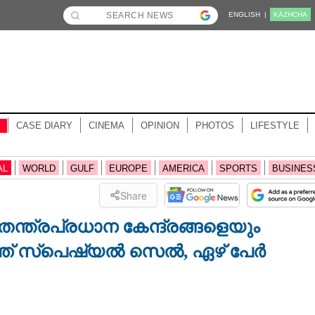
ENGLISH |
KĀZHCHA
CASE DIARY
CINEMA
OPINION
PHOTOS
LIFESTYLE
AL
WORLD
GULF
EUROPE
AMERICA
SPORTS
BUSINES
Share
ന്ത്രപ്രധാന കേന്ദ്രങ്ങളെയും
ർത്ത് സ്പെഷ്യൽ സെൽ, ഏഴ് പേർ