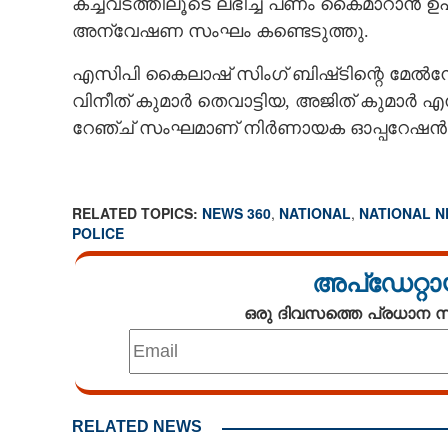
കച്ചവടത്തിലൂടെ ലഭിച്ച പണം കൈമാറാൻ ഉപയ
അന്വേഷണ സംഘം കണ്ടെടുത്തു.
എസിപി കൈലാഷ് സിംഗ് ബിഷ്‌ടിന്റെ മേൽന
വിനീത് കുമാർ തെവാട്ടിയ, അജിത് കുമാർ എ
റേഞ്ച് സംഘമാണ് നിർണായക ഓപ്പറേഷൻ പൂ
RELATED TOPICS:
NEWS 360
,
NATIONAL
,
NATIONAL 
POLICE
അപ്ഡേറ്റാ
ഒരു ദിവസത്തെ പ്രധാന
രാജ്യത്തെ മതനേതാക്കളെയും
തന്ത്രപ്രധാന ക
ലക്ഷ്യമിട്ട് പ
RELATED NEWS