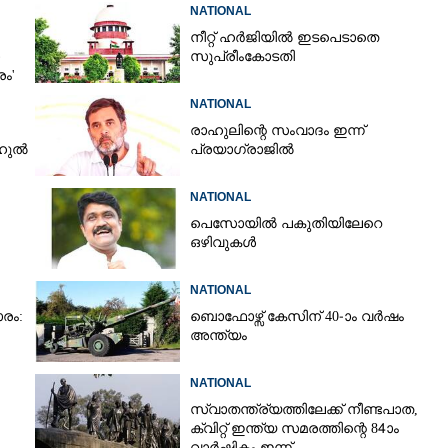
NATIONAL
നീറ്റ് ഹർജിയിൽ ഇടപെടാതെ
സുപ്രീംകോടതി
രം'
NATIONAL
രാഹുലിന്റെ സംവാദം ഇന്ന്
ാഹുൽ
പ്രയാഗ്‌രാജിൽ
NATIONAL
പെസോയിൽ പകുതിയിലേറെ
ഒഴിവുകൾ
NATIONAL
രം:
ബൊഫോഴ്സ് കേസിന് 40-ാം വ‌ർഷം
അന്ത്യം
NATIONAL
സ്വാതന്ത്ര്യത്തിലേക്ക് നീണ്ടപാത,
ക്വിറ്റ് ഇന്ത്യ സമരത്തിന്റെ 84ാം
വാർഷികം ഇന്ന്