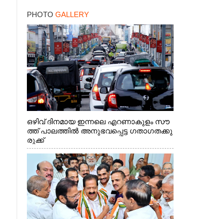
PHOTO
GALLERY
ഒഴിവ് ദിനമായ ഇന്നലെ എറണാകുളം സൗ
ത്ത് പാലത്തിൽ അനുഭവപ്പെട്ട ഗതാഗതക്കു
രുക്ക്