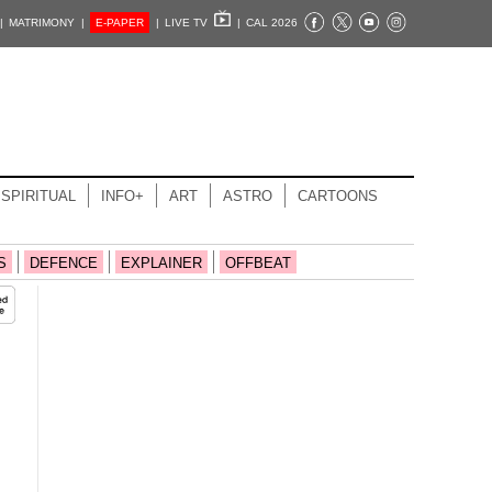
|
MATRIMONY |
E-PAPER
|
LIVE TV
|
CAL 2026
SPIRITUAL
INFO+
ART
ASTRO
CARTOONS
S
DEFENCE
EXPLAINER
OFFBEAT