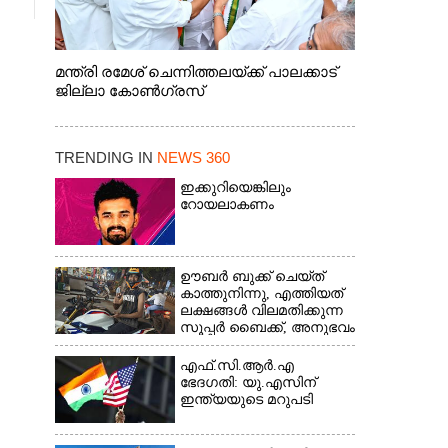
മന്ത്രി രമേശ് ചെന്നിത്തലയ്ക്ക് പാലക്കാട്
ജില്ലാ കോൺഗ്രസ്
TRENDING IN
NEWS 360
ഇക്കുറിയെങ്കിലും
റോയലാകണം
ഊബർ ബുക്ക് ചെയ്‌ത്
കാത്തുനിന്നു,​ എത്തിയത്
ലക്ഷങ്ങൾ വിലമതിക്കുന്ന
സൂപ്പർ ബൈക്ക്,​ അനുഭവം
പങ്കുവച്ച് യുവാവ്
എഫ്.സി.ആർ.എ
ഭേദഗതി: യു.എസിന്
ഇന്ത്യയുടെ മറുപടി