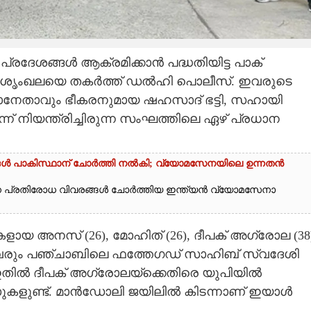
രദേശങ്ങൾ ആക്രമിക്കാൻ പദ്ധതിയിട്ട പാക്
ിനൽ ശൃംഖലയെ തകർത്ത് ഡൽഹി പൊലീസ്. ഇവരുടെ
ാനേതാവും ഭീകരനുമായ ഷഹസാദ് ഭട്ടി, സഹായി
് നിയന്ത്രിച്ചിരുന്ന സംഘത്തിലെ ഏഴ് പ്രധാന
്ങൾ പാകിസ്ഥാന് ചോ‌ർത്തി നൽകി; വ്യോമസേനയിലെ ഉന്നതൻ
ാന പ്രതിരോധ വിവരങ്ങൾ ചോർത്തിയ ഇന്ത്യൻ വ്യോമസേനാ
 അനസ് (26), മോഹിത് (26), ദീപക് അഗ്‌രോല (38)
്നിവരും പഞ്ചാബിലെ ഫത്തേഗഡ് സാഹിബ് സ്വദേശി
ിൽ ദീപക് അഗ്‌രോല‌യ്‌ക്കെതിരെ യുപിയിൽ
കളുണ്ട്. മാൻഡോലി ജയിലിൽ കിടന്നാണ് ഇയാൾ