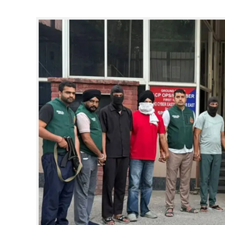
CINEMA
OPINION
PHOTOS
LIFESTYLE
SPIRITUAL
INFO+
ART
ASTRO