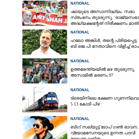
NATIONAL
ഷായുടെ അസാന്നിദ്ധ്യം: സഭാ
സ്‌തംഭനം തുടരുന്നു, 'രാജ്യസഭാ
അദ്ധ്യക്ഷന്റേത് നിരീക്ഷണം മാത്
NATIONAL
ഹലോ അങ്കിൾ,​ തന്റെ പ്രിയപ്പെട്ട
ബി.ജെ.പി നേതാവിനെ വിളിച്ച് ര
NATIONAL
ഉത്തരേന്ത്യയിൽ മഴ തുടരുന്നു,​
അസാമിൽ മരണം 97
NATIONAL
ട്രെയിനിലെ ഭക്ഷണ ഗുണനിലവാ
5.13 കോടി പിഴ
NATIONAL
ബിഗ് സല്യൂട്ട് ടോപ് ഗൺ ഭാവന,​
വ്യോമസേനയുടെ ഉന്നത പദവി
നേടുന്ന വനിത