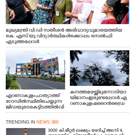
മുഖ്യമന്ത്രി വി.ഡി സതീശൻ അഭിവാദ്യവുമായെത്തിയ
കെ. എസ്.യു വിദ്യാർത്ഥികൾക്കൊപ്പം സെൽഫി
എടുത്തപ്പോൾ
കനത്ത മഴയ്ക്ക് മുന്നോടിയാ
എറണാകുളം ചാത്യാത്ത്
യി മാനം ഇരുണ്ടപ്പോൾ. എ
റോഡിൽ സ്ഥിതി ചെയ്യുന്ന
റണാകുളം മറൈൻഡ്രൈ
ജിഡയുടെ കെട്ടിടത്തിൽ വി
വിൽ നിന്നുള്ള കാഴ്ച
വിധ മേഖലകളിൽ പ്രാഗ
ത്ഭ്യം തെളിയിച്ച സ്ത്രീകളു
TRENDING IN
NEWS 360
ടെ ചിത്രങ്ങൾ
ചുവരിൽ പതിപ്പിച്ചപ്പോൾ
3000 കി.മീറ്റർ ലക്ഷ്യം ഭേദിച്ച് അഗ്നി 4,