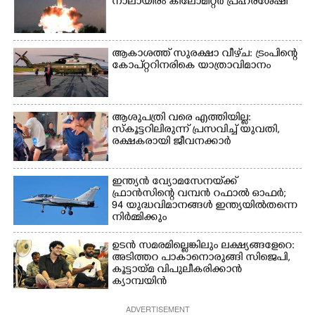
നാലായിരം കിലോമീറ്റർ പ്രഹരശേഷി
ആകാശത്ത് സുരക്ഷാ വീഴ്‌ച: ട്രംപിന്റെ
കോ‌പ്‌റ്ററിനരികെ യാത്രാവിമാനം
ആശുപത്രി വരെ എത്തിയില്ല:
സ്കൂട്ടറിലിരുന്ന് പ്രസവിച്ച് യുവതി,
രക്ഷകരായി ജീവനക്കാർ
ഇന്ത്യൻ വ്യോമസേനയ്‌ക്ക്
ഫ്രാൻസിന്റെ വമ്പൻ റഫാൽ ഓഫർ;
94 യുദ്ധവിമാനങ്ങൾ ഇന്ത്യയിൽതന്നെ
നിർ‌മ്മിക്കും
ഉടൻ സമരമില്ലെങ്കിലും ലക്ഷ്യങ്ങളേറെ:
അടിത്തറ പാകാനൊരുങ്ങി സിജെപി,​
കൂട്ടായ്മ വിപുലീകരിക്കാൻ
ക്യാമ്പയിൻ
ADVERTISEMENT