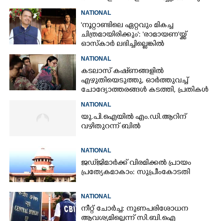
കയ്യും കണ്ടെത്താനാകാതെ പൊലീസ്
NATIONAL
'നൂറ്റാണ്ടിലെ ഏറ്റവും മികച്ച
ചിത്രമായിരിക്കും': 'രാമായണ'യ്ക്ക്
ഓസ്കാ‌ർ ലഭിച്ചില്ലെങ്കിൽ
നിരാശനാകുമെന്ന് ദേവേന്ദ്ര
NATIONAL
ഫഡ്നാവിസ്
കടലാസ് കഷ്‌ണങ്ങളിൽ
എഴുതിയെടുത്തു, ഓർത്തുവച്ച്
ചോദ്യോത്തരങ്ങൾ കടത്തി, പ്രതികൾ
നീറ്റ് ചോദ്യപേപ്പർ കടത്തിയതിങ്ങനെ
NATIONAL
യു.പി.ഐയിൽ എം.ഡി.ആറിന്
വഴിതുറന്ന് ബിൽ
NATIONAL
ജഡ്‌ജിമാർക്ക് വിരമിക്കൽ പ്രായം
പ്രത്യേകമാകാം: സുപ്രീംകോടതി
NATIONAL
നീറ്റ് ചോർച്ച: നുണപരിശോധന
ആവശ്യമില്ലെന്ന് സി.ബി.ഐ