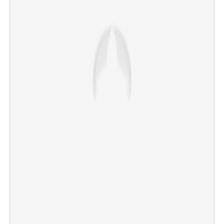
×
Share this link
Copy Link