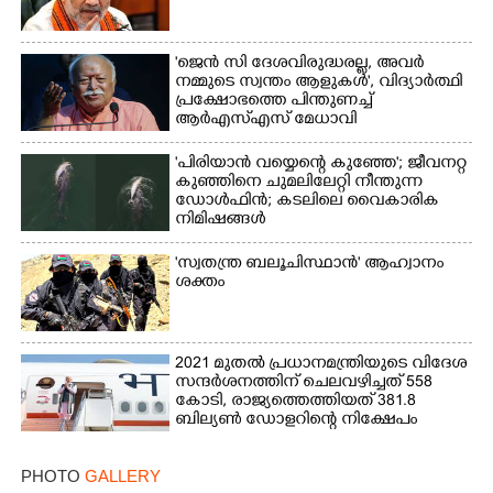
'ജെൻ സി ദേശവിരുദ്ധരല്ല, അവർ
നമ്മുടെ സ്വന്തം ആളുകൾ', വിദ്യാർത്ഥി
പ്രക്ഷോഭത്തെ പിന്തുണച്ച്
ആർഎസ്‌എസ് മേധാവി
'പിരിയാൻ വയ്യെന്റെ കുഞ്ഞേ'; ജീവനറ്റ
കുഞ്ഞിനെ ചുമലിലേറ്റി നീന്തുന്ന
ഡോൾഫിൻ; കടലിലെ വൈകാരിക
നിമിഷങ്ങൾ
'സ്വതന്ത്ര ബലൂചിസ്ഥാൻ' ആഹ്വാനം
ശക്തം
2021 മുതൽ പ്രധാനമന്ത്രിയുടെ വിദേശ
സന്ദർശനത്തിന് ചെലവഴിച്ചത് 558
കോടി, രാജ്യത്തെത്തിയത് 381.8
ബില്യൺ ഡോളറിന്റെ നിക്ഷേപം
PHOTO
GALLERY