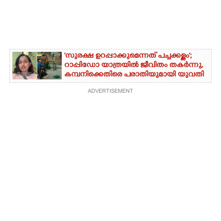
'സുരക്ഷ ഉറപ്പാക്കുമെന്നത് പച്ചക്കള്ളം';
റാപ്പിഡോ യാത്രയിൽ ജീവിതം തകർന്നു,
കമ്പനിക്കെതിരെ പരാതിയുമായി യുവതി
ADVERTISEMENT