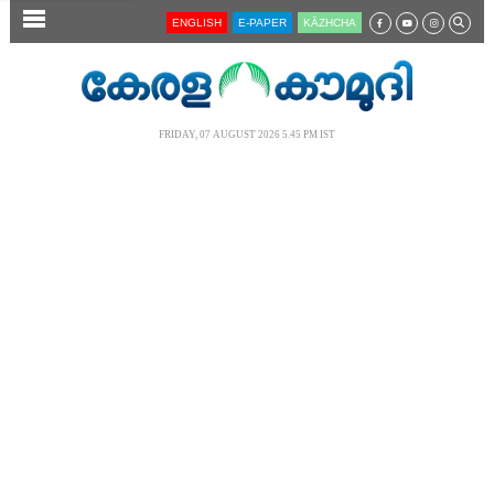
SECTIONS
ENGLISH
E-PAPER
KĀZHCHA
HOME
LATEST
FRIDAY, 07 AUGUST 2026 5.45 PM IST
AUDIO
NOTIFIED NEWS
POLL
KERALA
LOCAL
NEWS 360
CASE DIARY