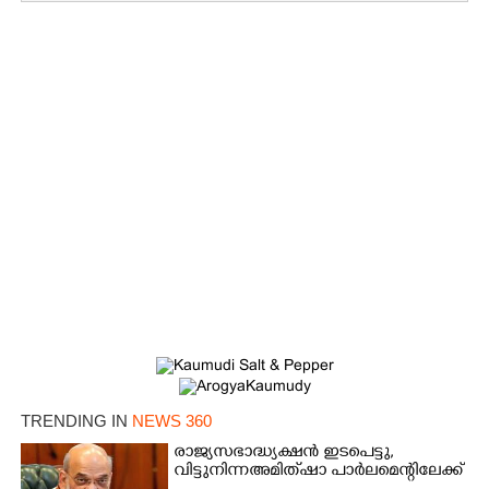
TRENDING IN
NEWS 360
രാജ്യസഭാദ്ധ്യക്ഷൻ ഇടപെട്ടു,
വിട്ടുനിന്ന അമിത് ഷാ പാർലമെന്റിലേക്ക്