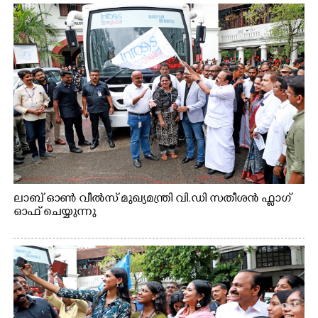
ലാബ് ഓൺ വീൽസ് മുഖ്യമന്ത്രി വി.ഡി സതീശൻ ഫ്ലാഗ്
ഓഫ് ചെയ്യുന്നു