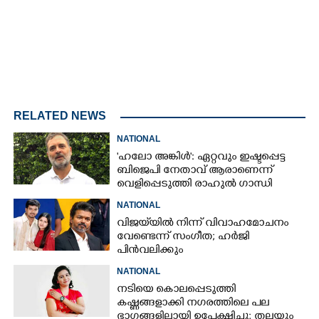
RELATED NEWS
NATIONAL
'ഹലോ അങ്കിൾ': ഏറ്റവും ഇഷ്ടപ്പെട്ട
ബിജെപി നേതാവ് ആരാണെന്ന്
വെളിപ്പെടുത്തി രാഹുൽ ഗാന്ധി
NATIONAL
വിജയ്‌യിൽ നിന്ന് വിവാഹമോചനം
വേണ്ടെന്ന് സംഗീത; ഹർജി
പിൻവലിക്കും
NATIONAL
നടിയെ കൊലപ്പെടുത്തി
കഷ്ണങ്ങളാക്കി നഗരത്തിലെ പല
ഭാഗങ്ങളിലായി ഉപേക്ഷിച്ചു; തലയും