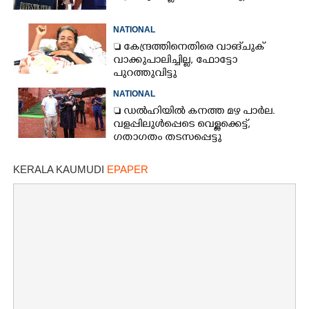
NATIONAL
 കേന്ദ്രത്തിനെതിരെ വാങ്‌ചുക്
വാക്കുപാലിച്ചില്ല, ഫോട്ടോ
പുറത്തുവിട്ടു
NATIONAL
 ഡൽഹിയിൽ കനത്ത മഴ പാർല.
വളപ്പിലുൾപ്പെടെ വെള്ളക്കെട്ട്,
ഗതാഗതം തടസപ്പെട്ടു
KERALA KAUMUDI
EPAPER