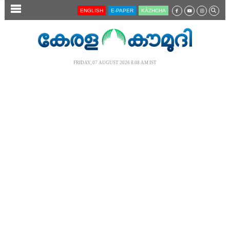
SECTIONS
ENGLISH
E-PAPER
KĀZHCHA
HOME
LATEST
FRIDAY, 07 AUGUST 2026 8.08 AM IST
AUDIO
NOTIFIED NEWS
POLL
KERALA
LOCAL
NEWS 360
CASE DIARY