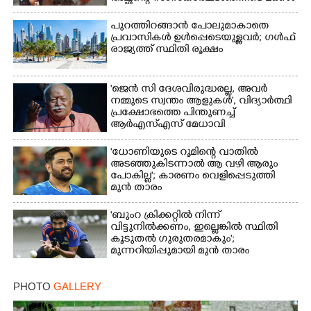
പുറത്തിറങ്ങാൻ പോലുമാകാതെ
പ്രവാസികൾ ഉൾപ്പെടെയുള്ളവർ; ഗൾഫ്
രാജ്യത്ത് സ്ഥിതി രൂക്ഷം
'ജെൻ സി ദേശവിരുദ്ധരല്ല, അവർ
നമ്മുടെ സ്വന്തം ആളുകൾ', വിദ്യാർത്ഥി
പ്രക്ഷോഭത്തെ പിന്തുണച്ച്
ആർഎസ്‌എസ് മേധാവി
'ധോണിയുടെ റൂമിന്റെ വാതിൽ
അടഞ്ഞുകിടന്നാൽ ആ വഴി ആരും
പോകില്ല'; കാരണം വെളിപ്പെടുത്തി
മുൻ താരം
'ബുംറ ക്രിക്കറ്റിൽ നിന്ന്
വിട്ടുനിൽക്കണം, ഇല്ലെങ്കിൽ സ്ഥിതി
കൂടുതൽ ഗുരുതരമാകും';
മുന്നറിയിപ്പുമായി മുൻ താരം
PHOTO
GALLERY