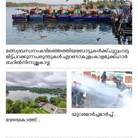
മത്സ്യബന്ധനം കഴിഞ്ഞെത്തിയ ബോട്ടുകൾക്ക് ചുറ്റും വട്ട
മിട്ട് പറക്കുന്ന പരുന്തുകൾ. എറണാകുളം കാളമുക്ക് ഹാർ
ബറിൽ നിന്നുള്ള കാഴ്ച
യുവമോർച്ചമാർച്ച്...
മഴയെകാത്ത്...