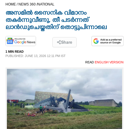
HOME /
NEWS 360 /
NATIONAL
CINEMA
അസമിൽ സൈനിക വിമാനം
തകർന്നുവീണു, തീ പടർന്നത്
OPINION
ലാൻഡുചെയ്തതിന് തൊട്ടുപിന്നാലെ
PHOTOS
Share
1 MIN READ
LIFESTYLE
PUBLISHED: JUNE 13, 2026 12:11 PM IST
READ
ENGLISH VERSION
SPIRITUAL
INFO+
ART
ASTRO