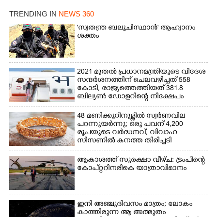
TRENDING IN
NEWS 360
'സ്വതന്ത്ര ബലൂചിസ്ഥാൻ' ആഹ്വാനം
ശക്തം
2021 മുതൽ പ്രധാനമന്ത്രിയുടെ വിദേശ
സന്ദർശനത്തിന് ചെലവഴിച്ചത് 558
കോടി, രാജ്യത്തെത്തിയത് 381.8
ബില്യൺ ഡോളറിന്റെ നിക്ഷേപം
48 മണിക്കൂറിനുള്ളിൽ സ്വർണവില
പറന്നുയർന്നു; ഒരു പവന് 4,200
രൂപയുടെ വർദ്ധനവ്, വിവാഹ
സീസണിൽ കനത്ത തിരിച്ചടി
ആകാശത്ത് സുരക്ഷാ വീഴ്‌ച: ട്രംപിന്റെ
കോ‌പ്‌റ്ററിനരികെ യാത്രാവിമാനം
ഇനി അഞ്ചുദിവസം മാത്രം; ലോകം
കാത്തിരുന്ന ആ അത്ഭുതം