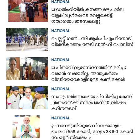
NATIONAL
 ഡൽഹിയിൽ കനത്ത മഴ പാർല.
വളപ്പിലുൾപ്പെടെ വെള്ളക്കെട്ട്,
ഗതാഗതം തടസപ്പെട്ടു
NATIONAL
പെല്ലറ്റ് ഗൺ : സി.ആർ.പി.എഫിനോട്
വിശദീകരണം തേടി ഡൽഹി പൊലീസ്
NATIONAL
 പിതാവ് വൃദ്ധസദനത്തിൽ മരിച്ചു
വരാൻ സമയമില്ല,​ അന്ത്യകർമ്മം
വീഡിയോകോളിലൂടെ കണ്ട് മക്കൾ
NATIONAL
സഹപ്രവർത്തകയെ പീഡിപ്പിച്ച കേസ്
, തെഹൽക്ക സ്ഥാപകന് 10 വർഷം
കഠിനതടവ്
NATIONAL
പ്രധാനമന്ത്രിയുടെ വിദേശയാത്ര:
ചെലവ് 558 കോടി; നേട്ടം 38190 കോടി
ഡോളർ നിക്ഷേപം