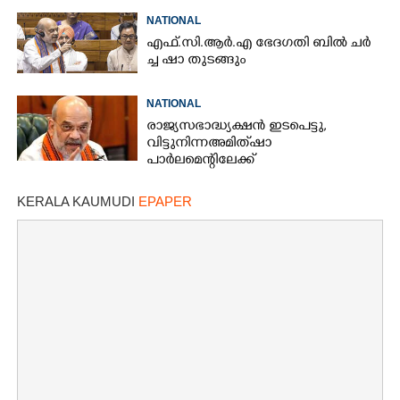
NATIONAL
എ​ഫ്.​സി.​ആ​ർ.​എ​ ​ഭേ​ദ​ഗ​തി​ ​ബിൽ ച​ർ​
ച്ച​ ​ഷാ​ ​തുടങ്ങും
NATIONAL
രാജ്യസഭാദ്ധ്യക്ഷൻ ഇടപെട്ടു,
വിട്ടുനിന്ന അമിത് ഷാ
പാർലമെന്റിലേക്ക്
KERALA KAUMUDI
EPAPER