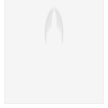
×
Share this link
Copy Link