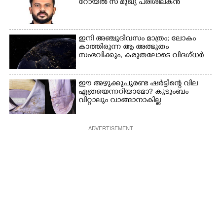
റോയൽ സ് മുഖ്യ പരിശീലകൻ
ഇനി അഞ്ചുദിവസം മാത്രം; ലോകം
കാത്തിരുന്ന ആ അത്ഭുതം
സംഭവിക്കും, കരുതലോടെ വിദഗ്ധർ
ഈ അഴുക്കുപുരണ്ട ഷർട്ടിന്റെ വില
എത്രയെന്നറിയാമോ? കുടുംബം
വിറ്റാലും വാങ്ങാനാകില്ല
ADVERTISEMENT