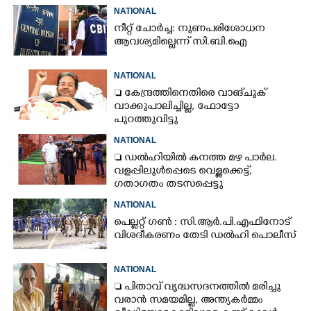
NATIONAL
നീറ്റ് ചോർച്ച: നുണപരിശോധന
ആവശ്യമില്ലെന്ന് സി.ബി.ഐ
NATIONAL
 കേന്ദ്രത്തിനെതിരെ വാങ്‌ചുക്
വാക്കുപാലിച്ചില്ല, ഫോട്ടോ
പുറത്തുവിട്ടു
NATIONAL
 ഡൽഹിയിൽ കനത്ത മഴ പാർല.
വളപ്പിലുൾപ്പെടെ വെള്ളക്കെട്ട്,
ഗതാഗതം തടസപ്പെട്ടു
NATIONAL
പെല്ലറ്റ് ഗൺ : സി.ആർ.പി.എഫിനോട്
വിശദീകരണം തേടി ഡൽഹി പൊലീസ്
NATIONAL
 പിതാവ് വൃദ്ധസദനത്തിൽ മരിച്ചു
വരാൻ സമയമില്ല,​ അന്ത്യകർമ്മം