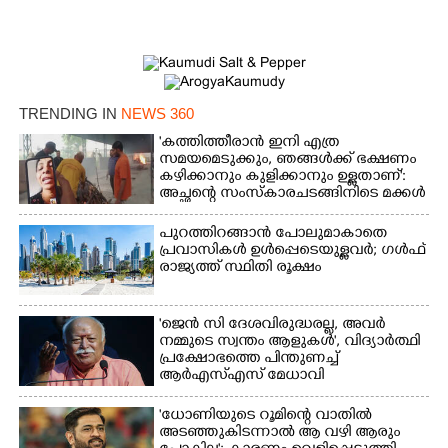
TRENDING IN
NEWS 360
'കത്തിത്തീരാൻ ഇനി എത്ര
സമയമെടുക്കും, ഞങ്ങൾക്ക് ഭക്ഷണം
കഴിക്കാനും കുളിക്കാനും ഉള്ളതാണ്':
അച്ഛന്റെ സംസ്കാരചടങ്ങിനിടെ മക്കൾ
പുറത്തിറങ്ങാൻ പോലുമാകാതെ
പ്രവാസികൾ ഉൾപ്പെടെയുള്ളവർ; ഗൾഫ്
രാജ്യത്ത് സ്ഥിതി രൂക്ഷം
'ജെൻ സി ദേശവിരുദ്ധരല്ല, അവർ
നമ്മുടെ സ്വന്തം ആളുകൾ', വിദ്യാർത്ഥി
പ്രക്ഷോഭത്തെ പിന്തുണച്ച്
ആർഎസ്‌എസ് മേധാവി
'ധോണിയുടെ റൂമിന്റെ വാതിൽ
അടഞ്ഞുകിടന്നാൽ ആ വഴി ആരും