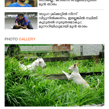
പോകില്ല'; കാരണം വെളിപ്പെടുത്തി
മുൻ താരം
'ബുംറ ക്രിക്കറ്റിൽ നിന്ന്
വിട്ടുനിൽക്കണം, ഇല്ലെങ്കിൽ സ്ഥിതി
കൂടുതൽ ഗുരുതരമാകും';
മുന്നറിയിപ്പുമായി മുൻ താരം
PHOTO
GALLERY