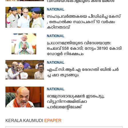
വീഡിയോകോളിലൂടെ കണ്ട് മക്കൾ
NATIONAL
സഹപ്രവർത്തകയെ പീഡിപ്പിച്ച കേസ്
, തെഹൽക്ക സ്ഥാപകന് 10 വർഷം
കഠിനതടവ്
NATIONAL
പ്രധാനമന്ത്രിയുടെ വിദേശയാത്ര:
ചെലവ് 558 കോടി; നേട്ടം 38190 കോടി
ഡോളർ നിക്ഷേപം
NATIONAL
എ​ഫ്.​സി.​ആ​ർ.​എ​ ​ഭേ​ദ​ഗ​തി​ ​ബിൽ ച​ർ​
ച്ച​ ​ഷാ​ ​തുടങ്ങും
NATIONAL
രാജ്യസഭാദ്ധ്യക്ഷൻ ഇടപെട്ടു,
വിട്ടുനിന്ന അമിത് ഷാ
പാർലമെന്റിലേക്ക്
KERALA KAUMUDI
EPAPER