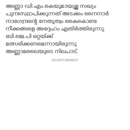
അണ്ണാ ഡി.എം.കെയുമായുള്ള സഖ്യം
പുനഃസ്ഥാപിക്കുന്നത് അടക്കം നൈനാർ
നാഗേന്ദ്രന്റെ നേതൃത്വം കൈകൊണ്ട
നീക്കങ്ങളെ അദ്ദേഹം എതിർത്തിരുന്നു.
ബി.ജെ.പി ഒറ്റയ്‌ക്ക്
മത്സരിക്കണമെന്നായിരുന്നു
അണ്ണാമലൈയുടെ നിലപാട്.
ADVERTISEMENT