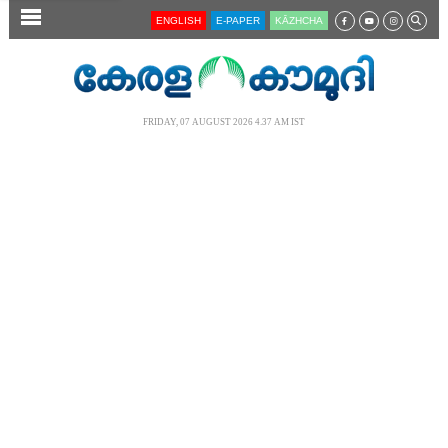
SECTIONS
ENGLISH
E-PAPER
KĀZHCHA
HOME
LATEST
FRIDAY, 07 AUGUST 2026 4.37 AM IST
AUDIO
NOTIFIED NEWS
POLL
KERALA
LOCAL
NEWS 360
CASE DIARY