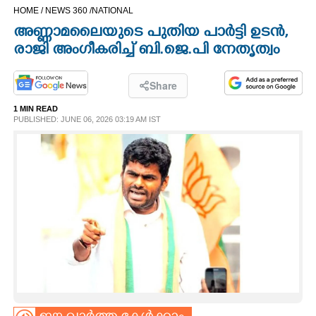
HOME /
NEWS 360 /
NATIONAL
CINEMA
അണ്ണാമലൈയുടെ പുതിയ പാർട്ടി ഉടൻ,
രാജി അംഗീകരിച്ച് ബി.ജെ.പി നേതൃത്വം
OPINION
Share
PHOTOS
1 MIN READ
PUBLISHED: JUNE 06, 2026 03:19 AM IST
LIFESTYLE
SPIRITUAL
INFO+
ART
ASTRO