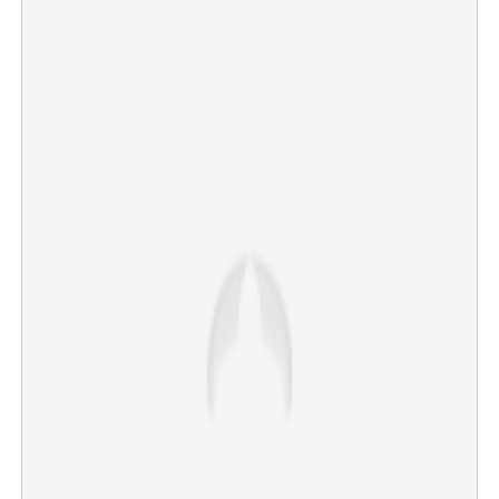
×
Share this link
Copy Link