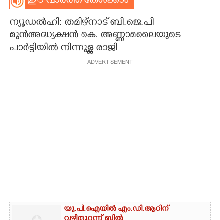
ഈ വാർത്ത കേൾക്കാം
CARTOONS
ന്യൂഡൽഹി: തമിഴ്നാട് ബി.ജെ.പി
മുൻഅദ്ധ്യക്ഷൻ കെ. അണ്ണാമലൈയുടെ
LITERATURE
പാർട്ടിയിൽ നിന്നുള്ള രാജി
ADVERTISEMENT
ZOOM
CONTACT US
യു.പി.ഐയിൽ എം.ഡി.ആറിന്
വഴിതുറന്ന് ബിൽ