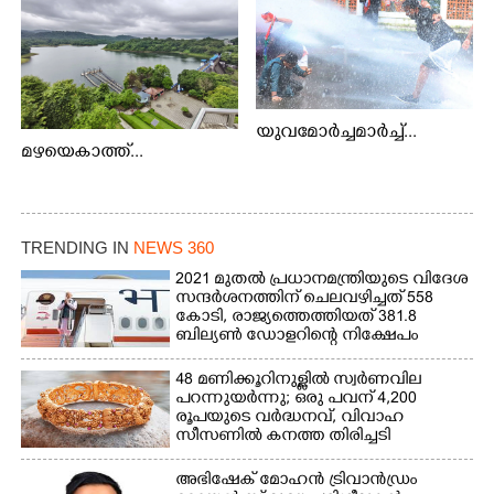
യുവമോർച്ചമാർച്ച്...
മഴയെകാത്ത്...
TRENDING IN
NEWS 360
2021 മുതൽ പ്രധാനമന്ത്രിയുടെ വിദേശ
സന്ദർശനത്തിന് ചെലവഴിച്ചത് 558
കോടി, രാജ്യത്തെത്തിയത് 381.8
ബില്യൺ ഡോളറിന്റെ നിക്ഷേപം
48 മണിക്കൂറിനുള്ളിൽ സ്വർണവില
പറന്നുയർന്നു; ഒരു പവന് 4,200
രൂപയുടെ വർദ്ധനവ്, വിവാഹ
സീസണിൽ കനത്ത തിരിച്ചടി
അഭിഷേക് മോഹൻ ട്രിവാൻഡ്രം