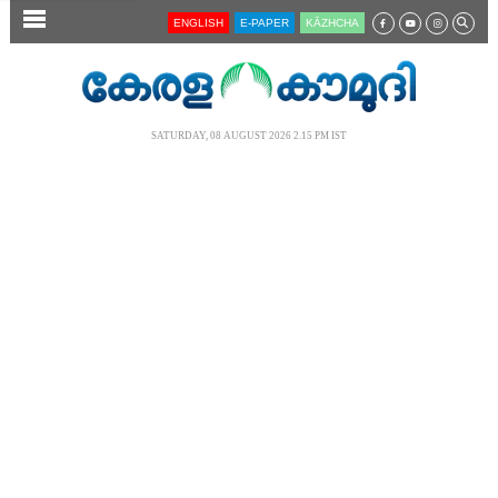
SECTIONS
ENGLISH
E-PAPER
KĀZHCHA
HOME
LATEST
SATURDAY, 08 AUGUST 2026 2.15 PM IST
AUDIO
NOTIFIED NEWS
POLL
KERALA
LOCAL
NEWS 360
CASE DIARY