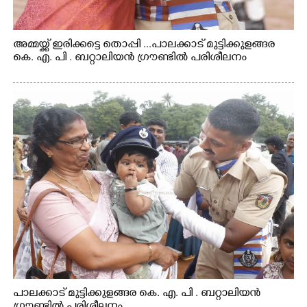
അമ്മയ്ക്ക് ഇരിക്കട്ടെ തൊപ്പി ...പാലക്കാട് മുട്ടിക്കുളങ്ങര
കെ. എ. പി . ബറ്റാലിയൻ ഗ്രൗണ്ടിൽ പരിശീലനം
പാലക്കാട് മുട്ടിക്കുളങ്ങര കെ. എ. പി . ബറ്റാലിയൻ
ഗ്രൗണ്ടിൽ പരിശീലനം