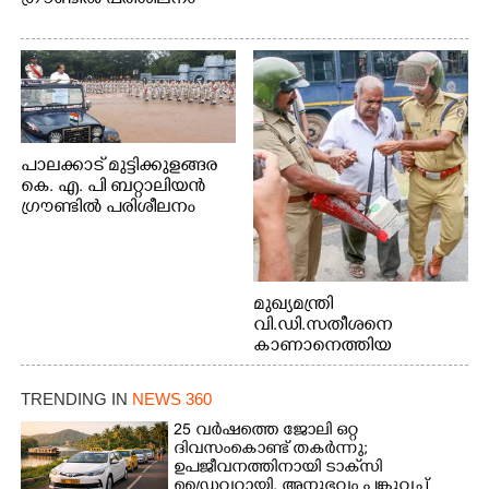
പാലക്കാട് മുട്ടിക്കുളങ്ങര
കെ. എ. പി ബറ്റാലിയൻ
ഗ്രൗണ്ടിൽ പരിശീലനം
മുഖ്യമന്ത്രി
വി.ഡി.സതീശനെ
കാണാനെത്തിയ
മോഹനൻ നായർ
TRENDING IN
NEWS 360
25 വർഷത്തെ ജോലി ഒറ്റ
ദിവസംകൊണ്ട് തകർന്നു;
ഉപജീവനത്തിനായി ടാക്‌സി
ഡ്രൈവറായി,​ അനുഭവം പങ്കുവച്ച്