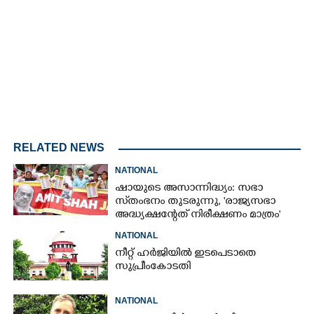
4.68%
/
Mute
RELATED NEWS
NATIONAL
ഷായുടെ അസാന്നിദ്ധ്യം: സഭാ
സ്‌തംഭനം തുടരുന്നു, 'രാജ്യസഭാ
അദ്ധ്യക്ഷന്റേത് നിരീക്ഷണം മാത്രം'
NATIONAL
നീറ്റ് ഹർജിയിൽ ഇടപെടാതെ
സുപ്രീംകോടതി
NATIONAL