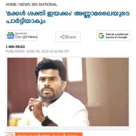
HOME /
NEWS 360 /
NATIONAL
CINEMA
'മക്കൾ ശക്തി ഇയക്കം' അണ്ണാമലൈയുടെ
പാർട്ടിയാകും
OPINION
Share
PHOTOS
1 MIN READ
PUBLISHED: JUNE 06, 2026 04:20 AM IST
LIFESTYLE
SPIRITUAL
INFO+
ART
ASTRO