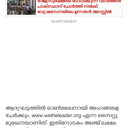
രാജ്യസുരക്ഷയെ ബാധിക്കുന്ന വിവരങ്ങൾ
പാകിസ്ഥാന് ചോ‌ർത്തി നൽകി;
വ്യോമസേനയിലെ ഉന്നതൻ അറസ്റ്റിൽ
ADVERTISEMENT
ആദ്യഘട്ടത്തിൽ ഓൺലൈനായി അംഗങ്ങളെ
ചേർക്കും. www.wetheleader.org എന്ന സൈറ്റു
മുഖേനയാണിത്. ഇതിനോടകം അഞ്ച് ലക്ഷം