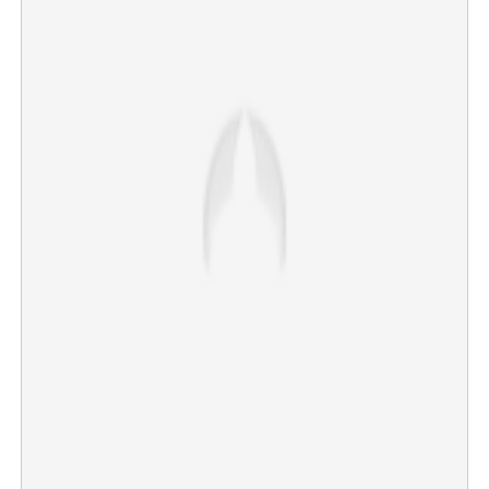
×
Share this link
Copy Link