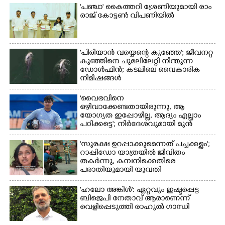
'​പ​ഞ്ചാ​'​ ​കൈ​ത്ത​റി​ ​ശ്രേ​ണി​യു​മാ​യി​ ​രാം​
രാ​ജ് ​കോ​ട്ടൺ വിപണിയിൽ
'പിരിയാൻ വയ്യെന്റെ കുഞ്ഞേ'; ജീവനറ്റ
കുഞ്ഞിനെ ചുമലിലേറ്റി നീന്തുന്ന
ഡോൾഫിൻ; കടലിലെ വൈകാരിക
നിമിഷങ്ങൾ
'വൈഭവിനെ
ഒഴിവാക്കേണ്ടതായിരുന്നു,​ ആ
യോഗ്യത ഇപ്പോഴില്ല, ആദ്യം എല്ലാം
പഠിക്കട്ടെ'; നിർദേശവുമായി മുൻ
ക്രിക്കറ്റ് താരം
'സുരക്ഷ ഉറപ്പാക്കുമെന്നത് പച്ചക്കള്ളം';
റാപ്പിഡോ യാത്രയിൽ ജീവിതം
തകർന്നു, കമ്പനിക്കെതിരെ
പരാതിയുമായി യുവതി
'ഹലോ അങ്കിൾ': ഏറ്റവും ഇഷ്ടപ്പെട്ട
ബിജെപി നേതാവ് ആരാണെന്ന്
വെളിപ്പെടുത്തി രാഹുൽ ഗാന്ധി