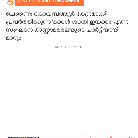
ഈ വാർത്ത കേൾക്കാം
CARTOONS
ചെന്നൈ: കോയമ്പത്തൂർ കേന്ദ്രമാക്കി
പ്രവർത്തിക്കുന്ന 'മക്കൾ ശക്തി ഇയക്കം" എന്ന
LITERATURE
സംഘടന അണ്ണാമലൈയുടെ പാർട്ടിയായി
മാറും.
ZOOM
ADVERTISEMENT
CONTACT US