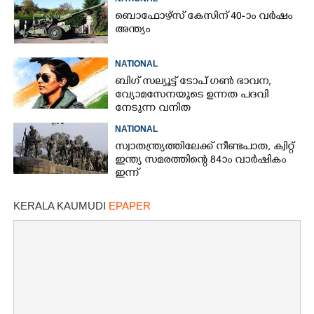
ബൊഫോഴ്സ് കേസിന് 40-ാം വ‌ർഷം
അന്ത്യം
NATIONAL
ബിഗ് സല്യൂട്ട് ടോപ് ഗൺ ഭാവന,​
വ്യോമസേനയുടെ ഉന്നത പദവി
നേടുന്ന വനിത
NATIONAL
സ്വാതന്ത്ര്യത്തിലേക്ക് നീണ്ടപാത, ക്വിറ്റ്
ഇന്ത്യ സമരത്തിന്റെ 84ാം വാർഷികം
ഇന്ന്
KERALA KAUMUDI
EPAPER