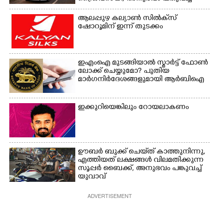
യുവതി
ആലപ്പുഴ കല്യാൺ സിൽക്‌സ്
ഷോറൂമിന് ഇന്ന് തുടക്കം
ഇഎംഐ മുടങ്ങിയാൽ സ്മാർട്ട് ഫോൺ
ലോക്ക് ചെയ്യുമോ? പുതിയ
മാർഗനിർദേശങ്ങളുമായി ആർബിഐ
ഇക്കുറിയെങ്കിലും റോയലാകണം
ഊബർ ബുക്ക് ചെയ്‌ത് കാത്തുനിന്നു,​
എത്തിയത് ലക്ഷങ്ങൾ വിലമതിക്കുന്ന
സൂപ്പർ ബൈക്ക്,​ അനുഭവം പങ്കുവച്ച്
യുവാവ്
ADVERTISEMENT