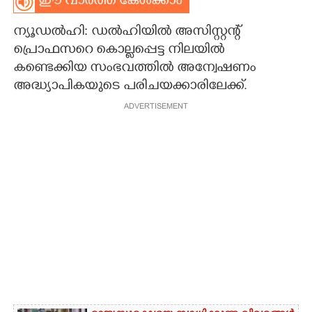
ഈ വാർത്ത കേൾക്കാം
CARTOONS
ന്യൂഡൽഹി: ഡൽഹിയിൽ അസിസ്റ്റന്റ്
പ്രൊഫസറെ കൊല്ലപ്പെട്ട നിലയിൽ
LITERATURE
കണ്ടെക്കിയ സംഭവത്തിൽ അന്വേഷണം
അദ്ധ്യാപികയുടെ പരിചയക്കാരിലേക്ക്.
ZOOM
ADVERTISEMENT
CONTACT US