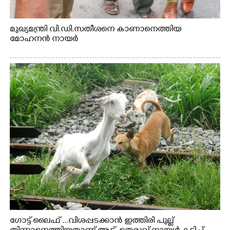
മുഖ്യമന്ത്രി വി.ഡി.സതീശനെ കാണാനെത്തിയ
മോഹനൻ നായർ
ഗോട്ട് ലൈഫ് ...വിശപ്പടക്കാൻ ഇത്തിരി പുല്ല്