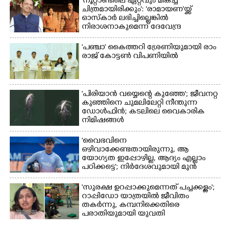
'നൂറ്റാണ്ടിലെ ഏറ്റവും മികച്ച
ചിത്രമായിരിക്കും': 'രാമായണ'യ്ക്ക്
ഓസ്കാ‌ർ ലഭിച്ചില്ലെങ്കിൽ
നിരാശനാകുമെന്ന് ദേവേന്ദ്ര
ഫഡ്നാവിസ്
'​പ​ഞ്ചാ​'​ ​കൈ​ത്ത​റി​ ​ശ്രേ​ണി​യു​മാ​യി​ ​രാം​
രാ​ജ് ​കോ​ട്ടൺ വിപണിയിൽ
'പിരിയാൻ വയ്യെന്റെ കുഞ്ഞേ'; ജീവനറ്റ
കുഞ്ഞിനെ ചുമലിലേറ്റി നീന്തുന്ന
ഡോൾഫിൻ; കടലിലെ വൈകാരിക
നിമിഷങ്ങൾ
'വൈഭവിനെ
ഒഴിവാക്കേണ്ടതായിരുന്നു,​ ആ
യോഗ്യത ഇപ്പോഴില്ല, ആദ്യം എല്ലാം
പഠിക്കട്ടെ'; നിർദേശവുമായി മുൻ
ക്രിക്കറ്റ് താരം
'സുരക്ഷ ഉറപ്പാക്കുമെന്നത് പച്ചക്കള്ളം';
റാപ്പിഡോ യാത്രയിൽ ജീവിതം
തകർന്നു, കമ്പനിക്കെതിരെ
പരാതിയുമായി യുവതി