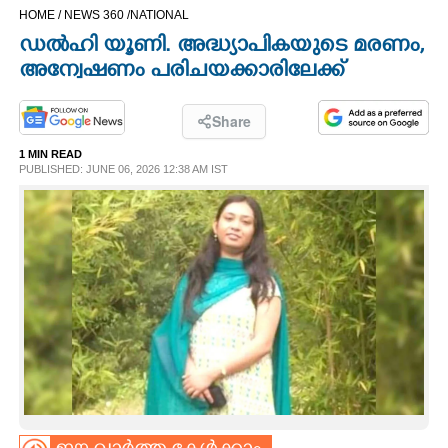
HOME /
NEWS 360 /
NATIONAL
CINEMA
ഡൽഹി യൂണി. അദ്ധ്യാപികയുടെ മരണം,
അന്വേഷണം പരിചയക്കാരിലേക്ക്
OPINION
Share
PHOTOS
1 MIN READ
PUBLISHED: JUNE 06, 2026 12:38 AM IST
LIFESTYLE
SPIRITUAL
INFO+
ART
ASTRO