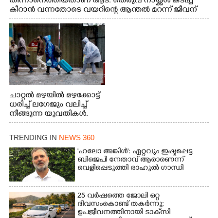
തിന്നാനെത്തിയതാണ് ആട്. തെരുവ് നായ്ക്കൾ കടിച്ച്
കീറാൻ വന്നതോടെ വയറിന്റെ ആന്തൽ മറന്ന് ജീവന്
വേണ്ടിയായി ഓട്ടം. എറണാകുളം വാത്തുരുത്തിയിൽ
നിന്നുള്ള കാഴ്ച
ചാറ്റൽ മഴയിൽ മഴക്കോട്ട്
ധരിച്ച് ലഗേജും വലിച്ച്
നീങ്ങുന്ന യുവതികൾ.
എറണാകുളം മേനകയിൽ
നിന്നുള്ള കാഴ്ച
TRENDING IN
NEWS 360
'ഹലോ അങ്കിൾ': ഏറ്റവും ഇഷ്ടപ്പെട്ട
ബിജെപി നേതാവ് ആരാണെന്ന്
വെളിപ്പെടുത്തി രാഹുൽ ഗാന്ധി
25 വർഷത്തെ ജോലി ഒറ്റ
ദിവസംകൊണ്ട് തകർന്നു;
ഉപജീവനത്തിനായി ടാക്‌സി