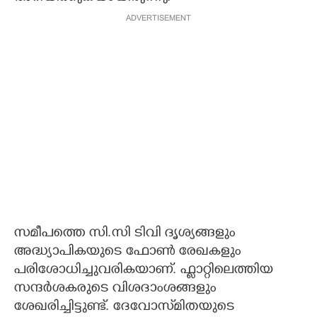
ADVERTISEMENT
സമീപത്തെ സി.സി ടിവി ദൃശ്യങ്ങളും
അദ്ധ്യാപികയുടെ ഫോൺ രേഖകളും
പരിശോധിച്ചുവരികയാണ്. ഫ്ളാറ്റിലെത്തിയ
സന്ദർശകരുടെ വിശദാംശങ്ങളും
ശേഖരിച്ചിട്ടുണ്ട്. ദേവോസ്‌മിതയുടെ