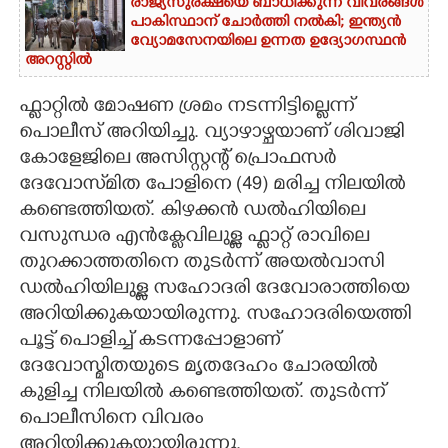
രാജ്യസുരക്ഷയെ ബാധിക്കുന്ന വിവരങ്ങൾ
പാകിസ്ഥാന് ചോ‌ർത്തി നൽകി; ഇന്ത്യൻ
വ്യോമസേനയിലെ ഉന്നത ഉദ്യോഗസ്ഥൻ
അറസ്റ്റിൽ
ഫ്ളാറ്റിൽ മോഷണ ശ്രമം നടന്നിട്ടില്ലെന്ന്
പൊലീസ് അറിയിച്ചു. വ്യാഴാഴ്ചയാണ് ശിവാജി
കോളേജിലെ അസിസ്റ്റന്റ് പ്രൊഫസർ
ദേവോസ്‌മിത പോളിനെ (49) മരിച്ച നിലയിൽ
കണ്ടെത്തിയത്. കിഴക്കൻ ഡൽഹിയിലെ
വസുന്ധര എൻക്ലേവിലുള്ള ഫ്ലാറ്റ് രാവിലെ
തുറക്കാത്തതിനെ തുടർന്ന് അയൽവാസി
ഡൽഹിയിലുള്ള സഹോദരി ദേവോരാത്തിയെ
അറിയിക്കുകയായിരുന്നു. സഹോദരിയെത്തി
പൂട്ട് പൊളിച്ച് കടന്നപ്പോളാണ്
ദേവോസ്മിതയുടെ മൃതദേഹം ചോരയിൽ
കുളിച്ച നിലയിൽ കണ്ടെത്തിയത്. തുടർന്ന്
പൊലീസിനെ വിവരം
അറിയിക്കുകയായിരുന്നു.