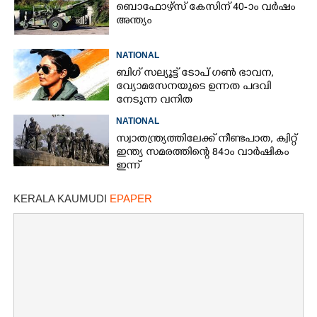
ബൊഫോഴ്സ് കേസിന് 40-ാം വ‌ർഷം
അന്ത്യം
NATIONAL
ബിഗ് സല്യൂട്ട് ടോപ് ഗൺ ഭാവന,​
വ്യോമസേനയുടെ ഉന്നത പദവി
നേടുന്ന വനിത
NATIONAL
സ്വാതന്ത്ര്യത്തിലേക്ക് നീണ്ടപാത, ക്വിറ്റ്
ഇന്ത്യ സമരത്തിന്റെ 84ാം വാർഷികം
ഇന്ന്
KERALA KAUMUDI
EPAPER