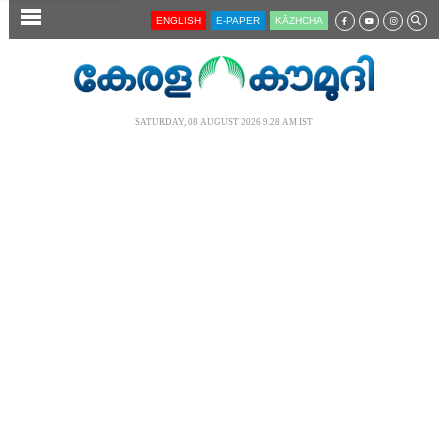
SECTIONS
ENGLISH
E-PAPER
KĀZHCHA
HOME
LATEST
SATURDAY, 08 AUGUST 2026 9.28 AM IST
AUDIO
NOTIFIED NEWS
POLL
KERALA
LOCAL
NEWS 360
CASE DIARY