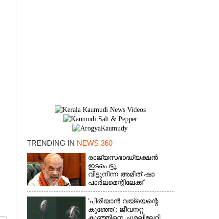
TRENDING IN
NEWS 360
രാജ്യസഭാദ്ധ്യക്ഷൻ
ഇടപെട്ടു,
×
വിട്ടുനിന്ന അമിത് ഷാ
പാർലമെന്റിലേക്ക്
'പിരിയാൻ വയ്യെന്റെ
കുഞ്ഞേ'; ജീവനറ്റ
കുഞ്ഞിനെ ചുമലിലേറ്റി