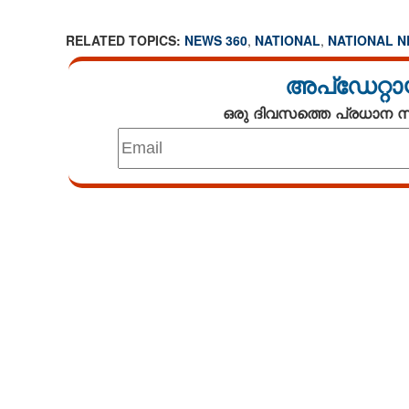
RELATED TOPICS:
NEWS 360
,
NATIONAL
,
NATIONAL 
അപ്ഡേറ്റാ
കോക്രോച്ച് പാർട
ഒരു ദിവസത്തെ പ്രധാന
Loaded
:
3.34%
/
Unmute