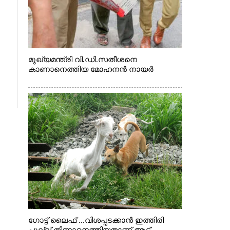
മുഖ്യമന്ത്രി വി.ഡി.സതീശനെ
കാണാനെത്തിയ മോഹനൻ നായർ
ഗോട്ട് ലൈഫ് ...വിശപ്പടക്കാൻ ഇത്തിരി