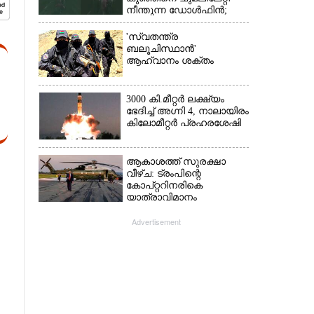
നീന്തുന്ന ഡോൾഫിൻ;
കടലിലെ വൈകാരിക
നിമിഷങ്ങൾ
'സ്വതന്ത്ര
ബലൂചിസ്ഥാൻ'
ആഹ്വാനം ശക്തം
3000 കി.മീറ്റർ ലക്ഷ്യം
ഭേദിച്ച് അഗ്നി 4, നാലായിരം
കിലോമീറ്റർ പ്രഹരശേഷി
ആകാശത്ത് സുരക്ഷാ
വീഴ്‌ച: ട്രംപിന്റെ
കോ‌പ്‌റ്ററിനരികെ
യാത്രാവിമാനം
Advertisement