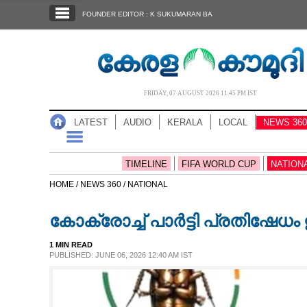
SECTIONS
FOUNDER EDITOR : K SUKUMARAN BA
HOME
LATEST
AUDIO
FRIDAY, 07 AUGUST 2026 11.45 PM IST
NOTIFIED NEWS
LATEST
AUDIO
KERALA
LOCAL
NEWS 360
POLL
KERALA
TIMELINE
FIFA WORLD CUP
NATION
HOME /
NEWS 360 /
NATIONAL
LOCAL
കോക്രോച്ച് പാർട്ടി പ്രതിഷേധം 
NEWS 360
1 MIN READ
PUBLISHED: JUNE 06, 2026 12:40 AM IST
CASE DIARY