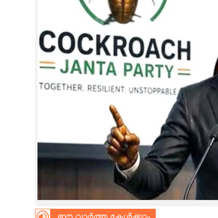
CINEMA
OPINION
PHOTOS
LIFESTYLE
SPIRITUAL
INFO+
ART
ASTRO
ഈ വാർത്ത കേൾക്കാം