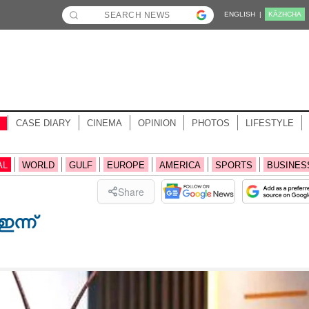
ENGLISH |
KĀZHCHA
CASE DIARY
CINEMA
OPINION
PHOTOS
LIFESTYLE
AL
WORLD
GULF
EUROPE
AMERICA
SPORTS
BUSINES
Share
ഇന്ന്