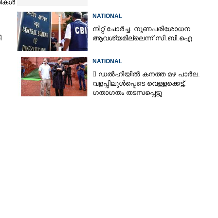
തികൾ
ങനെ
NATIONAL
നീറ്റ് ചോർച്ച: നുണപരിശോധന
ി
ആവശ്യമില്ലെന്ന് സി.ബി.ഐ
NATIONAL
 ഡൽഹിയിൽ കനത്ത മഴ പാർല.
വളപ്പിലുൾപ്പെടെ വെള്ളക്കെട്ട്,
ഗതാഗതം തടസപ്പെട്ടു