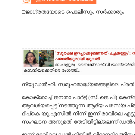
CARTOONS
□ജാഗ്രതയോടെ പൊലീസും സർക്കാരും
LITERATURE
ZOOM
'സുരക്ഷ ഉറപ്പാക്കുമെന്നത് പച്ചക്കള്ളം
പരാതിയുമായി യുവതി
CONTACT US
ബംഗളൂരു: ബൈക്ക് ടാക്‌സി യാത്രയ്‌ക്
കമ്പനിയ്‌ക്കെതിരെ രംഗത്ത്....
ന്യൂഡൽഹി: സമൂഹമാദ്ധ്യമങ്ങളിലെ പ്രതി
കോക്രോച്ച് ജനതാ പാർട്ടി(സി.ജെ.പി) കേന്ദ്ര
ആവശ്യപ്പെട്ട് നടത്തുന്ന ആദ്യ പരസ്യ 
ദിപ്കെ യു.എസിൽ നിന്ന് ഇന്ന് രാവിലെ എട്
സംഘടന അനുമതി തേടിയിട്ടില്ലെന്ന് ഡൽഹി
ഇന്ന് രാവിലെ ഡൽഹിയിൽ വിമാനമിറങ്ങിയ 