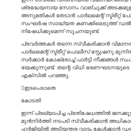
ശ്രദ്ധേയനായ സോനം വാങ്‌ചുക്ക് അടക്കമുള്ള
അനുമതികൾ തേടാൻ പാർലമെന്റ് സ്ട്രീറ്റ് പോല
സംഘർഷ സാദ്ധ്യത കണക്കിലെടുത്ത് ഡൽഹ
നിഷേധിക്കുമെന്ന് സൂചനയുണ്ട്.
പ്രവർത്തകർ തന്നെ സ്വീകരിക്കാൻ വിമാനത്ത
പാർലമെന്റ് സ്ട്രീറ്റ് പൊലീസ് സ്റ്റേഷനു മു
സർക്കാർ കോക്രോച്ച് പാർട്ടി നീക്കങ്ങൾ 
ഭയക്കുന്നുണ്ട്. തന്റെ വിധി ഭരണഘടനയുട
എക്‌സിൽ പറഞ്ഞു.
ഇടപെടാതെ
കോടതി
ഇന്ന് പ്രഖ്യാപിച്ച പ്രതിഷേധത്തിൽ ജനക്കൂ
മുൻനിർത്തി നടപടി സ്വീകരിക്കാൻ അധികാ
ഹർജിയിൽ അടിയന്തര വാദം കേൾക്കാൻ ഡൽഹ