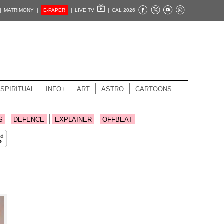
|
MATRIMONY |
E-PAPER
|
LIVE TV
|
CAL 2026
SPIRITUAL
INFO+
ART
ASTRO
CARTOONS
S
DEFENCE
EXPLAINER
OFFBEAT