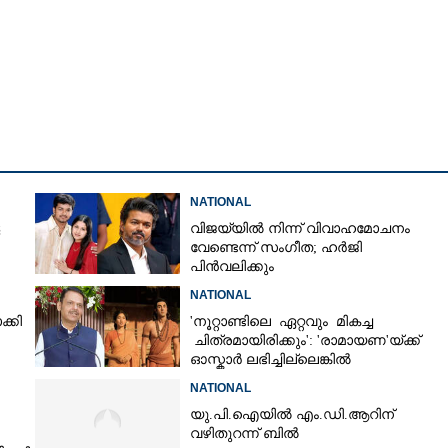
NATIONAL
വിജയ്‌യിൽ നിന്ന് വിവാഹമോചനം
വേണ്ടെന്ന് സംഗീത; ഹർജി
പിൻവലിക്കും
NATIONAL
്കി
'നൂറ്റാണ്ടിലെ ഏറ്റവും മികച്ച
ചിത്രമായിരിക്കും': 'രാമായണ'യ്ക്ക്
ഓസ്കാ‌ർ ലഭിച്ചില്ലെങ്കിൽ
നിരാശനാകുമെന്ന് ദേവേന്ദ്ര
NATIONAL
ഫഡ്നാവിസ്
യു.പി.ഐയിൽ എം.ഡി.ആറിന്
വഴിതുറന്ന് ബിൽ