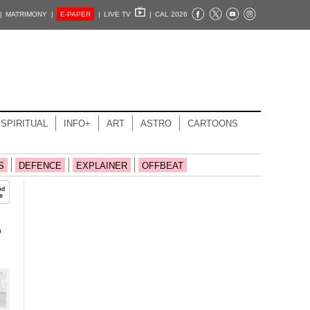
|
MATRIMONY |
E-PAPER
|
LIVE TV
|
CAL 2026
SPIRITUAL
INFO+
ART
ASTRO
CARTOONS
S
DEFENCE
EXPLAINER
OFFBEAT