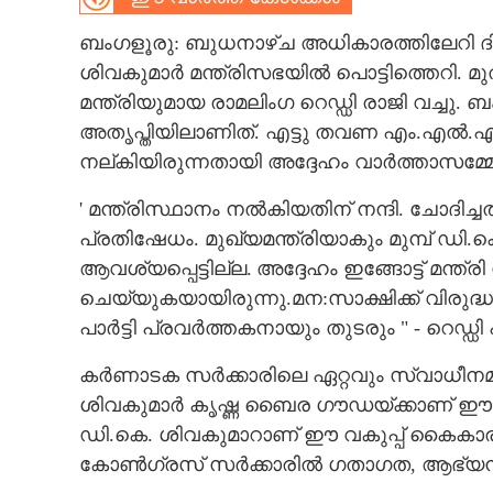
CARTOONS
ബംഗളൂരു: ബുധനാഴ്ച അധികാരത്തിലേറി 
ശിവകുമാർ മന്ത്രിസഭയിൽ പൊട്ടിത്തെറി.
മന്ത്രിയുമായ രാമലിംഗ റെഡ്ഡി രാജി വച്ച
LITERATURE
അതൃപ്തിയിലാണിത്. എട്ടു തവണ എം.എൽ.എ
നല്കിയിരുന്നതായി അദ്ദേഹം വാർത്താസമ്മ
ZOOM
' മന്ത്രിസ്ഥാനം നൽകിയതിന് നന്ദി. ചോദിച്
CONTACT US
പ്രതിഷേധം. മുഖ്യമന്ത്രിയാകും മുമ്പ് ഡി.
ആവശ്യപ്പെട്ടില്ല. അദ്ദേഹം ഇങ്ങോട്ട് മന്ത്ര
ചെയ്യുകയായിരുന്നു.മന:സാക്ഷിക്ക് വിരു
പാർട്ടി പ്രവർത്തകനായും തുടരും " - റെഡ്ഡി
കർണാടക സർക്കാരിലെ ഏറ്റവും സ്വാധീനമ
ശിവകുമാർ കൃഷ്ണ ബൈര ഗൗഡയ്ക്കാണ് ഈ വക
ഡി.കെ. ശിവകുമാറാണ് ഈ വകുപ്പ് കൈകാര്യം
കോൺഗ്രസ് സർക്കാരിൽ ഗതാഗത, ആഭ്യന്തര 