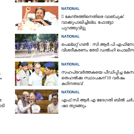
NATIONAL
 കേന്ദ്രത്തിനെതിരെ വാങ്‌ചുക്
Copy Link
വാക്കുപാലിച്ചില്ല, ഫോട്ടോ
പ് കിട്ടിയില്ല,
പുറത്തുവിട്ടു
 രാമലിംഗ രാജിവച്ചു
NATIONAL
പെല്ലറ്റ് ഗൺ : സി.ആർ.പി.എഫിനോ
വിശദീകരണം തേടി ഡൽഹി പൊലീസ
NATIONAL
ു
സഹപ്രവർത്തകയെ പീഡിപ്പിച്ച കേസ്
ം
തെഹൽക്ക സ്ഥാപകന് 10 വർഷം
കഠിനതടവ്
NATIONAL
:
എ​ഫ്.​സി.​ആ​ർ.​എ​ ​ഭേ​ദ​ഗ​തി​ ​ബിൽ ച​ർ​ച്ച​
ോടി
ഷാ​ ​തുടങ്ങും