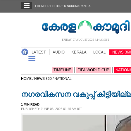
SECTIONS
FOUNDER EDITOR : K SUKUMARAN BA
HOME
LATEST
AUDIO
FRIDAY, 07 AUGUST 2026 4.14 AM IST
NOTIFIED NEWS
LATEST
AUDIO
KERALA
LOCAL
NEWS 360
POLL
KERALA
TIMELINE
FIFA WORLD CUP
NATION
HOME /
NEWS 360 /
NATIONAL
LOCAL
നഗരവികസന വകുപ്പ് കിട്ടിയില്ല
NEWS 360
1 MIN READ
PUBLISHED: JUNE 06, 2026 01:45 AM IST
CASE DIARY