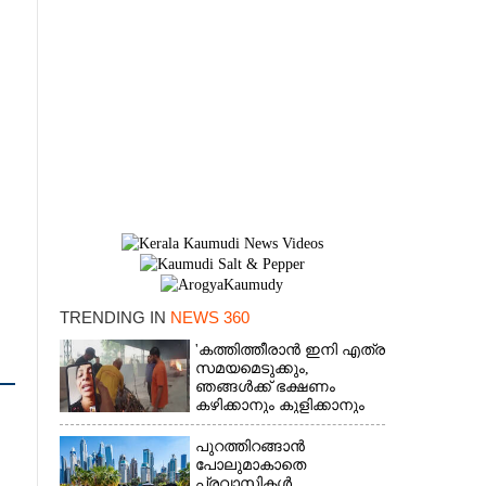
TRENDING IN
NEWS 360
'കത്തിത്തീരാൻ ഇനി എത്ര
×
സമയമെടുക്കും,
ഞങ്ങൾക്ക് ഭക്ഷണം
കഴിക്കാനും കുളിക്കാനും
ഉള്ളതാണ്': അച്ഛന്റെ
സംസ്കാരചടങ്ങിനിടെ
പുറത്തിറങ്ങാൻ
മക്കൾ
പോലുമാകാതെ
പ്രവാസികൾ