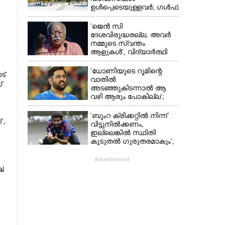
ഉൾപ്പെടെയുള്ളവർ; ഗൾഫ്
രാജ്യത്ത് സ്ഥിതി രൂക്ഷം
'ജെൻ സി
ദേശവിരുദ്ധരല്ല, അവർ
നമ്മുടെ സ്വന്തം
ആളുകൾ', വിദ്യാർത്ഥി
പ്രക്ഷോഭത്തെ പിന്തുണച്ച്
ആർഎസ്‌എസ് മേധാവി
'ധോണിയുടെ റൂമിന്റെ
ട്
വാതിൽ
്
അടഞ്ഞുകിടന്നാൽ ആ
വഴി ആരും പോകില്ല';
കാരണം വെളിപ്പെടുത്തി
മുൻ താരം
'ബുംറ ക്രിക്കറ്റിൽ നിന്ന്
 ,
വിട്ടുനിൽക്കണം,
ഇല്ലെങ്കിൽ സ്ഥിതി
കൂടുതൽ ഗുരുതരമാകും';
മുന്നറിയിപ്പുമായി മുൻ
താരം
Advertisement
 ​