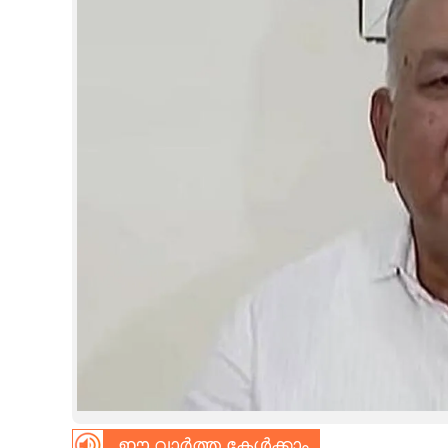
CINEMA
OPINION
PHOTOS
LIFESTYLE
SPIRITUAL
INFO+
ART
ASTRO
ഈ വാർത്ത കേൾക്കാം