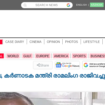
ENGLISH |
KĀZHCHA
CASE DIARY
CINEMA
OPINION
PHOTOS
LIFESTYLE
AL
WORLD
GULF
EUROPE
AMERICA
SPORTS
BUSINES
Share
, കർണാടക മന്ത്രി രാമലിംഗ രാജിവച്ചു