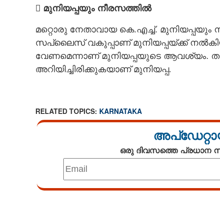
 മുനിയപ്പയും നീരസത്തിൽ
മറ്റൊരു നേതാവായ കെ.എച്ച്. മുനിയപ്പയും 
സപ്ലൈസ് വകുപ്പാണ് മുനിയപ്പയ്ക്ക് നൽകിയത
വേണമെന്നാണ് മുനിയപ്പയുടെ ആവശ്യം. ത
അറിയിച്ചിരിക്കുകയാണ് മുനിയപ്പ.
RELATED TOPICS:
KARNATAKA
അപ്ഡേറ്റാ
ഒരു ദിവസത്തെ പ്രധാന
Loaded
:
4.68%
/
Unmute