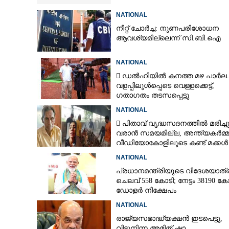
NATIONAL
നീറ്റ് ചോർച്ച: നുണപരിശോധന
ആവശ്യമില്ലെന്ന് സി.ബി.ഐ
നഗരവികസന വകുപ്
കർണാടക മന്ത്രി
NATIONAL
 ഡൽഹിയിൽ കനത്ത മഴ പാർല.
വളപ്പിലുൾപ്പെടെ വെള്ളക്കെട്ട്,
ഗതാഗതം തടസപ്പെട്ടു
NATIONAL
 പിതാവ് വൃദ്ധസദനത്തിൽ മരിച്ച
വരാൻ സമയമില്ല,​ അന്ത്യകർമ്മ
വീഡിയോകോളിലൂടെ കണ്ട് മക്കൾ
NATIONAL
പ്രധാനമന്ത്രിയുടെ വിദേശയാത്ര
ചെലവ് 558 കോടി; നേട്ടം 38190 ക
ഡോളർ നിക്ഷേപം
NATIONAL
രാജ്യസഭാദ്ധ്യക്ഷൻ ഇടപെട്ടു,
വിട്ടുനിന്ന അമിത് ഷാ