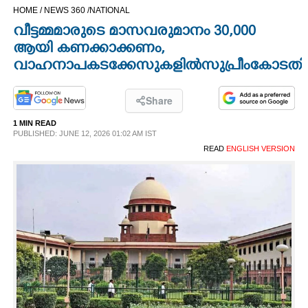
HOME /
NEWS 360 /
NATIONAL
CINEMA
വീട്ടമ്മമാരുടെ മാസവരുമാനം 30,000
ആയി കണക്കാക്കണം,
OPINION
വാഹനാപകടക്കേസുകളിൽ സുപ്രീംകോടതി ന
PHOTOS
Share
1 MIN READ
LIFESTYLE
PUBLISHED: JUNE 12, 2026 01:02 AM IST
READ
ENGLISH VERSION
SPIRITUAL
INFO+
ART
ASTRO