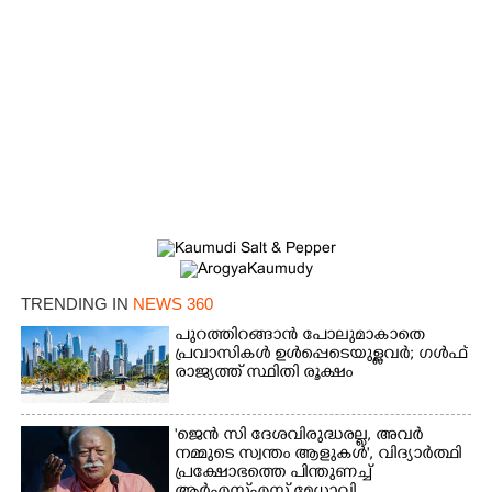
×
Share this link
Copy Link
TRENDING IN
NEWS 360
പുറത്തിറങ്ങാൻ പോലുമാകാതെ
പ്രവാസികൾ ഉൾപ്പെടെയുള്ളവർ; ഗൾഫ്
രാജ്യത്ത് സ്ഥിതി രൂക്ഷം
'ജെൻ സി ദേശവിരുദ്ധരല്ല, അവർ
നമ്മുടെ സ്വന്തം ആളുകൾ', വിദ്യാർത്ഥി
പ്രക്ഷോഭത്തെ പിന്തുണച്ച്