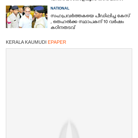
NATIONAL
സഹപ്രവർത്തകയെ പീഡിപ്പിച്ച കേസ്
, തെഹൽക്ക സ്ഥാപകന് 10 വർഷം
കഠിനതടവ്
KERALA KAUMUDI
EPAPER