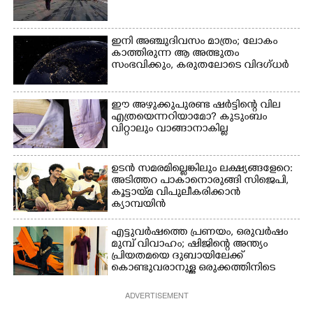
ഇനി അഞ്ചുദിവസം മാത്രം; ലോകം
കാത്തിരുന്ന ആ അത്ഭുതം
സംഭവിക്കും, കരുതലോടെ വിദഗ്ധർ
ഈ അഴുക്കുപുരണ്ട ഷർട്ടിന്റെ വില
എത്രയെന്നറിയാമോ? കുടുംബം
വിറ്റാലും വാങ്ങാനാകില്ല
ഉടൻ സമരമില്ലെങ്കിലും ലക്ഷ്യങ്ങളേറെ:
അടിത്തറ പാകാനൊരുങ്ങി സിജെപി,​
കൂട്ടായ്മ വിപുലീകരിക്കാൻ
ക്യാമ്പയിൻ
എട്ടുവർഷത്തെ പ്രണയം,​ ഒരുവർഷം
മുമ്പ് വിവാഹം; ഷിജിന്റെ അന്ത്യം
പ്രിയതമയെ ദുബായിലേക്ക്
കൊണ്ടുവരാനുള്ള ഒരുക്കത്തിനിടെ
ADVERTISEMENT