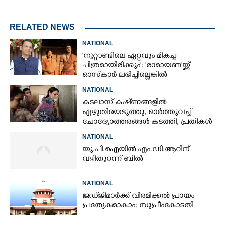
RELATED NEWS
NATIONAL
'നൂറ്റാണ്ടിലെ ഏറ്റവും മികച്ച
ചിത്രമായിരിക്കും': 'രാമായണ'യ്ക്ക്
ഓസ്കാ‌ർ ലഭിച്ചില്ലെങ്കിൽ
നിരാശനാകുമെന്ന് ദേവേന്ദ്ര
NATIONAL
ഫഡ്നാവിസ്
കടലാസ് കഷ്‌ണങ്ങളിൽ
എഴുതിയെടുത്തു, ഓർത്തുവച്ച്
ചോദ്യോത്തരങ്ങൾ കടത്തി, പ്രതികൾ
നീറ്റ് ചോദ്യപേപ്പർ കടത്തിയതിങ്ങനെ
NATIONAL
യു.പി.ഐയിൽ എം.ഡി.ആറിന്
വഴിതുറന്ന് ബിൽ
NATIONAL
ജഡ്‌ജിമാർക്ക് വിരമിക്കൽ പ്രായം
പ്രത്യേകമാകാം: സുപ്രീംകോടതി