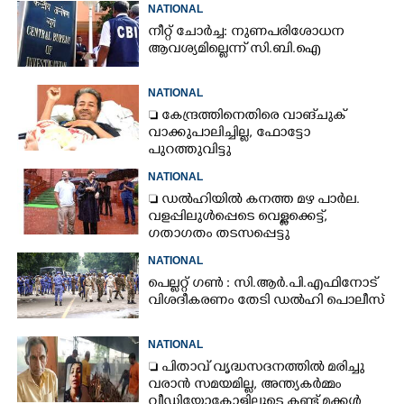
NATIONAL
നീറ്റ് ചോർച്ച: നുണപരിശോധന
ആവശ്യമില്ലെന്ന് സി.ബി.ഐ
NATIONAL
 കേന്ദ്രത്തിനെതിരെ വാങ്‌ചുക്
വാക്കുപാലിച്ചില്ല, ഫോട്ടോ
പുറത്തുവിട്ടു
NATIONAL
 ഡൽഹിയിൽ കനത്ത മഴ പാർല.
വളപ്പിലുൾപ്പെടെ വെള്ളക്കെട്ട്,
ഗതാഗതം തടസപ്പെട്ടു
NATIONAL
പെല്ലറ്റ് ഗൺ : സി.ആർ.പി.എഫിനോട്
വിശദീകരണം തേടി ഡൽഹി പൊലീസ്
NATIONAL
 പിതാവ് വൃദ്ധസദനത്തിൽ മരിച്ചു
വരാൻ സമയമില്ല,​ അന്ത്യകർമ്മം
വീഡിയോകോളിലൂടെ കണ്ട് മക്കൾ