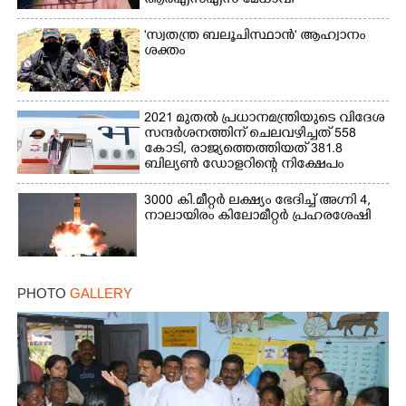
ആർഎസ്‌എസ് മേധാവി
'സ്വതന്ത്ര ബലൂചിസ്ഥാൻ' ആഹ്വാനം
ശക്തം
2021 മുതൽ പ്രധാനമന്ത്രിയുടെ വിദേശ
സന്ദർശനത്തിന് ചെലവഴിച്ചത് 558
കോടി, രാജ്യത്തെത്തിയത് 381.8
ബില്യൺ ഡോളറിന്റെ നിക്ഷേപം
3000 കി.മീറ്റർ ലക്ഷ്യം ഭേദിച്ച് അഗ്നി 4,
നാലായിരം കിലോമീറ്റർ പ്രഹരശേഷി
PHOTO
GALLERY