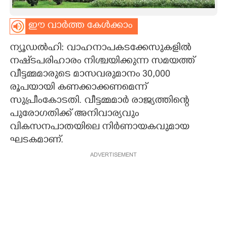
CARTOONS
ഈ വാർത്ത കേൾക്കാം
ന്യൂഡൽഹി: വാഹനാപകടക്കേസുകളിൽ
LITERATURE
നഷ്‌ടപരിഹാരം നിശ്ചയിക്കുന്ന സമയത്ത്
വീട്ടമ്മമാരുടെ മാസവരുമാനം 30,000
ZOOM
രൂപയായി കണക്കാക്കണമെന്ന്
സുപ്രീംകോടതി. വീട്ടമ്മമാർ രാജ്യത്തിന്റെ
CONTACT US
പുരോഗതിക്ക് അനിവാര്യവും
വികസനപാതയിലെ നിർണായകവുമായ
ഘടകമാണ്.
ADVERTISEMENT