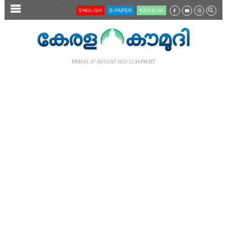
SECTIONS
ENGLISH
E-PAPER
KĀZHCHA
HOME
LATEST
FRIDAY, 07 AUGUST 2026 12.34 PM IST
AUDIO
NOTIFIED NEWS
POLL
KERALA
LOCAL
NEWS 360
CASE DIARY