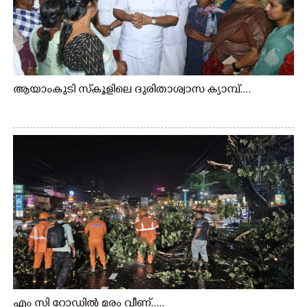
ആയാംകുടി സ്‌കൂളിലെ ദുരിതാശ്വാസ ക്യാമ്പ്....
എം സി റോഡിൽ മരം വീണ്.....