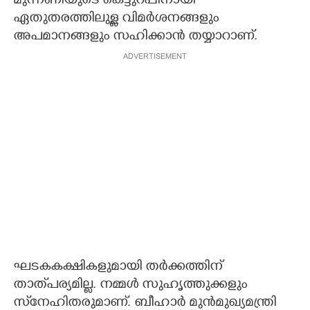
മുന്നണിയുടെ കെട്ടുറപ്പിനായി
ഏതുതരത്തിലുള്ള വിമർശനങ്ങളും
അപമാനങ്ങളും സഹിക്കാൻ തയ്യാറാണ്.
ADVERTISEMENT
ഘടകകക്ഷികളുമായി തർക്കത്തിന്
താത്‌പര്യമില്ല. നമ്മൾ സുഹൃത്തുക്കളും
സ്‌നേഹിതരുമാണ്. ബീഹാർ മുൻമുഖ്യമന്ത്രി