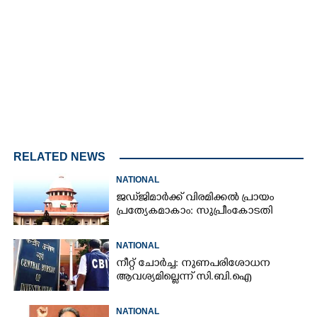
Loaded
:
4.68%
/
Unmute
RELATED NEWS
NATIONAL
ജഡ്‌ജിമാർക്ക് വിരമിക്കൽ പ്രായം
പ്രത്യേകമാകാം: സുപ്രീംകോടതി
NATIONAL
നീറ്റ് ചോർച്ച: നുണപരിശോധന
ആവശ്യമില്ലെന്ന് സി.ബി.ഐ
NATIONAL