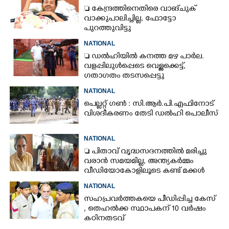
 കേന്ദ്രത്തിനെതിരെ വാങ്‌ചുക്
വാക്കുപാലിച്ചില്ല, ഫോട്ടോ
പുറത്തുവിട്ടു
NATIONAL
 ഡൽഹിയിൽ കനത്ത മഴ പാർല.
വളപ്പിലുൾപ്പെടെ വെള്ളക്കെട്ട്,
ഗതാഗതം തടസപ്പെട്ടു
NATIONAL
പെല്ലറ്റ് ഗൺ : സി.ആർ.പി.എഫിനോട്
വിശദീകരണം തേടി ഡൽഹി പൊലീസ്
NATIONAL
 പിതാവ് വൃദ്ധസദനത്തിൽ മരിച്ചു
വരാൻ സമയമില്ല,​ അന്ത്യകർമ്മം
വീഡിയോകോളിലൂടെ കണ്ട് മക്കൾ
NATIONAL
സഹപ്രവർത്തകയെ പീഡിപ്പിച്ച കേസ്
, തെഹൽക്ക സ്ഥാപകന് 10 വർഷം
കഠിനതടവ്