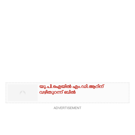
യു.പി.ഐയിൽ എം.ഡി.ആറിന്
വഴിതുറന്ന് ബിൽ
ADVERTISEMENT