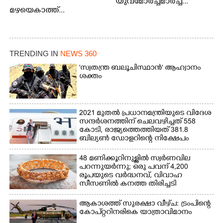
യുവമോർച്ചമാർച്ച്...
മഴയെകാത്ത്...
TRENDING IN
NEWS 360
'സ്വതന്ത്ര ബലൂചിസ്ഥാൻ' ആഹ്വാനം
ശക്തം
2021 മുതൽ പ്രധാനമന്ത്രിയുടെ വിദേശ
സന്ദർശനത്തിന് ചെലവഴിച്ചത് 558
കോടി, രാജ്യത്തെത്തിയത് 381.8
ബില്യൺ ഡോളറിന്റെ നിക്ഷേപം
48 മണിക്കൂറിനുള്ളിൽ സ്വർണവില
പറന്നുയർന്നു; ഒരു പവന് 4,200
രൂപയുടെ വർദ്ധനവ്, വിവാഹ
സീസണിൽ കനത്ത തിരിച്ചടി
ആകാശത്ത് സുരക്ഷാ വീഴ്‌ച: ട്രംപിന്റെ
കോ‌പ്‌റ്ററിനരികെ യാത്രാവിമാനം