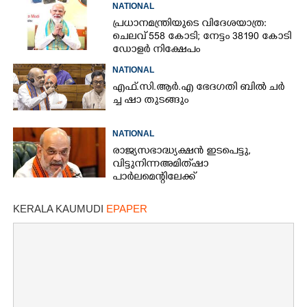
NATIONAL
പ്രധാനമന്ത്രിയുടെ വിദേശയാത്ര:
ചെലവ് 558 കോടി; നേട്ടം 38190 കോടി
ഡോളർ നിക്ഷേപം
NATIONAL
എ​ഫ്.​സി.​ആ​ർ.​എ​ ​ഭേ​ദ​ഗ​തി​ ​ബിൽ ച​ർ​
ച്ച​ ​ഷാ​ ​തുടങ്ങും
NATIONAL
രാജ്യസഭാദ്ധ്യക്ഷൻ ഇടപെട്ടു,
വിട്ടുനിന്ന അമിത് ഷാ
പാർലമെന്റിലേക്ക്
KERALA KAUMUDI
EPAPER
×
Share this link