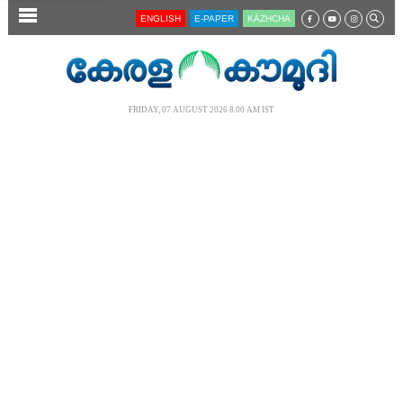
SECTIONS
ENGLISH
E-PAPER
KĀZHCHA
HOME
LATEST
FRIDAY, 07 AUGUST 2026 8.00 AM IST
AUDIO
NOTIFIED NEWS
POLL
KERALA
LOCAL
NEWS 360
CASE DIARY