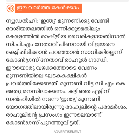
ഈ വാർത്ത കേൾക്കാം
CARTOONS
ന്യൂഡൽഹി: 'ഇന്ത്യ' മുന്നണിക്കു വേണ്ടി
LITERATURE
ദേശീയതലത്തിൽ ഒന്നിക്കുമെങ്കിലും
കേരളത്തിൽ രാഷ്‌ട്രീയ വൈരികളായതിനാൽ
സി.പി.എം നേതാവ് പിണറായി വിജയനെ
ZOOM
കെട്ടിപ്പിടിക്കാൻ പറഞ്ഞാൽ സാധിക്കില്ലെന്ന്
കോൺഗ്രസ് നേതാവ് രാഹുൽ ഗാന്ധി.
CONTACT US
ഈയൊരു വഴക്കത്തോടെ വേണം
മുന്നണിയിലെ ഘടകകക്ഷികൾ
പ്രവർത്തിക്കേണ്ടത്. മുന്നണി വിട്ട ഡി.എം.കെ
അതു മനസിലാക്കണം. കഴിഞ്ഞ എട്ടിന്
ഡൽഹിയിൽ നടന്ന 'ഇന്ത്യ' മുന്നണി
യോഗത്തിലായിരുന്നു രാഹുലിന്റെ പരാമർശം.
രാഹുലിന്റെ പ്രസംഗം ഇന്നലെയാണ്
കോൺഗ്രസ് പുറത്തുവിട്ടത്.
ADVERTISEMENT