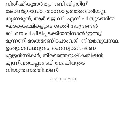
നിതീഷ് കുമാർ മുന്നണി വിട്ടതിന്
കോൺഗ്രസോ, താനോ ഉത്തരവാദിയല്ല.
തൃണമൂൽ, ആർ.ജെ.ഡി, എസ്‌.പി തുടങ്ങിയ
ഘടകകക്ഷികളുടെ ശക്തി കേന്ദ്രങ്ങൾ
ബി.ജെ.പി പിടിച്ചടക്കിയതിനാൽ 'ഇന്ത്യ'
മുന്നണി മാത്രമാണ് പോംവഴി. നിയമവ്യവസ്ഥ,
ഉദ്യോഗസ്ഥവൃന്ദം, രഹസ്യാന്വേഷണ
ഏജൻസികൾ, തിരഞ്ഞെടുപ്പ് കമ്മിഷൻ
എന്നിവയെല്ലാം ബി.ജെ.പിയുടെ
നിയന്ത്രണത്തിലാണ്.
ADVERTISEMENT