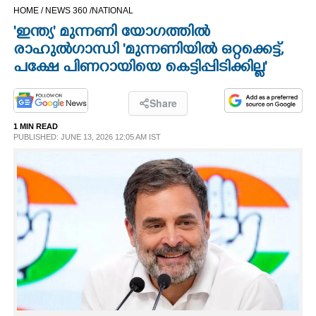
HOME /
NEWS 360 /
NATIONAL
CINEMA
'ഇന്ത്യ' മുന്നണി യോഗത്തിൽ
രാഹുൽഗാന്ധി 'മുന്നണിയിൽ ഒറ്റക്കെട്ട്,
OPINION
പക്ഷേ പിണറായിയെ കെട്ടിപ്പിടിക്കില്ല'
PHOTOS
Share
1 MIN READ
LIFESTYLE
PUBLISHED: JUNE 13, 2026 12:05 AM IST
SPIRITUAL
INFO+
ART
ASTRO