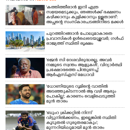
'കത്തിത്തീരാൻ ഇനി എത്ര
സമയമെടുക്കും, ഞങ്ങൾക്ക് ഭക്ഷണം
കഴിക്കാനും കുളിക്കാനും ഉള്ളതാണ്':
അച്ഛന്റെ സംസ്കാരചടങ്ങിനിടെ മക്കൾ
പുറത്തിറങ്ങാൻ പോലുമാകാതെ
പ്രവാസികൾ ഉൾപ്പെടെയുള്ളവർ; ഗൾഫ്
രാജ്യത്ത് സ്ഥിതി രൂക്ഷം
'ജെൻ സി ദേശവിരുദ്ധരല്ല, അവർ
നമ്മുടെ സ്വന്തം ആളുകൾ', വിദ്യാർത്ഥി
പ്രക്ഷോഭത്തെ പിന്തുണച്ച്
ആർഎസ്‌എസ് മേധാവി
'ധോണിയുടെ റൂമിന്റെ വാതിൽ
അടഞ്ഞുകിടന്നാൽ ആ വഴി ആരും
പോകില്ല'; കാരണം വെളിപ്പെടുത്തി
മുൻ താരം
'ബുംറ ക്രിക്കറ്റിൽ നിന്ന്
വിട്ടുനിൽക്കണം, ഇല്ലെങ്കിൽ സ്ഥിതി
കൂടുതൽ ഗുരുതരമാകും';
മുന്നറിയിപ്പുമായി മുൻ താരം