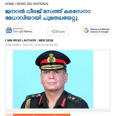
HOME /
NEWS 360 /
NATIONAL
CINEMA
ജനറൽ ധീരജ് സേത്ത് കരസേനാ
മേധാവിയായി ചുമതലയേറ്റു
OPINION
Share
PHOTOS
1 MIN READ
| AUTHOR :
WEB DESK
PUBLISHED: JULY 01, 2026 01:48 AM IST
LIFESTYLE
SPIRITUAL
INFO+
ART
ASTRO