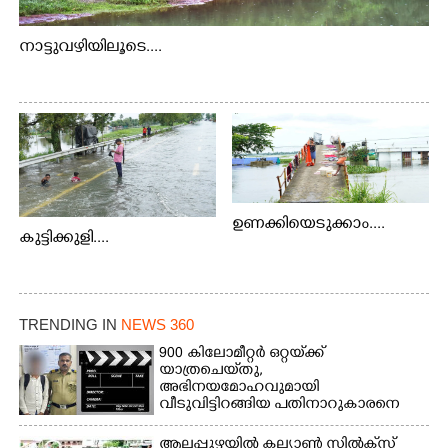
നാട്ടുവഴിയിലൂടെ....
ഉണക്കിയെടുക്കാം....
കുട്ടിക്കുളി....
TRENDING IN
NEWS 360
900 കിലോമീറ്റർ ഒറ്റയ്‌ക്ക്
യാത്രചെ‌യ്‌തു,​
അഭിനയമോഹവുമായി
വീടുവിട്ടിറങ്ങിയ പതിനാറുകാരനെ
കണ്ടെത്തിയത് ഫിലിം സിറ്റിയിൽ
ആലപ്പുഴയിൽ കല്യാൺ സിൽക്‌സ്