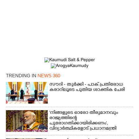
×
Share this link
TRENDING IN
NEWS 360
സൗദി - തുർക്കി - പാക് പ്രതിരോധ
കരാറിലൂടെ പുതിയ ശാക്തിക ചേരി
Copy Link
'നിങ്ങളുടെ ഓരോ തീരുമാനവും
രാജ്യത്തിന്റെ
പുരോഗതിക്കായിരിക്കണം',​
വിദ്യാർത്ഥികളോട് പ്രധാനമന്ത്രി