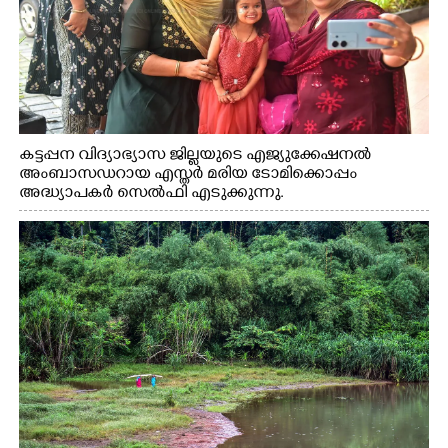
കട്ടപ്പന വിദ്യാഭ്യാസ ജില്ലയുടെ എജ്യുക്കേഷനൽ
അംബാസഡറായ എസ്തർ മരിയ ടോമിക്കൊപ്പം
അദ്ധ്യാപകർ സെൽഫി എടുക്കുന്നു.