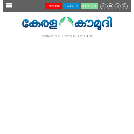
SECTIONS
ENGLISH
E-PAPER
KĀZHCHA
HOME
LATEST
SUNDAY, 09 AUGUST 2026 11.52 AM IST
AUDIO
NOTIFIED NEWS
POLL
KERALA
LOCAL
NEWS 360
CASE DIARY