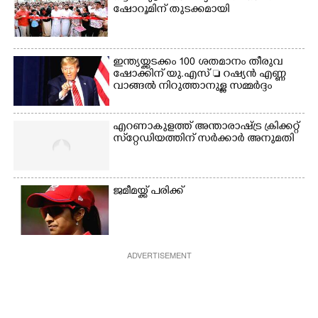
ഷോറൂമിന് തുടക്കമായി
ഇന്ത്യയ്ക്കടക്കം 100 ശതമാനം തീരുവ
ഷോക്കിന് യു.എസ്  റഷ്യൻ എണ്ണ
വാങ്ങൽ നിറുത്താനുള്ള സമ്മർദ്ദം
എറണാകുളത്ത് അന്താരാഷ്ട്ര ക്രിക്കറ്റ്
സ്‌റ്റേഡിയത്തിന് സർക്കാർ അനുമതി
ജമീമയ്ക്ക് പരിക്ക്
ADVERTISEMENT