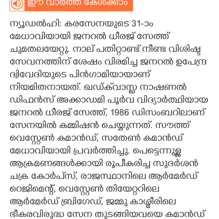
ഈ വാർത്ത കേൾക്കാം
CARTOONS
ന്യൂഡൽഹി: കരസേനയുടെ 31-ാം
മേധാവിയായി ജനറൽ ധീരജ് സേത്ത്
LITERATURE
ചുമതലയേറ്റു. നാല് പതിറ്റാണ്ട് നീണ്ട വിശിഷ്ട
സേവനത്തിന് ശേഷം വിരമിച്ച ജനറൽ ഉപേന്ദ്ര
ZOOM
ദ്വിവേദിയുടെ പിൻഗാമിയായാണ്
നിയമിതനായത്. ഖഡ്ക്‌വാസ്ല നാഷണൽ
ഡിഫൻസ് അക്കാഡമി പൂർവ വിദ്യാർത്ഥിയായ
CONTACT US
ജനറൽ ധീരജ് സേത്ത്, 1986 ഡിസംബറിലാണ്
സേനയിൽ കമ്മിഷൻ ചെയ്യുന്നത്. സൗത്ത്
വെസ്റ്റേൺ കമാൻഡ്, സതേൺ കമാൻഡ്
മേധാവിയായി പ്രവർത്തിച്ചു. പെട്ടെന്നുള്ള
ആക്രമണങ്ങൾക്കായി രൂപീകരിച്ച സുദർശൻ
ചക്ര കോർപ്‌സ്, രാജസ്ഥാനിലെ ആർമേർഡ്
റെജിമെന്റ്, വെസ്റ്റേൺ തിയേറ്ററിലെ
ആർമേർഡ് ബ്രിഗേഡ്, ജമ്മു കാശ്മീരിലെ
ഭീകരവിരുദ്ധ സേന തുടങ്ങിയവയെ കമാൻഡ്