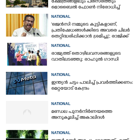
ക്ഷേത്രങ്ങളിലും പരിസരത്തും
മൊബൈൽ ഫോൺ നിരോധിച്ച്
തമിഴ്നാട് സർക്കാർ
NATIONAL
'ജെൻസി നമ്മുടെ കുട്ടികളാണ്,
പ്രതിഷേധങ്ങൾക്കിടെ അവരെ ചിലർ
തെറ്റിദ്ധരിപ്പിക്കാൻ ശ്രമിച്ചു'; രാജിക്ക്
ശേഷം ആദ്യമായി പ്രതികരിച്ച്
NATIONAL
ധർമ്മേന്ദ്ര പ്രധാൻ
രാജ്യത്ത് തൊഴിലവസരങ്ങളുടെ
വാതിലടഞ്ഞു: രാഹുൽ ഗാന്ധി
NATIONAL
ഇന്ത്യൻ ചട്ടം പാലിച്ച് പ്രവർത്തിക്കണം:
മെറ്റയോട് കേന്ദ്രം
NATIONAL
മണ്ഡല പുനർനിർണയത്തെ
അനുകൂലിച്ച് അകാലിദൾ
NATIONAL