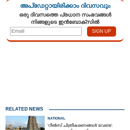
അപ്ഡേറ്റായിരിക്കാം ദിവസവും
ഒരു ദിവസത്തെ പ്രധാന സംഭവങ്ങൾ
നിങ്ങളുടെ ഇൻബോക്സിൽ
Loaded
:
3.34%
/
Unmute
RELATED NEWS
NATIONAL
'റീൽസ് ചിത്രീകരണങ്ങൾ വേണ്ട':