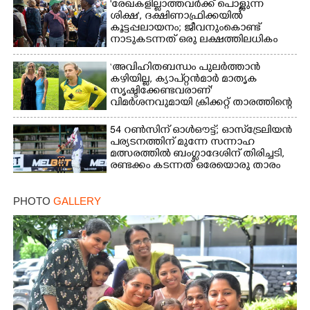
'രേഖകളില്ലാത്തവർക്ക് പൊള്ളുന്ന
ശിക്ഷ', ദക്ഷിണാഫ്രിക്കയിൽ
കൂട്ടപ്പലായനം; ജീവനുംകൊണ്ട്
നാടുകടന്നത് ഒരു ലക്ഷത്തിലധികം
പേർ
‘അവിഹിതബന്ധം പുലർത്താൻ
കഴിയില്ല,​ ക്യാപ്റ്റൻമാർ മാതൃക
സൃഷ്ടിക്കേണ്ടവരാണ്'
വിമർശനവുമായി ക്രിക്കറ്റ് താരത്തിന്റെ
ഭാര്യ
54 റൺസിന് ഓൾഔട്ട്; ഓസ്‌ട്രേലിയൻ
പര്യടനത്തിന് മുന്നേ സന്നാഹ
മത്സരത്തിൽ ബംഗ്ലാദേശിന് തിരിച്ചടി,
രണ്ടക്കം കടന്നത് ഒരേയൊരു താരം
PHOTO
GALLERY