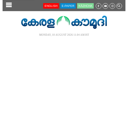
SECTIONS
ENGLISH
E-PAPER
KĀZHCHA
HOME
LATEST
MONDAY, 10 AUGUST 2026 11.04 AM IST
AUDIO
NOTIFIED NEWS
POLL
KERALA
LOCAL
NEWS 360
CASE DIARY