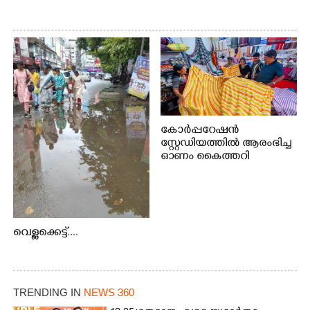
കോർപ്പറേഷൻ
സ്റ്റേഡിയത്തിൽ ആരംഭിച്ച
ഓണം കൈത്തറി
വിപണന മേളയിൽ നിന്നും
വെള്ളക്കെട്ട്....
TRENDING IN
NEWS 360