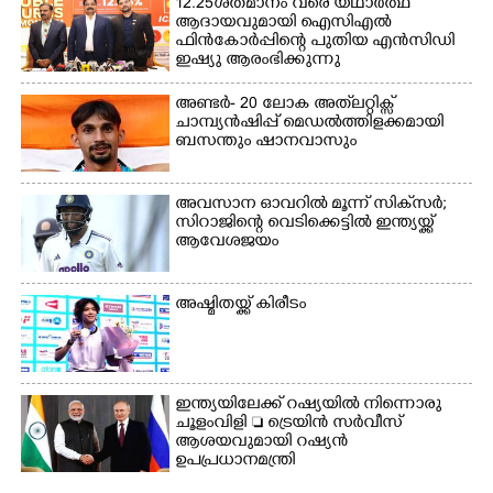
12.25ശതമാനം വരെ യഥാർത്ഥ
ആദായവുമായി ഐസിഎൽ
ഫിൻകോർപ്പിന്റെ പുതിയ എൻസിഡി
ഇഷ്യു ആരംഭിക്കുന്നു
അണ്ടർ- 20 ലോക അത്‌ലറ്റിക്സ്
ചാമ്പ്യൻഷിപ്പ് മെഡൽത്തിളക്കമായി
ബസന്തും ഷാനവാസും
അവസാന ഓവറിൽ മൂന്ന് സിക്‌സർ;
സിറാജിന്റെ വെടിക്കെട്ടിൽ ഇന്ത്യയ്ക്ക്
ആവേശജയം
അഷ്മിതയ്ക്ക് കിരീടം
ഇന്ത്യയിലേക്ക് റഷ്യയിൽ നിന്നൊരു
ചൂളംവിളി  ട്രെയിൻ സർവീസ്
ആശയവുമായി റഷ്യൻ
ഉപപ്രധാനമന്ത്രി