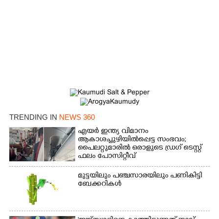
TRENDING IN
NEWS 360
എയർ ഇന്ത്യ വിമാനം
ആകാശച്ചുഴിയിൽപ്പെട്ട സംഭവം;
പൈലറ്റുമാരിൽ ഒരാളുടെ ഡ്രഗ് ടെസ്റ്റ്
ഫലം പോസിറ്റീവ്
മുട്ടയിലും പഞ്ചസാരയിലും പണികിട്ടി
ബേക്കറികൾ