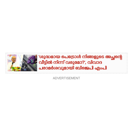
'ശുദ്ധമായ പെട്രോൾ നിങ്ങളുടെ അച്ഛന്റെ
വീട്ടിൽ നിന്ന് വരുമോ?', വിവാദ
പരാമർശവുമായി ബിജെപി എംപി
ADVERTISEMENT