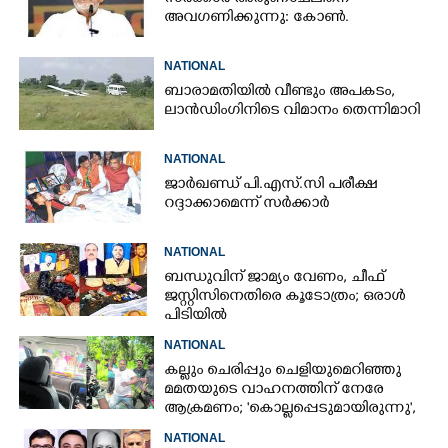
അവഗണിക്കുന്നു: കോൺ.
NATIONAL
ബാരാമതിയിൽ വീണ്ടും അപകടം,​
ലാൻഡിംഗിനിടെ വിമാനം തെന്നിമാറി
NATIONAL
ജാർഖണ്ഡ് പി.എസ്.സി പരീക്ഷ
റദ്ദാക്കാമെന്ന് സർക്കാർ
NATIONAL
ബന്ധുവിന് ജാമ്യം വേണം, ചീഫ്
ജസ്റ്റിസിനെതിരെ കൂടോത്രം; ഒരാൾ
പിടിയിൽ
NATIONAL
കല്ലും ചെരിപ്പും ചെളിയുമെറിഞ്ഞു
മമതയുടെ വാഹനത്തിന് നേരേ
ആക്രമണം; 'കൊല്ലപ്പെടുമായിരുന്നു',
പിന്നിൽ ബിജെപിയെന്നും മമത
NATIONAL