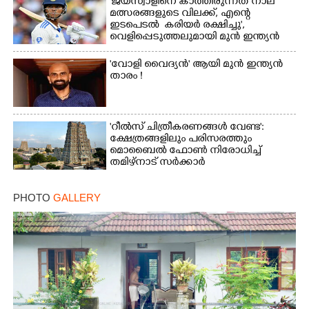
'ജയ്സ്വാളിനെ കാത്തിരുന്നത് നാല്
മത്സരങ്ങളുടെ വിലക്ക്, എന്റെ
ഇടപെടൽ കരിയർ രക്ഷിച്ചു',​
വെളിപ്പെടുത്തലുമായി മുൻ ഇന്ത്യൻ
ക്യാപ്‌ടൻ
'വോളി വൈദ്യൻ' ആയി മുൻ ഇന്ത്യൻ
താരം !
'റീൽസ് ചിത്രീകരണങ്ങൾ വേണ്ട':
ക്ഷേത്രങ്ങളിലും പരിസരത്തും
മൊബൈൽ ഫോൺ നിരോധിച്ച്
തമിഴ്നാട് സർക്കാർ
PHOTO
GALLERY