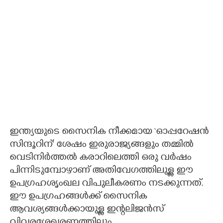
ഇന്ത്യയുടെ സൈനിക നീക്കമായ ‘ഓപ്പറേഷൻ
സിന്ദൂറിന്' ശേഷം ഇരുരാജ്യങ്ങളും തമ്മിൽ
വെടിനിർത്തൽ കരാറിലെത്തി ഒരു വർഷം
പിന്നിടുമ്പോഴാണ് അതിവേഗത്തിലുള്ള ഈ
ഉപഗ്രഹശൃംഖല വിപുലീകരണം നടക്കുന്നത്.
ഈ ഉപഗ്രഹങ്ങൾക്ക് സൈനിക
ആവശ്യങ്ങൾക്കായുള്ള ഇന്റലിജൻസ്
വിവരശേഖരണത്തിലും