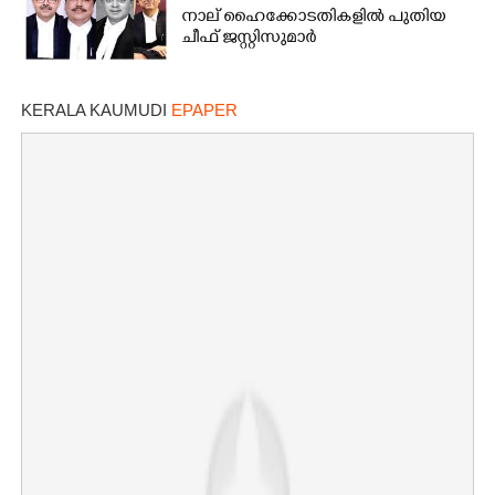
നാല് ഹൈക്കോടതികളിൽ പുതിയ
ചീഫ് ജസ്റ്റിസുമാർ
KERALA KAUMUDI
EPAPER
×
Share this link
Copy Link