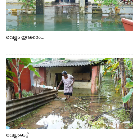
വെള്ളം ഇറക്കാം....
വെള്ളകെട്ട്