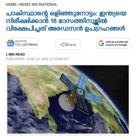
HOME /
NEWS 360 /
NATIONAL
CINEMA
പാകിസ്ഥാന്റെ ഒളിഞ്ഞുനോട്ടം: ഇന്ത്യയെ
നിരീക്ഷിക്കാൻ 16 മാസത്തിനുള്ളിൽ
OPINION
വിക്ഷേപിച്ചത് അരഡസൻ ഉപഗ്രഹങ്ങൾ
PHOTOS
Share
1 MIN READ
LIFESTYLE
PUBLISHED: JUNE 10, 2026 11:19 AM IST
SPIRITUAL
INFO+
ART
ASTRO