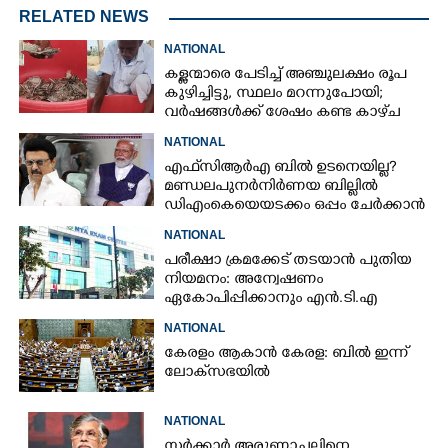
RELATED NEWS
NATIONAL
കള്ളന്മാരെ പേടിച്ച് അഞ്ചുലക്ഷം രൂപ
കുഴിച്ചിട്ടു, സ്ഥലം മറന്നുപോയി;
വർഷങ്ങൾക്ക് ശേഷം കണ്ട കാഴ്‌ച
NATIONAL
എഫ്‌സിആർഎ ബിൽ ഉടനെയില്ല?
മണ്ഡലപുനർനിർണയ ബില്ലിൽ
ഡിഎംകെയെയടക്കം ഒപ്പം ചേർക്കാൻ
ശ്രമവുമായി കേന്ദ്രം
NATIONAL
പരീക്ഷാ ക്രമക്കേട് തടയാൻ പുതിയ
നിയമനം: അന്വേഷണം
ഏകോപിപ്പിക്കാനും എൻ‌.ടി‌.എ
ഉദ്യോഗസ്ഥർ
NATIONAL
കേരളം ആകാൻ കേരള: ബിൽ ഇന്ന്
ലോക്‌സഭയിൽ
NATIONAL
സർക്കാർ അരുണാചലിനെ