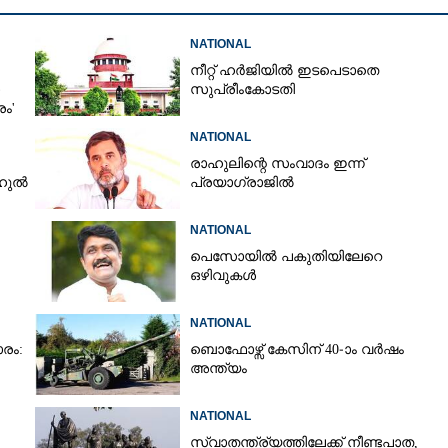
NATIONAL
Copy Link
നീറ്റ് ഹർജിയിൽ ഇടപെടാതെ
രാം തിരിച്ചെത്തി; ഇനി
സുപ്രീംകോടതി
്കാം, എഡിറ്റിംഗ് വിലക്ക്
രം'
NATIONAL
രാഹുലിന്റെ സംവാദം ഇന്ന്
ാഹുൽ
പ്രയാഗ്‌രാജിൽ
NATIONAL
പെസോയിൽ പകുതിയിലേറെ
ഒഴിവുകൾ
NATIONAL
രം:
ബൊഫോഴ്സ് കേസിന് 40-ാം വ‌ർഷം
അന്ത്യം
NATIONAL
സ്വാതന്ത്ര്യത്തിലേക്ക് നീണ്ടപാത,