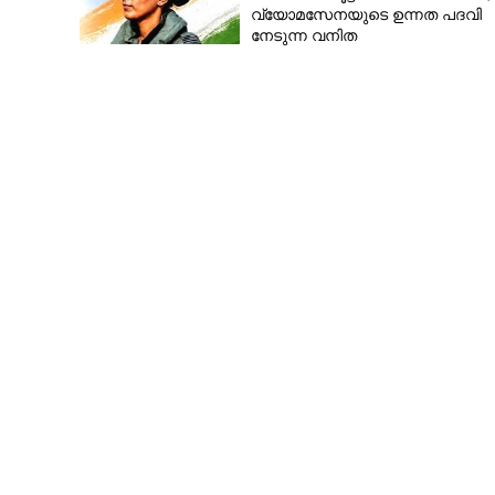
വ്യോമസേനയുടെ ഉന്നത പദവി
നേടുന്ന വനിത