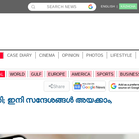
ENGLISH |
KĀZHCHA
CASE DIARY
CINEMA
OPINION
PHOTOS
LIFESTYLE
AL
WORLD
GULF
EUROPE
AMERICA
SPORTS
BUSINES
Share
്തി; ഇനി സന്ദേശങ്ങൾ അയക്കാം,