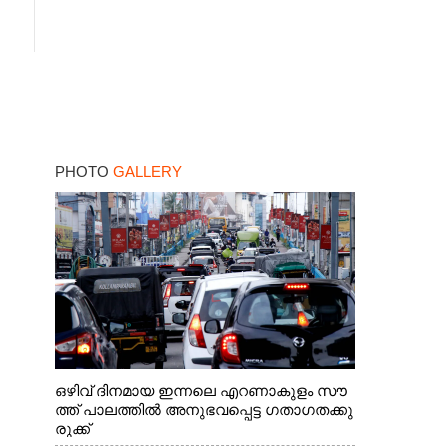
PHOTO
GALLERY
ഒഴിവ് ദിനമായ ഇന്നലെ എറണാകുളം സൗ
ത്ത് പാലത്തിൽ അനുഭവപ്പെട്ട ഗതാഗതക്കു
രുക്ക്