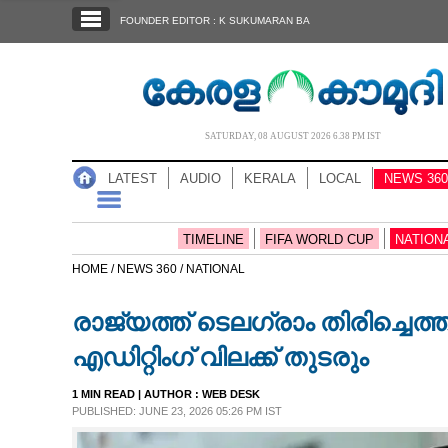
SECTIONS
FOUNDER EDITOR : K SUKUMARAN BA
HOME
LATEST
AUDIO
SATURDAY, 08 AUGUST 2026 6.38 PM IST
NOTIFIED NEWS
LATEST
AUDIO
KERALA
LOCAL
NEWS 360
POLL
KERALA
TIMELINE
FIFA WORLD CUP
NATION
HOME /
NEWS 360 /
NATIONAL
LOCAL
രാജ്യത്ത് ടെലഗ്രാം തിരിച്ചെത
NEWS 360
എഡിറ്റിംഗ് വിലക്ക് തുടരും
1 MIN READ
| AUTHOR :
WEB DESK
CASE DIARY
PUBLISHED: JUNE 23, 2026 05:26 PM IST