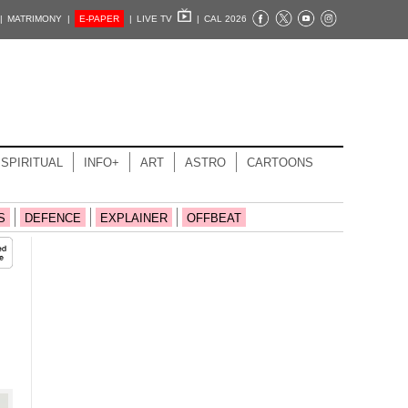
|
MATRIMONY |
E-PAPER
|
LIVE TV
|
CAL 2026
SPIRITUAL
INFO+
ART
ASTRO
CARTOONS
S
DEFENCE
EXPLAINER
OFFBEAT