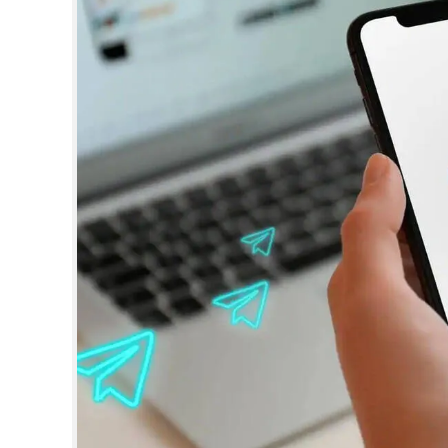
CINEMA
OPINION
PHOTOS
LIFESTYLE
SPIRITUAL
INFO+
ART
ASTRO