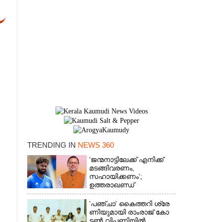
TRENDING IN
NEWS 360
×
'ജന്മനാട്ടിലേക്ക് എനിക്ക്
മടങ്ങിവരണം,
സഹായിക്കണം';
ഉത്തരാഖണ്ഡ്
മുഖ്യമന്ത്രിയോട്
അപേക്ഷയുമായി ഋഷഭ്
'​പ​ഞ്ചാ​'​ ​കൈ​ത്ത​റി​ ​ശ്രേ​
പന്ത്
ണി​യു​മാ​യി​ ​രാം​രാ​ജ് ​കോ​
ട്ടൺ വിപണിയിൽ