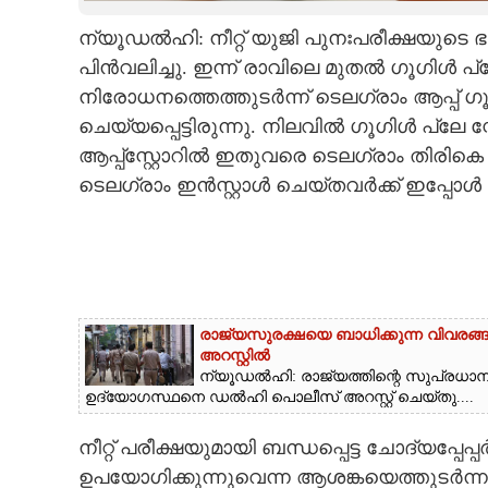
ന്യൂഡൽഹി: നീറ്റ് യുജി പുനഃപരീക്ഷയുടെ 
CARTOONS
പിൻവലിച്ചു. ഇന്ന് രാവിലെ മുതൽ ഗൂഗിൾ പ്ലേ 
നിരോധനത്തെത്തുടർന്ന് ടെലഗ്രാം ആപ്പ് ഗൂഗ
LITERATURE
ചെയ്യപ്പെട്ടിരുന്നു. നിലവിൽ ഗൂഗിൾ പ്ലേ 
ആപ്പ്‌സ്റ്റോറിൽ ഇതുവരെ ടെലഗ്രാം തിരി
ZOOM
ടെലഗ്രാം ഇൻസ്റ്റാൾ ചെയ്‌തവർക്ക് ഇപ്പോ
CONTACT US
രാജ്യസുരക്ഷയെ ബാധിക്കുന്ന വിവരങ
അറസ്റ്റിൽ
ന്യൂ‌ഡൽഹി: രാജ്യത്തിന്റെ സുപ്രധ
ഉദ്യോഗസ്ഥനെ ഡൽഹി പൊലീസ് അറസ്റ്റ് ചെയ്‌തു....
നീറ്റ് പരീക്ഷയുമായി ബന്ധപ്പെട്ട ചോദ്യപ്പേപ
ഉപയോഗിക്കുന്നുവെന്ന ആശങ്കയെത്തുടർന്ന