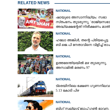
RELATED NEWS
NATIONAL
ഷായുടെ അസാന്നിദ്ധ്യം: സഭാ
രാജ്യത്ത് ടെലഗ്
സ്‌തംഭനം തുടരുന്നു, 'രാജ്യസഭാ
സന്ദേശങ്ങൾ അയക
അദ്ധ്യക്ഷന്റേത് നിരീക്ഷണം മാത്
തുടരും
NATIONAL
ഹലോ അങ്കിൾ,​ തന്റെ പ്രിയപ്പെട്ട
ബി.ജെ.പി നേതാവിനെ വിളിച്ച് ര
NATIONAL
ഉത്തരേന്ത്യയിൽ മഴ തുടരുന്നു,​
അസാമിൽ മരണം 97
NATIONAL
ട്രെയിനിലെ ഭക്ഷണ ഗുണനിലവാ
5.13 കോടി പിഴ
NATIONAL
ബിഗ് സല്യൂട്ട് ടോപ് ഗൺ ഭാവന,​