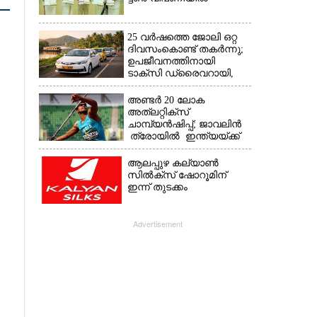
25 വർഷത്തെ ജോലി ഒറ്റ
ദിവസംകൊണ്ട് തകർന്നു;
ഉപജീവനത്തിനായി
ടാക്‌സി ഡ്രൈവറായി,​
അനുഭവം പങ്കുവച്ച് യുവതി
അണ്ടർ 20 ലോക
അത്‌ലറ്റിക്സ്
ചാമ്പ്യൻഷിപ്പ്; ജാവലിൻ
ത്രോയിൽ ഇന്ത്യയ്ക്ക്
വെള്ളി
ആലപ്പുഴ കല്യാൺ
സിൽക്‌സ് ഷോറൂമിന്
ഇന്ന് തുടക്കം
Advertisement