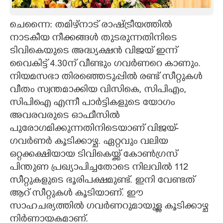
CARTOONS
ചെന്നൈ: തമിഴ്നാട് രാഷ്ട്രീയത്തിൽ
നാടകീയ നീക്കങ്ങൾ തുടരുന്നതിനിടെ
LITERATURE
ടിവികെയുടെ അദ്ധ്യക്ഷൻ വിജയ് ഇന്ന്
വൈകിട്ട് 4.30ന് വീണ്ടും ഗവർണറെ കാണും.
ZOOM
നിയമസഭാ തിരഞ്ഞെടുപ്പിൽ രണ്ട് സീറ്റുകൾ
വീതം സ്വന്തമാക്കിയ വിസികെ, സിപിഎം,
സിപിഐ എന്നീ പാർട്ടികളുടെ യോഗം
CONTACT US
അവരവരുടെ ഓഫീസിൽ
പുരോഗമിക്കുന്നതിനിടെയാണ് വിജയ്-
ഗവർണർ കൂടിക്കാഴ്ച. ഏറ്റവും വലിയ
ഒറ്റക്കക്ഷിയായ ടിവികെയ്ക്ക് കോൺഗ്രസ്
പിന്തുണ പ്രഖ്യാപിച്ചതോടെ നിലവിൽ 112
സീറ്റുകളുടെ ഭൂരിപക്ഷമുണ്ട്. ഇനി വേണ്ടത്
ആറ് സീറ്റുകൾ കൂടിയാണ്. ഈ
സാഹചര്യത്തിൽ ഗവർണറുമായുള്ള കൂടിക്കാഴ്ച
നിർണായകമാണ്.