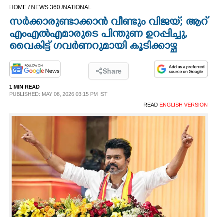
HOME /
NEWS 360 /
NATIONAL
CINEMA
സർക്കാരുണ്ടാക്കാൻ വീണ്ടും വിജയ്; ആറ്
എംഎൽഎമാരുടെ പിന്തുണ ഉറപ്പിച്ചു,
OPINION
വൈകിട്ട് ഗവർണറുമായി കൂടിക്കാഴ്ച
PHOTOS
Share
1 MIN READ
LIFESTYLE
PUBLISHED: MAY 08, 2026 03:15 PM IST
READ
ENGLISH VERSION
SPIRITUAL
INFO+
ART
ASTRO