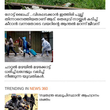
ഗോട്ട് ലൈഫ് ...വിശപ്പടക്കാൻ ഇത്തിരി പുല്ല്
തിന്നാനെത്തിയതാണ് ആട്. തെരുവ് നായ്ക്കൾ കടിച്ച്
കീറാൻ വന്നതോടെ വയറിന്റെ ആന്തൽ മറന്ന് ജീവന്
വേണ്ടിയായി ഓട്ടം. എറണാകുളം വാത്തുരുത്തിയിൽ
നിന്നുള്ള കാഴ്ച
ചാറ്റൽ മഴയിൽ മഴക്കോട്ട്
ധരിച്ച് ലഗേജും വലിച്ച്
നീങ്ങുന്ന യുവതികൾ.
എറണാകുളം മേനകയിൽ
നിന്നുള്ള കാഴ്ച
TRENDING IN
NEWS 360
'സ്വതന്ത്ര ബലൂചിസ്ഥാൻ' ആഹ്വാനം
ശക്തം