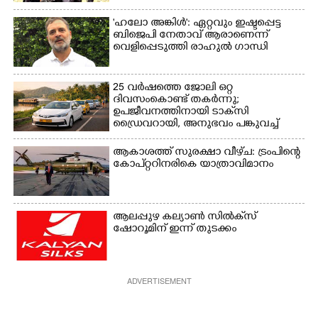
'ഹലോ അങ്കിൾ': ഏറ്റവും ഇഷ്ടപ്പെട്ട
ബിജെപി നേതാവ് ആരാണെന്ന്
വെളിപ്പെടുത്തി രാഹുൽ ഗാന്ധി
25 വർഷത്തെ ജോലി ഒറ്റ
ദിവസംകൊണ്ട് തകർന്നു;
ഉപജീവനത്തിനായി ടാക്‌സി
ഡ്രൈവറായി,​ അനുഭവം പങ്കുവച്ച്
യുവതി
ആകാശത്ത് സുരക്ഷാ വീഴ്‌ച: ട്രംപിന്റെ
കോ‌പ്‌റ്ററിനരികെ യാത്രാവിമാനം
ആലപ്പുഴ കല്യാൺ സിൽക്‌സ്
ഷോറൂമിന് ഇന്ന് തുടക്കം
ADVERTISEMENT