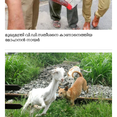
മുഖ്യമന്ത്രി വി.ഡി.സതീശനെ കാണാനെത്തിയ
മോഹനൻ നായർ