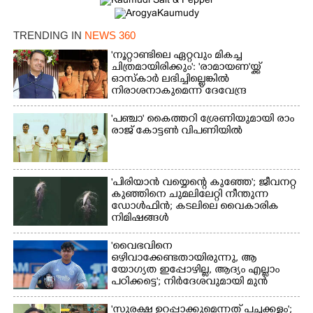
TRENDING IN
NEWS 360
'നൂറ്റാണ്ടിലെ ഏറ്റവും മികച്ച
ചിത്രമായിരിക്കും': 'രാമായണ'യ്ക്ക്
ഓസ്കാ‌ർ ലഭിച്ചില്ലെങ്കിൽ
നിരാശനാകുമെന്ന് ദേവേന്ദ്ര
ഫഡ്നാവിസ്
'​പ​ഞ്ചാ​'​ ​കൈ​ത്ത​റി​ ​ശ്രേ​ണി​യു​മാ​യി​ ​രാം​
രാ​ജ് ​കോ​ട്ടൺ വിപണിയിൽ
'പിരിയാൻ വയ്യെന്റെ കുഞ്ഞേ'; ജീവനറ്റ
കുഞ്ഞിനെ ചുമലിലേറ്റി നീന്തുന്ന
ഡോൾഫിൻ; കടലിലെ വൈകാരിക
നിമിഷങ്ങൾ
'വൈഭവിനെ
ഒഴിവാക്കേണ്ടതായിരുന്നു,​ ആ
യോഗ്യത ഇപ്പോഴില്ല, ആദ്യം എല്ലാം
പഠിക്കട്ടെ'; നിർദേശവുമായി മുൻ
ക്രിക്കറ്റ് താരം
'സുരക്ഷ ഉറപ്പാക്കുമെന്നത് പച്ചക്കള്ളം';