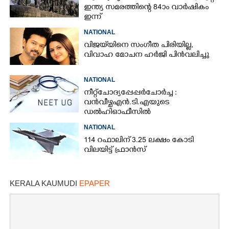
ഇന്ത്യ സമരത്തിന്റെ 84ാം വാർഷികം
ഇന്ന്
NATIONAL
വിജയ്‌യിനെ സംഗീത പിരിയില്ല,
വിവാഹ മോചന ഹർജി പിൻവലിച്ചു
NATIONAL
നീറ്റ് ചോദ്യപ്പേപ്പർ ചോർച്ച :
വൻവീഴ്ച എൻ.ടി.എയുടെ
ഡൽഹി ഓഫീസിൽ
NATIONAL
114 റഫാലിന് 3.25 ലക്ഷം കോടി
വിലയിട്ട് ഫ്രാൻസ്
KERALA KAUMUDI
EPAPER