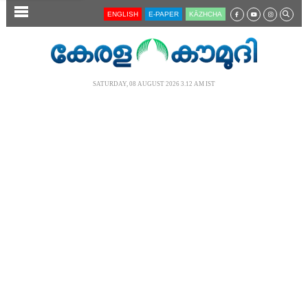
SECTIONS
ENGLISH
E-PAPER
KĀZHCHA
HOME
LATEST
SATURDAY, 08 AUGUST 2026 3.12 AM IST
AUDIO
NOTIFIED NEWS
POLL
KERALA
LOCAL
NEWS 360
CASE DIARY