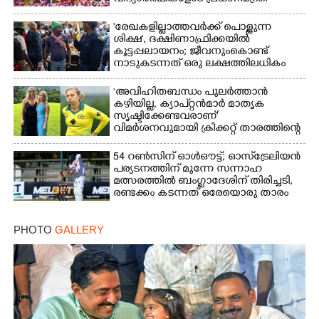
'രേഖകളില്ലാത്തവർക്ക് പൊള്ളുന്ന
ശിക്ഷ', ദക്ഷിണാഫ്രിക്കയിൽ
കൂട്ടപ്പലായനം; ജീവനുംകൊണ്ട്
നാടുകടന്നത് ഒരു ലക്ഷത്തിലധികം
പേർ
‘അവിഹിതബന്ധം പുലർത്താൻ
കഴിയില്ല,​ ക്യാപ്റ്റൻമാർ മാതൃക
സൃഷ്ടിക്കേണ്ടവരാണ്'
വിമർശനവുമായി ക്രിക്കറ്റ് താരത്തിന്റെ
ഭാര്യ
54 റൺസിന് ഓൾഔട്ട്; ഓസ്‌ട്രേലിയൻ
പര്യടനത്തിന് മുന്നേ സന്നാഹ
മത്സരത്തിൽ ബംഗ്ലാദേശിന് തിരിച്ചടി,
രണ്ടക്കം കടന്നത് ഒരേയൊരു താരം
PHOTO
GALLERY