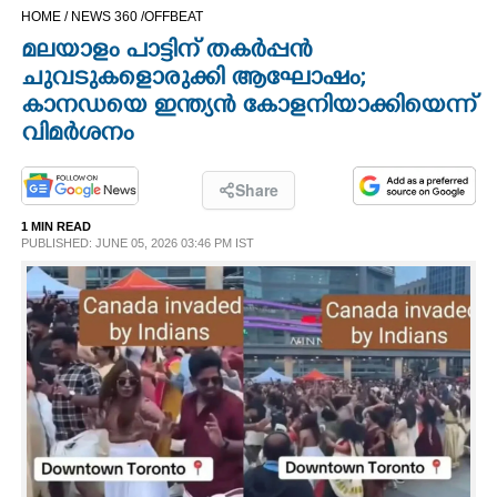
HOME /
NEWS 360 /
OFFBEAT
CINEMA
മലയാളം പാട്ടിന് തകർപ്പൻ
ചുവടുകളൊരുക്കി ആഘോഷം;
OPINION
കാനഡയെ ഇന്ത്യൻ കോളനിയാക്കിയെന്ന്
വിമർശനം
PHOTOS
Share
LIFESTYLE
1 MIN READ
PUBLISHED: JUNE 05, 2026 03:46 PM IST
SPIRITUAL
INFO+
ART
ASTRO