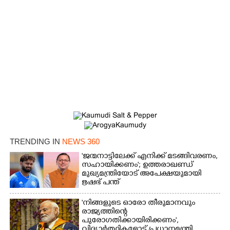
TRENDING IN
NEWS 360
'ജന്മനാട്ടിലേക്ക് എനിക്ക് മടങ്ങിവരണം,
സഹായിക്കണം'; ഉത്തരാഖണ്ഡ്
മുഖ്യമന്ത്രിയോട് അപേക്ഷയുമായി
ഋഷഭ് പന്ത്
'നിങ്ങളുടെ ഓരോ തീരുമാനവും
രാജ്യത്തിന്റെ
പുരോഗതിക്കായിരിക്കണം',​
വിദ്യാർത്ഥികളോട് പ്രധാനമന്ത്രി