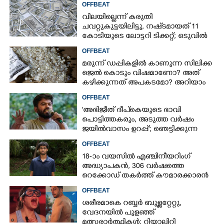
OFFBEAT
വിലയില്ലെന്ന് കരുതി
ചവറ്റുകുട്ടയിലിട്ടു, നഷ്‌ടമായത് 11
കോടിയുടെ ലോട്ടറി ടിക്കറ്റ്; ഒടുവിൽ
ഭാഗ്യം തുണയായി
OFFBEAT
മരുന്ന് ഡപ്പികളിൽ കാണുന്ന സിലിക്ക
ജെൽ കൊടും വിഷമാണോ? അത്
കഴിക്കുന്നത് അപകടമോ? അറിയാം
OFFBEAT
'അഭിജീത് ദീപ്‌കെയുടെ ഭാവി
പൊട്ടിത്തകരും, അടുത്ത വർഷം
ജയിൽവാസം ഉറപ്പ്'; ഞെട്ടിക്കുന്ന
പ്രവചനവുമായി ജ്യോതിഷി
OFFBEAT
18-ാം വയസിൽ എഞ്ചിനീയറിംഗ്
അദ്ധ്യാപകൻ, 306 വർഷത്തെ
റെക്കോഡ് തകർത്ത് കൗമാരക്കാരൻ
OFFBEAT
ശരീരമാകെ റബ്ബർ ബുള്ളറ്റേറ്റു,
വേദനയിൽ പുളഞ്ഞ്
മത്സരാർത്ഥികൾ; റിയാലിറ്റി