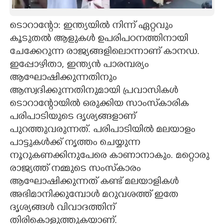
CARTOONS
ടൊറാന്റോ: ഇന്ത്യയിൽ നിന്ന് ഏറ്റവും
കൂടുതൽ ആളുകൾ ഉപരിപഠനത്തിനായി
LITERATURE
ചേക്കേറുന്ന രാജ്യങ്ങളിലൊന്നാണ് കാന‌‌ഡ.
ഇപ്പോഴിതാ, ഇന്ത്യൻ പാരമ്പര്യം
ZOOM
ആഘോഷിക്കുന്നതിനും
ആസ്വദിക്കുന്നതിനുമായി പ്രവാസികൾ
ടൊറാന്റോയിൽ ഒരുക്കിയ സാംസ്‌കാരിക
CONTACT US
പരിപാടിയുടെ ദൃശ്യങ്ങളാണ്
പുറത്തുവരുന്നത്. പരിപാടിയിൽ മലയാളം
പാട്ടുകൾക്ക് നൃത്തം ചെയ്യുന്ന
നൂറുകണക്കിനുപേരെ കാണാനാകും. മറ്റൊരു
രാജ്യത്ത് നമ്മുടെ സംസ്‌കാരം
ആഘോഷിക്കുന്നത് കണ്ട് മലയാളികൾ
അഭിമാനിക്കുമ്പോൾ മറുവശത്ത് ഇതേ
ദൃശ്യങ്ങൾ വിവാദത്തിന്
തിരികൊളുത്തുകയാണ്.