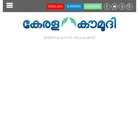
SECTIONS
ENGLISH
E-PAPER
KĀZHCHA
HOME
LATEST
SUNDAY, 09 AUGUST 2026 6.26 AM IST
AUDIO
NOTIFIED NEWS
POLL
KERALA
LOCAL
NEWS 360
CASE DIARY