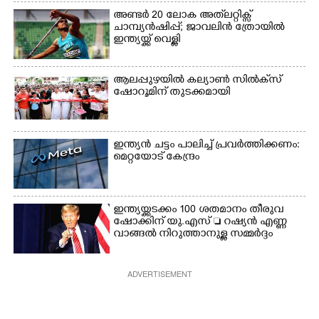
അണ്ടർ 20 ലോക അത്‌ലറ്റിക്സ്
ചാമ്പ്യൻഷിപ്പ്; ജാവലിൻ ത്രോയിൽ
ഇന്ത്യയ്ക്ക് വെള്ളി
ആലപ്പുഴയിൽ കല്യാൺ സിൽക്‌സ്
ഷോറൂമിന് തുടക്കമായി
ഇന്ത്യൻ ചട്ടം പാലിച്ച് പ്രവർത്തിക്കണം:
മെറ്റയോട് കേന്ദ്രം
ഇന്ത്യയ്ക്കടക്കം 100 ശതമാനം തീരുവ
ഷോക്കിന് യു.എസ്  റഷ്യൻ എണ്ണ
വാങ്ങൽ നിറുത്താനുള്ള സമ്മർദ്ദം
ADVERTISEMENT