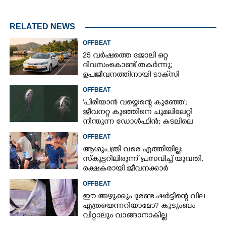
RELATED NEWS
OFFBEAT
25 വർഷത്തെ ജോലി ഒറ്റ
ദിവസംകൊണ്ട് തകർന്നു;
ഉപജീവനത്തിനായി ടാക്‌സി
ഡ്രൈവറായി,​ അനുഭവം പങ്കുവച്ച്
OFFBEAT
യുവതി
'പിരിയാൻ വയ്യെന്റെ കുഞ്ഞേ';
ജീവനറ്റ കുഞ്ഞിനെ ചുമലിലേറ്റി
നീന്തുന്ന ഡോൾഫിൻ; കടലിലെ
വൈകാരിക നിമിഷങ്ങൾ
OFFBEAT
ആശുപത്രി വരെ എത്തിയില്ല:
സ്കൂട്ടറിലിരുന്ന് പ്രസവിച്ച് യുവതി,
രക്ഷകരായി ജീവനക്കാർ
OFFBEAT
ഈ അഴുക്കുപുരണ്ട ഷർട്ടിന്റെ വില
എത്രയെന്നറിയാമോ? കുടുംബം
വിറ്റാലും വാങ്ങാനാകില്ല