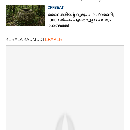
ഷോയ്‌ക്കെതിരെ വ്യാപക വിമർശനം
OFFBEAT
'മരണത്തിന്റെ ദുരൂഹ കൽഭരണി';
1000 വർഷം പഴക്കമുള്ള രഹസ്യം
കണ്ടെത്തി
KERALA KAUMUDI
EPAPER
×