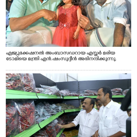
എജ്യുക്കേഷനൽ അംബാസഡറായ എസ്തർ മരിയ
ടോമിയെ മന്ത്രി എൻ.ഷംസുദ്ദീൻ അഭിനന്ദിക്കുന്നു.