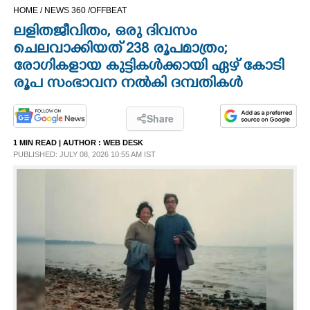
HOME /
NEWS 360 /
OFFBEAT
CINEMA
ലളിതജീവിതം, ഒരു ദിവസം
ചെലവാക്കിയത് 238 രൂപമാത്രം;
OPINION
രോഗികളായ കുട്ടികൾക്കായി ഏഴ് കോടി
രൂപ സംഭാവന നൽകി ദമ്പതികൾ
PHOTOS
Share
LIFESTYLE
1 MIN READ
| AUTHOR :
WEB DESK
PUBLISHED: JULY 08, 2026 10:55 AM IST
SPIRITUAL
INFO+
ART
ASTRO