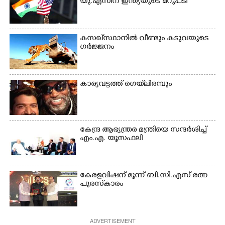
യു.എസിന് ഇന്ത്യയുടെ മറുപടി
കസഖ്‌സ്ഥാനിൽ വീണ്ടും കടുവയുടെ
ഗർജ്ജനം
കാര്യവട്ടത്ത് ഗെയ്‌ലിരമ്പും
കേന്ദ്ര ആഭ്യന്ത്രര മന്ത്രിയെ സന്ദർശിച്ച്
എം.എ. യൂസഫലി
കേരളവിഷന് മൂന്ന് ബി.സി.എസ് രത്ന
പുരസ്‌കാരം
ADVERTISEMENT