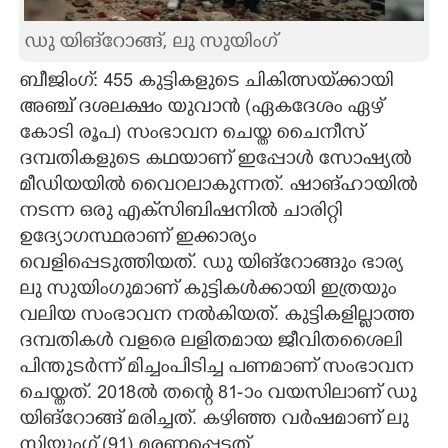
CARTOONS
ഡു യിങ്‌റോങ്ങ്, ലു സുയിംഗ്
ബീജിംഗ്: 455 കുട്ടികളുടെ ചികിത്സയ്‌ക്കായി
LITERATURE
അഞ്ച് ദശലക്ഷം യുവാൻ (ഏകദേശം ഏഴ്
കോടി രൂപ) സംഭാവന ചെയ്ത ചെെനീസ്
ZOOM
ദമ്പതികളുടെ കഥയാണ് ഇപ്പോൾ സോഷ്യൽ
മീഡിയയിൽ വെെറലാകുന്നത്. ഷാങ്ഹായിൽ
CONTACT US
നടന്ന ഒരു എക്‌സിബിഷനിൽ ചാരിറ്റി
ഉദ്യോഗസ്ഥരാണ് ഇക്കാര്യം
വെളിപ്പെടുത്തിയത്. ഡു യിങ്റോങ്ങും ഭാര്യ
ലു സുയിംഗുമാണ് കുട്ടികൾക്കായി ഇത്രയും
വലിയ സംഭാവന നൽകിയത്. കുട്ടികളില്ലാത്ത
ദമ്പതികൾ വളരെ ലളിതമായ ജീവിതശെെലി
പിന്തുടർന്ന് മിച്ചംപിടിച്ച പണമാണ് സംഭാവന
ചെയ്തത്. 2018ൽ തന്റെ 81-ാം വയസിലാണ് ഡു
യിങ്റോങ്ങ് മരിച്ചത്. കഴിഞ്ഞ വർഷമാണ് ലു
സിയുംഗ് (91)​ മരണപ്പെട്ടത്.