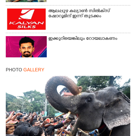
ആലപ്പുഴ കല്യാൺ സിൽക്‌സ്
ഷോറൂമിന് ഇന്ന് തുടക്കം
ഇക്കുറിയെങ്കിലും റോയലാകണം
PHOTO
GALLERY