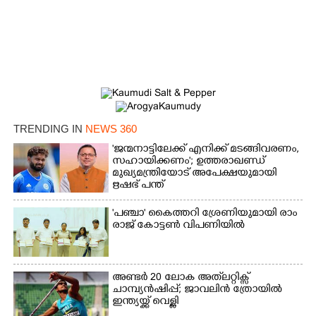
TRENDING IN
NEWS 360
'ജന്മനാട്ടിലേക്ക് എനിക്ക് മടങ്ങിവരണം,
സഹായിക്കണം'; ഉത്തരാഖണ്ഡ്
മുഖ്യമന്ത്രിയോട് അപേക്ഷയുമായി
ഋഷഭ് പന്ത്
'​പ​ഞ്ചാ​'​ ​കൈ​ത്ത​റി​ ​ശ്രേ​ണി​യു​മാ​യി​ ​രാം​
രാ​ജ് ​കോ​ട്ടൺ വിപണിയിൽ
അണ്ടർ 20 ലോക അത്‌ലറ്റിക്സ്
ചാമ്പ്യൻഷിപ്പ്; ജാവലിൻ ത്രോയിൽ
ഇന്ത്യയ്ക്ക് വെള്ളി