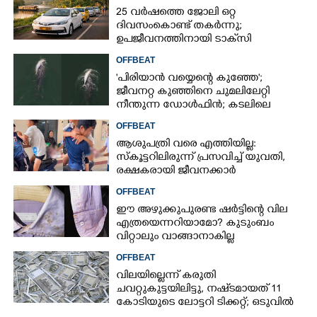
25 വർഷത്തെ ജോലി ഒറ്റ
ദിവസംകൊണ്ട് തകർന്നു;
ഉപജീവനത്തിനായി ടാക്‌സി
ഡ്രൈവറായി,​ അനുഭവം പങ്കുവച്ച്
OFFBEAT
യുവതി
'പിരിയാൻ വയ്യെന്റെ കുഞ്ഞേ';
ജീവനറ്റ കുഞ്ഞിനെ ചുമലിലേറ്റി
നീന്തുന്ന ഡോൾഫിൻ; കടലിലെ
വൈകാരിക നിമിഷങ്ങൾ
OFFBEAT
ആശുപത്രി വരെ എത്തിയില്ല:
സ്കൂട്ടറിലിരുന്ന് പ്രസവിച്ച് യുവതി,
രക്ഷകരായി ജീവനക്കാർ
OFFBEAT
ഈ അഴുക്കുപുരണ്ട ഷർട്ടിന്റെ വില
എത്രയെന്നറിയാമോ? കുടുംബം
വിറ്റാലും വാങ്ങാനാകില്ല
OFFBEAT
വിലയില്ലെന്ന് കരുതി
ചവറ്റുകുട്ടയിലിട്ടു, നഷ്‌ടമായത് 11
കോടിയുടെ ലോട്ടറി ടിക്കറ്റ്; ഒടുവിൽ
ഭാഗ്യം തുണയായി