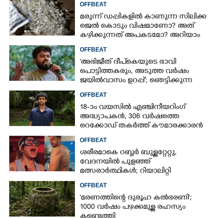
OFFBEAT
മരുന്ന് ഡപ്പികളിൽ കാണുന്ന സിലിക്ക
ജെൽ കൊടും വിഷമാണോ? അത്
കഴിക്കുന്നത് അപകടമോ? അറിയാം
OFFBEAT
'അഭിജീത് ദീപ്‌കെയുടെ ഭാവി
പൊട്ടിത്തകരും, അടുത്ത വർഷം
ജയിൽവാസം ഉറപ്പ്'; ഞെട്ടിക്കുന്ന
പ്രവചനവുമായി ജ്യോതിഷി
OFFBEAT
18-ാം വയസിൽ എഞ്ചിനീയറിംഗ്
അദ്ധ്യാപകൻ, 306 വർഷത്തെ
റെക്കോഡ് തകർത്ത് കൗമാരക്കാരൻ
OFFBEAT
ശരീരമാകെ റബ്ബർ ബുള്ളറ്റേറ്റു,
വേദനയിൽ പുളഞ്ഞ്
മത്സരാർത്ഥികൾ; റിയാലിറ്റി
ഷോയ്‌ക്കെതിരെ വ്യാപക വിമർശനം
OFFBEAT
'മരണത്തിന്റെ ദുരൂഹ കൽഭരണി';
1000 വർഷം പഴക്കമുള്ള രഹസ്യം
കണ്ടെത്തി