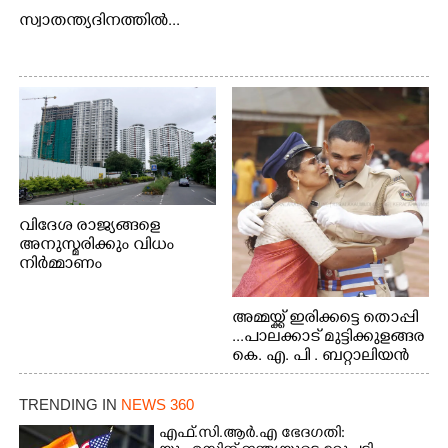
സ്വാതന്ത്യദിനത്തിൽ...
വിദേശ രാജ്യങ്ങളെ
അനുസ്മരിക്കും വിധം
നിർമ്മാണം
പുരോഗമിക്കുന്ന
ബഹുനിലക്കെട്ടിടങ്ങൾ.
അമ്മയ്ക്ക് ഇരിക്കട്ടെ തൊപ്പി
എറണാകുളം ചാത്യാത്ത്
...പാലക്കാട് മുട്ടിക്കുളങ്ങര
റോഡിൽ നിന്നുള്ള കാഴ്ച
കെ. എ. പി . ബറ്റാലിയൻ
ഗ്രൗണ്ടിൽ പരിശീലനം
TRENDING IN
NEWS 360
എഫ്.സി.ആർ.എ ഭേദഗതി: