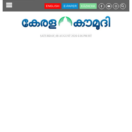
SECTIONS
ENGLISH
E-PAPER
KĀZHCHA
HOME
LATEST
SATURDAY, 08 AUGUST 2026 6.06 PM IST
AUDIO
NOTIFIED NEWS
POLL
KERALA
LOCAL
NEWS 360
CASE DIARY