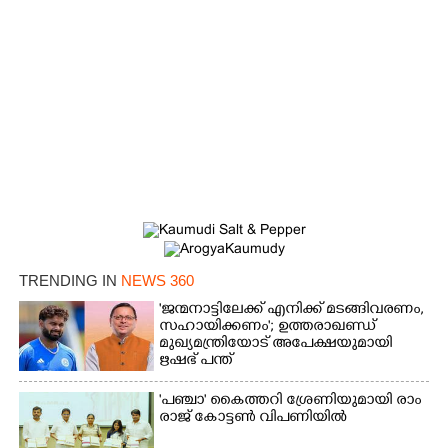
TRENDING IN
NEWS 360
'ജന്മനാട്ടിലേക്ക് എനിക്ക് മടങ്ങിവരണം,
സഹായിക്കണം'; ഉത്തരാഖണ്ഡ്
മുഖ്യമന്ത്രിയോട് അപേക്ഷയുമായി
ഋഷഭ് പന്ത്
'​പ​ഞ്ചാ​'​ ​കൈ​ത്ത​റി​ ​ശ്രേ​ണി​യു​മാ​യി​ ​രാം​
രാ​ജ് ​കോ​ട്ടൺ വിപണിയിൽ