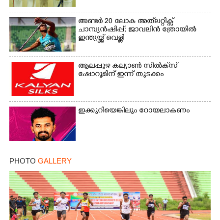
അണ്ടർ 20 ലോക അത്‌ലറ്റിക്സ്
ചാമ്പ്യൻഷിപ്പ്; ജാവലിൻ ത്രോയിൽ
ഇന്ത്യയ്ക്ക് വെള്ളി
ആലപ്പുഴ കല്യാൺ സിൽക്‌സ്
ഷോറൂമിന് ഇന്ന് തുടക്കം
ഇക്കുറിയെങ്കിലും റോയലാകണം
PHOTO
GALLERY