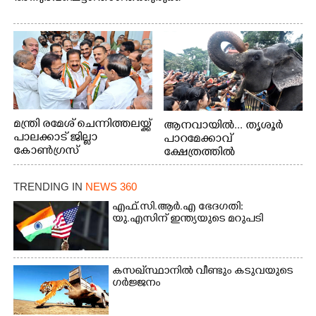
മന്ത്രി രമേശ് ചെന്നിത്തലയ്ക്ക്
ആനവായിൽ... തൃശൂർ
പാലക്കാട് ജില്ലാ
പാറമേക്കാവ്
കോൺഗ്രസ്
ക്ഷേത്രത്തിൽ
സംഘടിപ്പിച്ച ആനയൂട്ടിൽ
പങ്കെടുക്കുന്ന
TRENDING IN
NEWS 360
ആനകൾക്ക് പഴങ്ങൾ
നൽക്കുന്നവർ.
എഫ്.സി.ആർ.എ ഭേദഗതി:
യു.എസിന് ഇന്ത്യയുടെ മറുപടി
കസഖ്‌സ്ഥാനിൽ വീണ്ടും കടുവയുടെ
ഗർജ്ജനം