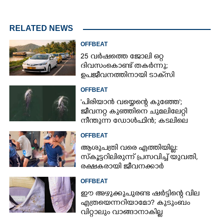
RELATED NEWS
OFFBEAT
25 വർഷത്തെ ജോലി ഒറ്റ
ദിവസംകൊണ്ട് തകർന്നു;
ഉപജീവനത്തിനായി ടാക്‌സി
ഡ്രൈവറായി,​ അനുഭവം പങ്കുവച്ച്
OFFBEAT
യുവതി
'പിരിയാൻ വയ്യെന്റെ കുഞ്ഞേ';
ജീവനറ്റ കുഞ്ഞിനെ ചുമലിലേറ്റി
നീന്തുന്ന ഡോൾഫിൻ; കടലിലെ
വൈകാരിക നിമിഷങ്ങൾ
OFFBEAT
ആശുപത്രി വരെ എത്തിയില്ല:
സ്കൂട്ടറിലിരുന്ന് പ്രസവിച്ച് യുവതി,
രക്ഷകരായി ജീവനക്കാർ
OFFBEAT
ഈ അഴുക്കുപുരണ്ട ഷർട്ടിന്റെ വില
എത്രയെന്നറിയാമോ? കുടുംബം
വിറ്റാലും വാങ്ങാനാകില്ല