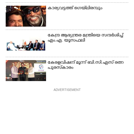
കാര്യവട്ടത്ത് ഗെയ്‌ലിരമ്പും
കേന്ദ്ര ആഭ്യന്ത്രര മന്ത്രിയെ സന്ദർശിച്ച്
എം.എ. യൂസഫലി
കേരളവിഷന് മൂന്ന് ബി.സി.എസ് രത്ന
പുരസ്‌കാരം
ADVERTISEMENT