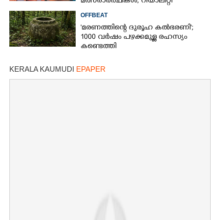
മത്സരാർത്ഥികൾ; റിയാലിറ്റി
ഷോയ്‌ക്കെതിരെ വ്യാപക വിമർശനം
OFFBEAT
'മരണത്തിന്റെ ദുരൂഹ കൽഭരണി';
1000 വർഷം പഴക്കമുള്ള രഹസ്യം
കണ്ടെത്തി
KERALA KAUMUDI
EPAPER
×
Share this link