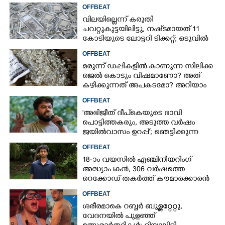
OFFBEAT
വിലയില്ലെന്ന് കരുതി
ചവറ്റുകുട്ടയിലിട്ടു, നഷ്‌ടമായത് 11
കോടിയുടെ ലോട്ടറി ടിക്കറ്റ്; ഒടുവിൽ
ഭാഗ്യം തുണയായി
OFFBEAT
മരുന്ന് ഡപ്പികളിൽ കാണുന്ന സിലിക്ക
ജെൽ കൊടും വിഷമാണോ? അത്
കഴിക്കുന്നത് അപകടമോ? അറിയാം
OFFBEAT
'അഭിജീത് ദീപ്‌കെയുടെ ഭാവി
പൊട്ടിത്തകരും, അടുത്ത വർഷം
ജയിൽവാസം ഉറപ്പ്'; ഞെട്ടിക്കുന്ന
പ്രവചനവുമായി ജ്യോതിഷി
OFFBEAT
18-ാം വയസിൽ എഞ്ചിനീയറിംഗ്
അദ്ധ്യാപകൻ, 306 വർഷത്തെ
റെക്കോഡ് തകർത്ത് കൗമാരക്കാരൻ
OFFBEAT
ശരീരമാകെ റബ്ബർ ബുള്ളറ്റേറ്റു,
വേദനയിൽ പുളഞ്ഞ്