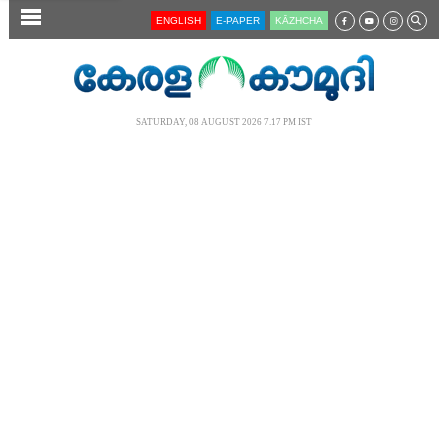
SECTIONS
ENGLISH
E-PAPER
KĀZHCHA
HOME
LATEST
SATURDAY, 08 AUGUST 2026 7.17 PM IST
AUDIO
NOTIFIED NEWS
POLL
KERALA
LOCAL
NEWS 360
CASE DIARY