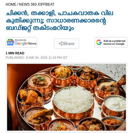
HOME /
NEWS 360 /
OFFBEAT
CINEMA
ചിക്കന്‍, തക്കാളി, പാചകവാതക വില
കുതിക്കുന്നു; സാധാരണക്കാരന്റെ
OPINION
ബഡ്ജറ്റ് തകിടംമറിയും
PHOTOS
Share
1 MIN READ
LIFESTYLE
PUBLISHED: JUNE 04, 2026 11:19 PM IST
SPIRITUAL
INFO+
ART
ASTRO