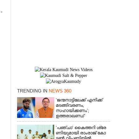
-
TRENDING IN
NEWS 360
×
'ജന്മനാട്ടിലേക്ക് എനിക്ക്
മടങ്ങിവരണം,
സഹായിക്കണം';
ഉത്തരാഖണ്ഡ്
മുഖ്യമന്ത്രിയോട്
അപേക്ഷയുമായി ഋഷഭ്
'​പ​ഞ്ചാ​'​ ​കൈ​ത്ത​റി​ ​ശ്രേ​
പന്ത്
ണി​യു​മാ​യി​ ​രാം​രാ​ജ് ​കോ​
ട്ടൺ വിപണിയിൽ