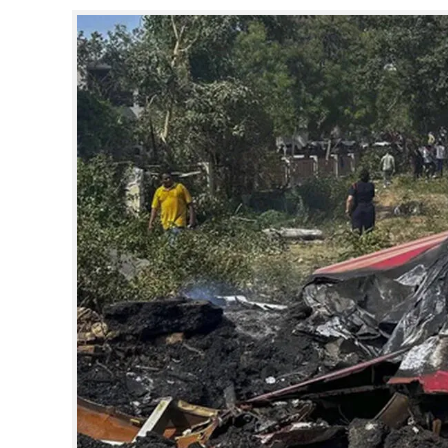
CINEMA
OPINION
PHOTOS
LIFESTYLE
SPIRITUAL
INFO+
ART
ASTRO