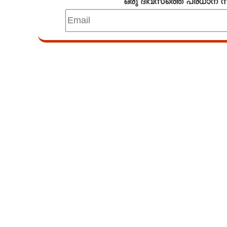
ഒരു ദിവസത്തെ പ്രധാന
Loaded
:
4.68%
/
Unmute