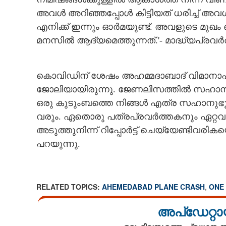
അവൾ അറിഞ്ഞപ്പോൾ കിട്ടിയത് ധരിച്ച് അവൾ 
എനിക്ക് ഇന്നും ഓർമയുണ്ട്. അവളുടെ മുഖം 
'ആ ടിഫിൻ ബോക
മനസിൽ ആദ്യമെത്തുന്നത്.'- മാദ്ധ്യപ്രവർത
പായ്ക്ക് ചെയ്തത
ആർക്കുവേണ്ടിയായ
തികഞ്ഞിട്ടും ഉത
കൊവിഡിന് ശേഷം അഹമ്മദാബാദ് വിമാനാപകടം 
ബാക്കി
ജോലിയായിരുന്നു. ജേണലിസത്തിൽ സഹാനുഭ
ഒരു കുടുംബത്തെ നിങ്ങൾ എത്ര സഹാനുഭൂത
വരും. ഏതൊരു പത്രപ്രവർത്തകനും ഏറ്റവും ബു
അടുത്തുനിന്ന് റിപ്പോർട്ട് ചെയ്യേണ്ടിവരി
പറയുന്നു.
RELATED TOPICS:
AHEMEDABAD PLANE CRASH
,
ONE
അപ്ഡേറ്റാ