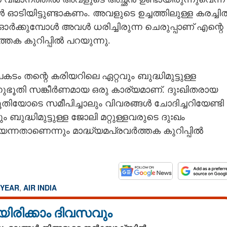
ഓടിയിട്ടുണ്ടാകണം. അവളുടെ ഉച്ചത്തിലുള്ള കരച്ചി
ഓർക്കുമ്പോൾ അവൾ ധരിച്ചിരുന്ന ചെരുപ്പാണ് എന്റെ
്സ് ആരായിരിക്കും
Copy Link
്തക കുറിപ്പിൽ പറയുന്നു.
്,
ിരിക്കും?' ഒരാണ്ട്
്തരം കിട്ടാത്ത ചോദ്യങ്ങൾ
തന്റെ കരിയറിലെ ഏറ്റവും ബുദ്ധിമുട്ടുള്ള
ൂതി സങ്കീർണമായ ഒരു കാര്യമാണ്. ദുഃഖിതരായ
ിയോടെ സമീപിച്ചാലും വിവരങ്ങൾ ചോദിച്ചറിയേണ്ടി
ദ്ധിമുട്ടുള്ള ജോലി മറ്റുള്ളവരുടെ ദുഃഖം
കയെന്നതാണെന്നും മാദ്ധ്യമപ്രവർത്തക കുറിപ്പിൽ
 YEAR
,
AIR INDIA
യിരിക്കാം ദിവസവും