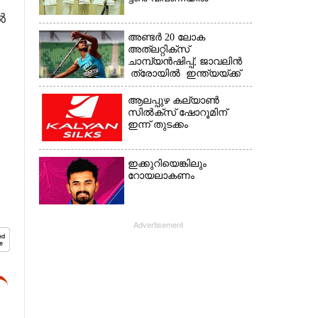
ൽ
അണ്ടർ 20 ലോക
അത്‌ലറ്റിക്സ്
ചാമ്പ്യൻഷിപ്പ്; ജാവലിൻ
ത്രോയിൽ ഇന്ത്യയ്ക്ക്
വെള്ളി
ആലപ്പുഴ കല്യാൺ
സിൽക്‌സ് ഷോറൂമിന്
ഇന്ന് തുടക്കം
ഇക്കുറിയെങ്കിലും
റോയലാകണം
Advertisement