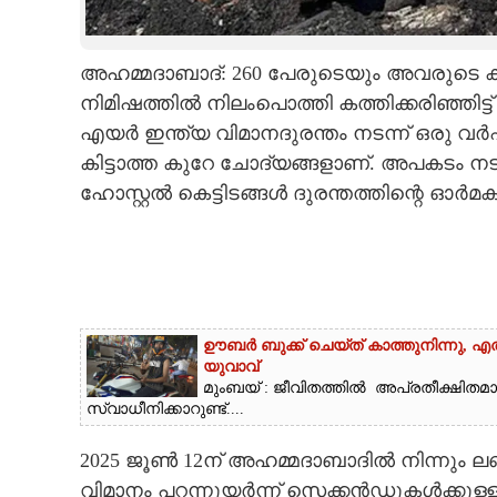
CARTOONS
അഹമ്മദാബാദ്: 260 പേരുടെയും അവരുടെ കു
നിമിഷത്തിൽ നിലംപൊത്തി കത്തിക്കരിഞ്ഞിട്
LITERATURE
എയർ ഇന്ത്യ വിമാനദുരന്തം നടന്ന് ഒരു വർ
കിട്ടാത്ത കുറേ ചോദ്യങ്ങളാണ്. അപകടം 
ZOOM
ഹോസ്റ്റൽ കെട്ടിടങ്ങൾ ദുരന്തത്തിന്റെ ഓർമക
CONTACT US
ഊബർ ബുക്ക് ചെയ്‌ത് കാത്തുനിന്നു,​ എത
യുവാവ്
മുംബയ് : ജീവിതത്തിൽ അപ്രതീക്ഷിതമ
സ്വാധീനിക്കാറുണ്ട്....
2025 ജൂൺ 12ന് അഹമ്മദാബാദിൽ നിന്നും ലണ്
വിമാനം പറന്നുയർന്ന് സെക്കൻഡുകൾക്കുള്