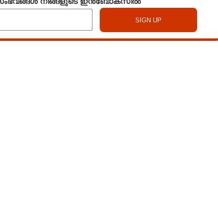
 സംഭവങ്ങൾ നിങ്ങളുടെ ഇൻബോക്സിൽ
Watch More