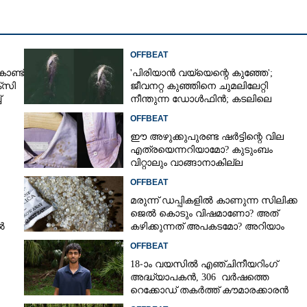
OFFBEAT
ാണ്ട്
'പിരിയാൻ വയ്യെന്റെ കുഞ്ഞേ';
‌സി
ജീവനറ്റ കുഞ്ഞിനെ ചുമലിലേറ്റി
്
നീന്തുന്ന ഡോൾഫിൻ; കടലിലെ
വൈകാരിക നിമിഷങ്ങൾ
OFFBEAT
ഈ അഴുക്കുപുരണ്ട ഷർട്ടിന്റെ വില
എത്രയെന്നറിയാമോ? കുടുംബം
വിറ്റാലും വാങ്ങാനാകില്ല
OFFBEAT
മരുന്ന് ഡപ്പികളിൽ കാണുന്ന സിലിക്ക
ജെൽ കൊടും വിഷമാണോ? അത്
ൽ
കഴിക്കുന്നത് അപകടമോ? അറിയാം
OFFBEAT
18-ാം വയസിൽ എഞ്ചിനീയറിംഗ്
അദ്ധ്യാപകൻ, 306 വർഷത്തെ
റെക്കോഡ് തകർത്ത് കൗമാരക്കാരൻ