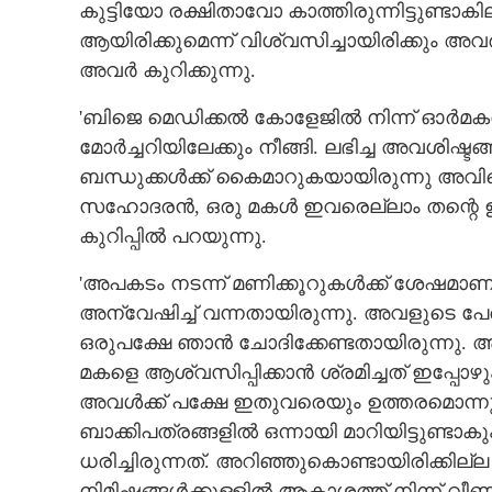
കുട്ടിയോ രക്ഷിതാവോ കാത്തിരുന്നിട്ടുണ്ട
ആയിരിക്കുമെന്ന് വിശ്വസിച്ചായിരിക്കും അവ
അവർ കുറിക്കുന്നു.
'ബിജെ മെഡിക്കൽ കോളേജിൽ നിന്ന് ഓർമക
മോർച്ചറിയിലേക്കും നീങ്ങി. ലഭിച്ച അവശിഷ്
ബന്ധുക്കൾക്ക് കൈമാറുകയായിരുന്നു അവിടെ.
സഹോദരൻ, ഒരു മകൾ ഇവരെല്ലാം തന്റെ ഉറ്
കുറിപ്പിൽ പറയുന്നു.
'അപകടം നടന്ന് മണിക്കൂറുകൾക്ക് ശേഷമാ
അന്വേഷിച്ച് വന്നതായിരുന്നു. അവളുടെ പേര
ഒരുപക്ഷേ ഞാൻ ചോദിക്കേണ്ടതായിരുന്നു. അവ
മകളെ ആശ്വസിപ്പിക്കാൻ ശ്രമിച്ചത് ഇപ്പോഴു
അവൾക്ക് പക്ഷേ ഇതുവരെയും ഉത്തരമൊന്നും 
ബാക്കിപത്രങ്ങളിൽ ഒന്നായി മാറിയിട്ടുണ്ട
ധരിച്ചിരുന്നത്. അറിഞ്ഞുകൊണ്ടായിരിക്കില്
നിമിഷങ്ങൾക്കുള്ളിൽ ആകാശത്ത് നിന്ന് വീ