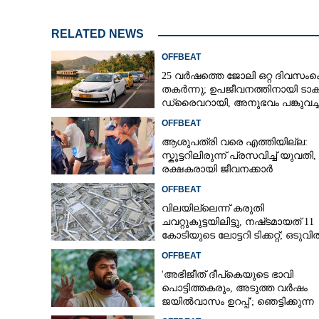
RELATED NEWS
OFFBEAT
25 വർഷത്തെ ജോലി ഒറ്റ ദിവസംകെ
തകർന്നു; ഉപജീവനത്തിനായി ടാക്
ഡ്രൈവറായി,​ അനുഭവം പങ്കുവച്ച
യുവതി
OFFBEAT
ആശുപത്രി വരെ എത്തിയില്ല:
സ്കൂട്ടറിലിരുന്ന് പ്രസവിച്ച് യുവതി,
രക്ഷകരായി ജീവനക്കാർ
OFFBEAT
വിലയില്ലെന്ന് കരുതി
ചവറ്റുകുട്ടയിലിട്ടു, നഷ്‌ടമായത് 11
കോടിയുടെ ലോട്ടറി ടിക്കറ്റ്; ഒടുവി
ഭാഗ്യം തുണയായി
OFFBEAT
'അഭിജീത് ദീപ്‌കെയുടെ ഭാവി
പൊട്ടിത്തകരും, അടുത്ത വർഷം
ജയിൽവാസം ഉറപ്പ്'; ഞെട്ടിക്കുന്ന
പ്രവചനവുമായി ജ്യോതിഷി