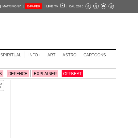
|
MATRIMONY |
E-PAPER
|
LIVE TV
|
CAL 2026
SPIRITUAL
INFO+
ART
ASTRO
CARTOONS
S
DEFENCE
EXPLAINER
OFFBEAT