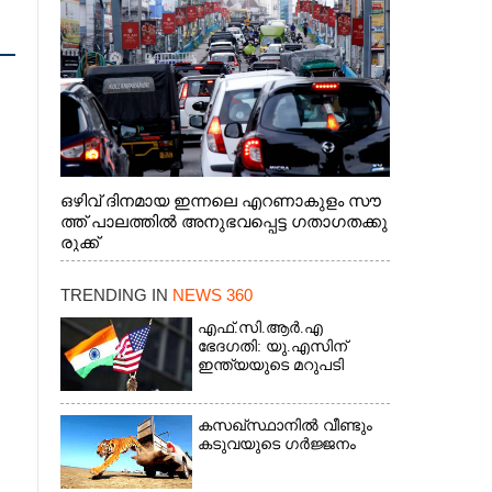
ട്രാക്കിന് കുറുകെ ഓടുന്ന നായകൾ.
ഒഴിവ് ദിനമായ ഇന്നലെ എറണാകുളം സൗ
ത്ത് പാലത്തിൽ അനുഭവപ്പെട്ട ഗതാഗതക്കു
രുക്ക്
TRENDING IN
NEWS 360
എഫ്.സി.ആർ.എ
ഭേദഗതി: യു.എസിന്
ഇന്ത്യയുടെ മറുപടി
കസഖ്‌സ്ഥാനിൽ വീണ്ടും
കടുവയുടെ ഗർജ്ജനം