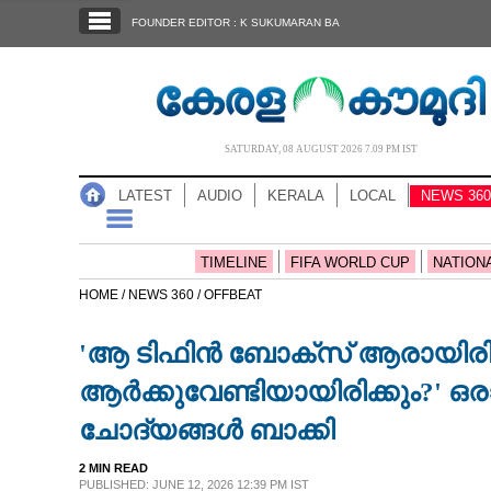
SECTIONS
FOUNDER EDITOR : K SUKUMARAN BA
HOME
LATEST
AUDIO
SATURDAY, 08 AUGUST 2026 7.09 PM IST
NOTIFIED NEWS
LATEST
AUDIO
KERALA
LOCAL
NEWS 360
POLL
KERALA
TIMELINE
FIFA WORLD CUP
NATION
HOME /
NEWS 360 /
OFFBEAT
LOCAL
'ആ ടിഫിൻ ബോക്സ് ആരായിരിക്ക
NEWS 360
ആർക്കുവേണ്ടിയായിരിക്കും?' ഒരാണ്
ചോദ്യങ്ങൾ ബാക്കി
CASE DIARY
2 MIN READ
PUBLISHED: JUNE 12, 2026 12:39 PM IST