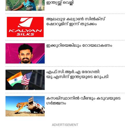
ഇന്ത്യയ്ക്ക് വെള്ളി
ആലപ്പുഴ കല്യാൺ സിൽക്‌സ്
ഷോറൂമിന് ഇന്ന് തുടക്കം
ഇക്കുറിയെങ്കിലും റോയലാകണം
എഫ്.സി.ആർ.എ ഭേദഗതി:
യു.എസിന് ഇന്ത്യയുടെ മറുപടി
കസഖ്‌സ്ഥാനിൽ വീണ്ടും കടുവയുടെ
ഗർജ്ജനം
ADVERTISEMENT