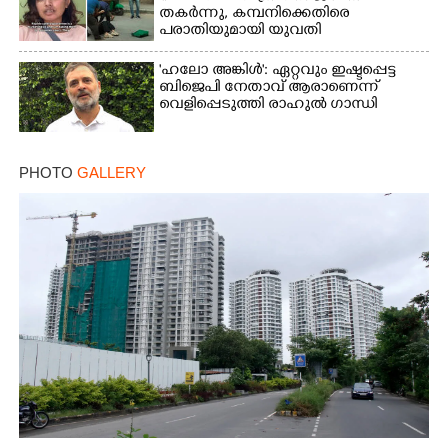
തകർന്നു, കമ്പനിക്കെതിരെ
പരാതിയുമായി യുവതി
'ഹലോ അങ്കിൾ': ഏറ്റവും ഇഷ്ടപ്പെട്ട
ബിജെപി നേതാവ് ആരാണെന്ന്
വെളിപ്പെടുത്തി രാഹുൽ ഗാന്ധി
PHOTO
GALLERY