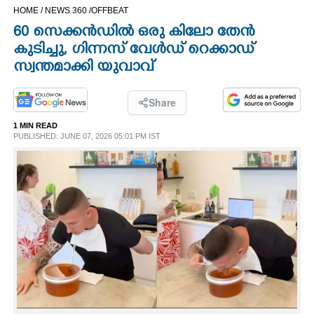
HOME /
NEWS 360 /
OFFBEAT
CINEMA
60 സെക്കൻഡിൽ ഒരു കിലോ തേൻ
കുടിച്ചു, ഗിന്നസ് വേൾഡ് റെക്കാഡ്
OPINION
സ്വന്തമാക്കി യുവാവ്
PHOTOS
Share
1 MIN READ
LIFESTYLE
PUBLISHED: JUNE 07, 2026 05:01 PM IST
SPIRITUAL
INFO+
ART
ASTRO