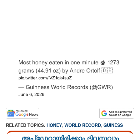
Most honey eaten in one minute 🍯 1273
grams (44.91 oz) by Andre Ortolf 🇩🇪
pic.twitter.com/iVZ1qk4suZ
— Guinness World Records (@GWR)
June 6, 2026
RELATED TOPICS:
HONEY
,
WORLD RECORD
,
GUINESS
അപ്ഡേറ്റായിരിക്കാം ദിവസവും