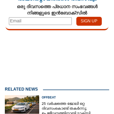
ഒരു ദിവസത്തെ പ്രധാന സംഭവങ്ങൾ
നിങ്ങളുടെ ഇൻബോക്സിൽ
Loaded
:
4.00%
/
Unmute
RELATED NEWS
OFFBEAT
25 വർഷത്തെ ജോലി ഒറ്റ
ദിവസംകൊണ്ട് തകർന്നു;
ഉപജീവനത്തിനായി ടാക്‌സി