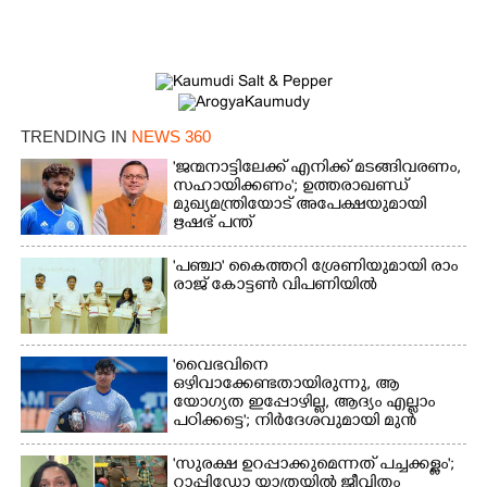
TRENDING IN
NEWS 360
'ജന്മനാട്ടിലേക്ക് എനിക്ക് മടങ്ങിവരണം,
സഹായിക്കണം'; ഉത്തരാഖണ്ഡ്
മുഖ്യമന്ത്രിയോട് അപേക്ഷയുമായി
ഋഷഭ് പന്ത്
'​പ​ഞ്ചാ​'​ ​കൈ​ത്ത​റി​ ​ശ്രേ​ണി​യു​മാ​യി​ ​രാം​
രാ​ജ് ​കോ​ട്ടൺ വിപണിയിൽ
'വൈഭവിനെ
ഒഴിവാക്കേണ്ടതായിരുന്നു,​ ആ
യോഗ്യത ഇപ്പോഴില്ല, ആദ്യം എല്ലാം
പഠിക്കട്ടെ'; നിർദേശവുമായി മുൻ
ക്രിക്കറ്റ് താരം
'സുരക്ഷ ഉറപ്പാക്കുമെന്നത് പച്ചക്കള്ളം';
റാപ്പിഡോ യാത്രയിൽ ജീവിതം