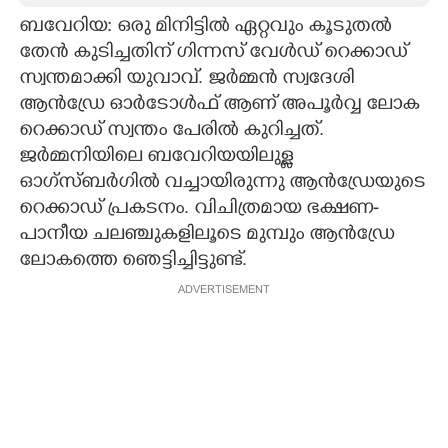
ബവേറിയ: ഒരു മിനിട്ടിൽ ഏറ്റവും കൂടുതൽ
CARTOONS
തേൻ കുടിച്ചതിന് ഗിന്നസ് വേൾഡ് റെക്കാഡ്
സ്വന്തമാക്കി യുവാവ്. ജർമ്മൻ സ്വദേശി
LITERATURE
ആൻഡ്രേ ഓർടോൾഫ് ആണ് അപൂർവ്വ ലോക
റെക്കാഡ് സ്വന്തം പേരിൽ കുറിച്ചത്.
ZOOM
ജർമ്മനിയിലെ ബവേറിയയിലുള്ള
ഓഗ്സ്ബർഗിൽ വച്ചായിരുന്നു ആൻഡ്രേയുടെ
റെക്കാഡ് പ്രകടനം. വിചിത്രമായ ഭക്ഷണ-
CONTACT US
പാനീയ ചലഞ്ചുകളിലൂടെ മുമ്പും ആൻഡ്രേ
ലോകത്തെ ഞെട്ടിച്ചിട്ടുണ്ട്.
ADVERTISEMENT