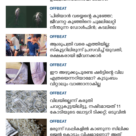
ഡ്രൈവറായി,​ അനുഭവം പങ്കുവച്ച്
OFFBEAT
യുവതി
'പിരിയാൻ വയ്യെന്റെ കുഞ്ഞേ';
ജീവനറ്റ കുഞ്ഞിനെ ചുമലിലേറ്റി
നീന്തുന്ന ഡോൾഫിൻ; കടലിലെ
വൈകാരിക നിമിഷങ്ങൾ
OFFBEAT
ആശുപത്രി വരെ എത്തിയില്ല:
സ്കൂട്ടറിലിരുന്ന് പ്രസവിച്ച് യുവതി,
രക്ഷകരായി ജീവനക്കാർ
OFFBEAT
ഈ അഴുക്കുപുരണ്ട ഷർട്ടിന്റെ വില
എത്രയെന്നറിയാമോ? കുടുംബം
വിറ്റാലും വാങ്ങാനാകില്ല
OFFBEAT
വിലയില്ലെന്ന് കരുതി
ചവറ്റുകുട്ടയിലിട്ടു, നഷ്‌ടമായത് 11
കോടിയുടെ ലോട്ടറി ടിക്കറ്റ്; ഒടുവിൽ
ഭാഗ്യം തുണയായി
OFFBEAT
മരുന്ന് ഡപ്പികളിൽ കാണുന്ന സിലിക്ക
ജെൽ കൊടും വിഷമാണോ? അത്