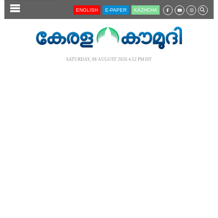
SECTIONS
ENGLISH
E-PAPER
KĀZHCHA
HOME
LATEST
SATURDAY, 08 AUGUST 2026 4.52 PM IST
AUDIO
NOTIFIED NEWS
POLL
KERALA
LOCAL
NEWS 360
CASE DIARY