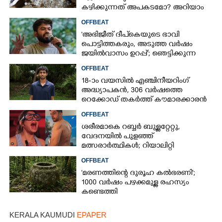
കഴിക്കുന്നത് അപകടമോ? അറിയാം
OFFBEAT
'അഭിജീത് ദീപ്‌കെയുടെ ഭാവി
പൊട്ടിത്തകരും, അടുത്ത വർഷം
ജയിൽവാസം ഉറപ്പ്'; ഞെട്ടിക്കുന്ന
പ്രവചനവുമായി ജ്യോതിഷി
OFFBEAT
18-ാം വയസിൽ എഞ്ചിനീയറിംഗ്
അദ്ധ്യാപകൻ, 306 വർഷത്തെ
റെക്കോഡ് തകർത്ത് കൗമാരക്കാരൻ
OFFBEAT
ശരീരമാകെ റബ്ബർ ബുള്ളറ്റേറ്റു,
വേദനയിൽ പുളഞ്ഞ്
മത്സരാർത്ഥികൾ; റിയാലിറ്റി
ഷോയ്‌ക്കെതിരെ വ്യാപക വിമർശനം
OFFBEAT
'മരണത്തിന്റെ ദുരൂഹ കൽഭരണി';
1000 വർഷം പഴക്കമുള്ള രഹസ്യം
കണ്ടെത്തി
KERALA KAUMUDI
EPAPER