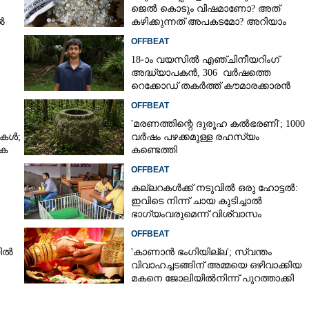
ജെൽ കൊടും വിഷമാണോ? അത്
ൽ
കഴിക്കുന്നത് അപകടമോ? അറിയാം
OFFBEAT
Copy Link
നാവിൻതുമ്പിലും ഇനി
18-ാം വയസിൽ എഞ്ചിനീയറിംഗ്
്; ടോക്കിയോയിൽ
അദ്ധ്യാപകൻ, 306 വർഷത്തെ
ു ധാബ'
റെക്കോഡ് തകർത്ത് കൗമാരക്കാരൻ
OFFBEAT
'മരണത്തിന്റെ ദുരൂഹ കൽഭരണി'; 1000
ികൾ;
വർഷം പഴക്കമുള്ള രഹസ്യം
പക
കണ്ടെത്തി
OFFBEAT
കല്ലറകൾക്ക് നടുവിൽ ഒരു ഹോട്ടൽ:
ഇവിടെ നിന്ന് ചായ കുടിച്ചാൽ
ഭാഗ്യംവരുമെന്ന് വിശ്വാസം
OFFBEAT
യിൽ
'കാണാൻ ഭംഗിയില്ല'; സ്വന്തം
വിവാഹച്ചടങ്ങിന് അമ്മയെ ഒഴിവാക്കിയ
മകനെ ജോലിയിൽനിന്ന് പുറത്താക്കി