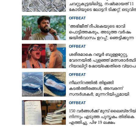
ചവറ്റുകുട്ടയിലിട്ടു, നഷ്‌ടമായത് 11
കോടിയുടെ ലോട്ടറി ടിക്കറ്റ്; ഒടുവി
ഭാഗ്യം തുണയായി
OFFBEAT
ജപ്പാൻകാരുടെ 
'അഭിജീത് ദീപ്‌കെയുടെ ഭാവി
ഇന്ത്യൻ മാജിക
പൊട്ടിത്തകരും, അടുത്ത വർഷം
തരംഗമായി 'ജഗ്ഗ
ജയിൽവാസം ഉറപ്പ്'; ഞെട്ടിക്കുന്ന
പ്രവചനവുമായി ജ്യോതിഷി
OFFBEAT
ശരീരമാകെ റബ്ബർ ബുള്ളറ്റേറ്റു,
വേദനയിൽ പുളഞ്ഞ് മത്സരാർത്ഥ
റിയാലിറ്റി ഷോയ്‌ക്കെതിരെ വ്യാ
വിമർശനം
OFFBEAT
നീലനിറത്തിൽ തിളങ്ങി
കടൽത്തീരങ്ങൾ, അമ്പരന്ന്
സന്ദർശകർ; മുന്നറിയിപ്പുമായി
സമുദ്രവിദഗ്‌ദ്ധ‌ർ
OFFBEAT
150 വർങ്ങൾക്ക് മുമ്പ് ലൈബ്രറി
നിന്നും എടുത്ത പുസ്തകം തിരികെ
എത്തിച്ചു,​ പിഴ 19 ലക്ഷം