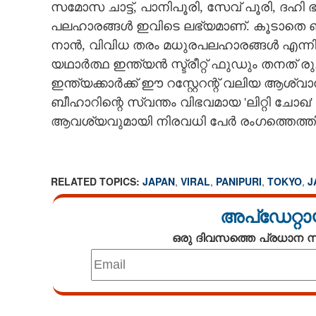
സമോസ ചാട്ട്, പാനിപൂരി, സേവ് പൂരി, ദഹി 
പലഹാരങ്ങൾ ഇവിടെ ലഭ്യമാണ്. കൂടാതെ ബട്ട
നാൻ, വിവിധ തരം മധുരപലഹാരങ്ങൾ എന്നിവയ
യഥാർത്ഥ ഇന്ത്യൻ സ്ട്രീറ്റ് ഫുഡും തനത് 
ഇന്ത്യക്കാ‌ർക്ക് ഈ റസ്റ്റേറന്റ് വലിയ 
ബീഹാറിന്റെ സ്വന്തം വിഭവമായ 'ലിറ്റി ചോഖ
ആവശ്യവുമായി നിരവധി പേർ രംഗത്തെത്തി
RELATED TOPICS:
JAPAN
,
VIRAL
,
PANIPURI
,
TOKYO
,
J
അപ്ഡേറ്റാ
ഒരു ദിവസത്തെ പ്രധാന
Loaded
:
2.74%