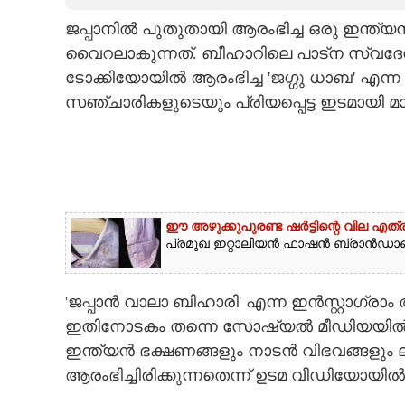
ജപ്പാനിൽ പുതുതായി ആരംഭിച്ച ഒരു ഇന്ത്
CARTOONS
വൈറലാകുന്നത്. ബീഹാറിലെ പാട്ന സ്വദേ
ടോക്കിയോയിൽ ആരംഭിച്ച 'ജഗ്ഗു ധാബ' എന്ന റസ
LITERATURE
സഞ്ചാരികളുടെയും പ്രിയപ്പെട്ട ഇടമായി മാ
ZOOM
CONTACT US
ഈ അഴുക്കുപുരണ്ട ഷർട്ടിന്റെ വില എത്
പ്രമുഖ ഇറ്റാലിയൻ ഫാഷൻ ബ്രാൻഡാണ് 
'ജപ്പാൻ വാലാ ബിഹാരി' എന്ന ഇൻസ്റ്റാഗ്രാം അക
ഇതിനോടകം തന്നെ സോഷ്യൽ മീഡിയയിൽ ലക്
ഇന്ത്യൻ ഭക്ഷണങ്ങളും നാടൻ വിഭവങ്ങളും ലഭ
ആരംഭിച്ചിരിക്കുന്നതെന്ന് ഉടമ വീഡിയോയിൽ 