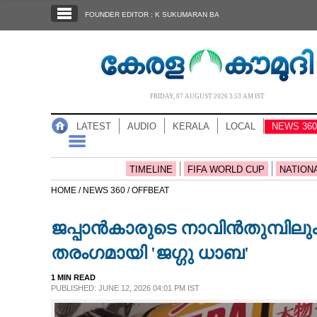
SECTIONS
FOUNDER EDITOR : K SUKUMARAN BA
HOME
LATEST
AUDIO
FRIDAY, 07 AUGUST 2026 3.53 AM IST
NOTIFIED NEWS
LATEST
AUDIO
KERALA
LOCAL
NEWS 360
POLL
KERALA
TIMELINE
FIFA WORLD CUP
NATION
HOME /
NEWS 360 /
OFFBEAT
LOCAL
ജപ്പാൻകാരുടെ നാവിൻതുമ്പിലു
NEWS 360
തരംഗമായി 'ജഗ്ഗു ധാബ'
1 MIN READ
CASE DIARY
PUBLISHED: JUNE 12, 2026 04:01 PM IST