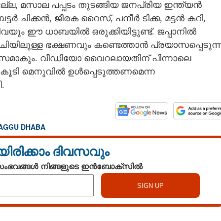
ഭല്ല, മസാല പപ്പടം തുടങ്ങിയ ജനപ്രിയ ഇന്ത്യൻ
ർ ചിക്കൻ, ജീരക റൈസ്, പനീർ ടിക്ക, മട്ടൻ കറി,
ും ഈ ധാബയിൽ ഒരുക്കിയിട്ടുണ്ട്. ജപ്പാനിൽ
രുചിയിലുള്ള ഭക്ഷണവും കണ്ടെത്താൻ പ്രയാസപ്പെടുന്
ആശ്വാസമാകും. വീഡിയോ വൈറലായതിന് പിന്നാലെ
' കൂടി മെനുവിൽ ഉൾപ്പെടുത്തണമെന്ന
.
AGGU DHABA
യിരിക്കാം ദിവസവും
 സംഭവങ്ങൾ നിങ്ങളുടെ ഇൻബോക്സിൽ