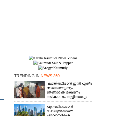
TRENDING IN
NEWS 360
×
'കത്തിത്തീരാൻ ഇനി എത്ര
സമയമെടുക്കും,
ഞങ്ങൾക്ക് ഭക്ഷണം
കഴിക്കാനും കുളിക്കാനും
ഉള്ളതാണ്': അച്ഛന്റെ
സംസ്കാരചടങ്ങിനിടെ
പുറത്തിറങ്ങാൻ
മക്കൾ
പോലുമാകാതെ
പ്രവാസികൾ