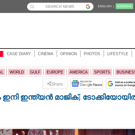
ENGLISH |
KĀZHCHA
CASE DIARY
CINEMA
OPINION
PHOTOS
LIFESTYLE
AL
WORLD
GULF
EUROPE
AMERICA
SPORTS
BUSINES
Share
ം ഇനി ഇന്ത്യൻ മാജിക്; ടോക്കിയോയി