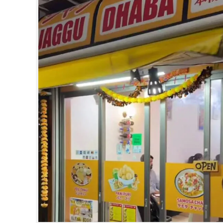
CINEMA
OPINION
PHOTOS
LIFESTYLE
SPIRITUAL
INFO+
ART
ASTRO