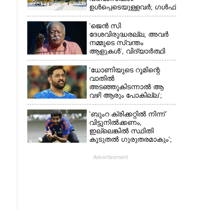
ഉൾപ്പെടെയുള്ളവർ; ഗൾഫ്
രാജ്യത്ത് സ്ഥിതി രൂക്ഷം
'ജെൻ സി
ദേശവിരുദ്ധരല്ല, അവർ
നമ്മുടെ സ്വന്തം
ആളുകൾ', വിദ്യാർത്ഥി
പ്രക്ഷോഭത്തെ പിന്തുണച്ച്
ആർഎസ്‌എസ് മേധാവി
'ധോണിയുടെ റൂമിന്റെ
വാതിൽ
അടഞ്ഞുകിടന്നാൽ ആ
വഴി ആരും പോകില്ല';
കാരണം വെളിപ്പെടുത്തി
മുൻ താരം
'ബുംറ ക്രിക്കറ്റിൽ നിന്ന്
വിട്ടുനിൽക്കണം,
ഇല്ലെങ്കിൽ സ്ഥിതി
കൂടുതൽ ഗുരുതരമാകും';
മുന്നറിയിപ്പുമായി മുൻ
താരം
Advertisement