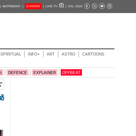
|
MATRIMONY |
E-PAPER
|
LIVE TV
|
CAL 2026
SPIRITUAL
INFO+
ART
ASTRO
CARTOONS
S
DEFENCE
EXPLAINER
OFFBEAT
ൽ